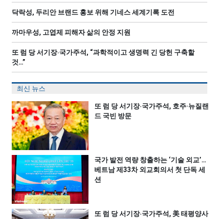
닥락성, 두리안 브랜드 홍보 위해 기네스 세계기록 도전
까마우성, 고엽제 피해자 삶의 안정 지원
또 럼 당 서기장‧국가주석, “과학적이고 생명력 긴 당헌 구축할
것…”
최신 뉴스
또 럼 당 서기장‧국가주석, 호주·뉴질랜
드 국빈 방문
국가 발전 역량 창출하는 ‘기술 외교’…
베트남 제33차 외교회의서 첫 단독 세
션
또 럼 당 서기장‧국가주석, 美 태평양사