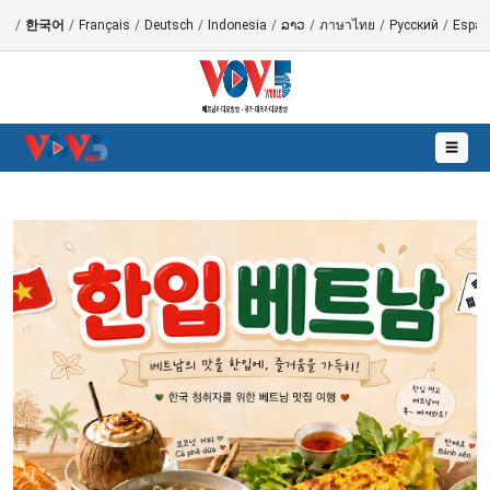
語
/
한국어
/
Français
/
Deutsch
/
Indonesia
/
ລາວ
/
ภาษาไทย
/
Русский
/
Españ
☰