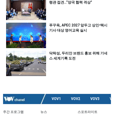
령관 접견…“양국 협력 격상”
푸꾸옥, APEC 2027 앞두고 상인•택시
기사 대상 영어교육 실시
닥락성, 두리안 브랜드 홍보 위해 기네
스 세계기록 도전
VOV1
VOV2
VOV3
V
주간 프로그램
뉴스
스포트라이트