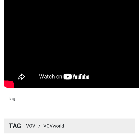
Tag:
TAG
VOV
/
VOVworld