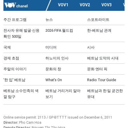
VOV1
VOV2
VOV3
V
주간 프로그램
뉴스
스포트라이트
전사자 유해 발굴·신원
2026 FIFA 월드컵
한-베트남 관계
확인 500일
국제
미디어
시사
경제 초점
하노이의 인사
베트남 도약의 시대
주말의 이야기
문화의 창
문화 엔터 픽
'한 입' 베트남
What's On
Radio Tour Guide
베트남 소수민족의 색
베트남 거리거리 알아
베트남과 한‧일 굳건한
깔 탐구
보기
유대
Online service permit: 2113 / GP-BTTTT issued on December 6, 2011
Director:
Pho Cam Hoa
Deputy Director:
Nguyen Thi Thu Hoa