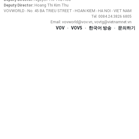
Deputy Director:
Hoang Thi Kim Thu
VOVWORLD - No. 45 BA TRIEU STREET - HOAN KIEM - HA NOI - VIET NAM
Tel: 0084.24.3826 6805
Email: vovworld@vov.vn, vovtg@vietnamnet.vn
VOV
-
VOV5
-
한국어 방송
-
문의하기