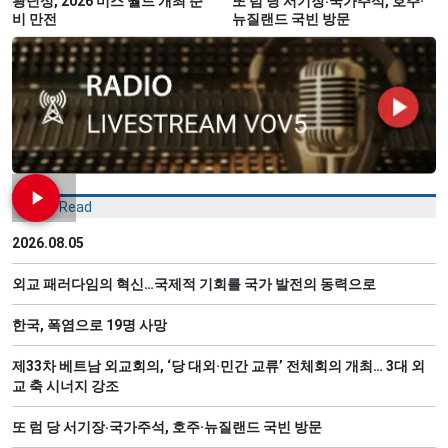
꽝닌성, 2026 미스 월드 개최 준
또 럼 당 서기장‧국가주석, 호주·
비 만전
뉴질랜드 국빈 방문
Most Read
2026.08.05
외교 패러다임의 혁신…국제적 기회를 국가 발전의 동력으로
한국, 폭염으로 19명 사망
제33차 베트남 외교회의, ‘당 대외·민간 교류’ 전체회의 개최… 3대 외
교 축 시너지 강조
또 럼 당 서기장‧국가주석, 호주·뉴질랜드 국빈 방문