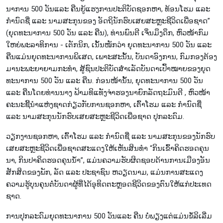
ນາ​ການ 500 ວັນ​ແລະ ຄືນ​ຍູ້​ແຮງ​ການ​ປະ​ຕິ​ບັດ​​ຊອກ​ຫາ, ທ້ອນ​ໂຮມ ແລະ
ກຳ​ນົດ​ຊື່ ແລະ ນາມ​ສະ​ກຸນ​ຂອງ ອັດ​ຖິ​ນັກ​ຮົບ​ເສຍ​ສະຫຼະ​ຊີ​ວິດ​ເພື່ອ​ຊາດ”
(ຍຸດ​ທະ​ນາ​ການ 500 ວັນ ແລະ ຄືນ), ທ່ານ​ພົນ​ຕີ ເຈິ່ນ​ມຶງ​ດຶກ, ຫົວ​ໜ້າ​ກົມ​
ໃຫຍ່​ພະ​ລາ​ທິ​ການ - ເຕັກ​ນິກ, ເນັ້ນ​ໜັກ​ວ່າ ຍຸດ​ທະ​ນາ​ການ 500 ວັນ ແລະ
ຄືນ​ແມ່ນ​​ຍຸດ​ທະ​​ນາ​ການ​ພິ​ເສດ, ເພາະ​ສະ​ນັ້ນ, ບັນ​ດາ​ອົງ​ການ, ກົມ​ກອງ​ຕ້ອງ​
ມາ​ນະ​ພະ​ຍາ​ຍາມ​ກະ​ທຳ, ສູ້​ຊົນ​ປະ​ຕິ​ບັດ​ສຳ​ເລັດ​ບັນ​ດາ​ເປົ້າ​ໝາຍ​ຂອງ​​ຍຸດ​
ທະ​​ນາ​ການ 500 ວັ​ນ ແລະ ຄືນ. ກ່ອນ​ໜ້າ​ນັ້ນ, ຍຸດ​ທະ​ນາ​ການ 500 ວັນ​
ແລະ ຄືນ​ໂດຍ​ທ່ານນາງ​ ຟ້າມ​ທິ​ແທັງ​​ຈ່າ​ຮອງ​ນາ​ຍົກ​ລັດ​ຖະ​ມົນຕີ , ຫົວໜ້າ
ຄະ​ນະ​ຊີ້​ນຳ​ແຫ່ງ​ຊາດ​ກ່ຽວ​ກັບ​ການ​ຊອກ​ຫາ, ເຕົ້າ​ໂຮມ ແລະ ​ກຳ​ນົດ​ຊື່
ແລະ ນາມ​ສະ​ກຸນ​ນັກ​ຮົບ​ເສຍ​ສະຫຼະ​ຊີ​ວິດ​ເພື່ອ​ຊາດ ປຸກ​ລະ​ດົມ.
ວຽກ​ງານ​ຊອກ​ຫາ, ເຕົ້າ​ໂຮມ ແລະ ກຳ​ນົດ​ຊື່ ແລະ ນາມ​ສະ​ກຸນ​ຂອງ​ນັກ​ຮົບ​
ເສຍ​ສະຫຼະ​ຊີ​ວິດ​ເພື່ອ​ຊາດ​ສະ​ແດງ​ໃຫ້​ເຫັນສິນ​ທຳ “ກິນ​ເຂົ້າ​ຄິດ​ຮອດ​ຄຸນ​
ນາ, ກິນ​ປາ​ຄິດ​ຮອດ​ຄຸນ​ນ້ຳ”, ແມ່ນ​ຄວາມ​ຮັບ​ຜິດ​ຊອບ​ດ້ານ​ການ​ເມືອງ​ອັນ​
ສັກ​ສິດ​ຂອງ​ພັກ, ລັດ ແລະ ປະ​ຊາ​ຊົນ ຫວຽດ​ນາມ, ແມ່ນ​ການ​ສະ​ແດງ​
ຄວາມ​ຮູ້​ບຸນ​ຄຸນ​ຕໍ່​ບັນ​ດາ​ຜູ້​ທີ່ໄດ້​ອຸ​ທິດ​ຕະຫຼອດ​ຊີ​ວິດ​ຂອງ​ຕົນ​ໃຫ້​ແກ່​ປະ​ເທດ​
ຊາດ.
ການ​ປຸກ​ລະ​ດົມ​ຍຸດ​ທະ​ນາ​ການ 500 ວັນ​ແລະ ຄືນ ບໍ່​ພຽງ​ແຕ່​ແມ່ນ​ຂໍ້​ລິ​ເລີ່ມ​​