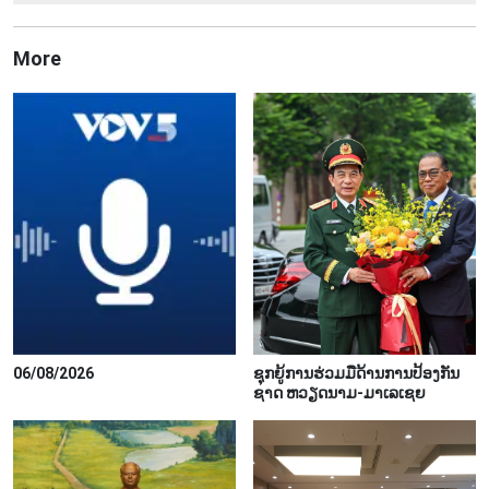
More
06/08/2026
ຊຸກ​ຍູ້​ການ​ຮ່ວມ​ມື​ດ້ານ​ການ​ປ້ອງ​ກັນ​
ຊາດ ຫວຽດ​ນາມ-ມາ​ເລ​ເຊຍ