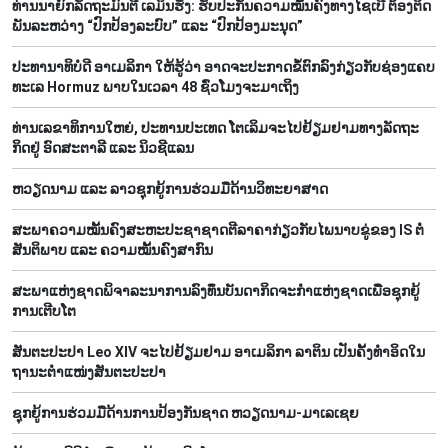
ທ່ານນາຍົກລັດຖະມົນຕີ ເລມິນຮຶງ: ຮັບປະກັນຄວາມໝັ້ນຄົງທາງໄຊເບີ ຕ້ອງຕິດ
ພັນລະຫວ່າງ “ປົກປ້ອງລະບົບ” ແລະ “ປົກປ້ອງມະນຸດ”
ປະທານາທິບໍດີ ອາເມລິກາ ໃຫ້ຮູ້ວ່າ ອາດຈະປະກາດຂໍ້ຕົກລົງກ່ຽວກັບຊ່ອງແຄບ
ທະເລ Hormuz ພາບໃນເວລາ 48 ຊົ່ວໂມງຈະມາເຖິງ
ທ່ານ​ເລ​ຂາ​ທິ​ການ​ໃຫຍ່, ປ​ະ​ທານ​ປະ​ເທດ ໂຕ​ເລິມ​ຈະ​ໄປ​ຢ້ຽມ​ຢາມ​ທາງ​ລັດ​ຖະ​
ກິດ​ຢູ່ ອົດ​ສະ​ຕາ​ລີ ແລະ ນິວ​ຊີ​ແລນ
ຫວຽດ​ນາມ ແລະ ລາວ​ຊຸກ​ຍູ້​ການ​ຮ່ວມ​ມື​ດ້ານວ​ິ​ທະ​ຍາ​ສາດ
ສະພາຄວາມໝັ້ນຄົງສະຫະປະຊາຊາດຕີລາຄາກ່ຽວກັບໄພນາບຂູ່ຂອງ IS ຕໍ່
ສັນຕິພາບ ແລະ ຄວາມໝັ້ນຄົງສາກົນ
ສະ​ພາ​ແຫ່ງ​ຊາດ​ພິ​ຈາ​ລະ​ນາ​​ການລົງ​ທຶນ​ບັນ​ດາ​ກິດ​ຈະ​ກຳ​ແຫ່ງ​ຊາດ​ເພື່ອ​ຊຸກ​ຍູ້​
ການ​ເຕີບ​ໂຕ
ສັນຕະປະປາ Leo XIV ຈະໄປຢ້ຽມຢາມ ອາເມລິກາ ລາຕິນ ເປັນຄັ້ງທຳອິດໃນ
ຖານະຕຳແໜ່ງສັນຕະປະປາ
ຊຸກ​ຍູ້​ການ​ຮ່ວມ​ມື​ດ້ານ​ການ​ປ້ອງ​ກັນ​ຊາດ ຫວຽດ​ນາມ-ມາ​ເລ​ເຊຍ