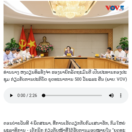
ທ່ານ​ນາງ ຫງວຽນ​ທິ​ແທັງ​ຈ່າ ຮອງ​ນາ​ຍົກ​ລັດ​ຖະ​ມົນ​ຕີ ເປັນ​ປະ​ທານກອງ​ປະ​
ຊຸມ ກ່ຽວ​ກັບ​ການ​ປະ​ຕິ​ບັດ ຍຸດທະນາການ 500 ວັນ​ແລະ ຄືນ (ພາບ: VOV)
ຕອນ​ບ່າຍ​ວັນ​ທີ 4 ພຶດ​ສະ​ພາ, ທີ່​ການ​ເຮັດ​ວຽກ​ກັບ​ກົມ​ເສ​ນາ​ຮັກ, ກົມ​ໃຫຍ່​
ພະ​ລາ​ທິ​ການ - ເຕັກ​ນິກ ກ່ຽວ​ກັບ​ໜ້າ​ທີ່​ໄດ້​ຮັບ​ການມອບ​ໝາຍ​ໃນ “ຍຸດ​ທະ​