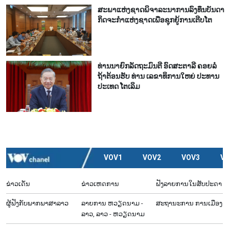
ສະ​ພາ​ແຫ່ງ​ຊາດ​ພິ​ຈາ​ລະ​ນາ​​ການລົງ​ທຶນ​ບັນ​ດາ​
ກິດ​ຈະ​ກຳ​ແຫ່ງ​ຊາດ​ເພື່ອ​ຊຸກ​ຍູ້​ການ​ເຕີບ​ໂຕ
ທ່ານ​ນາ​ຍົກ​ລັດ​ຖະ​ມົນ​ຕີ ອົດ​ສະ​ຕາ​ລີ ​ຄອຍລໍ​
ຖ້າ​ຕ້ອນ​ຮັບ ທ່ານ ເລ​ຂາ​ທິ​ການ​ໃຫຍ່ ປະ​ທານ​
ປະ​ເທດ ໂຕ​ເລິມ
VOV1
VOV2
VOV3
V
ຂ່າວເດັ່ນ
ຂ່າວເຫດການ
ຟັງລາຍການໃນສັບປະດາ
ຜູ້​ຟັງ​ກັບ​ພາກ​ພາ​ສາ​ລາວ
ລາຍ​ການ ຫວຽດນາມ -
ສະຖານະການ ການເມືອງ
ລາວ, ລາວ - ຫວຽດນາມ