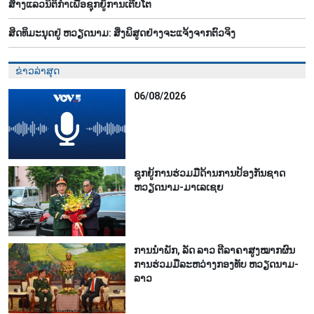
ສ້າງ​ແລວ​ນິ​ຕິ​ກຳ​ເພື່ອ​ຊຸກ​ຍູ້​ການ​ເຕີບ​ໂຕ
ສິດ​ທິ​ມະ​ນຸດ​ຢູ່ ຫວຽດ​ນາມ: ສິ່ງ​ພິ​ສູດ​ຢ່າງ​ຈະ​ແຈ້ງ​ຈາກ​ຕົວ​ຈິງ
ຂ່າວລ່າສຸດ
06/08/2026
ຊຸກ​ຍູ້​ການ​ຮ່ວມ​ມື​ດ້ານ​ການ​ປ້ອງ​ກັນ​ຊາດ
ຫວຽດ​ນາມ-ມາ​ເລ​ເຊຍ
ການ​ນຳ​ພັກ, ລັດ ລາວ ຕີ​ລາ​ຄາ​ສູງ​ໝາກ​ຜົນ​
ການ​ຮ່ວມ​ມື​ລະ​ຫວ່າງກອງ​ທັບ ຫວຽດ​ນາມ-
ລາວ