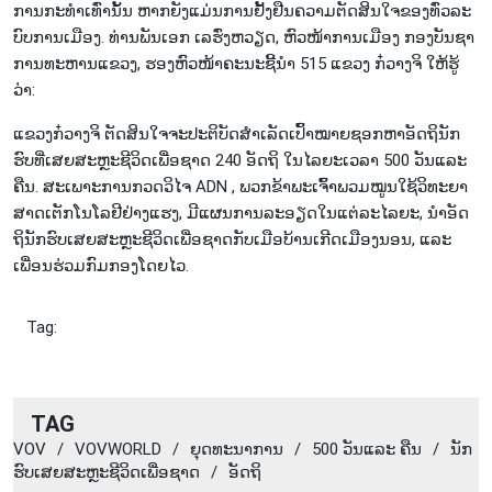
ການກະ​ທຳ​ເທົ່າ​ນັ້ນ ຫາກ​ຍັງ​ແມ່ນ​ການ​ຢັ້ງ​ຢືນ​ຄວາມ​ຕັດ​ສິນ​ໃຈ​ຂອງ​ທົ່ວ​ລະ​
ບົບ​ການ​ເມືອງ. ທ່ານ​ພັນ​ເອກ ເລ​ຮົ່ງ​ຫວຽດ, ຫົວ​ໜ້າການ​ເມືອງ ກອງ​ບັນ​ຊາ​
ການ​ທະ​ຫານ​ແຂວງ, ຮອງ​ຫົວ​ໜ້າ​ຄະ​ນະ​ຊີ້​ນຳ 515 ແຂວງ ກ໋​ວາງ​ຈິ ໃຫ້​ຮູ້​
ວ່າ:
ແຂວງ​ກ໋ວາງ​ຈິ ຕັດ​ສິນ​ໃຈ​ຈະ​ປະ​ຕິ​ບັດ​ສຳ​ເລັດ​ເປົ້າ​ໝາຍ​ຊອກ​ຫາ​ອັດ​ຖິນັກ​
ຮົບ​​ທີ່ເສຍ​ສະຫຼະ​ຊີ​ວິດ​ເພື່ອ​ຊາດ 240 ອັດ​ຖິ ໃນ​ໄລ​ຍະ​ເວ​ລາ 500 ວັນ​ແລະ
ຄືນ. ສະ​ເພາະ​ການກວດ​ວິ​ໄຈ ADN , ພວກ​ຂ້າ​ພະ​ເຈົ້າ​ພວມ​ໝູນ​ໃຊ້​ວິ​ທະ​ຍາ​
ສາດ​ເຕັກ​ໂນ​ໂລ​ຢີ​ຢ່າງ​ແຮງ, ມີ​ແຜນ​ການ​ລະ​ອຽດ​ໃນ​ແຕ່​ລະ​ໄລ​ຍະ, ນຳ​ອັດ​
ຖິນັກ​ຮົບ​ເສຍ​ສະຫຼະ​ຊີ​ວິດ​ເພື່ອ​ຊາດ​ກັບ​ເມືອ​ບ້ານ​ເກີດ​ເມືອງນອນ, ແລະ​
ເພື່ອນ​ຮ່ວມ​ກົມ​ກອງ​ໂດຍ​ໄວ.
Tag:
TAG
VOV
/
VOVWORLD
/
​ຍຸດ​ທະ​ນາ​ການ
/
500 ວັນ​ແລະ ຄືນ
/
ນັກ​
ຮົບ​ເສຍ​ສະຫຼະ​ຊີ​ວິດ​ເພື່ອ​ຊາດ
/
ອັດ​ຖິ