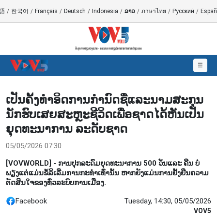
語
/
한국어
/
Français
/
Deutsch
/
Indonesia
/
ລາວ
/
ภาษาไทย
/
Русский
/
Españ
☰
ເປັນ​ຄັ້ງ​ທຳ​ອິດ​ການ​ກຳ​ນົດ​ຊື່​ແລະນາມ​ສະ​ກຸນ​
ນັກ​ຮົບ​ເສຍ​ສະຫຼະ​ຊີ​ວິດ​ເພື່ອ​ຊາດ​ໄດ້​ຫັນ​ເປັນ​
ຍຸດ​ທະ​ນາ​ການ ​ລະ​ດັບ​ຊາດ
05/05/2026 07:30
[VOVWORLD] - ການ​ປຸກ​ລະ​ດົມ​ຍຸດ​ທະ​ນາ​ການ 500 ວັນ​ແລະ ຄືນ ບໍ່​
ພຽງ​ແຕ່​ແມ່ນ​ຂໍ້​ລິ​ເລີ່ມ​​ການກະ​ທຳ​ເທົ່າ​ນັ້ນ ຫາກ​ຍັງ​ແມ່ນ​ການ​ຢັ້ງ​ຢືນ​ຄວາມ​
ຕັດ​ສິນ​ໃຈ​ຂອງ​ທົ່ວ​ລະ​ບົບ​ການ​ເມືອງ.
Facebook
Tuesday, 14:30, 05/05/2026
VOV5