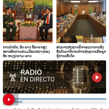
ການ​ນຳ​ພັກ, ລັດ ລາວ ຕີ​ລາ​ຄາ​ສູງ​
ສະ​ພາ​ແຫ່ງ​ຊາດ​ພິ​ຈາ​ລະ​ນາ​​ການລົງ​
ໝາກ​ຜົນ​ການ​ຮ່ວມ​ມື​ລະ​ຫວ່າງກອງ​
ທຶນ​ບັນ​ດາ​ກິດ​ຈະ​ກຳ​ແຫ່ງ​ຊາດ​ເພື່ອ​ຊຸກ​
ທັບ ຫວຽດ​ນາມ-ລາວ
ຍູ້​ການ​ເຕີບ​ໂຕ
Most Read