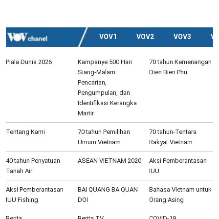
VOV1
VOV2
VOV3
V
Piala Dunia 2026
Kampanye 500 Hari
70 tahun Kemenangan
Siang-Malam
Dien Bien Phu
Pencarian,
Pengumpulan, dan
Identifikasi Kerangka
Martir
Tentang Kami
70 tahun Pemilihan
70 tahun-Tentara
Umum Vietnam
Rakyat Vietnam
40 tahun Penyatuan
ASEAN VIETNAM 2020
Aksi Pemberantasan
Tanah Air
IUU
Aksi Pemberantasan
BAI QUANG BA QUAN
Bahasa Vietnam untuk
IUU Fishing
DOI
Orang Asing
Berita
Berita TV
COVID-19