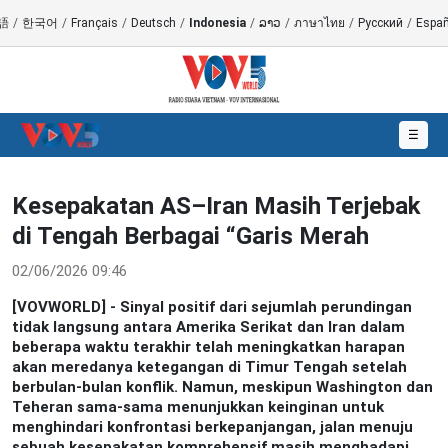
語
/
한국어
/
Français
/
Deutsch
/
Indonesia
/
ລາວ
/
ภาษาไทย
/
Русский
/
Españ
☰
Kesepakatan AS–Iran Masih Terjebak
di Tengah Berbagai “Garis Merah
02/06/2026 09:46
[VOVWORLD] - Sinyal positif dari sejumlah perundingan
tidak langsung antara Amerika Serikat dan Iran dalam
beberapa waktu terakhir telah meningkatkan harapan
akan meredanya ketegangan di Timur Tengah setelah
berbulan-bulan konflik. Namun, meskipun Washington dan
Teheran sama-sama menunjukkan keinginan untuk
menghindari konfrontasi berkepanjangan, jalan menuju
sebuah kesepakatan komprehensif masih menghadapi