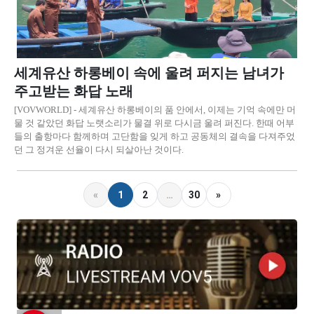
세계유산 하롱베이 속에 울려 퍼지는 남녀가
주고받는 화답 노래
[VOVWORLD] - 세계유산 하롱베이의 품 안에서, 이제는 기억 속에만 머
물 것 같았던 화답 노랫소리가 물결 위로 다시금 울려 퍼진다. 한때 어부
들의 출항마다 함께하며 고단함을 잊게 하고 공동체의 결속을 다져주었
던 그 정겨운 선율이 다시 되살아난 것이다.
«
1
2
…
30
»