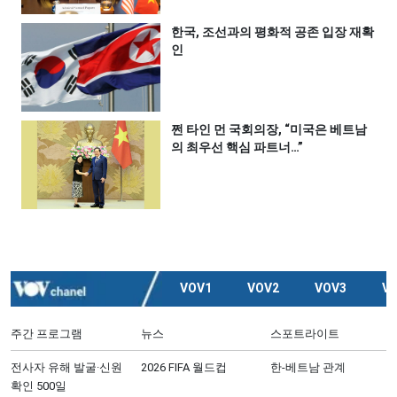
한국, 조선과의 평화적 공존 입장 재확
인
쩐 타인 먼 국회의장, “미국은 베트남
의 최우선 핵심 파트너…”
VOV1
VOV2
VOV3
V
주간 프로그램
뉴스
스포트라이트
전사자 유해 발굴·신원
2026 FIFA 월드컵
한-베트남 관계
확인 500일