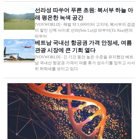
선라성 따쑤어 푸른 초원: 북서부 하늘 아
래 평온한 녹색 공간
[VOVWORLD] - 해발 약 1,600미터 고지대, 북서부의 겹겹
이 쌓인 산맥 사이로 선라(Sơn La)성 따쑤어(Tà Xùa)면의
따쑤어
베트남 국내선 항공권 가격 안정세, 여름
관광 시장에 큰 기회 열다
[VOVWORLD] - 긴 기간 동안 높은 수준을 유지했던 베트
남 국내선 항공권 가격이 여름 휴가 성수기를 앞두고 서서
히 하락세를 보이고 있다.