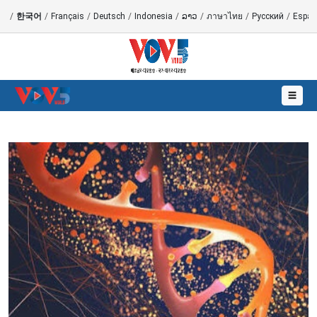
語
/
한국어
/
Français
/
Deutsch
/
Indonesia
/
ລາວ
/
ภาษาไทย
/
Русский
/
Españ
☰