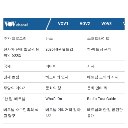
VOV1
VOV2
VOV3
V
주간 프로그램
뉴스
스포트라이트
전사자 유해 발굴·신원
2026 FIFA 월드컵
한-베트남 관계
확인 500일
국제
미디어
시사
경제 초점
하노이의 인사
베트남 도약의 시대
주말의 이야기
문화의 창
문화 엔터 픽
'한 입' 베트남
What's On
Radio Tour Guide
베트남 소수민족의 색
베트남 거리거리 알아
베트남과 한‧일 굳건한
깔 탐구
보기
유대