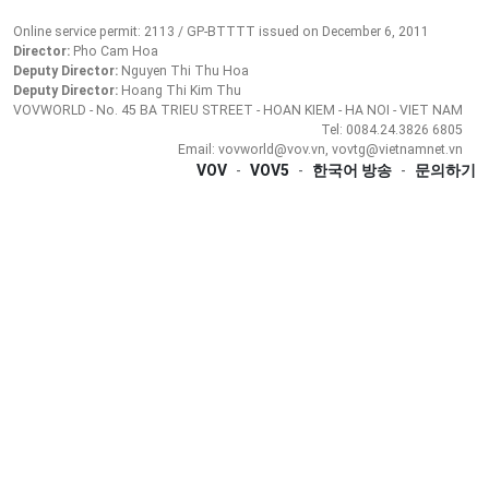
Online service permit: 2113 / GP-BTTTT issued on December 6, 2011
Director:
Pho Cam Hoa
Deputy Director:
Nguyen Thi Thu Hoa
Deputy Director:
Hoang Thi Kim Thu
VOVWORLD - No. 45 BA TRIEU STREET - HOAN KIEM - HA NOI - VIET NAM
Tel: 0084.24.3826 6805
Email: vovworld@vov.vn, vovtg@vietnamnet.vn
VOV
-
VOV5
-
한국어 방송
-
문의하기