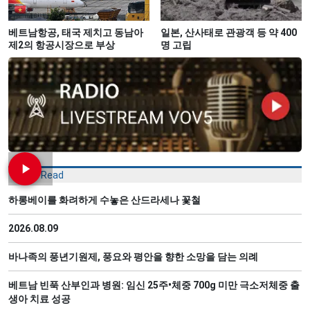
베트남항공, 태국 제치고 동남아
일본, 산사태로 관광객 등 약 400
제2의 항공시장으로 부상
명 고립
Most Read
하롱베이를 화려하게 수놓은 산드라세나 꽃철
2026.08.09
바나족의 풍년기원제, 풍요와 평안을 향한 소망을 담는 의례
베트남 빈푹 산부인과 병원: 임신 25주•체중 700g 미만 극소저체중 출
생아 치료 성공