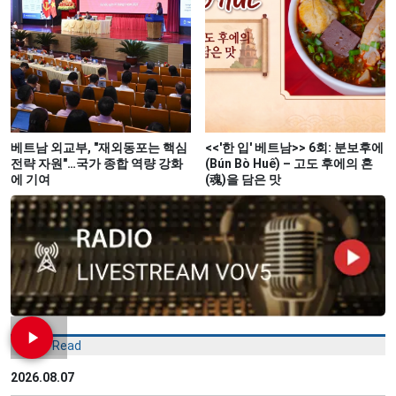
베트남 외교부, "재외동포는 핵심
<<'한 입' 베트남>> 6회: 분보후에
전략 자원"…국가 종합 역량 강화
(Bún Bò Huế) – 고도 후에의 혼
에 기여
(魂)을 담은 맛
Most Read
2026.08.07