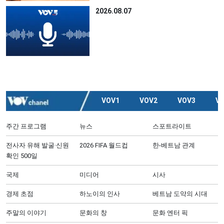
2026.08.07
VOV1
VOV2
VOV3
V
주간 프로그램
뉴스
스포트라이트
전사자 유해 발굴·신원
2026 FIFA 월드컵
한-베트남 관계
확인 500일
국제
미디어
시사
경제 초점
하노이의 인사
베트남 도약의 시대
주말의 이야기
문화의 창
문화 엔터 픽