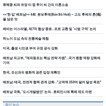
류해종 씨와 쯔엉 티 껌 투이 씨 간의 이혼소송
<<'한 입' 베트남>> 6회: 분보후에(Bún Bò Huế) – 고도 후에의 혼(魂)
을 담은 맛
레바논·이스라엘, 제7차 협상 종료…포로 교환 및 ‘시범 구역’ 논의
하노이 도심 속의 전통예술 체험
미국, 출생 시민권 부여 규정 공식 강화
베트남 외교부, "재외동포는 핵심 전략 자원"…국가 종합 역량 강화에
기여
한국, 조선과의 평화적 공존 입장 재확인
베트남-태국, 전면적 협력 관계 강화...”교역액 250억 달러 달성 목표"
베트남 국회, ‘도시개발법안’ 논의…호찌민시에 특례 제도 마련
최신 뉴스