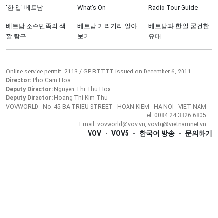
'한 입' 베트남
What's On
Radio Tour Guide
베트남 소수민족의 색
베트남 거리거리 알아
베트남과 한‧일 굳건한
깔 탐구
보기
유대
Online service permit: 2113 / GP-BTTTT issued on December 6, 2011
Director:
Pho Cam Hoa
Deputy Director:
Nguyen Thi Thu Hoa
Deputy Director:
Hoang Thi Kim Thu
VOVWORLD - No. 45 BA TRIEU STREET - HOAN KIEM - HA NOI - VIET NAM
Tel: 0084.24.3826 6805
Email: vovworld@vov.vn, vovtg@vietnamnet.vn
VOV
-
VOV5
-
한국어 방송
-
문의하기