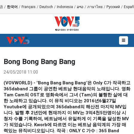
語
/
한국어
/
Français
/
Deutsch
/
Indonesia
/
ລາວ
/
ภาษาไทย
/
Русский
/
Españ
☰
Bong Bong Bang Bang
24/05/2018 11:00
(VOVWORLD) - "Bong Bang Bang Bang"은 Only C가 작곡하고
365daband 그룹이 공연한 베트남 현대음악의 노래입니다. 영화
Tam Cam의 OST로 영화속에서 그녀 (Tam)의 불행한 삶에 대
한 노래하고 있습니다. 이 뮤직 비디오는 2016년6월27일
Youtube에 공개되었으며 365daband의 해산전 마지막 MV입
니다. 발행 후 2년만에 현재까지 이 MV는 3억4천5만명이상 시
청자 수를 기록하여, 베트남에서 유일하게 이 기록을 달성한 MV
가 되었습니다. Kworb에 따르면 이는 베트남 음악계의 가장 매
력있는 뮤직비디오입니다. 작곡 : ONLY C 가수 : 365 Band