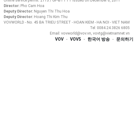
Online service permit: 2113 / GP-BTTTT issued on December 6, 2011
Director:
Pho Cam Hoa
Deputy Director:
Nguyen Thi Thu Hoa
Deputy Director:
Hoang Thi Kim Thu
VOVWORLD - No. 45 BA TRIEU STREET - HOAN KIEM - HA NOI - VIET NAM
Tel: 0084.24.3826 6805
Email: vovworld@vov.vn, vovtg@vietnamnet.vn
VOV
-
VOV5
-
한국어 방송
-
문의하기