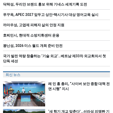
닥락성, 두리안 브랜드 홍보 위해 기네스 세계기록 도전
푸꾸옥, APEC 2027 앞두고 상인•택시기사 대상 영어교육 실시
까마우성, 고엽제 피해자 삶의 안정 지원
호찌민시, 현대적 소방지휘센터 운용
꽝닌성, 2026 미스 월드 개최 준비 만전
국가 발전 역량 창출하는 ‘기술 외교’…베트남 제33차 외교회의서 첫
단독 세션
최신 뉴스
레 민 흥 총리, “사이버 보안 종합 대책 전
면 시행” 지시
‘새 학기 개교 맞춘다’…선라성 피엥빤 기