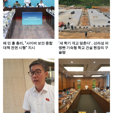
레 민 흥 총리, “사이버 보안 종합
‘새 학기 개교 맞춘다’…선라성 피
대책 전면 시행” 지시
엥빤 기숙형 학교 건설 현장의 구
슬땀