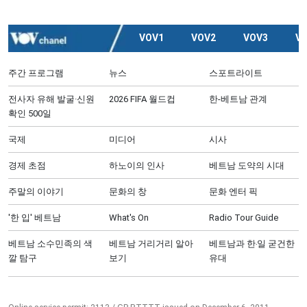
VOV1
VOV2
VOV3
V
주간 프로그램
뉴스
스포트라이트
전사자 유해 발굴·신원
2026 FIFA 월드컵
한-베트남 관계
확인 500일
국제
미디어
시사
경제 초점
하노이의 인사
베트남 도약의 시대
주말의 이야기
문화의 창
문화 엔터 픽
'한 입' 베트남
What's On
Radio Tour Guide
베트남 소수민족의 색
베트남 거리거리 알아
베트남과 한‧일 굳건한
깔 탐구
보기
유대