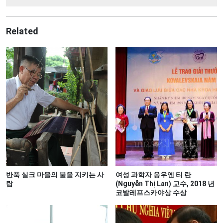
Related
반푹 실크 마을의 불을 지키는 사
여성 과학자 응우옌 티 란
람
(Nguyễn Thị Lan) 교수, 2018 년
코발레프스카야상 수상