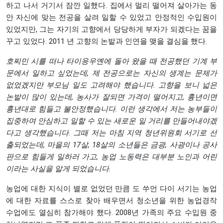
하고 나서 거기서 잠깐 일했다. 집에서 멀리 떨어져 살아가는 동
안 자신에 맞는 전공을 살려 일할 수 있었고 안정적인 수입원이
있었지만, 그는 자기의 고향에서 당당하게 부자가 되겠다는 꿈을
꾸고 있었다. 2011 년 고향의 논밭과 인연을 맺을 결심을 했다.
호찌민
시를
떠나
타이응우옌에
돌아
왔을
때
전공했던
기계
부
문에서
일하고
싶었는데
,
제
전공으로는
자신의
생계는
문제가
없었겠지만
부모님
일도
고려해야
했습니다
.
고향을
보니
넓은
논밭이
많이
있는데
,
농사가
잘되면
가격이
떨어지고
,
흉년이면
흉년대로
힘들고
불안정했습니다
.
이런
생각에서
저는
농부들이
집중하여
안심하고
일할
수
있는
새로운
일
거리를
만들어내야겠
다고
생각했습니다
.
그때
저는
마침
지역
청년위원회
서기로
선
출되었는데
,
마을의
17
살
, 18
살의
소년들은
금광
,
사광이나
공사
판으로
힘들게
일하러
가고
,
농업
노동력은
대부분
노인과
어린
이라는
사실을
알게
되었습니다
.
농업에 대한 지식이 별로 없었던 만큼 도 쑤언 다이 서기는 농업
에 대한 자료를 스스로 찾아 배우면서 청소년을 위한 농업경작
수업에도 열심히 참가해야 했다. 2008년 가족의 주요 수입원 중