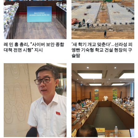
레 민 흥 총리, “사이버 보안 종합
‘새 학기 개교 맞춘다’…선라성 피
대책 전면 시행” 지시
엥빤 기숙형 학교 건설 현장의 구
슬땀