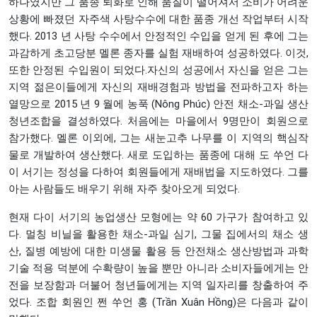
하나였지만 그 품종 퇴화로 인해 품질이 떨어져서 소비가 어려운
상황에 빠졌던 자주색 사탕수수에 대한 품종 개선 작업부터 시작
했다. 2013 년 사탕 수수에서 안정적인 수입을 얻게 된 후에 그는
과감하게 초고당분 멜론 종자를 실험 재배하여 성공하였다. 이것,
또한 안정된 수입원이 되었다.자신의 성공에서 자신을 얻은 그는
지역 젊은이들에게 자신의 재배경험과 방법을 전파하고자 하는
열망으로 2015 년 9 월에 농푹 (Nông Phúc) 안전 채소-과일 생산
청년조합을 결성하였다. 처음에는 마을에서 9명만이 회원으로
참가했다. 멜론 이외에, 그는 새눈고추 나무를 이 지역의 핵심작
물로 개발하여 생산했다. 새로 도입하는 품종에 대해 도 쑤언 다
이 서기는 정성을 다하여 회원들에게 재배법을 지도하였다. 그를
아는 사람들도 배우기 위해 자주 찾아오게 되었다.
현재 다이 서기의 농업생산 모형에는 약 60 가구가 참여하고 있
다. 멀칭 비닐을 활용한 채소-과일 심기, 그물 집에서의 채소 생
산, 질병 예방에 대한 미생물 활용 등 안전채소 생산방법과 과학
기술 적용 덕분에 수확량이 높을 뿐만 아니라 소비자들에게는 안
전을 보장함과 더불어 청년들에게는 지역 일자리를 창출하여 주
었다. 조합 회원인 쩐 쑤언 홍 (Trần Xuân Hồng)은 다음과 같이