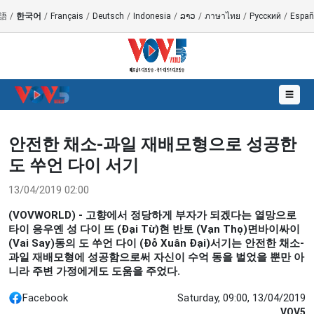
語
/
한국어
/
Français
/
Deutsch
/
Indonesia
/
ລາວ
/
ภาษาไทย
/
Русский
/
Españ
☰
안전한 채소-과일 재배모형으로 성공한
도 쑤언 다이 서기
13/04/2019 02:00
(VOVWORLD) - 고향에서 정당하게 부자가 되겠다는 열망으로
타이 응우옌 성 다이 뜨 (Đại Từ)현 반토 (Vạn Thọ)면바이싸이
(Vai Say)동의 도 쑤언 다이 (Đỗ Xuân Đại)서기는 안전한 채소-
과일 재배모형에 성공함으로써 자신이 수억 동을 벌었을 뿐만 아
니라 주변 가정에게도 도움을 주었다.
Facebook
Saturday, 09:00, 13/04/2019
VOV5