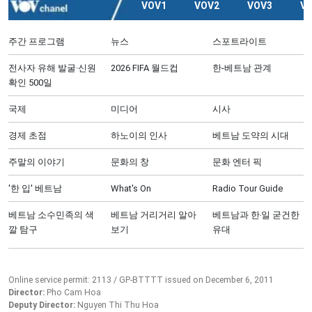
VOV1
VOV2
VOV3
V
주간 프로그램
뉴스
스포트라이트
전사자 유해 발굴·신원
2026 FIFA 월드컵
한-베트남 관계
확인 500일
국제
미디어
시사
경제 초점
하노이의 인사
베트남 도약의 시대
주말의 이야기
문화의 창
문화 엔터 픽
'한 입' 베트남
What's On
Radio Tour Guide
베트남 소수민족의 색
베트남 거리거리 알아
베트남과 한‧일 굳건한
깔 탐구
보기
유대
Online service permit: 2113 / GP-BTTTT issued on December 6, 2011
Director:
Pho Cam Hoa
Deputy Director:
Nguyen Thi Thu Hoa