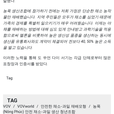
말했다.
농푹
생산조합에
참가하기
전에는
저희
가정은
단순한
채소
농작
물만
재배했습니다
.
지역
주민들은
모두가
채소를
심었기
때문에
가족의
경제를
특별히
일으키기가
매우
어려웠습니다
.
이제는
야
채를
재배하는
방법에
대해
심도
있게
안내받고
과학기술을
적용
함으로써
멜론을
비롯하여
높은
생산성
품종을
생산하는
동시에
생산품
유통회사와도
계약이
체결되어
전보다
40, 50%
높은
소득
을
벌고
있습니다
.
이러한 노력을 통해 도 쑤언 다이 서기는 각급 단체로부터 많은
표창장과 인증서를 받았다.
Tag:
TAG
VOV
/
VOVworld
/
안전한 채소-과일 재배모형
/
농푹
(Nông Phúc) 안전 채소-과일 생산 청년조합