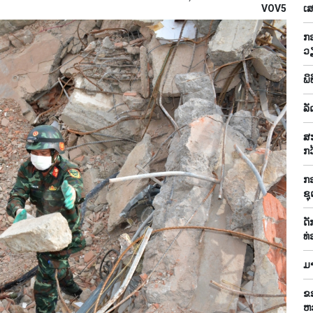
VOV5
ເ
ກອ
ວ
ພິ
ລັ
ສະ
ກວ
ກອ
ຊ
ດັ
ທ່
ມາ
ຂອ
ຫ