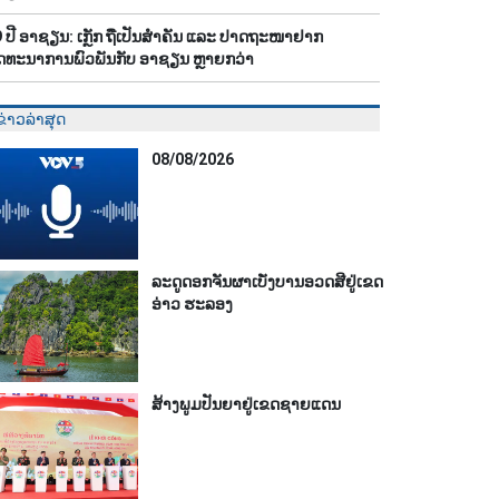
 ປີ ອາຊຽນ: ເກຼັກ ຖືເປັນສຳຄັນ ແລະ ປາດຖະໜາຢາກ
ດທະນາການພົວພັນກັບ ອາຊຽນ ຫຼາຍກວ່າ
ຂ່າວລ່າສຸດ
08/08/2026
ລະດູດອກຈັນຜາເບັ່ງບານອວດສີຢູ່ເຂດ
ອ່າວ ຮະລອງ
ສ້າງພູມປັນຍາຢູ່ເຂດຊາຍແດນ