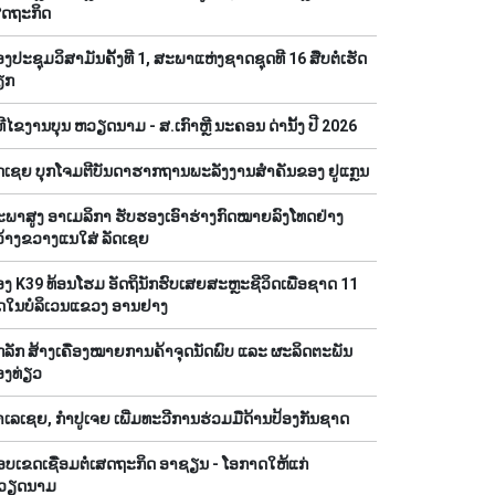
ສດຖະກິດ
ງປະຊຸມວິສາມັນຄັ້ງທີ 1, ສະພາແຫ່ງຊາດຊຸດທີ 16 ສືບຕໍ່ເຮັດ
ຽກ
ທີໄຂງານບຸນ ຫວຽດນາມ - ສ.ເກົາຫຼີ ນະຄອນ ດ່ານັ້ງ ປີ 2026
ດເຊຍ ບຸກໂຈມຕີບັນດາຮາກຖານພະລັງງານສຳຄັນຂອງ ຢູແກຼນ
ພາສູງ ອາເມລິກາ ຮັບຮອງເອົາຮ່າງກົດໝາຍລົງໂທດຢ່າງ
້າງຂວາງແນໃສ່ ລັດເຊຍ
ງ K39 ທ້ອນໂຮມ ອັດຖິນັກຮົບເສຍສະຫຼະຊີວິດເພື່ອຊາດ 11
ຸດໃນບໍລິເວນແຂວງ ອານຢາງ
ກລັກ ສ້າງເຄື່ອງໝາຍການຄ້າຈຸດນັດພົບ ແລະ ຜະລິດຕະພັນ
ອງທ່ຽວ
ເລເຊຍ, ກຳປູເຈຍ ເພີ່ມທະວີການຮ່ວມມືດ້ານປ້ອງກັນຊາດ
ບເຂດເຊື່ອມຕໍ່ເສດຖະກິດ ອາຊຽນ - ໂອກາດໃຫ້ແກ່
ວຽດນາມ