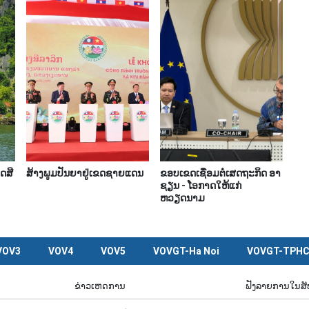
ດສີ
ສ້າງພູມປັນຍາຢູ່ເຂດຊາຍແດນ
ຂອບເຂດເຊື່ອມຕໍ່ເສດຖະກິດ ອາ
ຊຽນ - ໂອກາດໃຫ້ແກ່
ຫວຽດນາມ
VOV3
VOV4
VOV5
VOVGT-Ha Noi
VOVGT-TPH
ຂ່າວເຫດການ
ຟັງລາຍການໃນສ