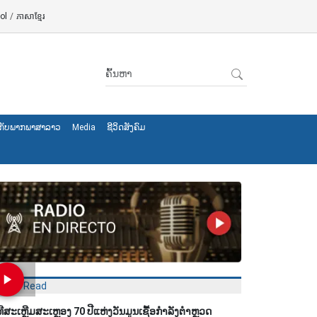
ol
/
ភាសាខ្មែរ
ັງ​ກັບ​ພາກ​ພາ​ສາ​ລາວ
Media
ຊີ​ວິດ​ສັງ​ຄົມ
Most Read
ທີສະເຫຼີມສະເຫຼອງ 70 ປີແຫ່ງວັນມູນເຊື້ອກຳລັງຕຳຫຼວດ