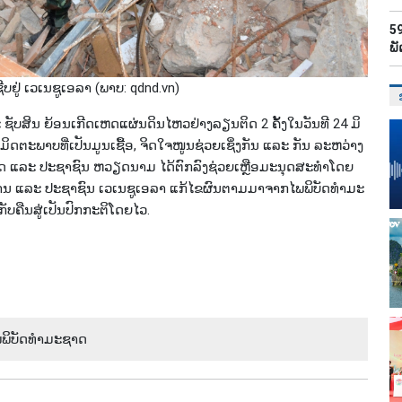
59
ພັ
ຊີບ​ຢູ່ ເວ​ເນ​ຊູ​ເອ​ລາ (ພາບ: qdnd.vn)
ັບ​ສິນ ຍ້ອນ​ເກີດ​ເຫດ​ແຜ່ນ​ດິນ​ໄຫວ​ຢ່າງ​ລຽນ​ຕິດ​ 2 ຄັ້ງໃນ​ວັນ​ທີ 24 ມິ​
ີ​ມິດ​ຕະ​ພາບ​ທີ່​ເປັນ​ມູນ​ເຊື້ອ, ຈ​ິດ​ໃຈ​ໜູນຊ່ວຍ​ເຊິ່ງ​ກັນ ແລະ ກັນ ລະ​ຫວ່າງ​
ດ ແລະ ປະ​ຊາ​ຊົນ ຫວຽດ​ນາມ ໄດ້​ຕົກ​ລົງ​ຊ່ວຍ​ເຫຼືອ​ມະ​ນຸດ​ສະ​ທຳ​ໂດຍ​
 ແລະ​ ປະ​ຊາ​ຊົນ ເວ​ເນ​ຊູ​ເອ​ລາ ແກ້​ໄຂ​ຜົນ​ຕາ​ມ​ມາ​ຈາກ​ໄພ​ພິ​ບັດ​ທຳ​ມະ​
ັບ​ຄືນ​ສູ່​ເປັນ​ປົກ​ກະ​ຕິ​ໂດຍ​ໄວ.
ພ​ພິ​ບັດ​ທຳ​ມະ​ຊາດ ​