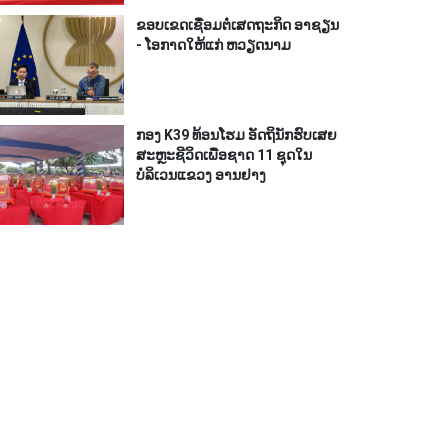
ຂອບເຂດເຊື່ອມຕໍ່ເສດຖະກິດ ອາຊຽນ
- ໂອກາດໃຫ້ແກ່ ຫວຽດນາມ
ກອງ K39 ທ້ອນໂຮມ ອັດຖິນັກຮົບເສຍ
ສະຫຼະຊີວິດເພື່ອຊາດ 11 ຊຸດໃນ
ບໍລິເວນແຂວງ ອານຢາງ