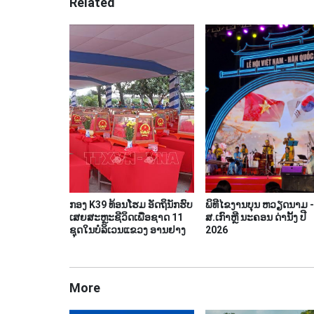
Related
ກອງ K39 ທ້ອນໂຮມ ອັດຖິນັກຮົບ
ພິທີໄຂງານບຸນ ຫວຽດນາມ -
ເສຍສະຫຼະຊີວິດເພື່ອຊາດ 11
ສ.ເກົາຫຼີ ນະຄອນ ດ່ານັ້ງ ປີ
ຊຸດໃນບໍລິເວນແຂວງ ອານຢາງ
2026
More