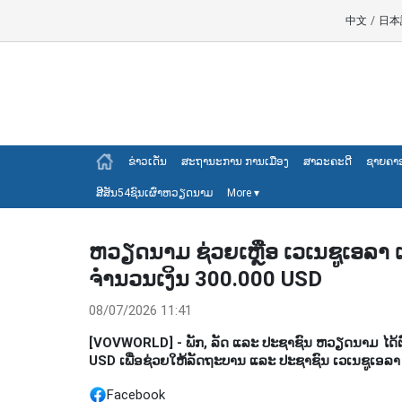
中文
/
日本
ຂ່າວເດັ່ນ
ສະຖານະການ ການເມືອງ
ສາລະຄະດີ
ຊາຍຄາ
ສີສັນ54ຊົນເຜົ່າຫວຽດນາມ
More
▾
ຫວຽດ​ນາມ ຊ່ວຍ​ເຫຼືອ ເວ​ເນ​ຊູ​ເອ​ລາ ແ
ຈຳ​ນວນ​ເງິນ 300.000 USD
08/07/2026 11:41
[VOVWORLD] - ພັກ, ລັດ ແລະ ປະ​ຊາ​ຊົນ ຫວຽດ​ນາມ ໄດ້​ຕົກ​ລ
USD ເພື່ອ​ຊ່ວຍ​ໃຫ້​ລັດ​ຖະ​ບານ ແລະ​ ປະ​ຊາ​ຊົນ ເວ​ເນ​ຊູ​ເອ​ລາ
Facebook