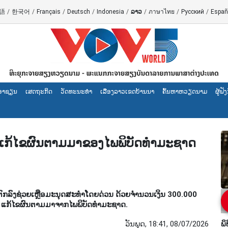
語
/
한국어
/
Français
/
Deutsch
/
Indonesia
/
ລາວ
/
ภาษาไทย
/
Русский
/
Españ
ອາຊຽນ
ເສດຖະກິດ
ວັດທະນະທໍາ
ເລື່ອງ​ລາວ​ເ​ຂດ​ບ້ານ​ນາ
ຄົ້ນຫາຫວຽດນາມ
ຜູ້​ຟ
ກ້​ໄຂ​ຜົນ​ຕາມ​ມາ​ຂອງ​ໄພ​ພິ​ບັດ​ທຳ​ມະ​ຊາດ ​
ົງ​ຊ່ວຍ​ເຫຼືອ​ມະ​ນຸດ​ສະ​ທຳ​ໂດຍ​ດ່ວນ ດ້ວຍ​ຈຳ​ນວນ​ເງິນ 300.000
 ແກ້​ໄຂ​ຜົນ​ຕາ​ມ​ມາ​ຈາກ​ໄພ​ພິ​ບັດ​ທຳ​ມະ​ຊາດ.
ວັນພຸດ, 18:41, 08/07/2026
ພິ