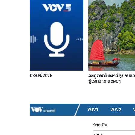
08/08/2026
ລະດູດອກຈັນຜາເບັ່ງບານອວ
ຢູ່ເຂດອ່າວ ຮະລອງ
VOV1
VOV2
ຂ່າວເດັ່ນ