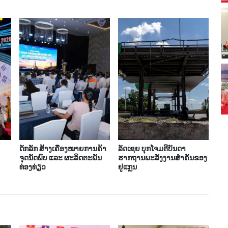
ດັກລັກ ສ້າງເຄື່ອງໝາຍການຄ້າ
ລັດເຊຍ ບຸກໂຈມຕີບັນດາ
ຈຸດນັດພົບ ແລະ ຜະລິດຕະພັນ
ຮາກຖານພະລັງງານສຳຄັນຂອງ
ທ່ອງທ່ຽວ
ຢູແກຼນ