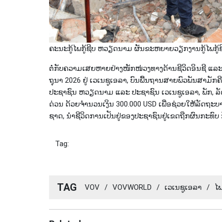
ຄະ​ນະ​ກູ້​ໄພ​ກູ້​ຊີບ​ ຫວຽດ​ນາມ ຜັນ​ຂະ​ຫຍາ​ຍ​ວຽກ​ງານ​ກູ້​ໄພ​ກູ້​
ຕໍ່​ກັບຄວາມ​ເສຍ​ຫາຍ​ຢ່າງ​ໜັກ​ໜ່ວງທາງດ້ານ​ຊີ​ວິດ​ອິນ​ຊີ ແລະ ຊ
ຖຸ​ນາ 2026 ຢູ່ ເວ​ເນ​ຊູ​ເອ​ລາ, ບົນ​ພື້ນ​ຖານ​ສາຍ​ພົວ​ພັນ​ສາ​ມັກ​ຄ
ປະ​ຊາ​ຊົນ ຫວຽດ​ນາມ ແລະ ປະ​ຊາ​ຊົນ ເວ​ເນ​ຊູ​ເອ​ລາ, ພັກ, ລັ
ດ່ວນ ດ້ວຍ​ຈຳ​ນວນ​ເງິນ 300.000 USD ເພື່ອ​ຊ່ວຍ​ໃຫ້​ລັດ​ຖະ​ບານ
ຊາດ, ນຳ​ຊີ​ວິດ​ການ​ເປັນ​ຢູ່​ຂອງ​ປະ​ຊາ​ຊົນ​ຢູ່​ເຂດ​ຖືກ​ຜົນ​ກະ​ທົບ ​ກ
Tag:
TAG
VOV
/
VOVWORLD
/
ເວ​ເນ​ຊູ​ເອ​ລາ
/
​ໄ