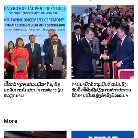
ເປີດກວ້າງການຮ່ວມມືສາກົນ, ຍົກ
ທ່ານນາຍົກລັດຖະມົນຕີ ເລມິນຮຶງ:
ລະດັບການໂຄສະນາການທ່ອງທ່ຽວ
ຫັນອິດທິພົນຊື່ສຽງການຕ່າງປະເທດ
ຫວຽດນາມ
ໃຫ້ກາຍເປັນແຫຼ່ງກຳລັງພັດທະນາ
More