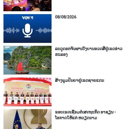
08/08/2026
ລະດູດອກຈັນຜາເບັ່ງບານອວດສີຢູ່ເຂດອ່າວ
ຮະລອງ
ສ້າງພູມປັນຍາຢູ່ເຂດຊາຍແດນ
ຂອບເຂດເຊື່ອມຕໍ່ເສດຖະກິດ ອາຊຽນ -
ໂອກາດໃຫ້ແກ່ ຫວຽດນາມ