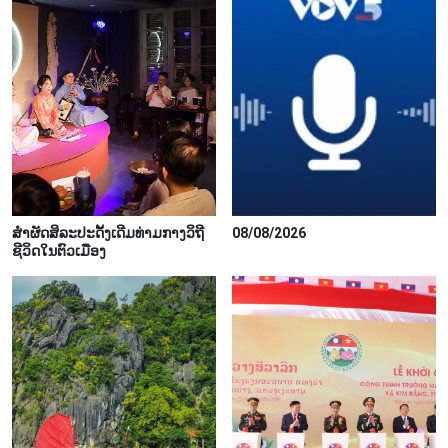
ສຳຜັດສິລະປະດັ້ງເດີມທ່າມກາງວິຖີ
08/08/2026
ຊີວິດໃນຕົວເມືອງ