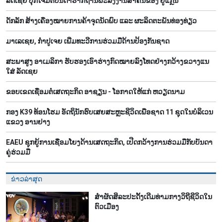
ລັດເຊຍ ບຸກໂຈມຕີບັນດາຮາກຖານພະລັງງານສຳຄັນຂອງ ຢູແກຼນ
ດັກລັກ ສ້າງເຄື່ອງໝາຍການຄ້າຈຸດນັດພົບ ແລະ ຜະລິດຕະພັນທ່ອງທ່ຽວ
ມາເລເຊຍ, ກຳປູເຈຍ ເພີ່ມທະວີການຮ່ວມມືດ້ານປ້ອງກັນຊາດ
ສະພາສູງ ອາເມລິກາ ຮັບຮອງເອົາຮ່າງກົດໝາຍລົງໂທດຢ່າງກວ້າງຂວາງແນ
ໃສ່ ລັດເຊຍ
ຂອບເຂດເຊື່ອມຕໍ່ເສດຖະກິດ ອາຊຽນ - ໂອກາດໃຫ້ແກ່ ຫວຽດນາມ
ກອງ K39 ທ້ອນໂຮມ ອັດຖິນັກຮົບເສຍສະຫຼະຊີວິດເພື່ອຊາດ 11 ຊຸດໃນບໍລິເວນ
ແຂວງ ອານຢາງ
EAEU ຊຸກຍູ້ການເຊື່ອມໂຍງດ້ານເສດຖະກິດ, ເປີດກວ້າງການຮ່ວມມືກັບບັນດາ
ຄູ່ຮ່ວມມື
ຂ່າວລ່າສຸດ
ສຳຜັດສິລະປະດັ້ງເດີມທ່າມກາງວິຖີຊີວິດໃນ
ຕົວເມືອງ