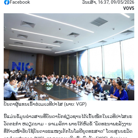
Facebook
ວັນເສົາ, 16:37, 09/05/2026
VOV5
ບັນ​ດາ​ຜູ້​ແທນ​ເຂົ້າ​ຮ່ວມ​ເວ​ທີ​ປາ​ໄສ (ພາບ: VGP)
ນີ້​ແມ່ນ​ຂໍ້​ມູນ​ຂ່າວ​ສານ​ທີ່​ບັນ​ດາ​ນັກ​ຊ່ຽວ​ຊານ​ໄດ້​ເນັ້ນ​ໜັກ​ໃນ​ເວ​ທີ​ປາ​ໄສ​ນະ​
ວັດ​ຕະ​ກຳ​ ຫວຽດ​ນາມ - ອາ​ເມ​ລິ​ກາ ພາຍ​ໃຕ້​ຫົວ​ຂໍ້ “ພັດ​ທະ​ນາ​ພະ​ລັງ​ງານ​
ທີ່​ກ້າວ​ໜ້າ​ຮັບ​ໃຊ້​ບັນ​ດາ​ຂະ​ແໜງ​ເຕັກ​ໂນ​ໂລ​ຢີ​ຍຸດ​ທະ​ສາດ” ໂດຍ​ສູນ​ນະ​ວັດ​