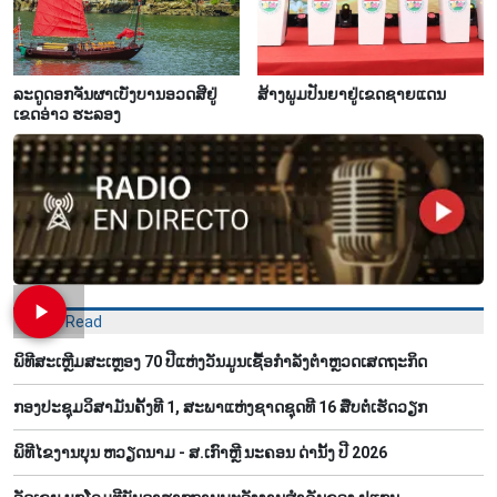
ລະດູດອກຈັນຜາເບັ່ງບານອວດສີຢູ່
ສ້າງພູມປັນຍາຢູ່ເຂດຊາຍແດນ
ເຂດອ່າວ ຮະລອງ
Most Read
ພິທີສະເຫຼີມສະເຫຼອງ 70 ປີແຫ່ງວັນມູນເຊື້ອກຳລັງຕຳຫຼວດເສດຖະກິດ
ກອງປະຊຸມວິສາມັນຄັ້ງທີ 1, ສະພາແຫ່ງຊາດຊຸດທີ 16 ສືບຕໍ່ເຮັດວຽກ
ພິທີໄຂງານບຸນ ຫວຽດນາມ - ສ.ເກົາຫຼີ ນະຄອນ ດ່ານັ້ງ ປີ 2026