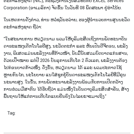
ຕະ​ກຳ​ແຫ່ງ​ຊາດ (NIC), ກະ​ຊວງ​ການ​ເງິນ​ສົມ​ທົບ​ກັບ EXCEL Services
Corporation (ອາ​ເມ​ລິ​ກາ) ຈັດ​ຂຶ້ນ ໃນ​ວັນ​ທີ 08 ພຶດ​ສະ​ພາ ຢູ່​ຮ່າ​ໂນ້ຍ.
ໃນ​ເຫດ​ການ​ດັ່ງ​ກ່າວ, ທ່ານ ຫວໍ​ຊວັນ​ຮ​ວ່າຍ, ຮອງ​ຜູ້​ອຳ​ນວຍ​ການ​ສູນ​ນະ​ວັດ​
ຕະ​ກຳ​ແຫ່ງ​ຊາດ ຖື​ວ່າ:
“ໃນ​ສະ​ພາບ​ການ ຫວຽດ​ນາມ ພວມ​ໃຫ້​ບຸ​ລິ​ມະ​ສິດ​ເຖິງ​ການ​ພັດ​ທະ​ນາ​ບັນ​
ດາ​ຂະ​ແໜງ​ເຕັກ​ໂນ​ໂລ​ຢີ​ສູງ, ນະ​ວັດ​ຕະ​ກຳ ແລະ ຫັນ​ເປັນ​ດີ​ຈີ​ຕອນ, ພະ​ລັງ​
ງານ, ພິ​ເສດ​ແມ່ນ​ພະ​ລັງ​ງານ​ທີ່​ກ້າວ​ໜ້າ, ນັບ​ມື້​ນັບ​ສວມ​ບົດ​ບາດ​ແກ່ນ​ສານ,
ດ້ວຍ​ເປົ້າ​ໝາຍ ແຕ່​ປີ 2026 ບັນ​ລຸ​ການ​ເຕີບ​ໂຕ 2 ຕົວ​ເລກ, ພະ​ລັງ​ງານ​ຕ້ອງ​
ໄປ​ກ່ອນ​ບາດ​ກ້າວ​ໜຶ່ງ. ດັ່ງ​ນັ້ນ, ຫວຽດ​ນາມ ໄດ້ ແລະ ພວມ​ປະ​ກາດ​ໃຊ້
ຫຼາຍ​ກົນ​ໄກ, ນະ​ໂຍ​ບາຍ ແນ​ໃສ່​ຊຸກ​ຍູ້​ບັນ​ດາ​ຂະ​ແໜງ​ເຕັກ​ໂນ​ໂລ​ຢີ​ທີ່​ມີ​ຄຸນ​
ນະ​ພາບ​ສູງ. ໃນ​ນັ້ນ, ການ​ພັດ​ທະ​ນາ​ພະ​ລັງ​ງານ​ພ້ອມ​ກັບ​ການ​ເປີດກວ້າງ​
ການ​ຮ່ວມ​ມື​ສາ​ກົນ ໄດ້​ຮັບ​ຖື​ວ່າ ແມ່ນ​ໜຶ່ງ​ໃນ​ບັນ​ດາ​ບຸ​ລິ​ມະ​ສິດ​ສຳ​ຄັນ, ສ້າງ​
ພື້ນ​ຖານ​ໃຫ້​ແກ່​ການ​ເຕີບ​ໂຕ​ແບບ​ຍືນ​ຍົງ​ໃນ​ໄລ​ຍະ​ຈະ​ມາ​ເຖິງ.”
Tag: