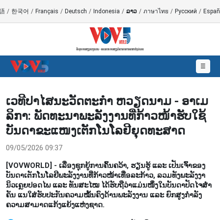
語
/
한국어
/
Français
/
Deutsch
/
Indonesia
/
ລາວ
/
ภาษาไทย
/
Русский
/
Españ
☰
ເວ​ທີ​ປາ​ໄສ​ນະ​ວັດ​ຕະ​ກຳ ຫວຽດ​ນາມ - ອາ​ເມ​
ລິ​ກາ: ພັດ​ທະ​ນາ​ພະ​ລັງ​ງານ​​ທີ່ກ້າວ​ໜ້າ​ຮັບ​ໃຊ້​
ບັນ​ດາ​ຂະ​ແໜງ​ເຕັກ​ໂນ​ໂລ​ຢີ​ຍຸດ​ທະ​ສາດ
09/05/2026 09:37
[VOVWORLD] - ເລື່ອງ​ຊຸກ​ຍູ້​ການ​ຄົ້ນ​ຄວ້າ, ຮຽນ​ຮູ້ ແລະ ເປັນ​ເຈົ້າ​ຂອ​ງ​
ບັນ​ດາ​ເຕັກ​ໂນ​ໂລ​ຢີ​ພະ​ລັງ​ງານ​ທີ່​ກ້າວ​ໜ້າ​ເທື່ອ​ລະ​ກ້າວ, ລວມ​ທັງ​ພະ​ລັງ​ງາ​
ນິວ​ເຄຼຍ​ປ​ອດໄພ ແລະ ທັນ​ສະ​ໄໝ ໄດ້​ຮັບ​ຖື​ວ່າ​ແມ່ນ​ໜຶ່ງ​ໃນ​ບັນ​ດາ​ປັດ​ໄຈ​ສຳ​
ຄັນ ແນ​ໃສ່​ຮັບ​ປະ​ກັນ​ຄວາມ​ໝັ້ນ​ຄົງ​ດ້າ​ນ​ພະ​ລັງ​ງານ ແລະ ຍົກ​ສູງ​ກຳ​ລັງ​
ຄວາມ​ສາ​ມາດ​ແກ້ງ​ແຍ້ງ​ແຫ່ງ​ຊາດ.