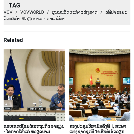
TAG
VOV
/
VOVWORLD
/
​ສູນ​ນະ​ວັດ​ຕະ​ກຳ​ແຫ່ງ​ຊາດ
/
ວ​ທີ​ປາ​ໄສ​ນະ​
ວັດ​ຕະ​ກຳ​ ຫວຽດ​ນາມ - ອາ​ເມ​ລິ​ກາ
Related
ຂອບເຂດເຊື່ອມຕໍ່ເສດຖະກິດ ອາຊຽນ
ກອງປະຊຸມວິສາມັນຄັ້ງທີ 1, ສະພາ
- ໂອກາດໃຫ້ແກ່ ຫວຽດນາມ
ແຫ່ງຊາດຊຸດທີ 16 ສືບຕໍ່ເຮັດວຽກ