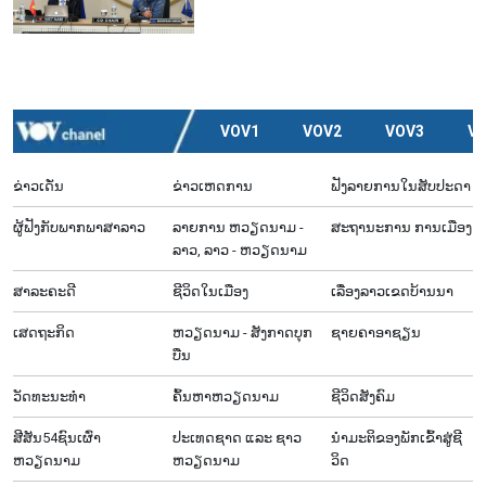
VOV1
VOV2
VOV3
V
ຂ່າວເດັ່ນ
ຂ່າວເຫດການ
ຟັງລາຍການໃນສັບປະດາ
ຜູ້​ຟັງ​ກັບ​ພາກ​ພາ​ສາ​ລາວ
ລາຍ​ການ ຫວຽດນາມ -
ສະຖານະການ ການເມືອງ
ລາວ, ລາວ - ຫວຽດນາມ
ສາລະຄະດີ
ຊີ​ວິດ​ໃນ​ເມືອງ
ເລື່ອງ​ລາວ​ເ​ຂດ​ບ້ານ​ນາ
ເສດຖະກິດ
ຫວຽດ​ນາມ - ສັງ​ກາດ​ບຸກ​
ຊາຍຄາອາຊຽນ
ບືນ
ວັດທະນະທໍາ
ຄົ້ນຫາຫວຽດນາມ
ຊີ​ວິດ​ສັງ​ຄົມ
ສີສັນ54ຊົນເຜົ່າ
ປະເທດຊາດ ແລະ ຊາວ
ນຳ​ມະ​ຕິ​ຂ​ອງ​ພັກ​ເຂົ້າ​ສູ່​ຊີ​
ຫວຽດນາມ
ຫວຽດນາມ
ວິດ