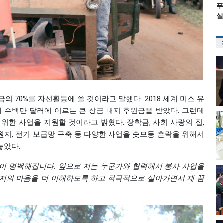
푸
실
의 70%를 자선활동에 쓸 것이라고 말했다. 2018 세계 미스 유
수백만 달러에 이르는 큰 상금 내지 후원금을 받았다. 그런데
위한 사업을 지원할 것이라고 밝혔다. 장학금, 사회 사랑의 집,
수원지, 전기 보급망 구축 등 다양한 사업을 숫므등 촌락을 위해서
놓았다.
이
명백해집니다
.
앞으로
저는
누군가와
협력해서
봉사
사업을
저의
마음을
더
이해하도록
하고
적극적으로
살아가면서
제
꿈