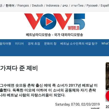
語
/
한국어
/
Français
/
Deutsch
/
Indonesia
/
ລາວ
/
ภาษาไทย
/
Русский
/
Españ
 음악여행
미디어
경제 초점
문화의 창
베트남 소수민족의 색깔 탐구
What
 가져다 준 제비
현 그수에면 숫므등 촌락 출신 에데 족 소녀가 2017년 베트남 미
진출했다. 독특한 미모에 더하여 이 소녀의 공동체와 자기 촌락
니라 베트남 사람의 자랑스러움이 되었다.
Saturday, 07:00, 02/03/2019
2