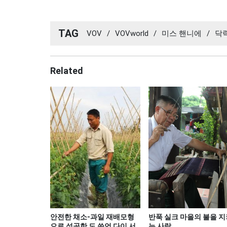
TAG
VOV
/
VOVworld
/
미스 핸니에
/
닥
Related
안전한 채소-과일 재배모형
반푹 실크 마을의 불을 지
으로 성공한 도 쑤언 다이 서
는 사람