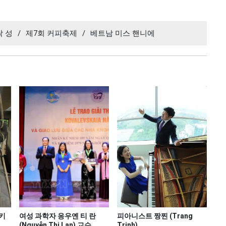
락 성
/
제7회 커피축제
/
베트남 미스 핸니에
키
여성 과학자 응우옌 티 란
피아니스트 짱찐 (Trang
(Nguyễn Thị Lan) 교수,
Trịnh)