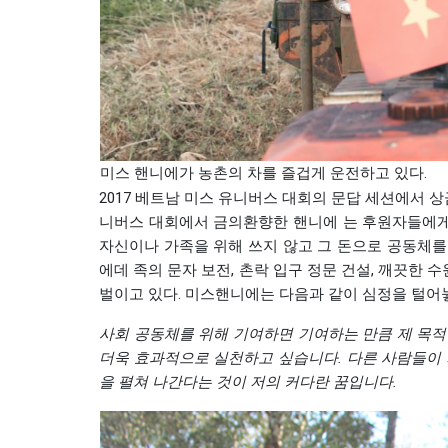
미스 핸니에가 농촌의 차를 즐겁게 운전하고 있다.
2017 베트남 미스 유니버스 대회의 문답 세션에서 상금
니버스 대회에서 금의환향한 핸니에 는 후원자들에게 
자신이나 가족을 위해 쓰지 않고 그 돈으로 공동체를 
에데 족의 문자 보전, 촌락 입구 정문 건설, 깨끗한 
벌이고 있다. 미스핸니에는 다음과 같이 심정을 털어
사회
공동체를
위해
기여하면
기여하는
만큼
제
목적
더욱
효과적으로
실천하고
싶습니다
.
다른
사람들이
을
펼쳐
나간다는
것이
저의
커다란
꿈입니다
.