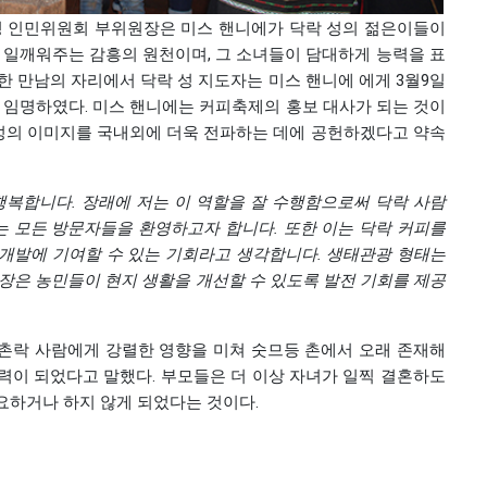
성 인민위원회 부위원장은 미스 핸니에가 닥락 성의 젊은이들이
을 일깨워주는 감흥의 원천이며, 그 소녀들이 담대하게 능력을 표
한 만남의 자리에서 닥락 성 지도자는 미스 핸니에 에게 3월9일
에 임명하였다. 미스 핸니에는 커피축제의 홍보 대사가 되는 것이
성의 이미지를 국내외에 더욱 전파하는 데에 공헌하겠다고 약속
행복합니다
.
장래에
저는
이
역할을
잘
수행함으로써
닥락
사람
는
모든
방문자들을
환영하고자
합니다
.
또한
이는
닥락
커피를
개발에
기여할
수
있는
기회라고
생각합니다
.
생태관광
형태는
장은
농민들이
현지
생활을
개선할
수
있도록
발전
기회를
제공
이 촌락 사람에게 강렬한 영향을 미쳐 숫므등 촌에서 오래 존재해
력이 되었다고 말했다. 부모들은 더 이상 자녀가 일찍 결혼하도
요하거나 하지 않게 되었다는 것이다.