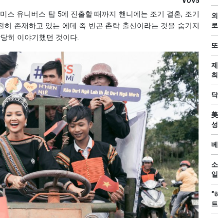
VOV5
계 미스 유니버스 탑 5에 진출할 때까지 핸니에는 조기 결혼, 조기
외
여전히 존재하고 있는 에데 족 빈곤 촌락 출신이라는 것을 숨기지
로
당당히 이야기했던 것이다.
또
제
최
닥
美
성
베
소
일
“
트