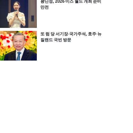
꽝닌성, 2026 미스 월드 개최 준비
만전
또 럼 당 서기장‧국가주석, 호주·뉴
질랜드 국빈 방문