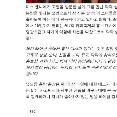
미스 핸니에가 고향을 방문한 날에 그를 만난 닥락 
본받을 빛나는 모범으로서 잠 자는 숲 속 의 소녀들
출하도록 하는 데에 원동력이 되고 있다고 밝혔다. 또
에서 16일까지 열리는 제7회 커피축제의 홍보 대사
영광스럽고 자기의 역할에 최선을 다함으로써 닥락 
했다.
제가
태어난
곳에서
홍보
대사가
된다는
것은
정말
고유의
성실
,
순박
,
친절을
보여
주고
,
닥락에
찾아오
홍보할
기회이기도
하며
닥락
농업뿐만
아니라
관광
제가
항상
공감하는
문제입니다
.
또한
관광
산업의
성
합니다
.
숫므등 촌락 촌장은 핸 의 삶과 일에 대한 태도가 
온 낡은 사고방식과 낙후된 관습을 바꾸는데에 큰 동
록 강요하거나 자녀가 좋아하지 않는 일을 하게끔 강
Tag: