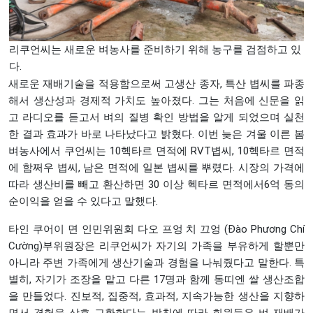
리쿠언씨는 새로운 벼농사를 준비하기 위해 농구를 검점하고 있
다.
새로운 재배기술을 적용함으로써 고생산 종자, 특산 볍씨를 파종
해서 생산성과 경제적 가치도 높아졌다. 그는 처음에 신문을 읽
고 라디오를 듣고서 벼의 질병 확인 방법을 알게 되었으며 실천
한 결과 효과가 바로 나타났다고 밝혔다. 이번 늦은 겨울 이른 봄
벼농사에서 쿠언씨는 10헥타르 면적에 RVT볍씨, 10헥타르 면적
에 함쩌우 볍씨, 남은 면적에 일본 볍씨를 뿌렸다. 시장의 가격에
따라 생산비를 빼고 환산하면 30 이상 헥타르 면적에서6억 동의
순이익을 얻을 수 있다고 말했다.
타인 쿠어이 면 인민위원회 다오 프엉 치 끄엉 (Đào Phương Chí
Cường)부위원장은 리쿠언씨가 자기의 가족을 부유하게 할뿐만
아니라 주변 가족에게 생산기술과 경험을 나눠줬다고 말한다. 특
별히, 자기가 조장을 맡고 다른 17명과 함께 동띠엔 쌀 생산조합
을 만들었다. 진보적, 집중적, 효과적, 지속가능한 생산을 지향하