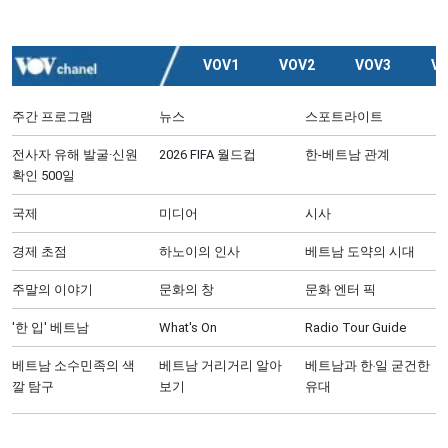
VOV1
VOV2
VOV3
V
주간 프로그램
뉴스
스포트라이트
전사자 유해 발굴·신원
2026 FIFA 월드컵
한-베트남 관계
확인 500일
국제
미디어
시사
경제 초점
하노이의 인사
베트남 도약의 시대
주말의 이야기
문화의 창
문화 엔터 픽
'한 입' 베트남
What's On
Radio Tour Guide
베트남 소수민족의 색
베트남 거리거리 알아
베트남과 한‧일 굳건한
깔 탐구
보기
유대