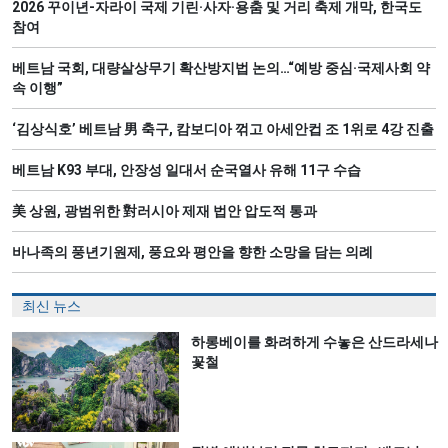
2026 꾸이년-자라이 국제 기린·사자·용춤 및 거리 축제 개막, 한국도
참여
베트남 국회, 대량살상무기 확산방지법 논의…“예방 중심·국제사회 약
속 이행”
‘김상식호’ 베트남 男 축구, 캄보디아 꺾고 아세안컵 조 1위로 4강 진출
베트남 K93 부대, 안장성 일대서 순국열사 유해 11구 수습
美 상원, 광범위한 對러시아 제재 법안 압도적 통과
바나족의 풍년기원제, 풍요와 평안을 향한 소망을 담는 의례
최신 뉴스
하롱베이를 화려하게 수놓은 산드라세나
꽃철