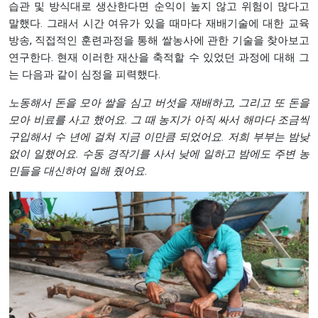
습관 및 방식대로 생산한다면 순익이 높지 않고 위험이 많다고
말했다. 그래서 시간 여유가 있을 때마다 재배기술에 대한 교육
방송, 직접적인 훈련과정을 통해 쌀농사에 관한 기술을 찾아보고
연구한다. 현재 이러한 재산을 축적할 수 있었던 과정에 대해 그
는 다음과 같이 심정을 피력했다.
노동해서
돈을
모아
쌀을
심고
버섯을
재배하고
,
그리고
또
돈을
모아
비료를
사고
했어요
.
그
때
농지가
아직
싸서
해마다
조금씩
구입해서
수
년에
걸쳐
지금
이만큼
되었어요
.
저희
부부는
밤낮
없이
일했어요
.
수동
경작기를
사서
낮에
일하고
밤에도
주변
농
민들을
대신하여
일해
줬어요
.