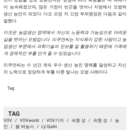
면서 경험을 상호 교환한다는 방침에 따라 회원들은 벼 재배가
더 능숙해졌으며, 많은 가정이 빈곤을 벗어나 지방에서 모범벅
생산 농민이 되었다. 다오 프엉 치 끄엉 부위원장은 다음과 같이
말했다.
이것은
농업생산
영역에서
자신의
노동력과
가능성으로
어려운
삶을
벗어난
모범입니다
.
리쿠언씨는
지식욕이
강한
사람이고
농
업생산
부문에서
과학기술의
진보를
잘
활용하기
때문에
가족에
게
경제적인
부를
안겨
줄
수
있었습니다
.
리쿠언씨는 수 년간 계속 우수 생산 농민 명예를 달성하고 자신
의 노력으로 정당하게 부를 이룬 빛나는 모범 사례이다.
Tag:
TAG
VOV
/
VOVworld
/
VOV기자
/
속짱 성
/
속짱 성
/
농
민
/
봄 벼농사
/
Lý Quờn