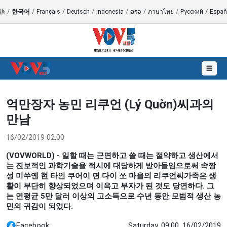
語
/
한국어
/
Français
/
Deutsch
/
Indonesia
/
ລາວ
/
ภาษาไทย
/
Русский
/
Españ
☰
억만장자 농민 리쿠언 (Lý Quờn)씨과의
만남
16/02/2019 02:00
(VOVWORLD) - 일할 때는 근면하고 쓸 때는 절약하고 생산에서
는 진보적인 과학기술을 적시에 대담하게 받아들임으로써 속짱
성 미쑤옌 현 타인 쿠어이 면 다이 쏘 마을의 리쿠언씨가족은 생
활이 부단히 향상되었으며 이윽고 부자가 된 것도 당연하다. 그
는 연평균 5만 달러 이상의 고소득으로 수년 동안 모범적 생산 농
민의 귀감이 되었다.
Facebook
Saturday, 09:00, 16/02/2019