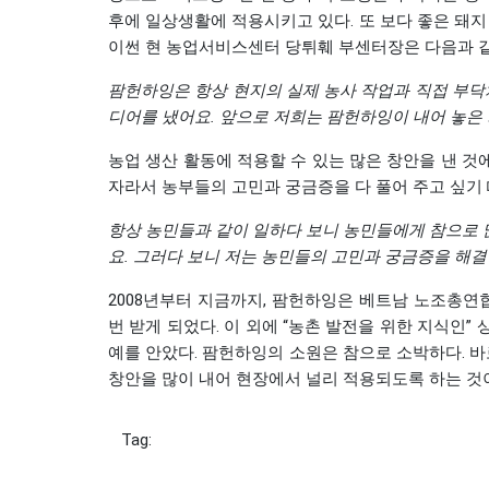
후에 일상생활에 적용시키고 있다. 또 보다 좋은 돼지 
이썬 현 농업서비스센터 당튀훼 부센터장은 다음과 같
팜헌하잉은
항상
현지의
실제
농사
작업과
직접
부닥
디어를
냈어요
.
앞으로
저희는
팜헌하잉이
내어
놓은
농업 생산 활동에 적용할 수 있는 많은 창안을 낸 것
자라서 농부들의 고민과 궁금증을 다 풀어 주고 싶기
항상
농민들과
같이
일하다
보니
농민들에게
참으로
요
.
그러다
보니
저는
농민들의
고민과
궁금증을
해결
2008년부터 지금까지, 팜헌하잉은 베트남 노조총연
번 받게 되었다. 이 외에 “농촌 발전을 위한 지식인” 
예를 안았다. 팜헌하잉의 소원은 참으로 소박하다. 
창안을 많이 내어 현장에서 널리 적용되도록 하는 것
Tag: