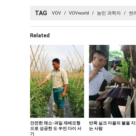
TAG
VOV
/
VOVworld
/
농민 과학자
/
썬
Related
안전한 채소-과일 재배모형
반푹 실크 마을의 불을 지
으로 성공한 도 쑤언 다이 서
는 사람
기