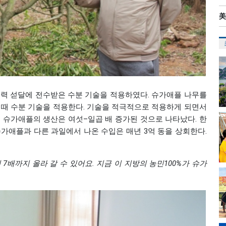
美
 음력 섣달에 전수받은 수분 기술을 적용하였다. 슈가애플 나무를
할 때 수분 기술을 적용한다. 기술을 적극적으로 적용하게 되면서
터 슈가애플의 생산은 여섯–일곱 배 증가된 것으로 나타났다. 한
 슈가애플과 다른 과일에서 나온 수입은 매년 3억 동을 상회한다.
서
7
배까지
올라
갈
수
있어요
.
지금
이
지방의
농민
100%
가
슈가