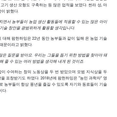
고기 생산 모형도 구축하는 등 많은 업적을 보였다. 썬라 성, 마
이 밝혔다.
치면서
농부들이
농업
생산
활동들에
적용할
수
있는
많은
아이
기술
창안을
광범위하게
활용할
생각입니다
.
에 대해 팜헌하잉은 22년 동안 농부들과 같이 일해 온 농업 기술
 때문이라고 밝혔다.
많은
질문을
받아요
.
우리는
그들을
돕기
위한
방법을
찾아야
돼
해
줄
수
있는
여러
방법을
생각해
내게
된
것이죠
.
합이 수여하는 창의 노동상을 두 번 받았으며 모범 지식상을 두
상을 표창받기도 하였다. 2018년에 팜헌하잉은 “농민 과학자” 영
바로 농부들이 항상 풍년을 즐길 수 있도록 자기와 동료들이 기술
이다.