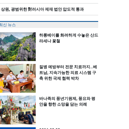
 상원, 광범위한 對러시아 제재 법안 압도적 통과
최신 뉴스
하롱베이를 화려하게 수놓은 산드
라세나 꽃철
질병 예방부터 전문 치료까지…베
트남, 지속가능한 의료 시스템 구
축 위한 국제 협력 박차
바나족의 풍년기원제, 풍요와 평
안을 향한 소망을 담는 의례