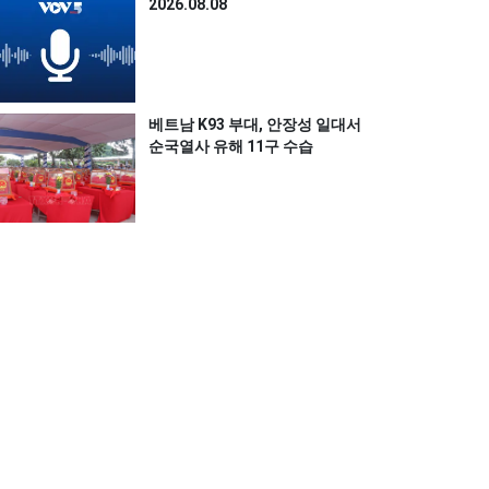
2026.08.08
베트남 K93 부대, 안장성 일대서
순국열사 유해 11구 수습