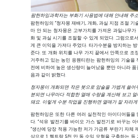
팜헌하잉과학자는 부화기 사용법에 대해 안내해 주소
팜헌하잉의 “청자몽 재배기, 개화, 과실 지점 조절 기
마 안 되는 청자몽은 고부가치를 가져온 과일나무가 
화 및 과실 시기를 조절할 수 있게 되었다. 그럼으
게 큰 이익을 가져다 주었다. 타가수분을 방지하는 
준다. 또 개화 위치를 나무 가지 끝에서 안쪽으로 조
거주하고 있는 농민 응웬티란는 팜헌하잉의 기술을 적
전에 비하여 높은 생산량이 늘어났을 뿐만 아니라 품
음과 같이 밝혔다.
청자몽이
개화되면
작은
붓으로
암술을
가볍게
쓸어
분되면
나무마다
적합한
열매
수량을
계산해
보고
얼
돼요
.
이렇게
수분
작업을
진행하면
열매가
잘
자라게
팜헌하잉은 또한 다른 여러 실천적인 아이디어들을 
다. “석유 발전기를 바이오 가스 발전기로 바꾸는 아이
“생산에 당장 적용 가능한 저가 가금류 부란기 자체 제
상으로 1 헥트랑 5천 만 동 수익 모형을 구축하는 등