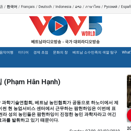
語
/
한국어
/
Français
/
Deutsch
/
Indonesia
/
ລາວ
/
ภาษาไทย
/
Русский
/
Españ
 음악여행
미디어
경제 초점
문화의 창
베트남 소수민족의 색깔 탐구
What
Phạm Hân Hạnh)
베트남 과학기술연합회, 베트남 농민협회가 공동으로 하노이에서 제
 마이썬 현 농업서비스 센터에서 근무하는 팜헌하잉은 이번에 표
역 썬라 성의 농민들은 팜헌하잉이 진정한 농민 과학자라고 여긴
 효과를 발휘하고 있기 때문이다.
2