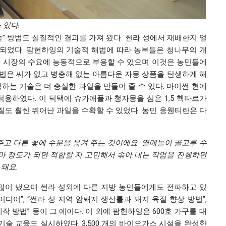
 있다.
술” 방법도 실질적인 결과를 가져 왔다. 썬라 성에서 재배한지 얼
되었다. 팜헌하잉의 기술적 해법에 따라 농부들은 청나무의 개
로서 시장의 수요에 능동적으로 부응할 수 있으며 이것은 농민들에
방법은 씨가 없고 병충해 없는 아름다운 자몽 상품을 탄생하게 해
정하는 기술은 더 충실한 과일을 만들어 줄 수 있다. 마이썬 현에
용하였다. 이 덕택에 슈가애플과 청자몽을 심은 1,5 헥타르가
질도 훨씬 뛰어난 과일을 수확할 수 있었다. 농민 응웬티란은 다
주고
다른
꽃에
수분을
옮겨
주는
것이에요
.
열매들이
골고루
수
마
정도가
되면
적합할
지
고민해서
솎아
내는
작업을
진행하면
돼요
.
많이 냈으며 썬라 성외에 다른 지방 농민들에게도 전파하고 있
디어”, “썬라 성 지역 암퇘지 생산률과 돼지 육질 향상 방법”,
작 방법” 등이 그 예이다. 이 외에 팜헌하잉은 600호 가구를 대
 기술 교육도 실시하였다. 3,500 개의 바이오가스 시설을 완성한