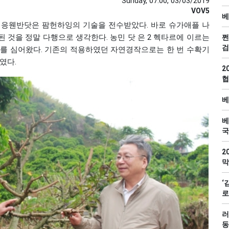
Sunday, 07:00, 03/03/2019
VOV5
베
농부 응웬반닷은 팜헌하잉의 기술을 전수받았다. 바로 슈가애플 나
 것을 정말 다행으로 생각한다. 농민 닷 은 2 헥타르에 이르는
쩐
검
무를 심어왔다. 기존의 적용하였던 자연경작으로는 한 번 수확기
였다.
2
협
베
베
국
2
막
‘
로
러
동