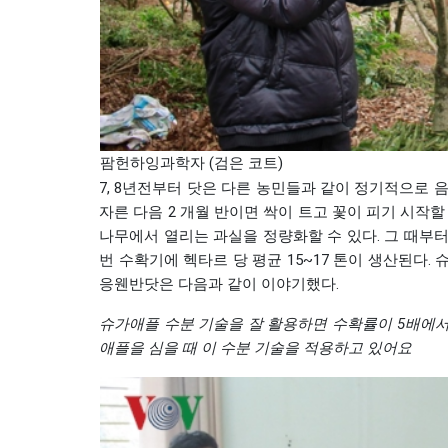
팜헌하잉과학자 (검은 코트)
7, 8년전부터 닷은 다른 농민들과 같이 정기적으로
자른 다음 2 개월 반이면 싹이 트고 꽃이 피기 시작
나무에서 열리는 과실을 정량화할 수 있다. 그 때부
번 수확기에 헥타르 당 평균 15~17 톤이 생산된다.
응웬반닷은 다음과 같이 이야기했다.
슈가애플
수분
기술을
잘
활용하면
수확률이
5
배에
애플을
심을
때
이
수분
기술을
적용하고
있어요