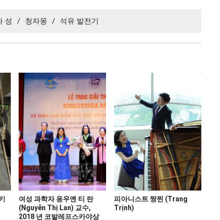
라 성
/
청자몽
/
석유 발전기
키
여성 과학자 응우옌 티 란
피아니스트 짱찐 (Trang
(Nguyễn Thị Lan) 교수,
Trịnh)
2018 년 코발레프스카야상