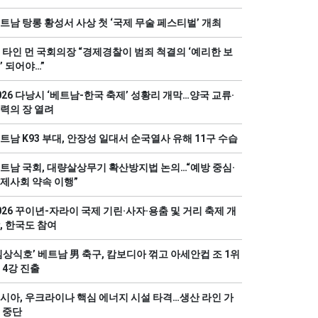
트남 탕롱 황성서 사상 첫 ‘국제 무술 페스티벌’ 개최
 타인 먼 국회의장 “경제경찰이 범죄 척결의 ‘예리한 보
’ 되어야…”
026 다낭시 ‘베트남-한국 축제’ 성황리 개막…양국 교류·
력의 장 열려
트남 K93 부대, 안장성 일대서 순국열사 유해 11구 수습
트남 국회, 대량살상무기 확산방지법 논의…“예방 중심·
제사회 약속 이행”
026 꾸이년-자라이 국제 기린·사자·용춤 및 거리 축제 개
, 한국도 참여
김상식호’ 베트남 男 축구, 캄보디아 꺾고 아세안컵 조 1위
 4강 진출
시아, 우크라이나 핵심 에너지 시설 타격…생산 라인 가
 중단