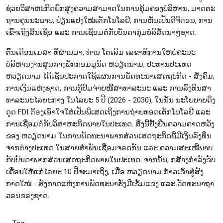
ຊ່ວຍ​ວິ​ສ​າຫະ​ກິດ​ຍົກ​ສູງຄວາມ​ສາ​ມາດ​ໃນ​ການ​ຄຸ້ມຄອງບໍ​ລິ​ຫານ, ມາດ​ຕະ​
ຖານ​ຄຸນ​ນະ​ພາບ, ປ່ຽນ​ແປງ​ໃໝ່​ເຕັກ​ໂນ​ໂລ​ຢີ, ການຫັນ​ເປັນ​ດີ​ຈີ​ຕອນ, ການ
ເຂົ້າ​ເຖິງ​ສິນ​ເຊື່ອ ແລະ ​ການ​ເຊື່ອມ​ຕໍ່​ກັບ​ບັນ​ດາ​ກຸ່ມ​ບໍ​ລິ​ສັດ​ນາ​ໆຊາດ.
​ຕົ້ນ​ເດືອນ​ເມ​ສາ ທີ່​ຜ່ານ​ມາ, ທ່ານ​ ໂຕ​ເລິມ ເລ​ຂາ​ທິ​ການ​ໃຫຍ່ຄະນະ
ບໍລິຫານງານສູນກາງພັກກອມມູນິດ ຫວຽດນາມ, ປະ​ທານ​ປະ​ເທດ
ຫວຽດນາມ ໄດ້ເຊັນ​ປະ​ກາດ​ໃຊ້​ແຜນ​ການ​ພັດ​ທະ​ນາ​ເສດ​ຖະ​ກິດ - ສັງ​ຄົມ,
ການ​ເງິນ​ແຫ່ງ​ຊາດ, ການກູ້​ຢຶມ​ຈ່າຍໜີ້​ສາ​ທາ​ລະ​ນະ ແລະ ການ​ລົງ​ທຶນ​ສາ​
ທາ​ລະ​ນະ​ໄລຍະ​ກາງ​ ໃນໄລ​ຍະ 5 ປີ (2026 - 2030), ໃນ​ນັ້ນ ນະ​ໂຍ​ບາຍ​ດຶງ​
ດູດ FDI ຕ້ອງ​ເອົາ​ໃຈ​ໃສ່​ເປັນ​ພິ​ເສດເຖິງ​ການ​ຖ່າຍ​ທອດ​ເຕັກ​ໂນ​ໂລ​ຢີ ແລະ
ການ​ເຊື່ອມ​ຕໍ່ກັບ​ວິ​ສາ​ຫະ​ກິດ​ພາຍ​ໃນ​ປະ​ເທດ. ສິ່ງ​ນີ້​ຢັ້ງ​ຢືນ​ຄວາ​ມ​ຄາດ​ຫວັງ​
ຂອງ ຫວຽດ​ນາມ ໃນ​ການ​ພັດ​ທະ​ນາພາກ​ສ່ວນ​ເສດ​ຖະ​ກິດທີ່​ມີ​ເງິນ​ລົງ​ທຶນ​
ຈາກ​ຕ່າງ​ປະ​ເທດ ໃນສາຍ​ສຳພັນເຊື່ອມ​ຈອດ​ກັນ ແລະ ຄວາມ​ສະ​ເໝີ​ພາບ​
ກັບ​ບັນ​ດາພາກ​ສ່ວນ​ເສດ​ຖະ​ກິດ​ພາຍ​ໃນ​ປະ​ເທດ. ຈາກ​ນັ້ນ, ກສ້າງ​ກຳ​ລັງ​ຂັບ​
ເຄື່ອນ​ໃຫ້​ແກ່​ໄລ​ຍະ 10 ປີ​ຈະ​ມາ​ເຖິງ, ເມື່ອ ຫວຽດ​ນາມ ກ້າວ​ເຂົ້າ​ສູ່​ສັງ​
ກາດ​ໃໝ່ - ສັງ​ກາດ​ແຫ່​ງ​ການ​ພັດ​ທະ​ນາ​ຮັ່ງ​ມີ​ເຂັ້ມ​ແຂງ ແລະ ວັດ​ທະ​ນາ​ຖາ​
ວອນ​ຂອງ​ຊາດ.