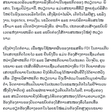
ສະ​ພາບແວດລ້ອມ​ແຫ່ງ​ການ​ລົງ​ທຶນ​ດຳ​ເນີນ​ທຸ​ລະ​ກິດ​ຂອງ ຫວຽດ​ນາມ. ພິ​
ເສດ, ໃນ​ຊຸມ​ປີ​ມໍ່ໆ​ມາ​ນີ້, ຫວຽດ​ນາມ ແມ່ນ​ສະ​ຖານ​ທີ່ທີ່​ມີ ຫຼາຍ​ກຸ່ມ​ບໍ​ລິ​ສັດ​​
ໃຫຍ່ໃນ​ຂົງ​ເຂດ​ເອ​ເລັກ​ໂຕ​ນິກ, ເຄິ່ງ​ຊັກ​ນຳ​ໄຟ​ຟ້າ, ເຕັກ​ໂນ​ໂລ​ຢີ​ສູງ, ພະ​ລັງ​
ງານ, logistics, ການ​ເງິນ, ນະ​ວັດ​ຕະ​ກຳ ແລະ ການ​ບໍ​ລິ​ການ​ທັນ​ສະ​ໄໝ​
ເຂົ້າ​ມາ ແລະ ເປີດກວ້າງ​ການ​ລົງ​ທຶນ​. ຜ່ານ​ນັ້ນ, ປະ​ກອບ​ສ່ວນ​ສ້າງ​ລະ​ບົບ​ນິ​
ເວດ​ແຫ່ງ​ການ​ຜະ​ລິດ ແລະ ລະ​ບົບຕ່ອງ​ໂສ້​ການ​ສະ​ໜອງ​ໃໝ່​ຢູ່ ຫວຽດ​
ນາມ.
ເຖິງ​ຢ່າງ​ໃດ​ກໍ​ຕາມ, ເພື່ອ​ໝູນ​ໃຊ້​ໝາກ​ຜົນ​ຂອງກະ​ແສ​ທຶນ FDI ໃນ​ການ​ເຕີ​ບ​
ໂຕ​ເສດ​ຖະ​ກິດໂດຍ​ໄວ ແລະ ຍືນ​ຍົງນັ້ນ ແມ່ນ ຕ້ອງ​ສ້າງ​ການ​ເຊື່ອມ​ຕໍ່​ລະ​
ຫວ່າງວິ​ສາ​ຫະ​ກິດ FDI ແລະ ວິ​ສາ​ຫະ​​ກິດ​ພາຍ​ໃນ​ປະ​ເທດ. ປັດ​ຈຸ​ບັນ, ຄຸນ​
ນະ​ພາບ ແລະ ປະ​ສິດ​ທິ​ຜົນ​​ການ​ເຊື່ອມ​ຕໍ່ລະ​ຫວ່າງທຶນ FDI ກັບພາກ​ສ່ວນ​
ເສດ​ຖະ​ກິດ​ພາຍ​ໃນ​ປະ​ເທດ ຍັງ​ບໍ່ທັນ​ບັນ​ລຸ​ໄດ້​ໝາກ​ຜົນ​ຄື​ດັ່ງ​ໄດ້​ຄາດ​ຫວັງ
ເທື່ອ. ມີຫຼາຍ​ວິ​ສາ​ຫະ​ກິດ ຫວຽດນາມ ຍັງ​ເຂົ້າ​​ຮ່ວມ​ໃນລະ​ດັບ​ມູນ​ຄ່າເພີ່ມ​
ຕ່ຳ, ອັດ​ຕາການ​ຫັນ​ເປັນ​ພາຍ​ໃນປະເທດ​ໃນ​ຂະ​ແໜງ​ເຕັກ​ໂນ​ໂລ​ຢີຈຳນວນ
ໜຶ່ງ​ຍັງ​​ຈຳ​ກັດຢູ່; ລະ​ດັບ​ແຜ່​ກະ​ຈາຍ​ກ່ຽວ​ກັບ​ເຕັກ​ໂນ​ໂລ​ຢີ, ການ​ຄຸ້ມ​ຄອງ
ແລະ ສະ​ມັດ​ຕະ​ພາບ​ຍັງ​ບໍ່​ທັນ​ສູງ,​ບໍ່​ທັນ​ຕອງ​ສະ​ໜອງ​ໄດ້ຕາມ​ຄວາມ​ຮຽກ​
ຮ້ອງ​ຕ້ອງ​ການ​ຂອງ​ບັນ​ດາ​ລະ​ບົບຕ່ອງ​ໂສ້​ການ​ສະ​ໜອງ​ທົ່ວ​ໂລກ​ເທື່ອ.
ຄວາມ​ຮຽກ​ຮ້ອງ​ທີ່​ວາງ​ອອກ​ໃນ​ໄລ​ຍະ​ໃໝ່​ແມ່ນ​ຕ້ອງ​ຍົກ​ສູງ​ຄຸນ​ນະ​ພາບ​​