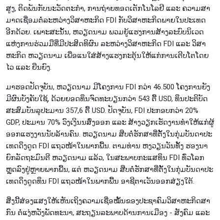
ສູງ, ຕິດ​ພັນ​ກັບ​ນະ​ວັດ​ຕະ​ກຳ, ການຖ່າຍ​ທອດ​ເຕັກ​ໂນ​ໂລ​ຢີ ແລະ ຄວາມ​ສາ​
ມາດ​ເຊື່ອມ​ຕໍ່​ລະ​ຫວ່າງວິ​ສາ​ຫະ​ກິດ FDI ກັບ​ວິ​ສາ​ຫະ​ກິດພາຍ​ໃນ​ປະ​ເທດ​
ອີກ​ດ້ວຍ. ເພາະ​ສະ​ນັ້ນ, ຫວຽດ​ນາມ ພວມ​ຍູ້​ແຮງ​ການ​ສ້າງ​ລະ​ບົບ​ນິ​ເວດ​
ແຫ່ງ​ການ​ຮ່ວມ​ມື​ທີ່​ມີ​ປະ​ສິດ​ທິ​ຜົນ ລະ​ຫວ່າງວິ​ສາ​ຫະ​ກິດ FDI ແລະ​ ວິ​ສາ​
ຫະ​ກິດ ຫວຽດ​ນາມ ເພື່ອ​ແນ​ໃສ່​ສ້າງ​ແຮງ​ກະ​ຕຸ້ນ​ໃຫ້​ແກ່ການ​ເຕີບ​ໂຕ​ໂດຍ​
ໄວ ແລະ ຍືນ​ຍົງ.
ມາ​ຮອດ​ປັດ​ຈຸ​ບັນ, ຫວຽດ​ນາມ ມີ​ໂຄງ​ການ FDI ກວ່າ 46.500 ​ໂຄງ​ການ​ຍັງ​
ມີ​​ຜົນບັງຄັບໃຊ້, ດ້ວຍຍອດ​ທຶນ​ຈົດ​ທະ​ບຽນ​ກວ່າ 543 ຕື້ USD, ທຶນ​ປະ​ຕິ​ບັດ​
ສະ​ສົມ​ບັນ​ລຸ​ປະ​ມານ 357,6 ຕື້ USD. ປັດ​ຈຸ​ບັນ, FDI ປະ​ກອບ​ກວ່າ 20%
GDP, ປະ​ມານ 70% ວົງ​ເງິນນ​ສົ່ງ​ອອກ ແລະ ສ້າງວຽກ​ເຮັດ​ງານ​ທຳ​ໃຫ້​ແກ່ຜູ້​
ອອກ​ແຮງ​ງານ​ນັບ​ລ້ານ​ຄົນ. ຫວຽດ​ນາມ ສືບ​ຕໍ່​ຮັກ​ສາ​ທີ່​ຕັ້ງ​ໃນ​ກຸ່ມ​ບັນ​ດາ​ປະ​
ເທດ​ດຶງ​ດູດ FDI ແຖວ​ໜ້າ​ໃນ​ພາກ​ພື້ນ. ຕາມ​ທ່ານ ​ຫງວຽນ​ວັນ​ທັ້ງ ຮອງ​ນາ​
ຍົກ​ລັດ​ຖະ​ມົນ​ຕີ ຫວຽດ​ນາມ ແລ້ວ, ໃນ​ສະ​ພາບ​ກະ​ແສ​ທຶນ FDI ທົ່ວ​ໂລກ
ຫຼຸດ​ລົງ​ຢູ່ຫຼາຍ​ພາກ​ພື້ນ, ແຕ່ ຫວຽດ​ນາມ ສືບ​ຕໍ່​ຮັກ​ສາ​ທີ່​ຕັ້ງໃນ​ກຸ່ມ​ບັນ​ດາ​ປະ​
ເທດ​ດຶງ​ດູດ​ທຶນ FDI ແຖວ​ໜ້າໃນ​ພາກ​ພື້ນ ອາ​ຊີ​ຕາ​ເວັນ​ອອກ​ສ່ຽງ​ໃຕ້.
ສິ່ງ​ນີ້​ສ່ອງ​ແສງ​ໃຫ້ເຫັນເຖິງຄວາມ​​ເຊື່ອໝັ້ນຂອງ​ປະ​ຊາ​ຄົມ​ວິ​ສາ​ຫະ​ກິດ​ສາ​
ກົນ ຕໍ່​ແງ່​ຫວັງ​ພັດ​ທະ​ນາ, ​ສະ​ຖຽນ​ລະ​ພາບ​ດ້ານ​ການ​ເມືອງ - ສັງ​ຄົມ ແລະ