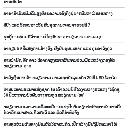
ການ​ເຕີບ​ໂຕ
ລາ​ຄາ​ນ້ຳ​ມັນ​ເພີ່ມ​ຂຶ້ນ​ສູງ​ຍ້ອນ​ຄວາມ​ເຄັ່ງ​ຕຶງ​ຢູ່​ພາກ​ພື້ນ​ຕາ​ເວັນ​ອອກ​ກາງ
ລີ​ບັງ ແລະ ອິດ​ສະ​ລາ​ແອັນ ສິ້ນ​ສຸດ​ການ​ເຈ​ລະ​ຈາ​ຮອບ​ທີ 7
ຊຸກ​ຍູ້​ການ​ຮ່ວມ​ມື​ດ້ານ​ການ​ປ້ອງ​ກັນ​ຊາດ ຫວຽດ​ນາມ-ມາ​ເລ​ເຊຍ
ອາຊຽ​ນ 59 ປີ​ແຫ່ງ​ການ​ສ້າງ​ຕັ້ງ: ຢັ້ງ​ຢືນ​ຄຸນ​ນະ​ທາດ ແລະ ຄຸນ​ຄ່າ​ດຶງ​ດູດ
ການ​ນຳ​ພັກ, ລັດ ລາວ ຕີ​ລາ​ຄາ​ສູງ​ໝາກ​ຜົນ​ການ​ຮ່ວມ​ມື​ລະ​ຫວ່າງກອງ​ທັບ
ຫວຽດ​ນາມ-ລາວ
ນຳ​ວົງ​ເງິນ​ການ​ຄ້າ ຫວຽດ​ນາມ ມາ​ເລ​ເຊຍ​ບັນ​ລຸ​ລະ​ດັບ 20 ຕື້ USD ໂດຍ​ໄວ
ທ່ານ​ປະ​ທານ​ສະ​ພາ​ແຫ່ງ​ຊາດ ໄທ ເຂົ້າ​ຮ່ວມ​ພິ​ທີ​ໄຂ​ງານ​ວາງ​ສະ​ແດງ “ເຊີດ​ຊູ
50 ປີ​ແຫ່ງ​ການ​ພົວ​ພັນ​ທາງ​ການ​ທູດ ຫວຽດ​ນາມ-ໄທ”
ຫວຽດ​ນາມ ແລະ ລາວ​ເພີ່ມ​ທະ​ວີ​ການ​ແບ່​ງ​ປັນ​ບົດ​ຮຽນ​ປະ​ສົບ​ການ​ໃນ​ການ​ຄົ້ນ​
ຄ້​ວາ​ວິ​ທະ​ຍາ​ສາດ, ທິດ​ສະ​ດີ ແລະ ພຶດ​ຕິ​ກຳຕົວ​ຈິງ
ການ​ທູດ​ຮ່ວມ​ເດີນ​ທາງ​ພ້ອມກັບ​ວິ​ສາ​ຫະ​ກ​ິດ, ເປີດກວ້າງ​ພື້ນ​ຖີ່​ພັດ​ທະ​ນາ​ໃຫ້​