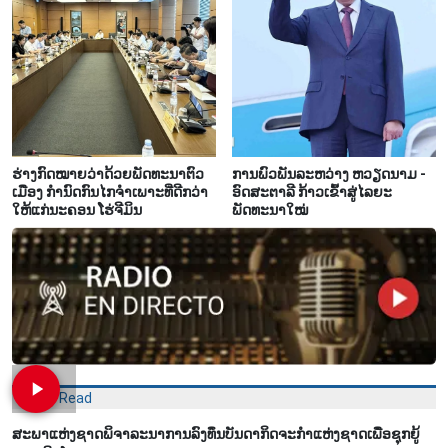
ຮ່າງກົດໝາຍວ່າດ້ວຍພັດທະນາຕົວ
ການພົວພັນລະຫວ່າງ ຫວຽດນາມ -
ເມືອງ ກຳນົດກົນໄກຈຳເພາະທີ່ດີກວ່າ
ອົດສະຕາລີ ກ້າວເຂົ້າສູ່ໄລຍະ
ໃຫ້ແກ່ນະຄອນ ໂຮ່ຈີມິນ
ພັດທະນາໃໝ່
Most Read
ສະ​ພາ​ແຫ່ງ​ຊາດ​ພິ​ຈາ​ລະ​ນາ​​ການລົງ​ທຶນ​ບັນ​ດາ​ກິດ​ຈະ​ກຳ​ແຫ່ງ​ຊາດ​ເພື່ອ​ຊຸກ​ຍູ້​