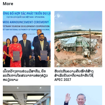
More
ເປີດກວ້າງການຮ່ວມມືສາກົນ, ຍົກ
ຮັບປະກັນຄວາມຄືບໜ້າກໍ່ສ້າງ
ລະດັບການໂຄສະນາການທ່ອງທ່ຽວ
ສຳເລັດບັນດາກິດຈະກຳຮັບໃຊ້
ຫວຽດນາມ
APEC 2027