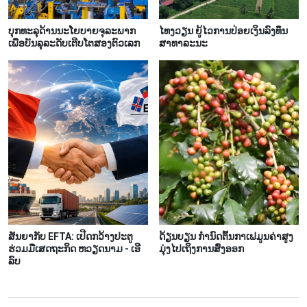
ບຸກ​ທະ​ລຸດ້ານນະ​ໂຍ​ບາຍ​ຈຸ​ລະ​ພາກ​
ໄທ​ງວຽນ ​ຍູ້​ໄວການ​ປ່ອຍ​ເງິນ​ລົງ​ທຶນ​​
ເພື່ອ​ບັນ​ລຸ​ລະ​ດັບ​ເຕີບ​ໂຕ​​ສອງ​ຕົວ​ເລກ
ສາ​ທາ​ລະ​ນະ
ສັນ​ຍາ​ກັບ EFTA: ເປີດ​ກວ້າງ​ປະ​ຕູ​
ດ້ຽນ​ບຽນ ​ກຳ​ນົດ​ຕົ້ນ​ກາ​ເຟ​ມູນ​ຄ່າ​ສູງ​
ຮ່ວມ​ມື​ເສດ​ຖະ​ກິດ ຫວຽດ​ນາມ - ເອີ​
ມຸ່ງ​ໄປ​ເຖິງ​ການ​ສົ່ງ​ອອກ
ລົບ