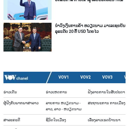
ນຳ​ວົງ​ເງິນ​ການ​ຄ້າ ຫວຽດ​ນາມ ມາ​ເລ​ເຊຍ​ບັນ​
ລຸ​ລະ​ດັບ 20 ຕື້ USD ໂດຍ​ໄວ
VOV1
VOV2
VOV3
V
ຂ່າວເດັ່ນ
ຂ່າວເຫດການ
ຟັງລາຍການໃນສັບປະດາ
ຜູ້​ຟັງ​ກັບ​ພາກ​ພາ​ສາ​ລາວ
ລາຍ​ການ ຫວຽດນາມ -
ສະຖານະການ ການເມືອງ
ລາວ, ລາວ - ຫວຽດນາມ
ສາລະຄະດີ
ຊີ​ວິດ​ໃນ​ເມືອງ
ເລື່ອງ​ລາວ​ເ​ຂດ​ບ້ານ​ນາ