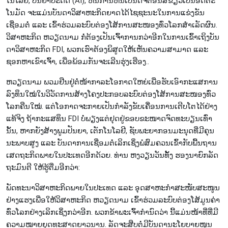
ໂນ​ໂລ​ຢີ, ປັນ​ຍາ​ປະ​ດິດ (AI), ຫັນ​ການຫັນ​ເປັນ​ດີ​ຈີ​ຕອນ​ສີ​ຂຽວເປັນ​ອັດ​ຕະ​
ໂນ​ມັດ ຈະ​ແມ່ນ​ບັນ​ດາ​ວິ​ສາ​ຫະ​ກິດ​ຍາດ​ໄດ້​ໄຊ​ຊະ​ນະ​ໃນ​ການ​ແຂ່ງ​ຂັນ​​
ເຊື່ອມ​ຕໍ່ ແລະ ເຂົ້າ​ຮ່ວມ​ລະ​ບົບ​ຕ່ອງ​ໂສ້​ການສ​ະ​ໜອງ​ທົ່ວ​ໂລກ​ສຳ​ເລັດ​ຜົນ.
ວິ​ສາ​ຫະ​ກິດ ຫວຽດ​ນາມ ກໍ່​ຕ້ອງ​ເປັນ​ເຈົ້າ​ການກວ່າ​ອີກ​ໃນ​ການ​ເຂົ້າ​ເຖິງ​ບັນ​
ດາ​ວິ​ສາ​ຫະ​ກິດ FDI, ພວກ​ເຮົາ​ຕ້ອງ​ພິ​ສູດໃຫ້ເຫັນຄວາມ​ສາ​ມາດ ແລະ
ຊອກ​ຫາ​ເຂົາ​ເຈົ້າ, ເພື່ອ​ພ້ອມ​ກັນ​ຈະເລີນຮຸ່ງເຮືອງ..
ຫວຽດ​ນາມ ພວມ​ຢືນ​ຢູ່​ຕໍ່​ໜ້າ​ກາ​ລະ​ໂອ​ກາດ​ໃຫຍ່​ເພື່ອ​ຮັບ​ເອົາ​ກະ​ແສການ​
ລົງ​ທຶນ​ໃໝ່​ໃນວິ​ວັດ​ການ​ສ້າງ​ໂຄງ​ປະ​ກອບ​ລະ​ບົບຕ່ອງ​ໂສ້​ການ​ສະ​ໜອງ​ທົ່ວ​
ໂລກ​ຄືນ​ໃໝ່. ແຕ່​ໂອ​ກາດ​ຈະ​​ກາຍ​ເປັນ​ກຳ​ລັງຂັບ​ເຄື່ອນການເຕີບ​ໂຕ​ໄດ້ຢ່າງ​
ແທ້​ຈິງ ຖ້າກະ​ແສ​ທຶນ FDI ບໍ່​ພຽງ​ແຕ່ຢຸດຢູ່​ຂອບ​ຂະ​ໜາດ​ຈົດ​ທະ​ບຽນ​ເທົ່າ​
ນັ້ນ, ຫາກ​ຍັງ​ສ້າງ​​ພູມ​ປັນ​ຍາ, ເຕັກ​ໂນ​ໂລ​ຢີ, ຊັບ​ພະ​ຍາ​ກອນ​ມະ​ນຸດ​ທີ່​ມີ​ຄຸນ​
ນະ​ພາບ​ສູງ ແລະ ບັນ​ດາ​ການ​ເຊື່ອມ​ຕໍ່​ເລິກ​ເຊິ່ງ​ພໍ​ສົມ​ຄວນ​ເຂົ້າກັບ​ພື້ນ​ຖານ​
ເສດ​ຖະ​ກິດ​ພາຍ​ໃນ​ປະ​ເທດ​ອີກ​ດ້ວຍ. ທ່ານ ຫງວຽນ​ວັນ​ທັ້ງ ​ຮອງ​ນາ​ຍົກ​ລັດ​
ຖະ​ມົນ​ຕີ ໃຫ້​ຮູ້​ຕື່ມ​ອີກວ່າ:
​ພັດ​ທະ​ນາ​ວິ​ສາ​ຫະ​ກິດ​ພາຍ​ໃນ​ປະ​ເທດ ແລະ ອຸດ​ສາ​ຫະ​ກຳສະໜັບສະ​ໜູນ​​
ຢ່າງ​ແຮງເພື່ອ​ໃຫ້​ວິ​ສາ​ຫະ​ກິດ ຫວຽດ​ນາມ ເຂົ້າ​ຮ່ວມ​ລະ​ບົບ​ຕ່ອງ​ໂສ້ມູນ​ຄ່າ​
ທົ່ວ​ໂລກ​ຢ່າງ​ເລິກ​ເຊິ່ງກວ່າ​ອີກ. ພວກ​ຂ້າ​ພະ​ເຈົ້າ​ກຳ​ນົດ​ວ່າ​ ນີ້​ແມ່ນ​ໜ້າ​ທີ່​ທີ່​ມີ​
ຄວາມ​ໝາຍ​ຍຸດ​ທະ​ສາດ​ຍາວ​ນານ. ລັດ​ຈະ​ສືບ​ຕໍ່​ມີ​ບັນ​ດາ​ນະ​ໂຍ​ບາຍ​ໜູນ​