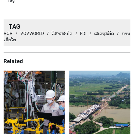
Tag:
TAG
VOV
/
VOVWORLD
/
ວິ​ສາ​ຫະ​ກິດ
/
FDI
/
ເສດ​ຖະ​ກິດ
/
ການ​
ເຕີບ​ໂຕ
Related