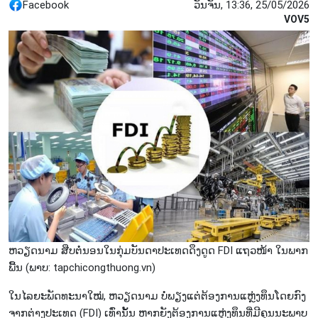
Facebook
ວັນຈັນ, 13:36, 25/05/2026
VOV5
ຫວຽດ​ນາມ ສືບ​ຕໍ່​ນອນ​ໃນ​ກຸ່ມ​ບັນ​ດາ​ປະ​ເທດ​ດຶງ​ດູດ FDI ແຖວ​ໜ້າ ໃນ​ພາກ​
ພື້ນ (ພາບ: tapchicongthuong.vn)
ໃນ​ໄລ​ຍະ​ພັດ​ທະ​ນາ​ໃໝ່, ຫວຽດ​ນາມ ບໍ່​ພຽງ​ແຕ່​ຕ້ອງ​ການ​ແຫຼ່ງ​ທຶນ​ໂດຍ​ກົງ​
ຈາກ​ຕ່າງ​ປະ​ເທດ (FDI) ເທົ່າ​ນັ້ນ ຫາກ​ຍັງ​ຕ້ອງ​ການ​ແຫຼ່ງ​ທຶນ​ທີ່​ມີ​ຄຸນ​ນະ​ພາບ​