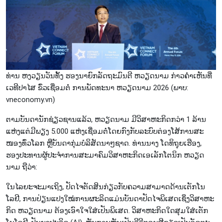
​ທ່ານ ​ຫງວຽນ​ວັນ​ທັ້ງ ຮອງ​ນາ​ຍົກ​ລັດ​ຖະ​ມົນ​ຕີ ຫວຽດ​ນາມ ກ່າວ​ຄຳ​ເຫັນ​ທີ່​
ເວ​ທີ​ປາ​ໄສ ຂົ່ວ​ເຊື່ອມ​ຕໍ່ ການພັດ​ທະ​ນາ ຫວຽດ​ນາມ 2026 (ພາບ:
vneconomy.vn)
ຕາມ​ບັນ​ດາ​ນັກ​ຊ່ຽວ​ຊານ​ແລ້ວ, ຫວຽດ​ນາມ​ ມີ​ວິ​ສາ​ຫະ​ກິດກວ່າ 1 ລ້ານ​
ແຫ່ງ​ແຕ່ມີ​ພຽງ​ 5.000 ແຫ່ງ​ເຊື່ອມ​ຕໍ່​ໂດຍ​ກົງ​ກັບ​ລະ​ບົບຕ່ອງ​ໂສ້​ການ​ສະ​
ໜອງ​ທົ່ວ​ໂລກ ຫຼື​ບັນ​ດາ​ກຸ່ມ​ບໍ​ລິ​ສັດ​ນາ​ໆຊາດ. ທ່ານ​ນາງ ໂດ​ທິ​ຖຸຍ​ເຮືອງ,
ຮອງ​ປະ​ທານ​ຜູ້​ປະ​ຈຳ​ການ​ສະ​ມາ​ຄົມ​ວິ​ສາ​ຫະ​ກິດ​ເອ​ເລັກ​ໂຕ​ນິກ ຫວຽດ​
ນາມ ຖື​ວ່າ:
ໃນ​ໄລ​ຍະ​ຈະ​ມາ​ເຖິງ, ປັດ​ໄຈ​ຕັດ​ສິນ​ກ່ຽວ​ກັບ​ຄວາມ​ສາ​ມາດ​ດ້ານເຕັກ​ໂນ​
ໂລຢີ, ​ການປ່ຽນ​ແປງ​ໃໝ່​ການ​ຜະ​ລິດ​ແມ່ນ​ບັນ​ດາ​ປ​ັດ​ໄຈ​ພິ​ເສດ​ເຊິ່ງວິ​ສາ​ຫະ​
ກິດ ຫວຽດ​ນາມ ຕ້ອງ​​ເອົາ​ໃຈ​ໃສ່​ເປັນ​ພິ​ເສດ. ວິ​ສາ​ຫະ​ກິດ​ໃດ​ສຸມ​ໃສ່​ເຕັກ​