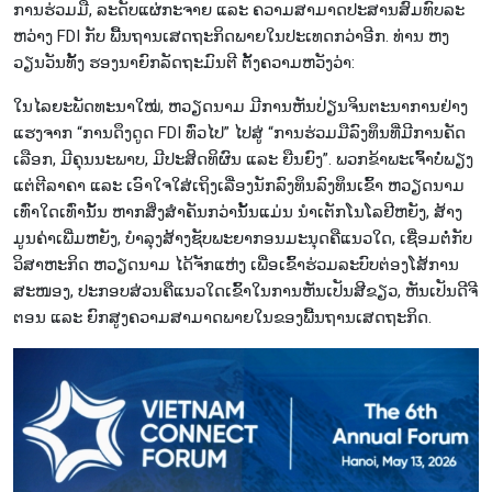
ການ​ຮ່ວມ​ມື, ລະ​ດັບ​ແຜ່​ກະ​ຈາຍ​ ແລະ ຄວາມ​ສາ​ມາດ​ປະ​ສານ​ສົມ​ທົບ​ລະ​
ຫວ່າງ​ FDI ກັບ ພື້ນ​ຖານ​ເສ​ດ​ຖະ​ກິດ​ພາຍ​ໃນ​ປະ​ເທດກວ່າ​ອີກ. ທ່ານ ຫງ
ວຽນ​ວັນ​ທັ້ງ ​ຮອງ​ນາ​ຍົກ​ລັດ​ຖະ​ມົນ​ຕີ ຕັ້ງ​ຄວາມ​ຫວັງ​ວ່າ:
ໃນ​ໄລ​ຍະ​ພັດ​ທະ​ນ​າ​ໃໝ່, ຫວຽດ​ນາມ ມີ​ການ​ຫັນ​ປ່ຽນ​ຈິນ​ຕະ​ນາ​ການ​ຢ່າງ​
ແຮງ​ຈາກ “ການດຶງ​ດູດ FDI ທົ່ວ​ໄປ” ໄປ​ສູ່ “ການ​ຮ່ວມ​ມື​ລົງ​ທຶນ​ທີ່​ມີ​ການ​ຄັດ​
ເລືອກ, ມີຄຸນ​ນະ​ພາບ, ມີ​ປະ​ສິດ​ທິ​ຜົນ ແລະ ຍືນ​ຍົງ”. ພວກ​ຂ້າ​ພະ​ເຈົ້າ​ບໍ່​ພຽງ​
ແຕ່​ຕີ​ລາ​ຄາ ແລະ ເອົາ​ໃຈ​ໃສ່​ເຖິງ​ເລື່ອງນັກ​ລົງ​ທຶນ​ລົງທຶນ​​​ເຂົ້າ ຫວຽດ​ນາມ
ເທົ່າ​ໃດເທົ່າ​ນັ້ນ ​ຫາກ​​ສິ່ງສຳ​ຄັນ​ກວ່າ​ນັ້ນ​ແມ່ນ ນຳ​ເຕັກ​ໂນ​ໂລ​ຢີ​ຫຍັງ, ສ້າງ​
ມູນ​ຄ່າ​ເພີ່ມ​ຫຍັງ, ບຳ​ລຸງ​ສ້າງຊັບ​ພະ​ຍາ​ກອນ​ມະ​ນຸດຄື​ແນວ​ໃດ, ເຊື່ອມ​ຕໍ່​ກັບ​
ວິ​ສາ​ຫະ​ກິດ ຫວຽດ​ນາມ ໄດ້ຈັກ​ແຫ່ງ ເພື່ອ​ເຂົ້າ​ຮ່ວມ​ລະ​ບົບ​​ຕ່ອງ​ໂສ້​ການ
ສະ​ໜອງ, ປະ​ກອບ​ສ່ວນ​​ຄືແນວ​ໃດ​ເຂົ້າໃນ​ການ​ຫັນ​ເປັນ​ສີ​ຂຽວ, ຫັນ​ເປັນ​ດີ​ຈີ​
ຕອນ ແລະ ຍົກ​ສູງ​ຄວາມ​ສາ​ມາດ​ພາຍ​ໃນ​ຂອງ​ພື້ນ​ຖານ​ເສດ​ຖະ​ກິດ.