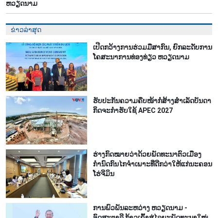
ຫວຽດ​ນາມ
ຂ່າວລ່າສຸດ
ເປີດກວ້າງການຮ່ວມມືສາກົນ, ຍົກລະດັບການ
ໂຄສະນາການທ່ອງທ່ຽວ ຫວຽດນາມ
ຮັບປະກັນຄວາມຄືບໜ້າກໍ່ສ້າງສຳເລັດບັນດາ
ກິດຈະກຳຮັບໃຊ້ APEC 2027
ຮ່າງກົດໝາຍວ່າດ້ວຍພັດທະນາຕົວເມືອງ
ກຳນົດກົນໄກຈຳເພາະທີ່ດີກວ່າໃຫ້ແກ່ນະຄອນ
ໂຮ່ຈີມິນ
ການພົວພັນລະຫວ່າງ ຫວຽດນາມ -
ອົດສະຕາລີ ກ້າວເຂົ້າສູ່ໄລຍະພັດທະນາໃໝ່