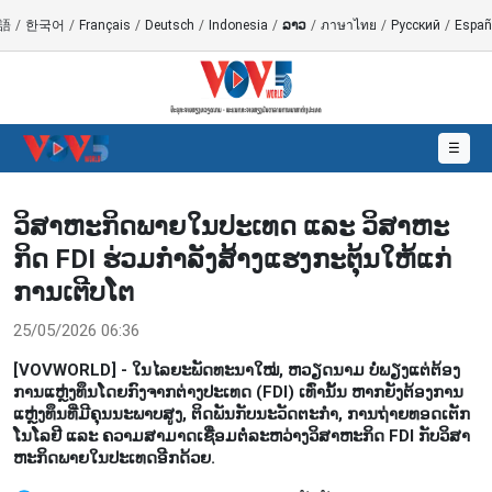
語
/
한국어
/
Français
/
Deutsch
/
Indonesia
/
ລາວ
/
ภาษาไทย
/
Русский
/
Españ
☰
ວິ​ສາ​ຫະ​ກິດພາຍ​ໃນ​ປະ​ເທດ ແລະ ວິ​ສາ​ຫະ​
ກິດ FDI ຮ່ວມ​ກຳ​ລັງ​ສ້າງ​ແຮງ​ກະຕຸ້ນໃຫ້​ແກ່​
ການ​ເຕີບ​ໂຕ
25/05/2026 06:36
[VOVWORLD] - ໃນ​ໄລ​ຍະ​ພັດ​ທະ​ນາ​ໃໝ່, ຫວຽດ​ນາມ ບໍ່​ພຽງ​ແຕ່​ຕ້ອງ​
ການ​ແຫຼ່ງ​ທຶນ​ໂດຍ​ກົງ​ຈາກ​ຕ່າງ​ປະ​ເທດ (FDI) ເທົ່າ​ນັ້ນ ຫາກ​ຍັງ​ຕ້ອງ​ການ​
ແຫຼ່ງ​ທຶນ​ທີ່​ມີ​ຄຸນ​ນະ​ພາບ​ສູງ, ຕິດ​ພັນ​ກັບ​ນະ​ວັດ​ຕະ​ກຳ, ການຖ່າຍ​ທອດ​ເຕັກ​
ໂນ​ໂລ​ຢີ ແລະ ຄວາມ​ສາ​ມາດ​ເຊື່ອມ​ຕໍ່​ລະ​ຫວ່າງວິ​ສາ​ຫະ​ກິດ FDI ກັບ​ວິ​ສາ​
ຫະ​ກິດພາຍ​ໃນ​ປະ​ເທດ​ອີກ​ດ້ວຍ.