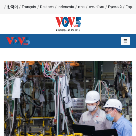
語
/
한국어
/
Français
/
Deutsch
/
Indonesia
/
ລາວ
/
ภาษาไทย
/
Русский
/
Españ
☰