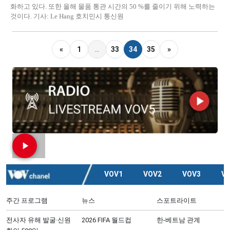
화하고 있다. 또한 올해 물품 통관 시간의 50 %를 줄이기 위해 노력하는
것이다. 기사: Le Hang 호치민시 통신원
«
1
…
33
34
35
»
VOV1
VOV2
VOV3
V
주간 프로그램
뉴스
스포트라이트
전사자 유해 발굴·신원
2026 FIFA 월드컵
한-베트남 관계