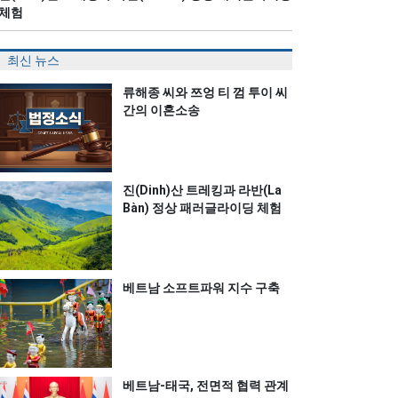
체험
최신 뉴스
류해종 씨와 쯔엉 티 껌 투이 씨
간의 이혼소송
진(Dinh)산 트레킹과 라반(La
Bàn) 정상 패러글라이딩 체험
베트남 소프트파워 지수 구축
베트남-태국, 전면적 협력 관계