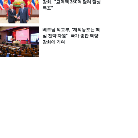
강화...”교역액 250억 달러 달성
목표"
베트남 외교부, "재외동포는 핵
심 전략 자원"…국가 종합 역량
강화에 기여