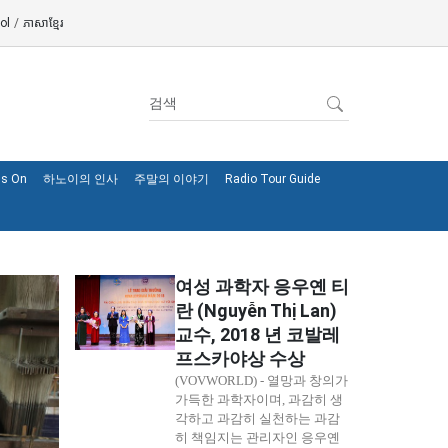
ol
/
ភាសាខ្មែរ
's On
하노이의 인사
주말의 이야기
Radio Tour Guide
여성 과학자 응우옌 티
란 (Nguyễn Thị Lan)
교수, 2018 년 코발레
프스카야상 수상
(VOVWORLD) - 열망과 창의가
가득한 과학자이며, 과감히 생
각하고 과감히 실천하는 과감
히 책임지는 관리자인 응우옌