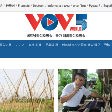
語
/
한국어
/
Français
/
Deutsch
/
Indonesia
/
ລາວ
/
ภาษาไทย
/
Русский
/
Españ
 음악여행
미디어
경제 초점
문화의 창
베트남 소수민족의 색깔 탐구
What