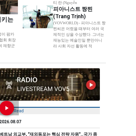
티 란 (Nguyễn
피아니스트 짱찐
(Trang Trịnh)
지키는
(VOVWORLD) - 피아니스트 짱
찐씨은 어렸을 때부터 여러 국
조성이 팜카
제적인 상을 수상했다. 그녀는
마을협회 회장
재능있는 예술인일 뿐만아니
며 재향군
라 사회 자선 활동에 적
Most Read
2026.08.07
베트남 외교부, "재외동포는 핵심 전략 자원"…국가 종