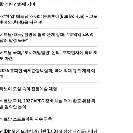
합 역량 강화에 기여
<<'한 입' 베트남>> 6회: 분보후에(Bún Bò Huế) – 고도
후에의 혼(魂)을 담은 맛
베트남-태국, 전면적 협력 관계 강화...”교역액 250억
달러 달성 목표"
베트남 국회, ‘도시개발법안’ 논의…호찌민시에 특례 제
도 마련
2026 호찌민 국제관광박람회, 역대 최대 규모 개최 예
고
하노이 도심 속의 전통예술 체험
베트남 국회, 2027 APEC 준비 시설 적기 완공 위한 특
별 결의안 논의
베트남 소프트파워 지수 구축
진(Dinh)산 트레킹과 라반(La Bàn) 정상 패러글라이딩