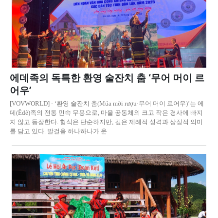
에데족의 독특한 환영 술잔치 춤 ‘무어 머이 르
어우’
[VOVWORLD] - ‘환영 술잔치 춤(Múa mời rượu·무어 머이 르어우)’는 에
데(Êđê)족의 전통 민속 무용으로, 마을 공동체의 크고 작은 경사에 빠지
지 않고 등장한다. 형식은 단순하지만, 깊은 제례적 성격과 상징적 의미
를 담고 있다. 발걸음 하나하나가 운