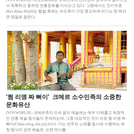
서 독특하고 풍부한 전통문화를 이어오고 있다. 그중에서도 낀카우호
(Kin Khảu Hó)라는 햅쌀 축제는 라오족이 가장 중요하게 여기는 한 해의
큰 명절로 꼽힌다.
‘쩜 리엥 짜 뻐이’ 크메르 소수민족의 소중한
문화유산
[VOVWORLD] - 크메르족의 민속 음악 예술에는 매우 다채롭고 독창적
인 전통 예술 형식들이 존재하는데, 그중 대표적인 것이 바로 쩜 리엥 짜
뻐이(Chầm riêng chà pây)이다. 이는 연주와 노래를 동시에 수행하는 독
창 형식의 공연 예술로, 오랜 역사를