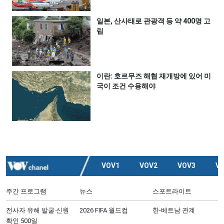
일본, 산사태로 관광객 등 약 400명 고
립
이란: 호르무즈 해협 재개방에 있어 미
국이 조건 수용해야
VOV1
VOV2
VOV3
V
주간 프로그램
뉴스
스포트라이트
전사자 유해 발굴·신원
2026 FIFA 월드컵
한-베트남 관계
확인 500일