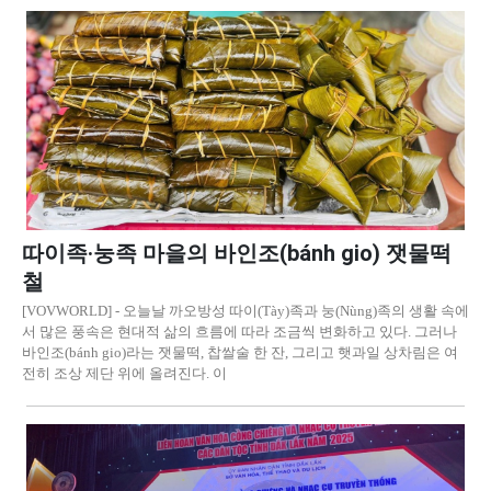
따이족·눙족 마을의 바인조(bánh gio) 잿물떡
철
[VOVWORLD] - 오늘날 까오방성 따이(Tày)족과 눙(Nùng)족의 생활 속에
서 많은 풍속은 현대적 삶의 흐름에 따라 조금씩 변화하고 있다. 그러나
바인조(bánh gio)라는 잿물떡, 찹쌀술 한 잔, 그리고 햇과일 상차림은 여
전히 조상 제단 위에 올려진다. 이