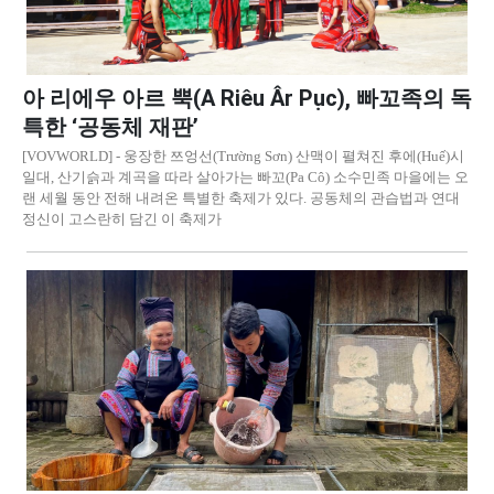
아 리에우 아르 뿍(A Riêu Âr Pục), 빠꼬족의 독
특한 ‘공동체 재판’
[VOVWORLD] - 웅장한 쯔엉선(Trường Sơn) 산맥이 펼쳐진 후에(Huế)시
일대, 산기슭과 계곡을 따라 살아가는 빠꼬(Pa Cô) 소수민족 마을에는 오
랜 세월 동안 전해 내려온 특별한 축제가 있다. 공동체의 관습법과 연대
정신이 고스란히 담긴 이 축제가