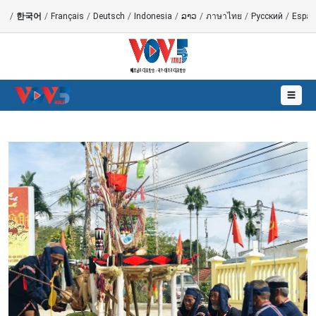
語
/
한국어
/
Français
/
Deutsch
/
Indonesia
/
ລາວ
/
ภาษาไทย
/
Русский
/
Españ
☰