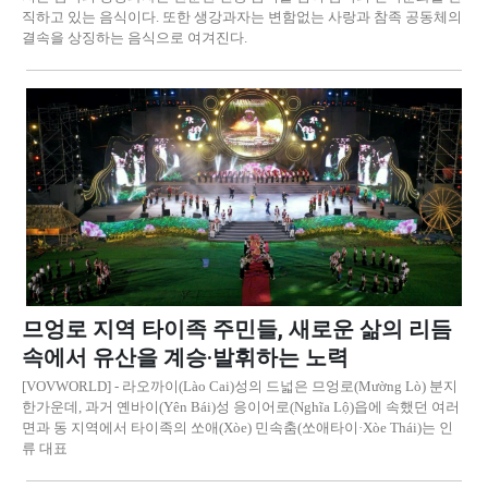
직하고 있는 음식이다. 또한 생강과자는 변함없는 사랑과 참족 공동체의
결속을 상징하는 음식으로 여겨진다.
므엉로 지역 타이족 주민들, 새로운 삶의 리듬
속에서 유산을 계승·발휘하는 노력
[VOVWORLD] - 라오까이(Lào Cai)성의 드넓은 므엉로(Mường Lò) 분지
한가운데, 과거 옌바이(Yên Bái)성 응이어로(Nghĩa Lộ)읍에 속했던 여러
면과 동 지역에서 타이족의 쏘애(Xòe) 민속춤(쏘애타이·Xòe Thái)는 인
류 대표