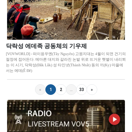
닥락성 에데족 공동체의 기우제
[VOVWORLD] - 떠이응우옌(Tây Nguyên) 고원지대는 4월이 되면 건기의
절정에 접어든다. 메마른 대지와 갈라진 논밭 위로 뜨거운 햇볕이 내리쬐
는 이 시기, 닥락성(Đắk Lắk) 성 타인녓(Thành Nhất) 동의 끼(Ky) 마을에
서는 에데(Ê Đê)
«
1
2
…
33
»