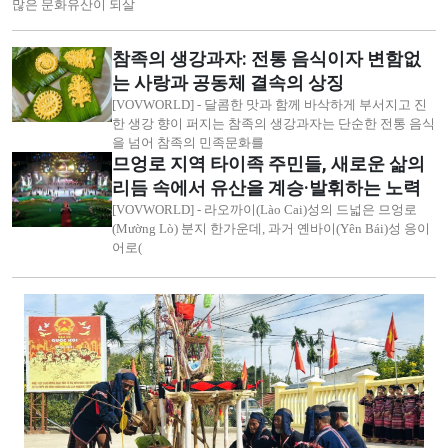
많은 문화유산이 되살
참족의 생강과자: 전통 음식이자 변함없
는 사랑과 공동체 결속의 상징
[VOVWORLD] - 달콤한 맛과 함께 바삭하게 부서지고 진
한 생강 향이 퍼지는 참족의 생강과자는 단순한 전통 음식
을 넘어 참족의 민족문화를
므엉로 지역 타이족 주민들, 새로운 삶의
리듬 속에서 유산을 계승·발휘하는 노력
[VOVWORLD] - 라오까이(Lào Cai)성의 드넓은 므엉로
(Mường Lò) 분지 한가운데, 과거 옌바이(Yên Bái)성 응이
어로(