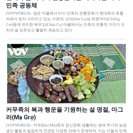
민족 공동체
(VOVWORLD) - 많은 마을에서 타이 민족의 전통문화가 현대화의 흐름
속에서 점차 사라지고 있는 가운데, 선라(Sơn La)성 찌엥꺼이(Chiềng
Cơi)동에 위치한 쩌우꼬(Chậu Cọ) 마을에서는 민족의 전통적 가치가 오
히려 잘 보존되고 활발히 계승되고 있다
커무족의 복과 행운을 기원하는 설 명절, 마그
러(Mạ Grợ)
(VOVWORLD) - 커무(Khơ Mú)족의 정신문화 생활에는 생애 주기와 농업
생산 활동과 밀접하게 연관된 다양한 의례가 존재하며, 이는 이들의 민족