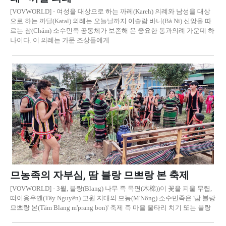
[VOVWORLD] - 여성을 대상으로 하는 까레(Kareh) 의례와 남성을 대상
으로 하는 까달(Katal) 의례는 오늘날까지 이슬람 바니(Bà Ni) 신앙을 따
르는 참(Chăm) 소수민족 공동체가 보존해 온 중요한 통과의례 가운데 하
나이다. 이 의례는 가문 조상들에게
므농족의 자부심, 땀 블랑 므쁘랑 본 축제
[VOVWORLD] - 3월, 블랑(Blang) 나무 즉 목면(木棉))이 꽃을 피울 무렵,
떠이응우옌(Tây Nguyên) 고원 지대의 므농(M'Nông) 소수민족은 '땀 블랑
므쁘랑 본(Tăm Blang m'prang bon)' 축제 즉 마을 울타리 치기 또는 블랑