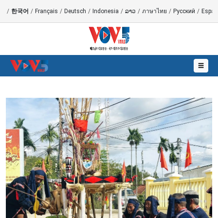
語
/
한국어
/
Français
/
Deutsch
/
Indonesia
/
ລາວ
/
ภาษาไทย
/
Русский
/
Españ
☰