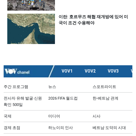
이란: 호르무즈 해협 재개방에 있어 미
국이 조건 수용해야
VOV1
VOV2
VOV3
V
주간 프로그램
뉴스
스포트라이트
전사자 유해 발굴·신원
2026 FIFA 월드컵
한-베트남 관계
확인 500일
국제
미디어
시사
경제 초점
하노이의 인사
베트남 도약의 시대