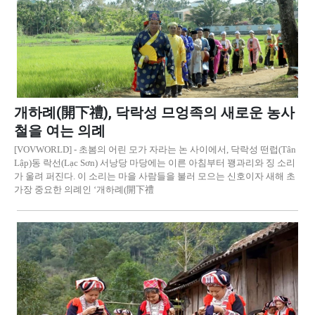
개하례(開下禮), 닥락성 므엉족의 새로운 농사
철을 여는 의례
[VOVWORLD] - 초봄의 어린 모가 자라는 논 사이에서, 닥락성 떤럽(Tân
Lập)동 락선(Lạc Sơn) 서낭당 마당에는 이른 아침부터 꽹과리와 징 소리
가 울려 퍼진다. 이 소리는 마을 사람들을 불러 모으는 신호이자 새해 초
가장 중요한 의례인 ‘개하례(開下禮