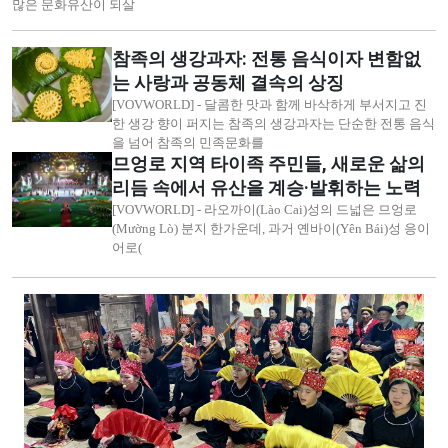
많은 문화유산이 되살
참족의 생강과자: 전통 음식이자 변함없
는 사랑과 공동체 결속의 상징
[VOVWORLD] - 달콤한 맛과 함께 바삭하게 부서지고 진
한 생강 향이 퍼지는 참족의 생강과자는 단순한 전통 음식
을 넘어 참족의 민족문화를
므엉로 지역 타이족 주민들, 새로운 삶의
리듬 속에서 유산을 계승·발휘하는 노력
[VOVWORLD] - 라오까이(Lào Cai)성의 드넓은 므엉로
(Mường Lò) 분지 한가운데, 과거 옌바이(Yên Bái)성 응이
어로(