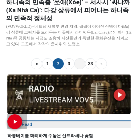
하니족의 민속춤 ‘쏘애(Xòe)’ – 서사시 ‘싸냐까
(Xa Nhà Ca)’: 다강 상류에서 피어나는 하니족
의 민족적 정체성
(VOVWORLD) - 베트남 서북부 변경 지역, 겹겹이 이어진 산맥이 다(Đà)
강 상류에 그림자를 드리우는 이곳에서 라이쩌우(Lai Châu)성의 하니(Hà
Nhì)족 공동체는 지금도 조용히 자신들만의 특별한 문화유산을 지켜오
고 있다. 그곳에서 각각의 춤사위와 노랫소
«
1
2
3
…
33
»
Most Read
하롱베이를 화려하게 수놓은 산드라세나 꽃철