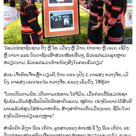
“ພໍ່ແມ່ປະຊາຊົນຊາວ ກິງ ຫຼື ໂທ, ເມື່ອງ ຫຼື ມ໊ານ, ຢາຣາຍ ຫຼື ເອເດ, ເຊີດັງ
ຫຼື ບານາ ແລະ ບັນດາຊົນເຜົ່າສ່ວນໜ້ອຍອື່ນໆ, ລ້ວນແຕ່ແມ່ນລູກຫຼານ
ຫວຽດນາມ, ລ້ວນແຕ່ແມ່ນອ້າຍນ້ອງຄີງໃນຄອບຄົວດຽວ”
ສ່​ວ​ນ​ ເຈົ້າກົກເຈົ້າ​ເຫຼົ່າ ດຽວ​ດີ, ບ້ານ ບອນ ບູປັງ 2, ຕາ​ແສງ ກວາງ​ຈຶກ, ເມິ​
ນົງ, ຕາ​ແສງ ເຂດປອດໄພ ກວາງ​ຈືກ, ແຂວງ ເລິມ​ດົ່ງ, ໃຫ້​ຮູ້​ວ່າ:
“ໂດຍເດີນ​ຕາມ​ພັກ, ເດີນຕາມ​ປະ​ທານ​ ໂຮ່​ຈີ​ມິນ, ເມື່ອ​ກ່ອນນີ້​ພໍ່​ແມ່​ປະ​ຊາ​
ຊົນ​ພ້ອມ​ກັນ​ຕໍ່​ສູ້​ເພື່ອ​ປົກ​ປັກ​ຮັກ​ສາ​ດິນແດນ, ໝູ່ບ້ານ. ປະ​ຈຸ​ບັນ​​ຍາດ​ໄດ້​ສັນ​ຕິ​
ພາບ​ແລ້ວກໍ່​ສຸມ​ໃສ່​ທຳ​ມາ​ຫາ​ກິນ, ສ້າງ​ສາ​ບ້ານ​ເກີດ​ເມືອງນອນ. ຊີ​ວິດ​ໃນ​ປ​
ະ​ຈຸ​ບັນ​ມີ​ການ​ປ່ຽນ​ແປງ​ຫຼາຍ​”.
ສຳ​ລັບ​ປ້າ ລິງ​ງາ ນີ​ເອ ເກິດຳ, ລູກ​ສາວ​ຂອງ ​ທ່ານ​ໝໍ ອີ ງົງ ນີ​ເອ ເກິດຳ, ອະ​
ດີດ​ປະ​ທານ​ສະ​ພາ​ຊົນ​ເຜົ່າ​ຂອງ​ສະ​ພາ​ແຫ່ງ​ຊາດ ຫວຽດນາມ​ແລ້ວ, ຄວາມ​