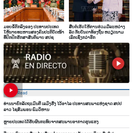
ມອບ​ຂໍ້​ຕົກ​ລົງ​ຂອງ​ ປະ​ທານ​ປະ​ເທດ
ສືບ​ຕໍ່​ເຮັດ​ໃຫ້​ການ​ຮ່ວມມື​ລະ​ຫວ່າງ​
ໃຫ້​ນາຍ​ທະ​ຫານ​ສອງ​ຄົນ​ປະ​ຕິ​ບັດ​ໜ້າ​
ລັດ ກັບ​ບັນ​ດາ​ທ້ອງ​ຖິ່ນ ຫວຽດ​ນາມ
ທີ່​ປົກ​ປັກ​ຮັກ​ສາ​ສັນ​ຕິ​ພາບ ສ​ປ​ຊ
ເລິກ​ເຊິ່ງກວ່າ​ອີກ
Most Read
ທ່ານນາຍົກລັດຖະມົນຕີ ເລມິງຮືງ ໄວ້ອາໄລ ປະທານສະພາແຫ່ງຊາດ ສປປ
ລາວ ໄຊສົມພອນ ພົມວິຫານ
ຫຼາຍປະເທດໄດ້ຮັບຜົນກະທົບຈາກສະພາບອາກາດຮຸນແຮງ