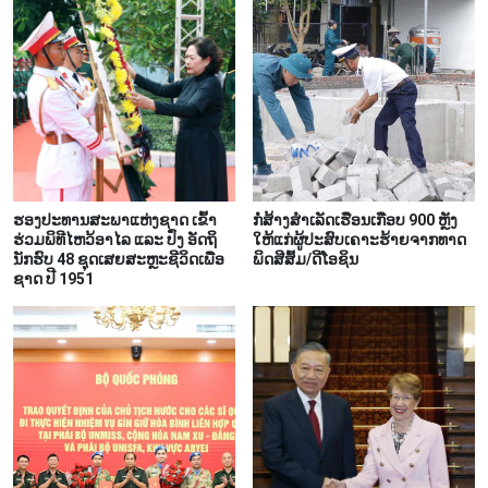
ຮອງ​ປະ​ທານ​ສະ​ພາ​ແຫ່ງ​ຊາດ ເຂົ້າ​
ກໍ່​ສ້າງ​ສຳ​ເລັດ​ເຮືອນເກືອບ 900 ຫຼັງ​
ຮ່ວມ​ພິ​ທີ​ໄຫວ້​ອາ​ໄລ ແລະ ປົ່ງ​ ອັດ​ຖິ​
ໃຫ້​ແກ່​ຜູ້​ປະ​ສົບ​ເຄາ​ະ​ຮ້າຍ​ຈາກ​ທາດ​
ນັກ​ຮົບ​ 48 ຊຸດເສຍ​ສະຫຼະ​ຊີ​ວິດ​ເພື່ອ​
ພິດ​ສີ​ສົ້ມ/ດີ​ໂອ​ຊິນ​
ຊາດ ປີ 1951