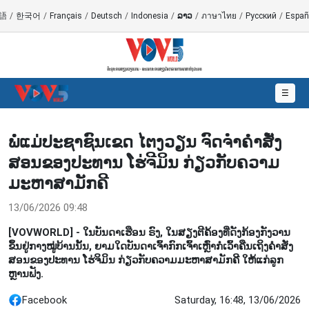
語
/
한국어
/
Français
/
Deutsch
/
Indonesia
/
ລາວ
/
ภาษาไทย
/
Русский
/
Españ
☰
ພໍ່ແມ່ປະຊາຊົນເຂດ ໄຕງວຽນ ຈົດຈຳຄຳສັ່ງ
ສອນຂອງປະທານ ໂຮ່ຈີມິນ ກ່ຽວກັບຄວາມ
ມະຫາສາມັກຄີ
13/06/2026 09:48
[VOVWORLD] - ໃນບັນດາເຮືອນ ຣົງ, ໃນສຽງຕີຄ້ອງທີ່ດັງກ້ອງກັງວານ
ຂຶ້ນຢູ່ກາງໝູ່ບ້ານນັ້ນ, ຍາມໃດບັນດາເຈົ້າກົກເຈົ້າເຫຼົ່າກໍເວົ້າຄືນເຖິງຄຳສັ່ງ
ສອນຂອງປະທານ ໂຮ່ຈິມິນ ກ່ຽວກັບຄວາມມະຫາສາມັກຄີ ໃຫ້ແກ່ລູກ
ຫຼານຟັງ.
Facebook
Saturday, 16:48, 13/06/2026