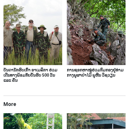
ບັນດານັກຮົບເກົ່າ ອາເມລິກາ ຮ່ວມ
ການຊອກ​ຫາ​ໝູ່​ຮ່ວມ​ກົມ​ກອງ​ຢູ່​ທ່າມ​
ເດີນທາງພ້ອມກັບບັ້ນຮົບ 500 ວັນ
ກາງ​ພູ​ຜາ​ປ່າ​ໄມ້ ພູ​ຫີນ ວິ​ຊວຽນ
ແລະ ຄືນ
More