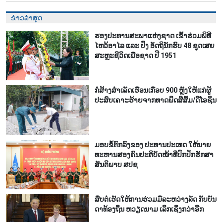
ຂ່າວລ່າສຸດ
ຮອງ​ປະ​ທານ​ສະ​ພາ​ແຫ່ງ​ຊາດ ເຂົ້າ​ຮ່ວມ​ພິ​ທີ​
ໄຫວ້​ອາ​ໄລ ແລະ ປົ່ງ​ ອັດ​ຖິ​ນັກ​ຮົບ​ 48 ຊຸດເສຍ​
ສະຫຼະ​ຊີ​ວິດ​ເພື່ອ​ຊາດ ປີ 1951
ກໍ່​ສ້າງ​ສຳ​ເລັດ​ເຮືອນເກືອບ 900 ຫຼັງ​ໃຫ້​ແກ່​ຜູ້​
ປະ​ສົບ​ເຄາ​ະ​ຮ້າຍ​ຈາກ​ທາດ​ພິດ​ສີ​ສົ້ມ/ດີ​ໂອ​ຊິນ​
ມອບ​ຂໍ້​ຕົກ​ລົງ​ຂອງ​ ປະ​ທານ​ປະ​ເທດ ໃຫ້​ນາຍ​
ທະ​ຫານ​ສອງ​ຄົນ​ປະ​ຕິ​ບັດ​ໜ້າ​ທີ່​ປົກ​ປັກ​ຮັກ​ສາ​
ສັນ​ຕິ​ພາບ ສ​ປ​ຊ
ສືບ​ຕໍ່​ເຮັດ​ໃຫ້​ການ​ຮ່ວມມື​ລະ​ຫວ່າງ​ລັດ ກັບ​ບັນ​
ດາ​ທ້ອງ​ຖິ່ນ ຫວຽດ​ນາມ ເລິກ​ເຊິ່ງກວ່າ​ອີກ