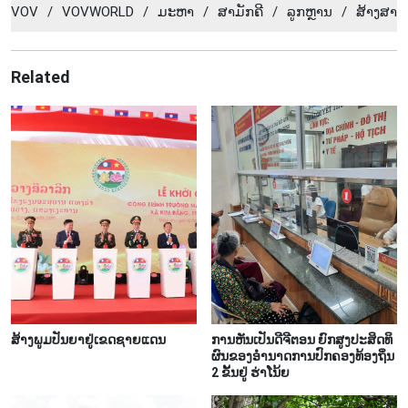
VOV
/
VOVWORLD
/
ມະ​ຫາ
/
​ສາ​ມັກ​ຄີ
/
​ລູກ​ຫຼາ​ນ
/
ສ້າງ​ສາ
Related
ສ້າງພູມປັນຍາຢູ່ເຂດຊາຍແດນ
ການຫັນເປັນດີຈີຕອນ ຍົກສູງປະສິດທິ
ຜົນຂອງອຳນາດການປົກຄອງທ້ອງຖິ່ນ
2 ຂັ້ນຢູ່ ຮ່າໂນ້ຍ