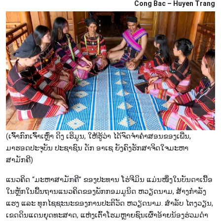
Cong Bac – Huyen Trang
(ເຈົ້າກົກເຈົ້າເຫຼົ່າ ດິງ ເຮິມູນ, ໃຫ້ຮູ້ວ່າ ໄດ້ຈົດຈຳຄຳສອນຂອງເພີ່ນ,
ມາຮອດປະຈຸບັນ ປະຊາຊົນ ດັກ ອາເຊ ຍັງຄົງຮັກສາຈິດໃຈມະຫາ
ສາມັກຄີ)
ແນວ​ຄິດ “ມະ​ຫາ​ສາ​ມັກ​ຄີ” ຂອງ​ປ​ະ​ທານ ໂຮ່​ຈີ​ມິ​ນ ແມ່ນ​ໜຶ່ງ​ໃນ​ບັນ​ດາ​ເນື້ອ​
ໃນ​ຫຼັກ​ໃນ​ພື້ນ​ຖານ​ແນວ​ຄິດ​ຂອງ​ພັກ​ກອມ​ມູ​ນິດ ຫວຽດ​ນາມ, ສ້າງ​ກຳ​ລັງ​
ແຮງ ແລະ ທຸກ​ໄຊ​ຊະ​ນະ​ຂອງ​ການ​ປະ​ຕິ​ວັດ ຫວຽດ​ນາມ. ສຳ​ລັບ ໄຕ​ງວຽນ,
ເຂດ​ດິນ​ແດນ​ຍຸດ​ທະ​ສາດ, ແຫ່ງ​ເຕົ້າ​ໂຮມຫຼາຍ​ຊົນ​ເຜົ່າ​ອ້າຍ​ນ້ອງ​ຮ່ວມ​ດ​ຳ​