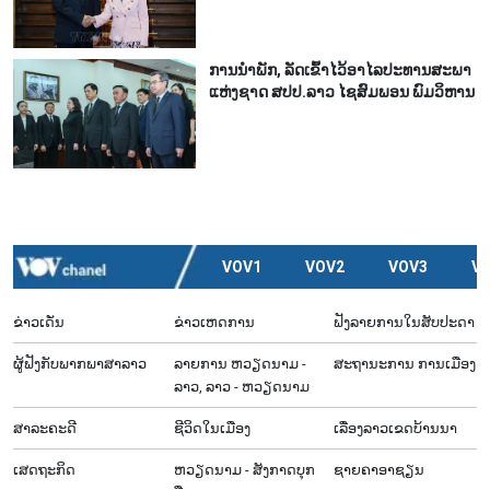
ການ​ນຳ​ພັກ​, ລັດ​ເຂົ້າ​ໄວ້​ອາ​ໄລ​ປະ​ທານ​ສະ​ພາ​
ແຫ່ງ​ຊາດ ສ​ປ​ປ.ລາວ ໄຊ​ສົມ​ພອນ ພົມ​ວິ​ຫານ
VOV1
VOV2
VOV3
V
ຂ່າວເດັ່ນ
ຂ່າວເຫດການ
ຟັງລາຍການໃນສັບປະດາ
ຜູ້​ຟັງ​ກັບ​ພາກ​ພາ​ສາ​ລາວ
ລາຍ​ການ ຫວຽດນາມ -
ສະຖານະການ ການເມືອງ
ລາວ, ລາວ - ຫວຽດນາມ
ສາລະຄະດີ
ຊີ​ວິດ​ໃນ​ເມືອງ
ເລື່ອງ​ລາວ​ເ​ຂດ​ບ້ານ​ນາ
ເສດຖະກິດ
ຫວຽດ​ນາມ - ສັງ​ກາດ​ບຸກ​
ຊາຍຄາອາຊຽນ