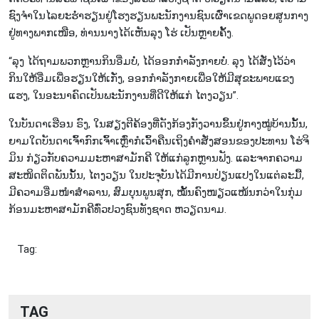
ຊົງ​ຈຳ​ໃນ​ໄລ​ຍະ​ຮ່ຳ​ຮຽ​ນ​ຢູ່ໂຮງ​ຮຽນ​ພະ​ນັກ​ງານ​ຊົນ​ເຜົ່າ​ເຂດ​ພູ​ດອຍ​ສູນ​ກາງ
ຢູ່ທາງ​ພາກ​ເໜືອ, ທ່ານ​ນາງ​ໄດ້ເຫັນ​ລຸງ ໂຮ່ ເປັນ​ຫຼ​າຍ​ຄັ້ງ.
“ລຸງ ໄດ້​ຖາມ​ພວກ​ຫຼານ​ກິນ​ອີ່ມບໍ່, ໄດ້ອອກ​ກຳ​ລັງ​ກາຍບໍ່. ລຸງ ໄດ້​ສັ່ງໄວ້​ວ່າ
ກິນ​ໃຫ້​ອີ່ມເພື່​ອຮຽນໃຫ້​ເກັ່ງ​, ອອກ​ກຳ​ລັງ​ກາຍ​ເພື່ອ​ໃຫ້ມີ​ສຸ​ຂະ​ພາບ​ແຂງ​
ແຮງ, ໃນ​ອະ​ນາ​ຄົດ​ເປັນ​ພະ​ນັກ​ງານ​ທີ່​ດີ​ໃຫ້​ແກ່ ໄຕ​ງວຽນ”.
ໃນ​ບັນ​ດາ​ເຮືອນ ຣົງ, ໃນ​ສຽງຕີ​ຄ້ອງທີ່ດັງກ້ອງກັງວານຂຶ້ນ​ຢູ່ກາງໝູ່​ບ້ານນັ້ນ,
ຍາມ​ໃດ​ບັນ​ດາເຈົ້າກົກ​ເຈົ້າ​ເຫຼົ່າ​ກໍເວົ້າ​ຄືນເຖິງຄຳ​ສັ່ງ​ສອນ​ຂອງ​​ປະ​ທານ ໂຮ່​ຈິ​
ມິນ ​ກ່ຽວ​ກັບ​ຄວາມ​ມະ​ຫາ​ສາ​ມັກ​ຄີ ​ໃຫ້​ແກ່​ລູກ​ຫຼາ​ນ​ຟັງ. ແລະ​​ຈາກ​ຄວາມ​
ສະ​ໜິດ​ຕິດ​ພັນ​ນັ້ນ, ໄຕງວຽນ ໃນ​ປະ​ຈຸ​ບັນໄດ້​ມີ​ການ​ປ່ຽນ​ແປງ​ໃນ​ແຕ່​ລະ​ມື້,
ມີຄວາມອີ່ມ​ໜຳ​ສຳ​ລານ, ສົມ​ບຸນ​ພູນ​ສຸກ, ໝັ້ນຄົງໜຽວແໜ້ນກວ່າ​ໃນ​ກຸ່ມ​
ກ້ອນ​ມະ​ຫາ​ສາ​ມັກ​ຄີ​ທົ່ວ​ປວງ​ຊົນ​ທັງ​ຊາດ ຫວຽດ​ນາມ.
Tag:
TAG