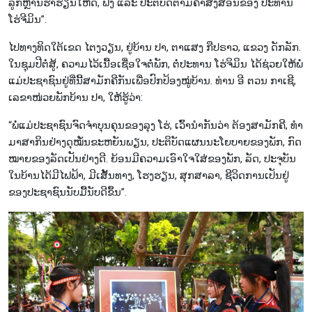
ລູກ​ຫຼານ​ຮ່ຳ​ຮຽ​ນ​ໃຫ້​​ດີ, ຟັງ ແລະ ປະ​ຕິ​ບັດ​ຕາ​ມ​ຄຳ​ສັ່ງ​ສອນ​ຂອງ​ ປະ​ທານ
ໂຮ່​ຈີ​ມິນ”.
ໄປ​ທາງ​ທິດ​ໃຕ້​ເຂ​ດ ໄຕ​ງວຽນ, ຢູ່ບ້ານ ປາ, ຕາ​ແສງ ກື​ປ​ຣາວ, ແຂວງ ດັກ​ລັກ.
ໃນ​ຊຸມ​ປີ​ຕໍ່​ສູ້, ຄວາມ​ໄວ້​ເນື້ອ​ເຊື່ອ​ໃຈ​ຕໍ່​ພັກ, ຕໍ່​ປະ​ທານ ໂຮ່​ຈິ​ມິນ ໄດ້​ຊ່ວຍ​ໃຫ້​ພໍ່​
ແມ່​ປະ​ຊາ​ຊົນ​ຢູ່​ທີ່ນີ້​ສາ​ມັກ​ຄີ​ກັນ​ເພື່ອ​ປົກ​ປ້ອງໝູ່ບ້ານ​. ທ່ານ ອີ ຕວນ ກາ​ເຊີ,
ເລ​ຂາ​ໜ່ວຍ​ພັກ​ບ້ານ ປາ, ໃຫ້​ຮູ້​ວ່າ:
“ພໍ່​ແມ່​ປະ​ຊາ​ຊົນຈົດຈຳ​ບຸນ​ຄຸນ​ຂອງ​ລຸງ ໂຮ່, ເວົ້າ​ນຳ​ກັນ​ວ່າ ຕ້ອງ​ສາ​ມັກ​ຄີ, ທຳ​
ມ​າ​ສາ​ກິນ​ຢ່າງດຸໝັ່ນຂະຫຍັນພຽນ​, ປະ​ຕິ​ບັດ​ແຜນ​ນະ​ໂຍ​ບາຍ​ຂອງ​ພັກ, ກົດ​
ໝາຍ​ຂອງ​ລັດ​ເປັນ​ຢ່າງ​ດີ. ຍ້ອນ​ມີ​ຄວາມ​ເອົາ​ໃຈ​ໃສ່​ຂອງ​ພັກ, ລັດ, ປະ​ຈຸ​ບັນ​
ໃນ​ບ້ານ​ໄດ້​ມີໄຟຟ້າ, ມີ​ເສັ້ນທາງ, ໂຮງ​ຮຽນ, ສຸກ​ສາ​ລາ, ຊີ​ວິດ​ການ​ເປັນ​ຢູ່​
ຂອງ​ປະ​ຊາ​ຊົນ​ນັບ​ມື້​ນັບ​ດີ​ຂຶ້​ນ”.