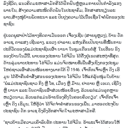
ລົງ​ຊີ​ວິດ, ແນວ​ຄິດ​ມະ​ຫາ​ສາ​ມັກ​ຄີ​ໄດ້ຝຶກ​ຝົນ​ຫຼໍ່​ຫຼອມ​ກາຍ​ເປັນ​ກຳ​ລັງ​ແຮງ​
ພາຍ​ໃນ, ສ້າງ​ຄວາມສະໜິດ​ຕິດ​ພັນ​ໃນ​ປະ​ຊາ​ຄົມ, ຮັກ​ສາ​​ສະ​ຖຽນ​ລະ​
ພາບ,ສ້າງໝູ່​ບ້ານ​ພັດ​ທະ​ນາ ແລະ ປັບ​ປຸງ​ຄວາມ​ໄວ້​ເນື້ອ​ເຊື່ອ​ໃຈຕໍ່​ພັກ​ຂອງ​ປະ​
ຊາ​ຊົນ​.
ຢູ່​​ເຂດພູຜາປ່າໄມ້ທາງ​ທິດ​ຕາ​ເວັນ​ອອກ​ ເຈື່ອງ​ເຊີນ (ສາຍ​ພູ​ຫຼວງ), ບ້ານ ດັກ​
ອາ​ເຊ, ຕາ​ແສງ ເຊີນ​ລາງ, ແຂວງ ຢາ​ລາຍ, ແຫ່ງ​ເຄີຍ​ເປັນ​ຖານ​ທີ່​ໝັ້​ນ​ການ​
ປະ​ຕິ​ວັດ​ຂອງ​ພໍ່​ແມ່​ປະ​ຊາ​ຊົນ​ເຜົ່າ ບາ​ນາ ໃນ​ຊຸມ​ເດືອນ​ຕໍ່​ສູ້. ໃນ​ເຮືອນ ຣົງ
ຂອງ​ບ້ານ​ໃນ​ມື້ນີ້, ພາບ​ຂອງ​ປະ​ທານ ໂຮ່​ຈິ​ມິນ ໄດ້​ຕັ້ງ​ຢູ່​ເຂດສະ​ຫງ່າ​ທີ່​ສຸດ.
ດ້ານ​ລຸ່ມ​​ພາບ​ປະ​ທານ ໂຮ່​ຈິ​ມິນ ແມ່ນ​ຈົດ​ໝາຍທີ່ເພີ່ນ​ສົ່ງເຖິງ​ກອງ​ປະ​ຊຸ​ມ​
ໃຫຍ່​​ຊາວ​ເຜົ່າ​ສ່ວນ​ໜ້ອຍ​ທາງ​ພາກ​ໃຕ້ ​ປີ 1946. ເຈົ້າກົກເຈົ້າ​ເຫຼົ່າ ດິງ ເຮິ​
ມູນ ໄດ້​ຢ້ຳ​ຄືນ​ຄຳ​ສັ່ງສອນ​ຂອງ​ປະ​ທານ ໂຮ່​ຈິ​ມິນ ໃຫ້​ແກ່​ລຸ້ນ​ໜຸ່ມ​ໃນ​ບ້ານ:
“ພໍ່​ແມ່​ປະ​ຊາ​ຊົນ​ຊາວ ກິງ ຫຼື ໂທ, ເມື່ອງ ຫຼື ມ໊ານ, ຢາ​ຣາ​ຍ ຫຼື ເອ​ເດ, ເຊີ​ດັງ
ຫຼື ບາ​ນາ ແລະ ບັນ​ດາ​ຊົນ​ເຜົ່າ​ສ່ວນ​ໜ້ອຍ​ອື່ນໆ, ລ້ວນ​ແຕ່ແມ່ນລູກຫຼານ
ຫວຽດ​ນາມ, ລ້ວນ​ແຕ່​ແມ່ນ​ອ້າຍ​ນ້ອງຄີງ​ໃນ​ຄອບ​ຄົວ​ດຽວ”. ເຈົ້າກົກເຈົ້າ​
ເຫຼົ່າ ດິງ ເຮິ​ມູນ, ໃຫ້​ຮູ້​ວ່າ ໄດ້​ຈົດ​ຈຳ​ຄຳ​​ສອນ​ຂອງ​ເພີ່ນ, ​ມາ​ຮອດ​ປະ​ຈຸ​ບັນ
ປະ​ຊາ​ຊົນ ດັກ ອາ​ເຊ ຍັງຄົງ​ຮັກ​ສາຈິ​ດ​ໃຈ​ມະ​ຫາ​ສາ​ມັກ​ຄີ​.
“ຊາວ​ບ້ານ​ມີ​ຄວາມ​ເຄົາ​ລົບ​ຮັກ​ ປ​ະ​ທານ ໂຮ່​ຈີ​ມິນ. ຂ້າ​ພະ​ເຈົ້າ​ໄດ້​ສອນ​ໃຫ້​