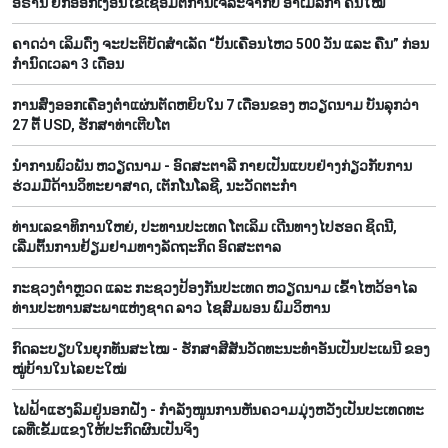
ອີຣານ ຍົກອອກເງື່ອນໄຂເຊື່ອມຕໍ່ການເຈລະຈາກັບ ອາເມລິກາ ຄືນໃໝ່
ຄາດວ່າ ເລິມດົ່ງ ຈະປະຕິບັດສຳເລັດ “ບັ້ນເຄື່ອນໄຫວ 500 ວັນ ແລະ ຄືນ” ກ່ອນ
ກຳນົດເວລາ 3 ເດືອນ
ການສົ່ງອອກເຄື່ອງຕ່ຳແຜ່ນຕັດຫຍິບໃນ 7 ເດືອນຂອງ ຫວຽດນາມ ບັນລຸກວ່າ
27 ຕື້ USD, ຮັກສາທ່າເຕີບໂຕ
ນຳການພົວພັນ ຫວຽດນາມ - ອົດສະຕາລີ ກາຍເປັນແບບຢ່າງກ່ຽວກັບການ
ຮ່ວມມືດ້ານວິທະຍາສາດ, ເຕັກໂນໂລຊີ, ນະວັດຕະກຳ
ທ່ານເລຂາທິການໃຫຍ່, ປະທານປະເທດ ໂຕເລິມ ເດີນທາງໄປຮອດ ຊິດນີ,
ເລີ່ມຕົ້ນການຢ້ຽມຢາມທາງລັດຖະກິດ ອົດສະຕາລ
ກະຊວງຕຳຫຼວດ ແລະ ກະຊວງປ້ອງກັນປະເທດ ຫວຽດນາມ ເຂົ້າໄຫວ້ອາໄລ
ທ່ານປະທານສະພາແຫ່ງຊາດ ລາວ ໄຊສົມພອນ ພົມວິຫານ
ກົດ​ລະ​ບຽບ​ໃນ​ຍຸກ​ທັນ​ສະ​ໄໝ - ຮັກ​ສາ​ສີ​ສັນ​ວັດ​ທະ​ນະ​ທຳ​ອັນ​ເປັນ​ປະ​ເພ​ນີ ຂອງ​
ໝູ່​ບ້ານ​ໃນ​ໄລ​ຍະ​ໃໝ່
ໄຟ​ຟ້າ​ແຮງ​ລົມ​ຢູ່​ນອກ​ຝັ່ງ - ກຳ​ລັງ​ໜູນການ​ຫັນ​ຄວາມ​ມຸ່ງ​ຫວັງ​ເປັນປະ​ເທດ​ທະ​
ເລ​ທີ່​ເຂັ້ມ​ແຂງ​ໃຫ້​ປະ​ກົດ​ຜົນ​ເປັນ​ຈິງ