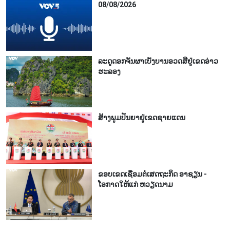
08/08/2026
ລະດູດອກຈັນຜາເບັ່ງບານອວດສີຢູ່ເຂດອ່າວ
ຮະລອງ
ສ້າງພູມປັນຍາຢູ່ເຂດຊາຍແດນ
ຂອບເຂດເຊື່ອມຕໍ່ເສດຖະກິດ ອາຊຽນ -
ໂອກາດໃຫ້ແກ່ ຫວຽດນາມ