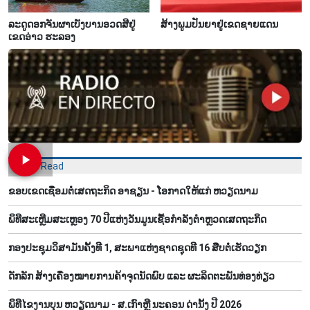
ລະດູດອກຈັນຜາເບັ່ງບານອວດສີຢູ່
ສ້າງພູມປັນຍາຢູ່ເຂດຊາຍແດນ
ເຂດອ່າວ ຮະລອງ
Most Read
ຂອບເຂດເຊື່ອມຕໍ່ເສດຖະກິດ ອາຊຽນ - ໂອກາດໃຫ້ແກ່ ຫວຽດນາມ
ພິທີສະເຫຼີມສະເຫຼອງ 70 ປີແຫ່ງວັນມູນເຊື້ອກຳລັງຕຳຫຼວດເສດຖະກິດ
ກອງປະຊຸມວິສາມັນຄັ້ງທີ 1, ສະພາແຫ່ງຊາດຊຸດທີ 16 ສືບຕໍ່ເຮັດວຽກ
ດັກລັກ ສ້າງເຄື່ອງໝາຍການຄ້າຈຸດນັດພົບ ແລະ ຜະລິດຕະພັນທ່ອງທ່ຽວ
ພິທີໄຂງານບຸນ ຫວຽດນາມ - ສ.ເກົາຫຼີ ນະຄອນ ດ່ານັ້ງ ປີ 2026