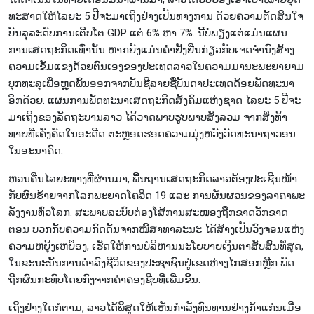
ທະ​ສາດ​ໃຫ້ໄລ​ຍະ 5 ປີ​ຈະ​ມາ​ເຖິງ​ຢ່າງ​ເປັນ​ທາງ​ການ ​ດ້ວຍ​ຄວາມ​ຕັດ​ສິນ​ໃຈ​
ບັນ​ລຸ​ລະດັບການ​ເຕີບ​ໂຕ GDP ແຕ່ 6% ຫາ 7%. ນີ້​ບໍ່​ພຽງ​ແຕ່​ແມ່ນ​ແຜນ​
ການ​ເສດ​ຖະ​ກິດ​ເທົ່າ​ນັ້ນ ຫາກ​ຍັງ​ແມ່ນ​ຄຳ​ຢັ້ງ​ຢືນ​ກ່ຽວ​ກັບ​ເຈດ​ຈຳ​ນົງ​ສ້າງ​
ຄວາມ​ເຂັ້ມ​ແຂງ​ດ້ວຍ​ຕົນ​ເອງ​ຂອງ​ປະ​ເທດ​ລາວໃນ​ຄວາມ​ມາ​ນະ​ພະ​ຍາ​ຍາມ​
ບຸກ​ທະ​ລຸ​ເພື່ອຫຼຸດ​ພົ້ນ​ອອກ​ຈາກ​ບັນ​ຊີ​ລາຍ​ຊື່​ບັນ​ດາ​ປະ​ເທດ​ດ້ອຍ​ພັດ​ທະ​ນາ
ອີກ​ດ້ວຍ. ແຜນ​ການ​ພັດ​ທະ​ນາ​ເສດ​ຖະ​ກິດ​ສັງ​ຄົມແຫ່ງຊາດ ໄລ​ຍະ 5 ປີ​ຈະ​
ມາ​ເຖິງ​ຂອງລັດຖະບານ​ລາວ ໄດ້ວາດພາບ​ຮູບພາບ​​ສັງ​ລວມ ຈາກ​ສິ່ງ​ທ້າ​
ທາຍ​ທີ່​ເຄັ່ງ​ຄັດໃນ​ອະ​ດີດ​ ຕະຫຼອດ​ຮອດ​ຄວາມ​ມຸ່ງ​ຫວັງ​ວັດ​ທະ​ນາ​ຖາ​ວອນ​
ໃນ​ອະ​ນາ​ຄົດ.
ຫວນ​ຄືນ​ໄລ​ຍະທາງທີ່​ຜ່ານ​ມາ, ພື້ນ​ຖານ​ເສດ​ຖະ​ກິດລາວ​ຕ້ອງ​ປະ​ເຊີນ​ໜ້າ​
ກັບ​​ຜົນ​​ຮ້າຍ​ຈາກ​ໂລກ​ພະ​ຍາດ​ໂຄວິດ 19 ແລະ ການຜັນຜວນ​ຂອງ​ລາຄາ​ພະ​
ລັງ​ງານ​ທົ່ວ​ໂລກ. ສະ​ພາບ​​ລະ​ບົບຕ່ອງ​ໂສ້​ການ​ສະ​ໜອງ​ຖືກ​ຂາດ​ວັກ​ຂາດ​
ຕອນ ບວກ​ກັບ​ຄວ​າ​ມ​ກົດ​ດັນ​ຈາກ​ໜີ້​ສາ​ທາ​ລະ​ນະ ໄດ້​ສ້າງເປັນວົງຈອນ​ແຫ່ງ​
ຄວາມ​ຫຍຸ້ງ​​ເຫຍືອງ, ເຮັດ​ໃຫ້​ການ​ບໍ​ລິ​ຫານນະ​ໂຍ​ບາຍ​ເງິນ​ຕາ​​ສັບ​ສົນທີ່ສຸດ,
ໃນ​ຂະ​ນະ​ນັ້ນ​ການ​ດຳ​ລົງ​ຊີ​ວິດ​ຂອງ​ປະ​ຊາ​ຊົນ​ຢູ່​ເຂດ​ຫ່າງ​ໄກ​ສອກຫຼີກ ພັດ
ຖືກ​ຜົນ​ກະ​ທົບ​ໂດຍ​ກົງ​ຈາກ​ຄ່າ​ຄອງຊີບທີ່​ເພີ່ມ​ຂຶ້ນ.
ເຖິງ​ຢ່າງ​ໃດ​ກໍ​ຕາມ, ລາວ​ໄດ້​ພິ​ສູດ​ໃຫ້​ເຫັນກຳ​ລັງ​​ທົນ​ທານຢ່າງ​ກ້າ​ແກ່ນ​ເມື່ອ​