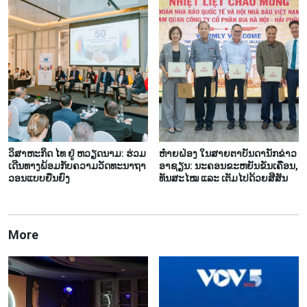
ວິ​ສາ​ຫະ​ກິດ ໄທ ​ຢູ່ ຫວຽດ​ນາມ: ຮ່ວມ​
ຫ໋າຍ​ຝ່ອງ​ ໃນ​ສາຍ​ຕາ​ບັນ​ດາ​ນັກ​ຂ່າວ
ເດີນ​ທາງ​ພ້ອມ​ກັບຄວາມ​ວັດ​ທະ​ນາ​ຖາ​
ອາ​ຊຽນ: ນະ​ຄອນ​ຂະ​ຫຍັນ​ຂັ​ນ​ເຄື່ອນ,
ວອນ​ແບບ​ຍືນ​ຍົງ
ທັນ​ສະ​ໄໝ ແລະ ເຕັມ​ໄປ​ດ້ວຍ​ສີ​ສັນ
More