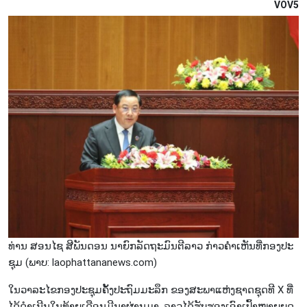
VOV5
ທ່ານ ສອນ​ໄຊ ສີ​ພັນ​ດອນ ​ນາ​ຍົກ​ລັດ​ຖະ​ມົນ​ຕີລາວ ກ່າວ​ຄຳ​ເຫັນ​ທີ່ກອງ​ປະ​
ຊຸມ (ພາບ: laophattananews.com)
ໃນ​ວ​າ​ລະໄຂ​ກອງ​ປະ​ຊຸມ​ຄັ້ງ​ປະ​ຖົມ​ມະ​ລຶກ ຂອງ​ສະ​ພາ​ແຫ່ງ​ຊາດ​ຊຸດ​ທີ X ທີ່​
ໄດ້​ດຳ​ເນີນ​ໃນ​ທ້າຍ​ເດືອນມີ​ນາ​ຜ່ານ​ມາ, ລາວ​ໄດ້​ຮັບ​ຮອງ​ເອົາ​ເປົ້າ​ໝາຍ​ຍຸດ​