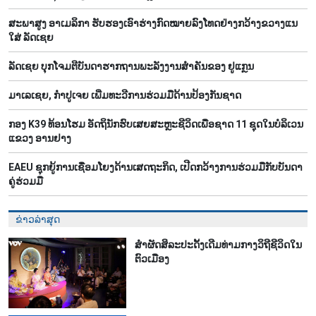
ສະພາສູງ ອາເມລິກາ ຮັບຮອງເອົາຮ່າງກົດໝາຍລົງໂທດຢ່າງກວ້າງຂວາງແນ
ໃສ່ ລັດເຊຍ
ລັດເຊຍ ບຸກໂຈມຕີບັນດາຮາກຖານພະລັງງານສຳຄັນຂອງ ຢູແກຼນ
ມາເລເຊຍ, ກຳປູເຈຍ ເພີ່ມທະວີການຮ່ວມມືດ້ານປ້ອງກັນຊາດ
ກອງ K39 ທ້ອນໂຮມ ອັດຖິນັກຮົບເສຍສະຫຼະຊີວິດເພື່ອຊາດ 11 ຊຸດໃນບໍລິເວນ
ແຂວງ ອານຢາງ
EAEU ຊຸກຍູ້ການເຊື່ອມໂຍງດ້ານເສດຖະກິດ, ເປີດກວ້າງການຮ່ວມມືກັບບັນດາ
ຄູ່ຮ່ວມມື
ຂ່າວລ່າສຸດ
ສຳຜັດສິລະປະດັ້ງເດີມທ່າມກາງວິຖີຊີວິດໃນ
ຕົວເມືອງ