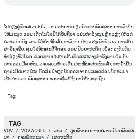
ໄປ​ຄຽງ​ຄູ່​ກັບ​ເສດ​ຖະ​ກິດ, ມາດ​ຕະ​ການ​ກ່ຽວ​ກັບ​ການ​ພັດ​ທະ​ນາການ​ລົງ​ທຶນ​
ໃຫ້​ມະ​ນຸດ ແລະ ເຕັກ​ໂນ​ໂລ​ຢີ​ໄດ້​ຮັບ​ຖື​ວ່າ ​ແມ່ນ​ກຳ​ລັງ​ໜູນຫຼັກ​ແຫຼ່ງ​ໃຫ້​ແກ່​
ຄວາ​ມ​ຍືນ​ຍົງ. ລາວ​ໃຫ້​ຄຳ​ໝັ້ນ​ສັນ​ຍາ​ລົງ​ທຶນ​ຢ່າງ​ແຮງ​ເຂົ້າ​ຂົງ​ເຂດ​ການ​ສຶກ​
ສາ​ວິຊາ​ຊີບ, ສຸມ​ໃສ່ທັກ​ສະ​ດີ​ຈີ​ຕອນ ແລະ ປັນ​ຍາ​ປະ​ດິດ ເພື່ອ​ທ່ວງທັນ​ກັບ​
ທ່າ​ອ່ຽງ​ທົ່ວ​ໂລກ. ດ້ວຍ​ການ​ປະ​ສານ​ສົມ​ທົບ​ລະ​ຫວ່າງ​ກຳ​ລັງ​ພາຍ​ໃນ ກັບ​
ການ​ຮ່ວມ​ມື​ສາ​ກົນ, ລາວ​ພວມ​ກ້າວ​ເດີນ​ຢ່າງ​ໝັ້ນ​ແກ່ນ​ບົນ​ເສັ້​ນ​ທາງ​ຢັ້ງ​ຢືນ​
ຖາ​ນະບົດບາດ​ໃໝ່, ຕັດ​ສິນ​ໃຈຫຼຸດ​ພົ້ນ​ອອກ​ຈາກ​ປະ​ເທດ​ດ້ອຍ​ພັດ​ທະ​ນາ
ເພື່ອນຳ​​ຄວາ​ມ​ວັດ​ທະ​ນາ​ຖາ​ວອນທີ່ແທ້ຈິງມາ​ໃຫ້​​ປະ​ຊາ​ຊົນ​.
Tag:
TAG
VOV
/
VOVWORLD
/
ລາວ
/
ຫຼຸດ​ພົ້ນ​ອອກ​ຈາກ​ຄວາມ​ດ້ອຍ​ພັດ​ທະ​
ນາ
/
ການ​ພັດ​ທະ​ນາ
/
ເສດ​ຖະ​ກິດ