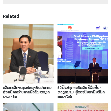
Related
ເພີ່ມ​ທະ​ວີ​ການ​ທູດ​ປະ​ຊາ​ຊົນ​ປະ​ກອບ​
50 ປີ​ແຫ່ງການ​ພົວ​ພັນ ​ຟີ​ລິບ​ປິນ -
ສ່ວ​ນ​ຍົກ​ລະດັບ​ການ​ພົວ​ພັນ ຫວຽດ​
ຫວຽດ​ນາມ: ຍູ້​ແຮງ​ບັນ​ດາພື້ນ​ທີ່​ພັດ​
ນາມ - ໄທ
ທະ​ນາ​ໃໝ່