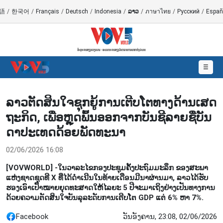
語
/
한국어
/
Français
/
Deutsch
/
Indonesia
/
ລາວ
/
ภาษาไทย
/
Русский
/
Españ
☰
ລາວ​ຕັດ​ສິນ​ໃຈຊຸກ​ຍູ້​ການເຕີບ​ໂຕ​ທາງດ້ານເສດ​
ຖະ​ກິດ, ​ເພື່ອຫຼຸດ​ພົ້ນ​ອອກ​ຈາກ​ບັນ​ຊີ​ລາຍ​ຊື່​ບັນ​
ດາ​ປະ​ເທດ​ດ້ອຍ​ພັດ​ທະ​ນາ
02/06/2026 16:08
[VOVWORLD] -ໃນ​ວ​າ​ລະໄຂ​ກອງ​ປະ​ຊຸມ​ຄັ້ງ​ປະ​ຖົມ​ມະ​ລຶກ ຂອງ​ສະ​ພາ​
ແຫ່ງ​ຊາດ​ຊຸດ​ທີ X ທີ່​ໄດ້​ດຳ​ເນີນ​ໃນ​ທ້າຍ​ເດືອນມີ​ນາ​ຜ່ານ​ມາ, ລາວ​ໄດ້​ຮັບ​
ຮອງ​ເອົາ​ເປົ້າ​ໝາຍ​ຍຸດ​ທະ​ສາດ​ໃຫ້ໄລ​ຍະ 5 ປີ​ຈະ​ມາ​ເຖິງ​ຢ່າງ​ເປັນ​ທາງ​ການ ​
ດ້ວຍ​ຄວາມ​ຕັດ​ສິນ​ໃຈ​ບັນ​ລຸ​ລະດັບການ​ເຕີບ​ໂຕ GDP ແຕ່ 6% ຫາ 7%.
Facebook
ວັນອັງຄານ, 23:08, 02/06/2026