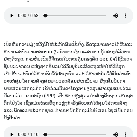
ເພື່​ອ​ຫັນ​ຄວາມ​ມຸ່ງ​ຫວັງ​ນີ້​ໃຫ້​ປະ​ກົດ​ຜົນ​ເປັນ​ຈິງ, ລັດ​ຖະ​ບານ​ລາວ​ໄດ້​ຜັນ​ຂະ​
ຫຍາຍ​ລະ​ບົບ​ມາດ​ຕ​ະ​ການ​ກ່ຽວ​ກັບ​ການ​ເງິນ ແລະ ການ​ຄຸ້ມ​ຄອງບໍລິຫານ​
ຢ່າງ​ຄົບ​ຊຸດ. ກ​ານ​ຫັນ​ເປັນ​ດີ​ຈີ​ຕອນໃນ​ການ​ຄຸ້ມ​ຄອງ​ລັດ ແລະ ນຳ​ໃຊ້​ບັນ​ດາ​
ຊັບ​ພະ​ຍາ​ກອນ ແຫ່ງ​ຊາດ​ທີ່​ພວມ​ໄດ້​ຮັບ​ບຸ​ລິ​ມະ​ສິດ​ແຖວ​ໜ້າ​ໃຫ້​ດີ​ທີ​ສຸດ​ ​
ເພື່ອ​ສ້າງ​ລະ​ບົບ​​ບໍ​ລິ​ຫານ​ຮັບ​ໃຊ້​ປະ​ຊາ​ຊົນ ແລະ ວິ​ສາ​ຫະ​ກິດ​ໃຫ້​ດີກວ່າເກົ່າ.
ລາວ​ກໍ່​ສຸມ​ໃສ່​ການ​ສ້າງ​ສະ​ພາບ​ແວດ​ລ້ອມ​​ສະ​ເໝີ​ພາບ, ສົ່ງ​ເສີມ​ບັນ​ດາ​
ພາກ​ສ່ວນ​ເສດ​ຖະ​ກິດ ເຂົ້າ​ຮ່ວມ​ບັນ​ດາ​ໂຄງ​ການ​ຈຸດ​ສຸມ​ຜ່ານ​ຮູບ​ແບບ​ຮ່ວມ​
ມື​ພາກ​ລັດ - ເອ​ກະ​ຊົນ (PPP). ເປົ້າ​ໝາຍ​ສູງ​ສຸ​ດ​ແມ່ນ​ສ້າງ​ພື້ນ​ຖານ​ເສດ​ຖະ​
ກິດ​ໂປ່ງ​ໃສ ເຊິ່ງ​ແມ່ນ​ບ່ອນທີ່​ທຸກ​ແຫຼ່ງ​ກຳ​ລັງ​ລ້ວນ​ແຕ່​ໄດ້​ສຸມ​ໃສ່​ການ​ສ້າງ​
ແລະ ພັດ​ທະ​ນາ​ປະ​ເທດ​ຊາດ. ທ່ານ​ນາ​ຍົກ​ລັດ​ຖະ​ມົນ​ຕີ ສອນ​ໄຊ ສີ​ພັນ​ດອນ
ຢັ້ງ​ຢຶນ​ວ່າ: