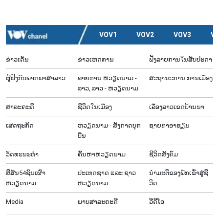
VOV1
VOV2
VOV3
V
ຂ່າວເດັ່ນ
ຂ່າວເຫດການ
ຟັງລາຍການໃນສັບປະດາ
ຜູ້​ຟັງ​ກັບ​ພາກ​ພາ​ສາ​ລາວ
ລາຍ​ການ ຫວຽດນາມ -
ສະຖານະການ ການເມືອງ
ລາວ, ລາວ - ຫວຽດນາມ
ສາລະຄະດີ
ຊີ​ວິດ​ໃນ​ເມືອງ
ເລື່ອງ​ລາວ​ເ​ຂດ​ບ້ານ​ນາ
ເສດຖະກິດ
ຫວຽດ​ນາມ - ສັງ​ກາດ​ບຸກ​
ຊາຍຄາອາຊຽນ
ບືນ
ວັດທະນະທໍາ
ຄົ້ນຫາຫວຽດນາມ
ຊີ​ວິດ​ສັງ​ຄົມ
ສີສັນ54ຊົນເຜົ່າ
ປະເທດຊາດ ແລະ ຊາວ
ນຳ​ມະ​ຕິ​ຂ​ອງ​ພັກ​ເຂົ້າ​ສູ່​ຊີ​
ຫວຽດນາມ
ຫວຽດນາມ
ວິດ
Media
ພາບສາລະຄະດີ
ວີດີໂອ