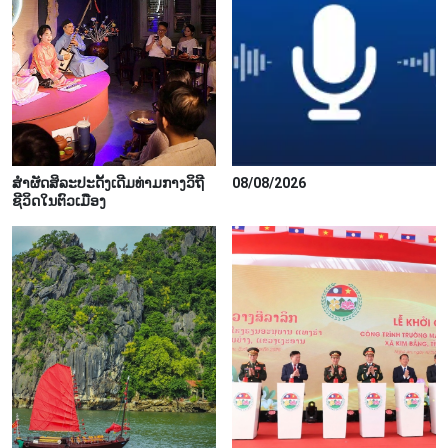
ສຳຜັດສິລະປະດັ້ງເດີມທ່າມກາງວິຖີ
08/08/2026
ຊີວິດໃນຕົວເມືອງ