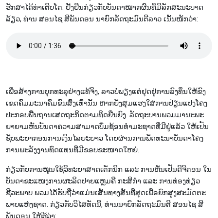
ຮັກ​ສາ​ໄດ້​ທ່າ​ເຕີບ​ໂຕ. ຢັ້ງ​ຢືນ​ກ່ຽວ​ກັບ​ບັນ​ດາ​ໝາກ​ຜົນ​ທີ່​ມີ​ລັກ​ສະ​ນະ​ບາດ​
ລ້ຽວ, ທ່ານ ສອນ​ໄຊ ສີ​ພັນ​ດອນ ​ນາ​ຍົກ​ລັດ​ຖະ​ມົນ​ຕີລາວ ເນັ້ນ​ໜັກ​ວ່າ:
ເພື່ອ​ສ້າງການ​ບຸ​ກ​ທະ​ລຸ​ຢ່າງ​ແທ້​ຈິງ, ລາວ​ບໍ່ພຽງ​ແຕ່​ຢຸດ​ຢູ່​ການ​ລົງ​ທຶນ​ໃຫ້​ຂົງ​
ເຂດ​ຄົມ​ມະ​ນາ​ຄົມ​ຂົນ​ສົ່ງ​ເທົ່າ​ນັ້ນ ຫາກ​ຍັງສຸມແຮງໃສ່ການ​ປ່ຽນ​ແປງ​ໂຄ​ງ​
ປະ​ກອບ​ພື້ນ​ຖານ​ເສດ​ຖະ​ກິດ​ຕາ​ມ​ທິດ​ຍືນ​ຍົງ. ລັດ​ຖະ​ບານ​ພວມ​ມາ​ນະ​ພະ​
ຍາ​ຍາມ​ຫັນ​ບັນ​ດາ​ຄວາມ​ສ​າ​ມາດ​ບົ່ມ​ຊ້ອນ​ທຳ​ມະ​ຊາດ​ທີ່​ມີ​ຢູ່​ແລ້ວ​ ໃຫ້​ເປັນ​
ຊັບ​ພະ​ຍາ​ກອນ​ການ​ເງິນໄລຍະ​ຍາວ ໂດຍຜ່ານ​ການ​ພັດ​ທະ​ນາ​ບັນ​ດາ​ໂຄງ​
ການ​ພະ​ລັງ​ງານ​ທົດ​ແທນ​ທີ່​ມີ​ຂອບ​ຂະໜາດ​ໃຫຍ່.
ກ່ຽວ​ກັບ​ການ​ໝູນ​ໃຊ້​ວິ​ທະ​ຍາ​ສາດ​ເຕັກ​ນິກ ແລະ ການຫັນ​ເປັນ​ດີ​ຈີ​ຕອນ ໃນ​
ບັນ​ດາ​ຂະ​ແໜງ​ການ​ຜະ​ລິດ​ປາຍ​ແຫຼມ​ຄື ​ກະ​ສິ​ກຳ ແລະ ການ​ທ່ອງ​ທ່ຽ​ວ​
ຊີວະພາບ ພວ​ມ​ໄດ້​ຮັ​ບ​ຖື​ວ່າ​ແມ່ນ​ເສັ້ນ​ທາງ​ສັ້ນ​ທີ່​ສຸດ​ເພື່ອ​ຍົກ​ສູງ​ສະ​ມັດ​ຕະ​
ພາບ​ແຫ່ງ​ຊາດ. ກ່ຽວ​ກັບ​ວິ​ໄສ​ທັດ​ນີ້, ທ່ານ​ນາ​ຍົກ​ລັດ​ຖະ​ມົນ​ຕີ ສອນ​ໄຊ ສີ​
ພັນ​ດອນ ໃຫ້​ຮູ້​ວ່າ: