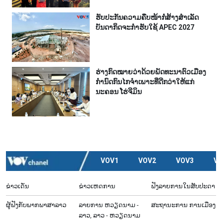
ຮັບປະກັນຄວາມຄືບໜ້າກໍ່ສ້າງສຳເລັດ
ບັນດາກິດຈະກຳຮັບໃຊ້ APEC 2027
ຮ່າງກົດໝາຍວ່າດ້ວຍພັດທະນາຕົວເມືອງ
ກຳນົດກົນໄກຈຳເພາະທີ່ດີກວ່າໃຫ້ແກ່
ນະຄອນ ໂຮ່ຈີມິນ
VOV1
VOV2
VOV3
V
ຂ່າວເດັ່ນ
ຂ່າວເຫດການ
ຟັງລາຍການໃນສັບປະດາ
ຜູ້​ຟັງ​ກັບ​ພາກ​ພາ​ສາ​ລາວ
ລາຍ​ການ ຫວຽດນາມ -
ສະຖານະການ ການເມືອງ
ລາວ, ລາວ - ຫວຽດນາມ