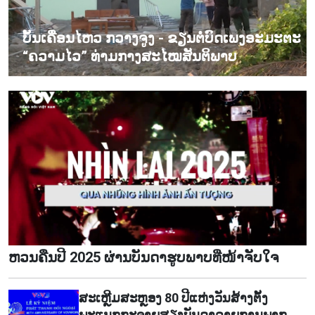
ບັ້ນເຄື່ອນໄຫວ ກວາງຈູງ - ຂຽນຕໍ່ບົດເພງອະມະຕະ
“ຄວາມໄວ” ທ່າມກາງສະໄໝສັນຕິພາບ
ຫວນຄືນປີ 2025 ຜ່ານບັນດາຮູບພາບທີ່ໜ້າຈັບໃຈ
ສະເຫຼີມສະຫຼອງ 80 ປີແຫ່ງວັນສ້າງຕັ້ງ
ພະແນກກະຈາຍສຽງບັນດາລາຍການພາກ