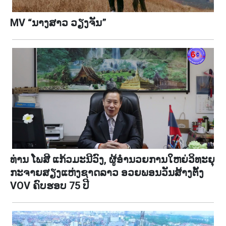
MV “ນາງສາວ ວຽງຈັນ”
ທ່ານ ໂພສີ ແກ້ວມະນີວົງ, ຜູ້ອໍານວຍການໃຫຍ່ວິທະຍຸ
ກະຈາຍສຽງແຫ່ງຊາດລາວ ອວຍ​ພອນວັນ​ສ້າງ​ຕັ້ງ
VOV ຄົບ​ຮອບ 75 ປີ