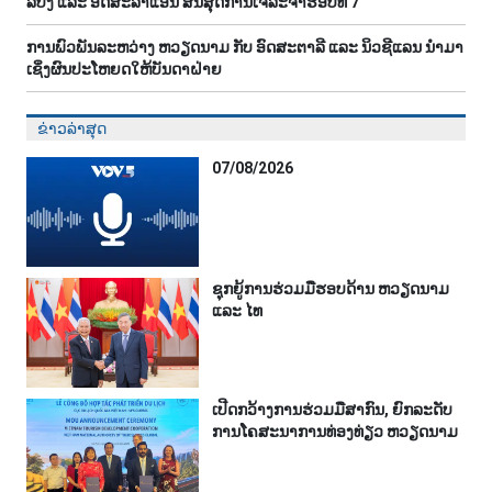
ລີ​ບັງ ແລະ ອິດ​ສະ​ລາ​ແອັນ ສິ້ນ​ສຸດ​ການ​ເຈ​ລະ​ຈາ​ຮອບ​ທີ 7
ການ​ພົວ​ພັນ​ລະ​ຫວ່າງ ຫວຽດ​ນາມ ກັບ ອົດ​ສະ​ຕາ​ລີ ແລະ ນິວ​ຊີ​ແລນ ນຳ​ມ​າ​
ເຊິ່ງ​ຜົນ​ປະ​ໂຫຍດ​ໃຫ້​ບັນ​ດາ​ຝ່າຍ
ຂ່າວລ່າສຸດ
07/08/2026
ຊຸກຍູ້ການຮ່ວມມືຮອບດ້ານ ຫວຽດນາມ
ແລະ ໄທ
ເປີດກວ້າງການຮ່ວມມືສາກົນ, ຍົກລະດັບ
ການໂຄສະນາການທ່ອງທ່ຽວ ຫວຽດນາມ