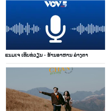
ແນມເຈ ເທິບທ່ວຽນ - ຮ້ານອາຫານ ລ່າງຕາ