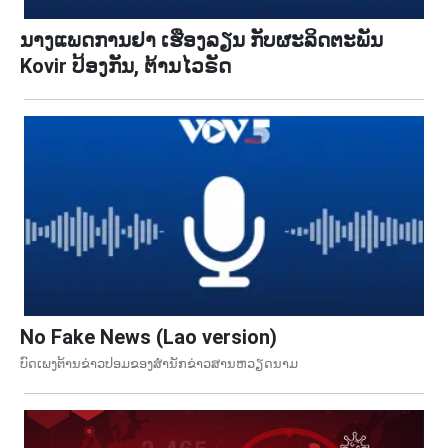
ນາງແພດການຢາ ເຮືອງລຽນ ກັບຜະລິດຕະພັນ
Kovir ປ້ອງກັນ, ຕ້ານໄວຣັດ
No Fake News (Lao version)
ບົດເພງຕ້ານຂ່າວປອມຂອງສຳນັກຂ່າວສານຫວຽດນາມ