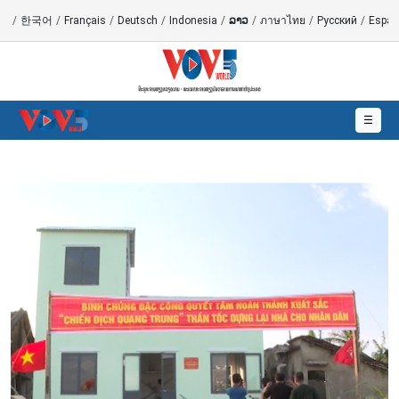
語
/
한국어
/
Français
/
Deutsch
/
Indonesia
/
ລາວ
/
ภาษาไทย
/
Русский
/
Españ
☰