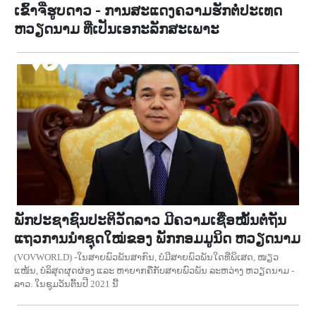
ເຂົ້າຈີ່ຮູບດາວ - ການສະແດງຄວາມຮັກຕໍ່ປະເທດ
ຫວຽດນາມ ທີ່ເປັນເອກະລັກສະເພາະ
ພັກປະຊາຊົນປະຕິວັດລາວ ມີຄວາມເຊື່ອໝັ້ນຕໍ່ຖັນ
ແຖວການນຳຊຸດໃໝ່ຂອງ ພັກກອມມູນິດ ຫວຽດນາມ
(VOVWORLD) -ໃນສາຍພົວພັນສາກົນ, ບໍ່ມີສາຍພົວພັນໃດທີ່ພິເສດ, ໜຽວ
ແໜ້ນ, ບໍລິສຸດຜຸດຜ່ອງ ແລະ ຫາຍາກຄືກັບສາຍພົວພັນ ລະຫວ່າງ ຫວຽດນາມ -
ລາວ. ໃນຊຸມວັນຕົ້ນປີ 2021 ນີ້