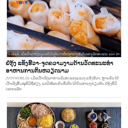
ຢໍ່ກຸ້ງ ແທັງຮ໊ວາ-ຈຸດຄວາມງາມດ້ານວັດທະນະທຳ
ອາຫານການກິນຫວຽດນາມ
(VOVWORLD) -ເມື່ອເວົ້າເຖິງອາຫານພິເສດຂອງແຂວງ ແທັງຮ໊ວາ, ຫຼາຍຄົນໄດ້
ເວົ້າເຖິງສົ້ມໝູທີ່ມີຊື່ສຽງ, ແຕ່ມີໜ້ອຍຄົນທີ່ເຄີຍໄດ້ຍິນຜ່ານໆກ່ຽວກັບ ຢໍ່ກຸ້ງທີ່ມີ
ເອກກະລັກ