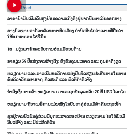
Most Read
ລາ​ຄາ​ນ້ຳ​ມັນ​ເພີ່ມ​ຂຶ້ນ​ສູງ​ຍ້ອນ​ຄວາມ​ເຄັ່ງ​ຕຶງ​ຢູ່​ພາກ​ພື້ນ​ຕາ​ເວັນ​ອອກ​ກາງ
ຮ່າງກົດໝາຍວ່າດ້ວຍພັດທະນາຕົວເມືອງ ກຳນົດກົນໄກຈຳເພາະທີ່ດີກວ່າ
ໃຫ້ແກ່ນະຄອນ ໂຮ່ຈີມິນ
ໄທ - ມຽນ​ມາ​ຍົກ​ລະ​ດັບ​ການ​ຮ່ວມ​ມື​ຮອບ​ດ້ານ
ອາຊຽ​ນ 59 ປີ​ແຫ່ງ​ການ​ສ້າງ​ຕັ້ງ: ຢັ້ງ​ຢືນ​ຄຸນ​ນະ​ທາດ ແລະ ຄຸນ​ຄ່າ​ດຶງ​ດູດ
ຫວຽດ​ນາມ ແລະ ລາວ​ເພີ່ມ​ທະ​ວີ​ການ​ແບ່​ງ​ປັນ​ບົດ​ຮຽນ​ປະ​ສົບ​ການ​ໃນ​ການ​
ຄົ້ນ​ຄ້​ວາ​ວິ​ທະ​ຍາ​ສາດ, ທິດ​ສະ​ດີ ແລະ ພຶດ​ຕິ​ກຳຕົວ​ຈິງ
ນຳ​ວົງ​ເງິນ​ການ​ຄ້າ ຫວຽດ​ນາມ ມາ​ເລ​ເຊຍ​ບັນ​ລຸ​ລະ​ດັບ 20 ຕື້ USD ໂດຍ​ໄວ
ຫ​ວຽດ​ນາມ ຖື​ອາ​ເມ​ລິ​ການ​ແມ່ນ​ໜຶ່ງ​ໃນ​ບັນ​ດາ​ຄູ່​ຮ່ວມ​ມື​ສຳ​ຄັນ​ແຖວ​ໜ້າ
ຊຸກ​ຍູ້​ການ​ພົວ​ພັນ​ຄູ່​ຮ່ວມ​ມື​ຍຸດ​ທະ​ສາດ​ຮອດ​ບ້ານ ຫວຽດ​ນາມ ໄທ​ໃຫ້​ນັບ​ມື້​
ນັບ​ແທ້​ຈິງ ແລະ ມີ​ປະ​ສິດ​ທິ​ຜົນ