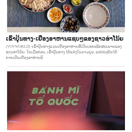
ເຂົ້າປຸ້ນທາງ-ເຍື່ອງອາຫານແຊບໆຂອງຊາວຮ່າໂນ້ຍ
(VOVWORLD) -ເຂົ້າປຸ້ນທາງແມ່ນເຍື່ອງອາຫານທີ່ເປັນເອກະລັກສະເພາະຂອງ
ຊາວຮ່າໂນ້ຍ. ໃນເມື່ອກ່ອນ, ເຂົ້າປຸ້ນທາງ ໄດ້ແຕ່ງໃນຍາມບຸນ, ແຕ່ປະຈຸບັນໄດ້
ກາຍເປັນເຍື່ອງອາຫານພິ