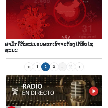
ສາມັກຄີກັນແນ່ນອນພວກເຮົາຈະຕ້ອງໄດ້ຮັບໄຊ
ຊະນະ
«
1
2
3
…
11
»