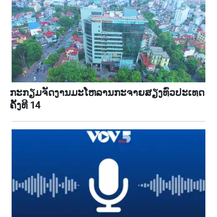
ກະ​ກຽມ​ຈັດງານມະໂຫລານກະຈາຍສຽງທົ່ວປະເທດ
ຄັ້ງທີ 14