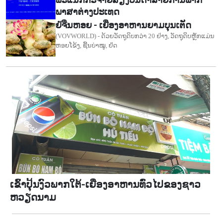
ພາສາຕ່າງປະເທດ
ຢໍ່ຈືນຫອຍ - ເຍື່ອງອາຫານຍາມບຸນເຕັດ
(VOVWORLD) - ດ້ວຍວັດຖຸດິບກວ່າ 20 ຢ່າງ, ວັດຖຸດິບຫຼັກແມ່ນ
ຫອຍໂຂ້ງ, ຊີ້ນບ່າໝູ, ຢໍ່ດ
ເຂົ້າປຸ້ນງົວພາກໃຕ້-ເຍື່ອງອາຫານທົ່ວໄປຂອງຊາວ
ຫວຽດນາມ