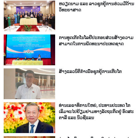
ຫວຽດ​ນາມ ແລະ ລາວ​ຊຸກ​ຍູ້​ການ​ຮ່ວມ​ມື​ດ້ານ
ວ​ິ​ທະ​ຍາ​ສາດ
ການ​ທູດ​ເຕັກ​ໂນ​ໂລ​ຢີ​ປະ​ກອບ​ສ່ວນ​ສ້າງ​ຄວາມ​
ສາ​ມາດ​ໃນ​ການ​ພັດ​ທະ​ນາ​ປະ​ເທດ​ຊາດ
ສ້າງ​ແລວ​ນິ​ຕິ​ກຳ​ເພື່ອ​ຊຸກ​ຍູ້​ການ​ເຕີບ​ໂຕ
ທ່ານ​ເລ​ຂາ​ທິ​ການ​ໃຫຍ່, ປ​ະ​ທານ​ປະ​ເທດ ໂຕ​
ເລິມ​ຈະ​ໄປ​ຢ້ຽມ​ຢາມ​ທາງ​ລັດ​ຖະ​ກິດ​ຢູ່ ອົດ​ສະ​
ຕາ​ລີ ແລະ ນິວ​ຊີ​ແລນ