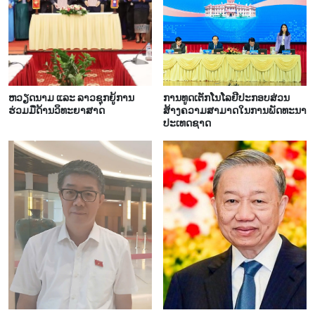
ຫວຽດ​ນາມ ແລະ ລາວ​ຊຸກ​ຍູ້​ການ​
ການ​ທູດ​ເຕັກ​ໂນ​ໂລ​ຢີ​ປະ​ກອບ​ສ່ວນ​
ຮ່ວມ​ມື​ດ້ານວ​ິ​ທະ​ຍາ​ສາດ
ສ້າງ​ຄວາມ​ສາ​ມາດ​ໃນ​ການ​ພັດ​ທະ​ນາ​
ປະ​ເທດ​ຊາດ