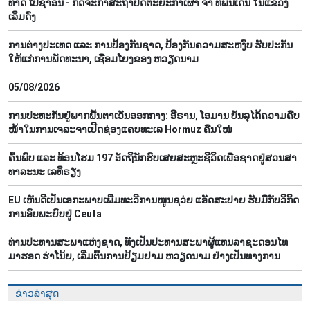
ທາດ ໂປຊາອີນື - ກິດຈະກຳສະຖາປັດຕະຍະກຳເຜົ່າ ຈຳ ທີ່ພົ້ນເດັ່ນ ໃນແຂວງ
ເລິມດົ່ງ
ການ​ຕ່າງ​ປະ​ເທດ ແລະ ການ​ປ້ອງ​ກັນ​ຊາດ, ​ປ້ອງ​ກັນ​ຄວາມ​ສະ​ຫງົບ ຮັ​ບ​ປະ​ກັນ​
ໃຫ້​ແກ່​ການ​ພັດ​ທະ​ນາ, ເຊື່ອມ​ໂຍງຂອງ ຫວຽດ​ນາມ
05/08/2026
ການ​ປະ​ທະ​ກັນ​ຢູ່​ພາກ​ພື້ນ​ຕາ​ເວັນ​ອອກ​ກາງ: ອີ​ຣານ, ໂອ​ມານ ​ບັນ​ລຸ​ໄດ້​ຄວາມ​ຄືບ​
ໜ້າ​ໃນ​ການ​ເຈ​ລະ​ຈາ​ເປີດ​ຊ່ອງ​ແຄບ​ທະ​ເລ Hormuz ຄືນ​ໃໝ່
ຄົ້ນ​ພົບ ແລະ ທ້ອນ​ໂຮມ 197 ອັດ​ຖິ​ນັກ​ຮົບ​ເສຍ​ສະຫຼະ​ຊີ​ວິດ​ເພື່ອ​ຊາດ​ຢູ່​ສວນ​ສາ​
ທາ​ລະ​ນະ ເລ​ທິ​ຣຽງ
EU ເຫັນ​ດີ​ເປັນ​ເອ​ກະ​ພາບ​ເພີ່ມ​ທະ​ວີ​ການ​ໜູນ​ຊວ່ຍ​ ແອັດ​ສະ​ປາຍ​ ຮັບ​ມື​ກັບ​ວິ​ກິດ​
ການ​ອົ​ບ​ພະ​ຍົບຢູ່ Ceuta
ທ່ານປະທານສະພາແຫ່ງຊາດ, ທັງເປັນປະທານສະພາຜູ້ແທນລາຊະດອນໄທ
ມາຮອດ ຮ່າໂນ້ຍ, ເລີ່ມຕົ້ນການຢ້ຽມຢາມ ຫວຽດນາມ ຢ່າງເປັນທາງການ
ຂ່າວລ່າສຸດ