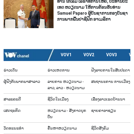
ທ່ານ ໂຕ​ເລິມ ເລ​ຂາ​ທິ​ການ​ໃຫຍ່, ປະ​ທານ​ປະ​
ເທດ ​ຫວຽດ​ນາມ ໃຫ້​ການ​ຕ້ອນ​ຮັບ​ທ່ານ
Samuel Paparo ຜູ້​ບັນ​ຊາ​ການກອງ​ບັນ​ຊາ​
ການພາກ​ພື້ນ​ປາ​ຊີ​ຟິກ ອາ​ເມ​ລິ​ກາ
VOV1
VOV2
VOV3
V
ຂ່າວເດັ່ນ
ຂ່າວເຫດການ
ຟັງລາຍການໃນສັບປະດາ
ຜູ້​ຟັງ​ກັບ​ພາກ​ພາ​ສາ​ລາວ
ລາຍ​ການ ຫວຽດນາມ -
ສະຖານະການ ການເມືອງ
ລາວ, ລາວ - ຫວຽດນາມ
ສາລະຄະດີ
ຊີ​ວິດ​ໃນ​ເມືອງ
ເລື່ອງ​ລາວ​ເ​ຂດ​ບ້ານ​ນາ
ເສດຖະກິດ
ຫວຽດ​ນາມ - ສັງ​ກາດ​ບຸກ​
ຊາຍຄາອາຊຽນ
ບືນ
ວັດທະນະທໍາ
ຄົ້ນຫາຫວຽດນາມ
ຊີ​ວິດ​ສັງ​ຄົມ