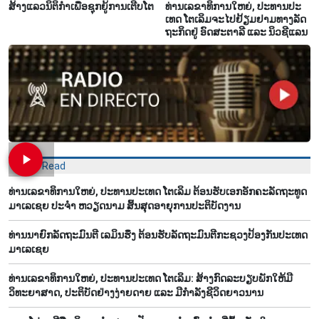
ສ້າງ​ແລວ​ນິ​ຕິ​ກຳ​ເພື່ອ​ຊຸກ​ຍູ້​ການ​ເຕີບ​ໂຕ
ທ່ານ​ເລ​ຂາ​ທິ​ການ​ໃຫຍ່, ປ​ະ​ທານ​ປະ​
ເທດ ໂຕ​ເລິມ​ຈະ​ໄປ​ຢ້ຽມ​ຢາມ​ທາງ​ລັດ​
ຖະ​ກິດ​ຢູ່ ອົດ​ສະ​ຕາ​ລີ ແລະ ນິວ​ຊີ​ແລນ
Most Read
ທ່ານເລຂາທິການໃຫຍ່, ປະທານປະເທດ ໂຕເລິມ ຕ້ອນຮັບເອກອັກຄະລັດຖະທູດ
ມາເລເຊຍ ປະຈຳ ຫວຽດນາມ ສິ້ນສຸດອາຍຸການປະຕິບັດງານ
ທ່ານນາຍົກລັດຖະມົນຕີ ເລມິນຮຶງ ຕ້ອນຮັບລັດຖະມົນຕີກະຊວງປ້ອງກັນປະເທດ
ມາເລເຊຍ
ທ່ານເລຂາທິການໃຫຍ່, ປະທານປະເທດ ໂຕເລິມ: ສ້າງກົດລະບຽບພັກໃຫ້ມີ
ວິທະຍາສາດ, ປະຕິບັດຢ່າງງ່າຍດາຍ ແລະ ມີກຳລັງຊີວິດຍາວນານ