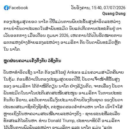
Facebook
ວັນອັງຄານ, 15:40, 07/07/2026
Quang Dung
ກອງ​ປະ​ຊຸມ​ສຸ​ດຍອດ ນາ​ໂຕ ປີນີ້ແມ່ນ​ການ​ພົບ​ປະ​ຂັ້ນ​ສູງ​ທຳ​ອິດ​ລະ​ຫວ່າງ​​
ການ​ນຳບັນ​ດາ​ປະ​ເທດ​ໃນ​ສຳ​ພັນ​ທະ​ມິດ ນັບ​ແຕ່​​ເກີດ​ການ​ປະ​ທະ​ກັນ​ຢູ່​ ຕາ​
ເວັນ​ອອກ​ກາງ ເມື່ອ​ເດືອນ ກຸມ​ພາ 2026, ເຫດ​ການ​ໄດ້​​ເປັນ​ຂີດ​ໝາຍ​​ການ​
ແຕກ​ແຫງ​ຢ່າງ​ຮ້າຍ​ແຮງ​ລະ​ຫວ່າງ ອາ​ເມ​ລິ​ກາ ກັບ ບັນ​ດາ​ພັນ​ທະ​ມິດ​ຫຼັກ​​
ໃນ ນາ​ໂຕ.
ຫຼຸດຜ່ອນ​ຄວາມ​ເຄັ່ງ​ຕຶງ​ກັບ ວໍ​ຊິ​ງ​ຕັນ
ບັນ​ຫາ​ທຳ​ອິດ​ເຊິ່ງ ນາ​ໂຕ ຕ້ອງ​ແກ້​ໄຂ​ຢ​ູ່ Ankara ແມ່ນ​ຄວາ​ມສາ​ມັກ​ຄີ​​ພາຍ​
ໃນ​ກຸ້ມ. ກ່ອນ​ທີ່​ດຳ​ເນີນ​ກອງ​ປະ​ຊຸມ​ສຸດ​ຍອດ​ປີນີ້, ບັນ​ດາ​ເຈົ້າ​ໜ້າ​ທີ່​ຂັ້ນ​ສູງ​
ຂອງ ອາ​ເມ​ລິ​ກາ ໄດ້​ຕຳ​ໜິ​ຕິ​ຕຽນ​​ ນາ​ໂຕ ຢ່າງ​ລ້ຽນ​ຕິດ, ຈາກ​ເລື່ອງ ບັນ​ດາ​
ພັນ​ທະ​ມິດ​ໃນ​ນາ​ໂນ​ປະ​ຕິ​ເສດ​ສະ​ໜັບ​ສະ​ໜູນ ອາ​ເມ​ລິ​ກາ ໃນ​ການ​ປະ​ທະ​
ກັນ​ກັບ ອີ​ຣານ, ລະ​ດັບການ​ເພີ່ມ​ງົບ​ປະ​ມານ​ດ້ານປ້ອງ​ກັນ​ຊາດ​ ​ຂອງ​ບັນ​ດາ​
ປະ​ເທດ​ສະ​ມາ​ຊິກຍັງ​​ຊັກ​ຊ້າ, ຕ​ະ​ຫຼອດ​ຮອດ​ຄຳ​ກ່າວ​ຫາ ນາ​ໂຕ ເອົາໃຈ​ໃສ່
ຫຼາຍ​ເຖິງ​ບັນ​ຫາ​ຄວາມ​ສະ​ເໝີ​ພາບ​ລະ​ຫວ່າງ​ຍິງ - ຊາຍ​​ຂະ​ນະ​ທີ່ລະ​ເລີຍ
ທັກ​ສະ​ແກ້​ໄຂ​ບັນ​ຫາ. ທ່ານ Donald Trump, ປະ​ທາ​ນາ​ທິ​ບໍ​ດີ ອາ​ເມ​ລິ​ກາ
ໄດ້​ເອີ້ນ​ການ​ພົວ​ພັນ​ລະ​ຫວ່າງ ອາ​ເມ​ລິ​ກາ ແລະ ນາ​ໂຕ ແມ່ນ “ແປກ