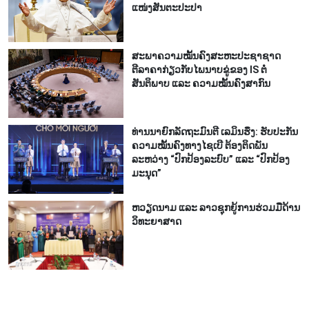
ແໜ່ງສັນຕະປະປາ
ສະພາຄວາມໝັ້ນຄົງສະຫະປະຊາຊາດ
ຕີລາຄາກ່ຽວກັບໄພນາບຂູ່ຂອງ IS ຕໍ່
ສັນຕິພາບ ແລະ ຄວາມໝັ້ນຄົງສາກົນ
ທ່ານນາຍົກລັດຖະມົນຕີ ເລມິນຮຶງ: ຮັບປະກັນ
ຄວາມໝັ້ນຄົງທາງໄຊເບີ ຕ້ອງຕິດພັນ
ລະຫວ່າງ “ປົກປ້ອງລະບົບ” ແລະ “ປົກປ້ອງ
ມະນຸດ”
ຫວຽດ​ນາມ ແລະ ລາວ​ຊຸກ​ຍູ້​ການ​ຮ່ວມ​ມື​ດ້ານ
ວ​ິ​ທະ​ຍາ​ສາດ