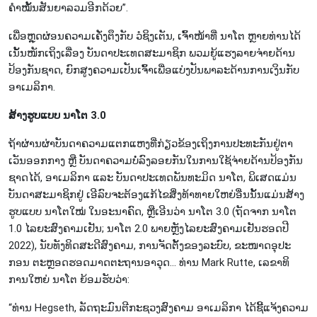
ຄຳ​ໝັ້ນ​ສັນ​ຍາ​ລວມ​ອີກ​ດ້ວຍ”.
ເພື່ອ​ຫຼຸດ​ຜ່ອນ​ຄວາມ​ເຄັ່ງ​ຕຶງ​ກັບ ວໍ​ຊິງ​ເຕັນ,​ ເຈົ້າ​ໜ້າ​ທີ່ ນາ​ໂຕ ຫຼາຍ​ທ່ານ​ໄດ້​
ເນັ້ນ​ໜັກ​ເຖິງ​ເລື່ອງ ບັນ​ດາ​ປະ​ເທດ​ສະ​ມາ​ຊິກ ພວມ​ຍູ້​ແຮງ​ລາຍ​ຈ່າຍ​ດ້ານ​
ປ້ອງ​ກັນ​ຊາດ, ຍົກ​ສູງ​ຄວາມ​ເປັນ​ເຈົ້າ​ເພື່ອ​ແບ່ງ​ປັນ​ພາ​ລະ​ດ້ານ​ການ​ເງິນ​ກັບ
ອາ​ເມ​ລິ​ກາ.
ສ້າງ​ຮູບ​ແບບ ນາ​ໂຕ 3.0
ຖ້າຜ່ານ​ຜ່າ​ບັນ​ດາ​ຄວາມ​ແຕກ​ແຫງທີ່​ກ່ຽວ​ຂ້ອງ​ເຖິງ​ການ​ປະ​ທະ​ກັນ​ຢູ່​ຕາ​
ເວັນ​ອອກ​ກາງ ຫຼື ບັນ​ດາ​ຄວາມບໍ່​ລົງ​ລອຍ​ກັນ​ໃນ​ການ​ໃຊ້​ຈ່າຍ​ດ້ານ​ປ້ອງ​ກັນ​
ຊາ​ດ​ໄດ້, ອາ​ເມ​ລິ​ກາ ແລະ ບັນ​ດາ​ປະ​ເທດ​ພັນ​ທະ​ມິດ ນາ​ໂຕ, ພິ​ເສດ​ແມ່ນ​
ບັນ​ດາ​ສະ​ມາ​ຊິກ​ຢູ່ ເອີ​ລົບຈະ​ຕ້ອງ​ແກ້​ໄຂສິ່ງ​ທ້າ​ທາຍ​ໃຫຍ່​ອື່ນ​ນັ້ນແມ່ນ​​ສ້າງ​
ຮູບ​ແບບ ນາ​ໂຕ​ໃໝ່ ໃນ​ອະ​ນາ​ຄົດ, ຫຼື​​ເອີນ​ວ່າ ນາ​ໂຕ 3.0 (ຖັດ​ຈາກ ນາ​ໂຕ
1.0 ​ໄລ​ຍະ​ສົງ​ຄາມ​ເຢ​ັນ; ນາ​ໂຕ 2.0 ພາຍ​ຫຼັງໄລ​ຍະ​ສົງ​ຄາມ​ເຢ​ັນ​ຮອດ​ປີ
2022), ນັບ​ທັງ​ທິດ​ສະ​ດີ​ສົງ​ຄາມ, ​ການ​ຈັດ​ຕັ້ງ​ຂອງ​ລ​ະ​ບົບ, ​ຂະ​ໜາດ​ອຸ​ປະ​
ກອນ ຕະ​ຫຼອ​ດ​ຮອດ​ມາດ​ຕະຖານ​ອາ​ວຸດ… ທ່ານ Mark Rutte, ເລ​ຂາ​ທິ​
ການ​ໃຫຍ່ ນາ​ໂຕ ຍ້ອມ​ຮັບ​ວ່າ:
“ທ່ານ Hegseth, ລັດ​ຖະ​ມົນ​ຕີ​ກະ​ຊວງ​ສົງ​ຄາມ ອາ​ເມ​ລິ​ກາ ໄດ້​ຊີ້​ແຈ້ງ​ຄວາມ​