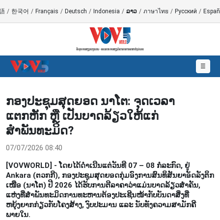
語
/
한국어
/
Français
/
Deutsch
/
Indonesia
/
ລາວ
/
ภาษาไทย
/
Русский
/
Españ
☰
ກອງປະຊຸມສຸດຍອດ ນາໂຕ: ຈຸດເວລາ
ແຕກຫັກ ຫຼື ເປັນບາດລ້ຽວໃຫ້ແກ່
ສຳພັນທະມິດ?
07/07/2026 08:40
[VOVWORLD] - ໂດຍໄດ້ດຳເນີນແຕ່ວັນທີ 07 – 08 ກໍລະກົດ, ຢູ່
Ankara (ຕວກກີ), ກອງປະຊຸມສຸດຍອດກຸ່ມອົງການສົນທິສັນຍາອັດລັງຕິກ
ເໜືອ (ນາໂຕ) ປີ 2026 ໄດ້ຮັບການຕີລາຄາວ່າແມ່ນບາດລ້ຽວສຳຄັນ,
ແຫ່ງທີ່ສຳພັນທະມິດການທະຫານຕ້ອງປະເຊີນໜ້າກັບບັນດາສິ່ງທີ່
ຫຍຸ້ງຍາກກ່ຽວກັບໂຄງສ້າງ, ງົບປະມານ ແລະ ນັບທັງຄວາມສາມັກຄີ
ພາຍໃນ.