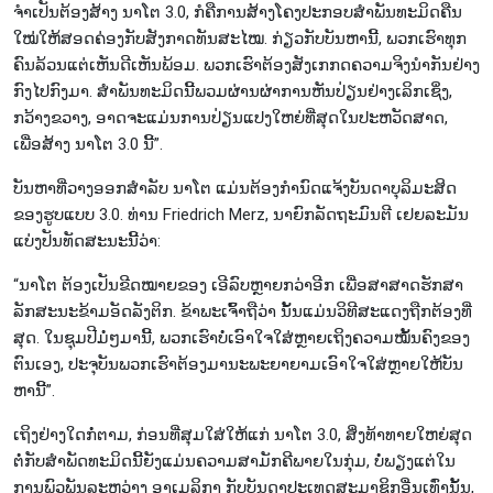
ຈຳ​ເປັນ​ຕ້ອງ​ສ້າງ ນາ​ໂຕ 3.0, ກໍ​ຄື​ການ​ສ້າງ​ໂຄງ​ປະ​ກອບ​ສຳ​ພັນ​ທະ​ມິດ​ຄືນ​
ໃໝ່​ໃຫ້​ສອດ​ຄ່ອງ​ກັບ​ສັງ​ກາດ​ທັນ​ສະ​ໄໝ. ກ່ຽວ​ກັບ​ບັນ​ຫານີ້, ພວກ​ເຮົາ​ທຸກ​
ຄົນລ້ວນ​ແຕ່​ເຫັນ​ດີ​ເຫັນ​ພ້ອມ. ພວກ​ເຮົາ​ຕ້ອງ​ສັງ​ເກກດ​ຄວາມ​ຈິງ​ນຳ​ກັນ​ຢ່າງ​
ກົງ​ໄປ​ກົງ​ມາ. ສຳ​ພັນ​ທະ​ມິດນີ້​ພວມ​ຜ່ານ​ຜ່າ​ການ​ຫັນ​ປ່ຽນ​ຢ່າງ​ເລິກ​ເຊິ່ງ,
ກວ້າງ​ຂວາງ, ອາດ​ຈະ​ແມ່ນ​ການ​ປ່ຽນ​ແປງ​ໃຫຍ່​ທີ່​ສຸດ​ໃນ​ປະ​ຫວັດ​ສາດ,
ເພື່ອ​ສ້າງ ນາ​ໂຕ 3.0 ນີ້”.
ບັນ​ຫາ​ທີ່​ວາງ​ອອກ​ສຳ​ລັບ ນາ​ໂຕ ແມ່ນ​ຕ້ອງ​ກຳ​ນົດ​ແຈ້ງ​ບັນ​ດາ​ບຸ​ລິ​ມະ​ສິດ​
ຂອງ​ຮູບ​ແບບ 3.0. ທ່ານ Friedrich Merz, ນາ​ຍົກ​ລັດ​ຖະ​ມົນ​ຕີ​ ເຢຍ​ລະ​ມັນ
ແບ່ງ​ປັນ​ທັດ​ສະ​ນະ​ນີ້​ວ່າ:
“ນາ​ໂຕ ຕ​້ອງ​ເປັນ​ຂີດ​ໝາຍ​ຂອງ ເອີ​ລົບຫຼາຍກວ່າອີກ ເພື່ອ​ສາ​ສາດ​ຮ​ັກ​ສາ​
ລັກ​ສະ​ນະ​ຂ້າມ​ອັດລັງ​ຕິກ. ຂ້າ​ພະ​ເຈົ້າ​ຖື​ວ່າ ນັ້ນ​ແມ່ນ​ວິ​ທີ​ສະ​ແດງຖືກ​ຕ້ອງ​ທີ່​
ສຸດ. ໃນ​ຊຸມ​ປີມໍ່ໆ​ມານີ້, ພວກ​ເຮົາ​​ບໍ່​ເອົາ​ໃຈ​ໃສ່ຫຼາຍ​ເຖິງ​ຄວາມ​ໝັ້ນ​ຄົງຂອງ​
ຕົນ​ເອງ, ປະ​ຈຸ​ບັນພວກ​ເຮົາ​ຕ້ອງ​ມາ​ນະ​ພະ​ຍາ​ຍາມ​ເອົາ​ໃຈ​ໃສ່ຫຼາຍ​ໃຫ້​ບັນ​
ຫານີ້​”.
ເຖິງ​ຢ່າງ​ໃດ​ກໍ່​ຕາມ, ກ່ອນ​ທີ່​ສຸມ​ໃສ່​ໃຫ້​ແກ່ ນາ​ໂຕ 3.0, ສິ່ງ​ທ້າ​ທາຍ​ໃຫຍ່​ສຸດ​
ຕໍ່​ກັບ​ສຳ​ພັດ​ທະ​ມິດນີ້​ຍັງ​ແມ່ນ​ຄວາມ​ສາ​ມັກ​ຄີ​ພາຍ​ໃນ​ກຸ່ມ, ບໍ່​ພຽງ​ແຕ່​ໃນ​
ການ​ພົວ​ພັນ​ລະ​ຫວ່າງ ອາ​ເມລິກາ ກັບ​ບັນ​ດາ​ປະ​ເທ​ດ​ສະ​ມາ​ຊິກ​ອື່ນ​ເທົ່າ​ນັ້ນ,