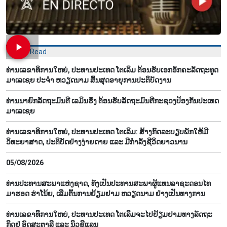
Most Read
ທ່ານເລຂາທິການໃຫຍ່, ປະທານປະເທດ ໂຕເລິມ ຕ້ອນຮັບເອກອັກຄະລັດຖະທູດ
ມາເລເຊຍ ປະຈຳ ຫວຽດນາມ ສິ້ນສຸດອາຍຸການປະຕິບັດງານ
ທ່ານນາຍົກລັດຖະມົນຕີ ເລມິນຮຶງ ຕ້ອນຮັບລັດຖະມົນຕີກະຊວງປ້ອງກັນປະເທດ
ມາເລເຊຍ
ທ່ານເລຂາທິການໃຫຍ່, ປະທານປະເທດ ໂຕເລິມ: ສ້າງກົດລະບຽບພັກໃຫ້ມີ
ວິທະຍາສາດ, ປະຕິບັດຢ່າງງ່າຍດາຍ ແລະ ມີກຳລັງຊີວິດຍາວນານ
05/08/2026
ທ່ານປະທານສະພາແຫ່ງຊາດ, ທັງເປັນປະທານສະພາຜູ້ແທນລາຊະດອນໄທ
ມາຮອດ ຮ່າໂນ້ຍ, ເລີ່ມຕົ້ນການຢ້ຽມຢາມ ຫວຽດນາມ ຢ່າງເປັນທາງການ
ທ່ານ​ເລ​ຂາ​ທິ​ການ​ໃຫຍ່, ປ​ະ​ທານ​ປະ​ເທດ ໂຕ​ເລິມ​ຈະ​ໄປ​ຢ້ຽມ​ຢາມ​ທາງ​ລັດ​ຖະ​
ກິດ​ຢູ່ ອົດ​ສະ​ຕາ​ລີ ແລະ ນິວ​ຊີ​ແລນ