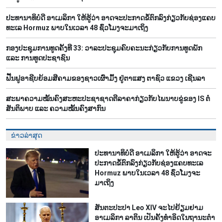
ປະທານາທິບໍດີ ອາເມລິກາ ໃຫ້ຮູ້ວ່າ ອາດຈະປະກາດຂໍ້ຕົກລົງກ່ຽວກັບຊ່ອງແຄບ
ທະເລ Hormuz ພາບໃນເວລາ 48 ຊົ່ວໂມງຈະມາເຖິງ
ກອງປະຊຸມການທູດຄັ້ງທີ 33: ວາລະປະຊຸມຄົບຄະນະກ່ຽວກັບການທູດພັກ
ແລະ ການທູດປະຊາຊົນ
ຟື້​ນ​ຟູ​ອາ​ຊີບ​ຍ້ອມ​ສີ​ຄາມຂອງ​ຊາວ​ເຜົ່າ​ມົ້ງ​ ຢູ່​ຕາ​ແສງ ຕາ​ຊົວ ແຂວງ ເຊີນ​ລາ
ສະພາຄວາມໝັ້ນຄົງສະຫະປະຊາຊາດຕີລາຄາກ່ຽວກັບໄພນາບຂູ່ຂອງ IS ຕໍ່
ສັນຕິພາບ ແລະ ຄວາມໝັ້ນຄົງສາກົນ
ຂ່າວລ່າສຸດ
ປະທານາທິບໍດີ ອາເມລິກາ ໃຫ້ຮູ້ວ່າ ອາດຈະ
ປະກາດຂໍ້ຕົກລົງກ່ຽວກັບຊ່ອງແຄບທະເລ
Hormuz ພາບໃນເວລາ 48 ຊົ່ວໂມງຈະ
ມາເຖິງ
ສັນຕະປະປາ Leo XIV ຈະໄປຢ້ຽມຢາມ
ອາເມລິກາ ລາຕິນ ເປັນຄັ້ງທຳອິດໃນຖານະຕຳ