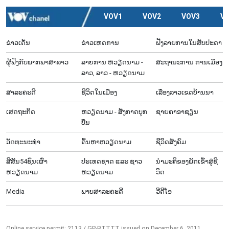
VOV1
VOV2
VOV3
V
ຂ່າວເດັ່ນ
ຂ່າວເຫດການ
ຟັງລາຍການໃນສັບປະດາ
ຜູ້​ຟັງ​ກັບ​ພາກ​ພາ​ສາ​ລາວ
ລາຍ​ການ ຫວຽດນາມ -
ສະຖານະການ ການເມືອງ
ລາວ, ລາວ - ຫວຽດນາມ
ສາລະຄະດີ
ຊີ​ວິດ​ໃນ​ເມືອງ
ເລື່ອງ​ລາວ​ເ​ຂດ​ບ້ານ​ນາ
ເສດຖະກິດ
ຫວຽດ​ນາມ - ສັງ​ກາດ​ບຸກ​
ຊາຍຄາອາຊຽນ
ບືນ
ວັດທະນະທໍາ
ຄົ້ນຫາຫວຽດນາມ
ຊີ​ວິດ​ສັງ​ຄົມ
ສີສັນ54ຊົນເຜົ່າ
ປະເທດຊາດ ແລະ ຊາວ
ນຳ​ມະ​ຕິ​ຂ​ອງ​ພັກ​ເຂົ້າ​ສູ່​ຊີ​
ຫວຽດນາມ
ຫວຽດນາມ
ວິດ
Media
ພາບສາລະຄະດີ
ວີດີໂອ
Online service permit: 2113 / GP-BTTTT issued on December 6, 2011