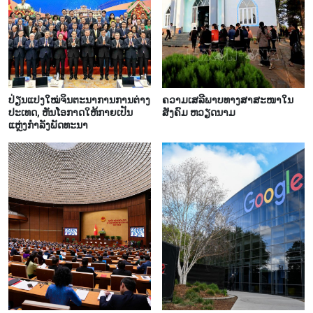
ປ່ຽນແປງໃໝ່ຈິນຕະນາການການຕ່າງ
ຄວາມ​ເສ​ລີ​ພາບ​ທາງສາ​ສະ​ໜາ​ໃນ​
ປະເທດ, ຫັນໂອກາດໃຫ້ກາຍເປັນ
ສັງ​ຄົມ ຫວຽດ​ນາມ
ແຫຼ່ງກຳລັງພັດທະນາ