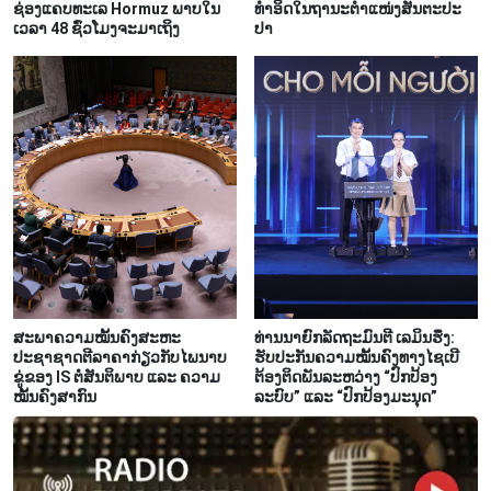
ຊ່ອງແຄບທະເລ Hormuz ພາບໃນ
ທຳອິດໃນຖານະຕຳແໜ່ງສັນຕະປະ
ເວລາ 48 ຊົ່ວໂມງຈະມາເຖິງ
ປາ
ສະພາຄວາມໝັ້ນຄົງສະຫະ
ທ່ານນາຍົກລັດຖະມົນຕີ ເລມິນຮຶງ:
ປະຊາຊາດຕີລາຄາກ່ຽວກັບໄພນາບ
ຮັບປະກັນຄວາມໝັ້ນຄົງທາງໄຊເບີ
ຂູ່ຂອງ IS ຕໍ່ສັນຕິພາບ ແລະ ຄວາມ
ຕ້ອງຕິດພັນລະຫວ່າງ “ປົກປ້ອງ
ໝັ້ນຄົງສາກົນ
ລະບົບ” ແລະ “ປົກປ້ອງມະນຸດ”