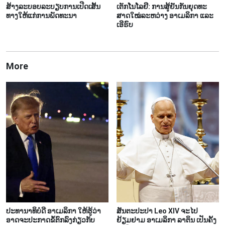
ສ້າງ​ລະ​ບອບ​ລະ​ບຽບ​ການ​ເປີດ​ເສັ້ນ​
ເຕັກ​ໂນ​ໂລ​ຢີ: ການ​ສູ້​ຢັນ​ກັນ​ຍຸດ​ທະ​
ທາງ​ໃຫ້​ແກ່​ການ​ພັດ​ທະ​ນາ
ສາດ​ໃໝ່​ລະ​ຫວ່າງ ອາ​ເມ​ລິ​ກາ ແລະ
ເອີ​ຣົບ
More
ປະທານາທິບໍດີ ອາເມລິກາ ໃຫ້ຮູ້ວ່າ
ສັນຕະປະປາ Leo XIV ຈະໄປ
ອາດຈະປະກາດຂໍ້ຕົກລົງກ່ຽວກັບ
ຢ້ຽມຢາມ ອາເມລິກາ ລາຕິນ ເປັນຄັ້ງ