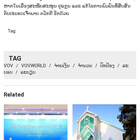
ຫາກ​ໃນ​ເລື່ອງ​ສະ​ໜັບ​ສະ​ໜູນ ຢູ​ແກຼນ ແລະ ແກ້​ໄຂ​ການ​ພົວ​ພັນ​ທີ່​ສັບ​ສົນ​
ກັບ​ປະ​ເທດ​ເຈົ້າ​ພາບ ຕວັກ​ກີ ອີກ​ດ້ວຍ.
Tag:
TAG
VOV
/
VOVWORLD
/
ຈ່າຍ​ເງິນ​
/
​ຈຳ​ນວນ​
/
​ປົກ​ປ້ອງ​
/
ລະ​
ບອບ
/
​ລະ​ບຽບ
Related