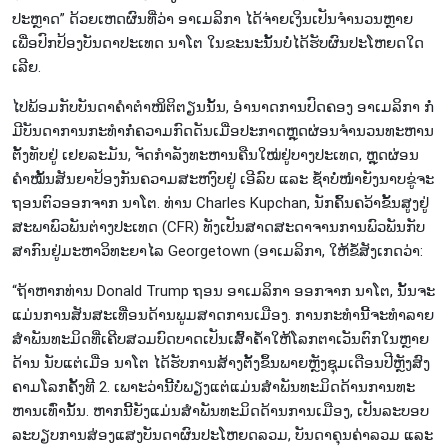
ປະຫຼາດ” ດ້ວຍເຫດ​ຜົນ​ທີ່​ວ່າ ອາ​ເມ​ລິ​ກາ ໄດ້​ຈ່າຍ​ເງິນ​ເປັນ​ຈຳ​ນວນ​ຫຼາຍ​
ເພື່ອ​ປົກ​ປ້ອງ​ບັນ​ດາ​ປະ​ເທດ ນາ​ໂຕ ໃນ​ຂະ​ນະ​ນັ້ນ​ບໍ່​ໄດ້​ຮັບ​ຜົນ​ປະ​ໂຫຍດ​ໃດ​
ເລີຍ.
ໄປ​ພ​້ອມ​ກັບ​ບັນ​ດາ​ຄຳ​ຕຳ​ໜິ​ຕິ​ຕຽນ​ນັ້ນ, ອຳ​ນາດ​ການ​ປົດ​ຄອງ ອາ​ເມ​ລິ​ກາ ກໍ່​
ມີ​ບັນ​ດາ​ການ​ກະ​ທຳ​ກໍ່​ຄວາມ​ກົດ​ດັນ​ເມື່ອ​ປະ​ກາດ​ຫຼຸດ​ຜ່ອນ​ຈຳ​ນວນ​ທະ​ຫານ​
ຕັ້ງ​ທັບ​ຢູ່ ເຢ​ຍ​ລະ​ມັນ, ຈັດ​ກຳ​ລັງ​ທະ​ຫານ​ຄືນ​ໃໝ່​ຢູ່​ບາງ​ປະ​ເທດ​, ຫຼຸດ​ຜ່ອນ​
ຄຳ​ໝັ້ນ​ສັນ​ຍາ​ປ້ອງ​ກັນ​ຄວາມ​ສະ​ຫງົບ​ຢູ່ ເອີ​ລົບ ແລະ ຊ້ຳ​ບໍ່​ໜຳຍັງ​ນາບ​ຂູ່​​ຈະ
ຖອນ​ຕົວ​ອອກ​ຈາກ ນາ​ໂຕ. ທ່ານ Charles Kupchan, ນັກ​ຄົ້ນ​ຄວ້າ​ຂັ້ນ​ສູງ​ຢູ່​
ສະ​ພາ​ພົວ​ພັນ​ຕ່າງ​ປະ​ເທດ (CFR) ທັງ​ເປັນ​ສາດ​ສະ​ດາ​ຈານ​ການ​ພ​ົວ​ພັນ​ກັບ​
ສາ​ກົນ​ຢູ່​ມະ​ຫາ​ວິ​ທະ​ຍາ​ໄລ Georgetown (ອາ​ເມ​ລິ​ກາ, ໃຫ້​ຂໍ້​ສັງ​ເກດ​ວ່າ:
“ຖ້າ​ຫາກ​ທ່ານ Donald Trump ຖອນ ອາ​ເມ​ລິ​ກາ ອອກ​ຈາກ ນາ​ໂຕ, ນັ້ນ​ຈະ​
ແມ່ນການ​ສັນ​ສະ​ເທື່ອນ​ດ້ານ​ພູ​ມ​ສາດ​ການ​ເມືອງ. ການ​ກະ​ທຳ​ນີ້​ຈະ​ທຳ​ລາຍ​
ສຳ​ພັນ​ທະ​ມິດ​​ທີ່ເຄີບ​ສວມ​ບົດ​ບາດ​​ເປັນເສົ້າ​ຄ້ຳ​ໃຫ້​ໂລກ​ຕາ​ເວັນ​ຕົກໃນ​ຫຼາຍ​
ດ້ານ ນັບ​ແຕ່​ເມື່ອ ນາ​ໂຕ ໄດ້​ຮັບ​ການ​ສ້າງ​ຕັ້ງ​ຂຶ້​ນພາຍ​ຫຼັງ​ຊຸມ​ເດືອນ​ປີ​ຫຼັງ​ສົງ​
ຄາມ​​ໂລກຄັ້ງ​ທີ 2. ເພາະ​ວ່ານີ້ບໍ່​ພ​ຽງ​ແຕ່ແມ່ນ​ສຳ​ພັນ​ທະ​ມິດ​ດ້ານ​ການ​ທະ​
ຫານ​ເທົ່າ​ນັ້ນ. ​ຫາກນີ້​ຍັງ​ແມ່ນ​ສຳ​ພັນ​ທະ​ມິດ​ດ້ານ​ການ​ເມືອງ, ເປັນ​ລະ​ບອບ​
ລະ​ບຽບ​ການ​ສ່ອ​ງ​ແສງ​ບັນ​ດາ​ຜົນ​ປະ​ໂຫຍດ​ລວມ, ບັນ​ດາ​ຄຸນ​ຄ່າ​ລວມ ແລະ