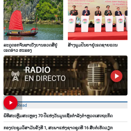
ລະດູດອກຈັນຜາເບັ່ງບານອວດສີຢູ່
ສ້າງພູມປັນຍາຢູ່ເຂດຊາຍແດນ
ເຂດອ່າວ ຮະລອງ
Most Read
ພິທີສະເຫຼີມສະເຫຼອງ 70 ປີແຫ່ງວັນມູນເຊື້ອກຳລັງຕຳຫຼວດເສດຖະກິດ
ກອງປະຊຸມວິສາມັນຄັ້ງທີ 1, ສະພາແຫ່ງຊາດຊຸດທີ 16 ສືບຕໍ່ເຮັດວຽກ