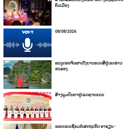
ຕົວເມືອງ
08/08/2026
ລະດູດອກຈັນຜາເບັ່ງບານອວດສີຢູ່ເຂດອ່າວ
ຮະລອງ
ສ້າງພູມປັນຍາຢູ່ເຂດຊາຍແດນ
ຂອບເຂດເຊື່ອມຕໍ່ເສດຖະກິດ ອາຊຽນ -