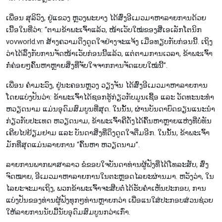
ເພື່ອນ ສຸ​ລິ​ວົງ, ຢູ່​ແຂວງ ຫຼວງ​ພະ​ບາງ ໄດ້​ສົ່ງ​ອີ​ເມວມ​າ​ຫາ​ລາຍ​ການດ້ວຍ​
ເນື້ອ​ໃນ​ທີ່​ວ່າ: “ຕາມ​ຂ້າ​ພະ​ເຈົ້າ​ແລ້ວ, ໜ້າ​ເວັບ​ໃໝ່​ຂອງສື່​ເອ​ເລັກ​ໂຕ​ນິກ
vovworld.vn ສ້າງ​ຄວາມດຶງ​ດູດ​ໃຈຢ່າງ​ຈະ​ແຈ້ງ​ ເມື່ອ​ທຽບ​ກັບ​ກ່ອນນີ້. ເຖິງ
ວ່າ​ໄດ້ລຶ້ງ​ກັບ​ການຈັດໜ້າເວັບກ່ອນນີ້​ແລ້ວ, ແຕ່​ຕາມ​ການ​ເວ​ລາ, ຂ້າ​ພະ​ເຈົ້າ​
ກໍ່​ຄ່ອຍ​ໆຄ​ົ້ນ​ຫາ​ຫຼາຍ​ສິ່​ງ​ທີ່ຈັບໃຈ​ຈາກ​ການຈັດ​ແບບ​ໃໝ່​ນີ້”.
ເພື່ອນ ຄຳ​ມະ​ວົງ, ຢູ່​ນະ​ຄອນ​ຫຼວງ ວຽງ​ຈັນ ໄດ້​ສົ່ງ​ອີ​ເມວ​ມາ​ຫາ​ລາຍ​ການ​
ໂດຍ​ແບ​່ງ​ປັນ​ວ່າ: ຂ້າ​ພະ​ເຈົ້າ​ໄດ້​ຊອກ​ຮູ້​ກ່ຽວ​ກັບ​ມູນ​ເຊື້ອ ແລະ ວັດ​ທະ​ນະ​ທຳ
ຫວຽດ​ນາມ ແມ່ນ​ອຸ​ດົມ​ສົມ​ບູນ​ທີ່​ສຸດ. ໃນ​ນັ້ນ, ຜ່ານ​ບັນ​ດາ​ບົດ​ຂຽນ​ແນະ​ນຳ​
ກ່ຽວ​ກັບ​ປະ​ເທດ ຫວຽດ​ນາມ, ຂ້າ​ພະ​ເຈົ້າ​ຄື​ດັ່ງ​ໄດ້​ຄົ້ນ​ຫາ​ຫຼາຍ​ແຫ່ງ​ທີ່ບໍ່​ທັນ​
ເຄີຍໄປຢ້ຽມ​ຢາມ ແລະ ບັນ​ດາ​ສິ່ງ​ທີ່​ດຶງ​ດູດ​ໃຈຕື່ມອີກ. ໃນ​ນັ້ນ, ຂ້າ​ພະ​ເຈົ້າ​
ມັກ​ທີ່​ສຸດ​ແມ່ນ​ລາຍ​ການ “ຄົ້ນ​ຫາ ຫວຽດ​ນາມ”.
ລາຍ​ການ​ພາກ​ພາ​ສາ​ລາວ ຂໍ​ຂອບ​ໃຈ​ບັນ​ດາ​ທ່ານ​ຜູ້​ຟັງ​ທີ່​ໄດ້​ໂທ​ລະ​ສັບ, ສົ່ງ​
ຈົດ​ໝາຍ, ອີ​ເມວ​ມາ​ຫາ​ລາຍ​ການ​ໃນ​ຕະ​ຫຼອດ​ໄລ​ຍະ​ຜ່ານ​ມາ. ຫວັງ​ວ່າ, ໃນ​
ໄລ​ຍະ​ຈະ​ມາ​ເຖິງ, ພວກ​ຂ້າ​ພະ​ເຈົ້າ​ຈະ​ສືບ​ຕໍ່​ໄດ້​ຮັບ​ຄຳ​ເຫັນ​ປະ​ກອບ, ການ​
ແບ່ງ​ປັນ​ຂອງ​ທ່ານ​ຜູ້​ຟັງ​ທຸກ​ໆ​ທ່ານ​​ຫຼາຍກວ່າ ເພື່ອ​ແນ​ໃສ່​ປະ​ກອບ​ສ່ວນ​ຊ່ວຍ​
ໃຫ້​ລາຍ​ການ​ນັບ​ມື້​ນັບ​​ອຸ​ດົມ​ສົມ​ບູນກວ່າ​ເກົ່າ.