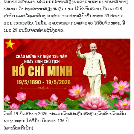
ໃນ​ອາ​ທິດ​ຜ່ານ​ມາ, ພະ​ແນກ​ກະ​ຈາຍ​ສຽງ​ບັນ​ດາ​ລາຍ​ການ​ພາກພາ​ສາ​ຕ່າງ​
ປະ​ເທດ, ວິທະຍຸກະຈາຍສຽງຫວຽດນາມ ໄດ້ຮັບຈົດໝາຍ, ອີເມວ 428
ສະບັບ ແລະ ໂທລະສັບຫຼາຍສາຍ ຈາກທ່ານຜູ້ຟັງທີ່ມາຈາກ 33 ປະເທດ
ແລະ ເຂດແຄວ້ນ. ໃນນັ້ນ, ລາຍການພາກພາສາລາວ ໄດ້ຮັບຈົດໝາຍ, ອີ
ເມວ 29 ສະບັບຈາກທ່ານຜູ້ຟັງລາວ.
ວັນທີ 19 ພຶດສະພາ 2026 ຈະແມ່ນວັນສະເຫຼີມສະຫຼອງວັນຄ້າຍວັນເກີດ
ຂອງປະທານ ໂຮ່ຈີມິນ ຄົບຮອບ 136 ປີ
(ພາບ​ອິ​ນ​ເຕີ​ເນັດ)