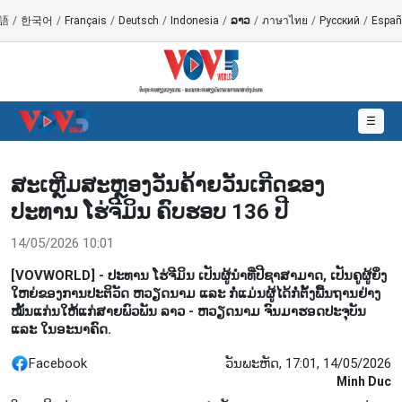
語
/
한국어
/
Français
/
Deutsch
/
Indonesia
/
ລາວ
/
ภาษาไทย
/
Русский
/
Españ
☰
ສະເຫຼີມສະຫຼອງວັນຄ້າຍວັນເກີດຂອງ
ປະທານ ໂຮ່ຈີມິນ ຄົບຮອບ 136 ປີ
14/05/2026 10:01
[VOVWORLD] - ປະທານ ໂຮ່ຈີມິນ ເປັນຜູ້ນຳທີ່ປີຊາສາມາດ, ເປັນຄູຜູ້ຍິ່ງ
ໃຫຍ່ຂອງການປະຕິວັດ ຫວຽດນາມ ແລະ ກໍ່ແມ່ນຜູ້ໄດ້ກໍ່ຕັ້ງພື້ນຖານຢ່າງ
ໝັ້ນແກ່ນໃຫ້ແກ່ສາຍພົວພັນ ລາວ - ຫວຽດນາມ ຈົນມາຮອດປະຈຸບັນ
ແລະ ໃນອະນາຄົດ.
Facebook
ວັນພະຫັດ, 17:01, 14/05/2026
Minh Duc