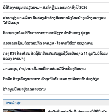
ພິທີໄຂງານບຸນ ຫວຽດນາມ - ສ.ເກົາຫຼີ ນະຄອນ ດ່ານັ້ງ ປີ 2026
ສະພາສູງ ອາເມລິກາ ຮັບຮອງເອົາຮ່າງກົດໝາຍລົງໂທດຢ່າງກວ້າງຂວາງແນ
ໃສ່ ລັດເຊຍ
ລັດເຊຍ ບຸກໂຈມຕີບັນດາຮາກຖານພະລັງງານສຳຄັນຂອງ ຢູແກຼນ
ຂອບເຂດເຊື່ອມຕໍ່ເສດຖະກິດ ອາຊຽນ - ໂອກາດໃຫ້ແກ່ ຫວຽດນາມ
ກອງ K39 ທ້ອນໂຮມ ອັດຖິນັກຮົບເສຍສະຫຼະຊີວິດເພື່ອຊາດ 11 ຊຸດໃນບໍລິເວນ
ແຂວງ ອານຢາງ
ມາເລເຊຍ, ກຳປູເຈຍ ເພີ່ມທະວີການຮ່ວມມືດ້ານປ້ອງກັນຊາດ
ດັກລັກ ສ້າງເຄື່ອງໝາຍການຄ້າຈຸດນັດພົບ ແລະ ຜະລິດຕະພັນທ່ອງທ່ຽວ
ສ້າງພູມປັນຍາຢູ່ເຂດຊາຍແດນ
ຂ່າວລ່າສຸດ
ສຳຜັດສິລະປະດັ້ງເດີມທ່າມກາງວິຖີຊີວິດໃນ