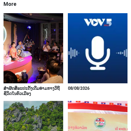
More
ສຳຜັດສິລະປະດັ້ງເດີມທ່າມກາງວິຖີ
08/08/2026
ຊີວິດໃນຕົວເມືອງ