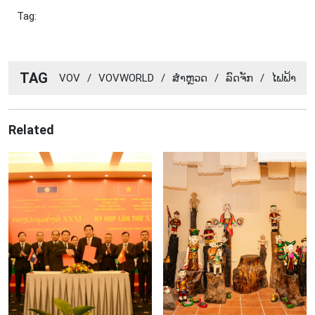
Tag:
TAG
VOV
/
VOVWORLD
/
ສຳ​ຫຼວດ
/
​ລົດ​ຈັກ
/
​ໄຟ​ຟ້າ
Related