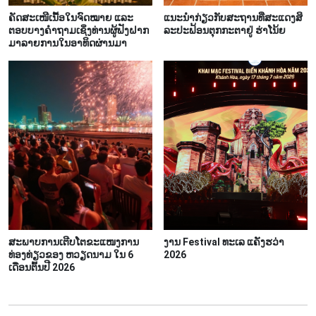
ຄັດສະເໜີເນື້ອໃນຈົດໝາຍ ແລະ
ແນະ​ນຳ​ກ່ຽວ​ກັບສະ​ຖານ​ທີ່​ສະ​ແດງ​ສິ​
ຕອບບາງຄຳຖາມເຊິ່ງທ່ານຜູ້ຟັງຝາກ
ລະ​ປະ​ຟ້ອນ​ຕຸກ​ກະ​ຕາ​ຢູ່ ຮ່າ​ໂນ້ຍ
ມາລາຍການໃນອາທິດຜ່ານມາ
ສະ​ພາບ​ການ​ເຕີບ​ໂຕ​ຂະ​ແໜງ​ການ​
ງານ Festival ທະເລ ແຄັງຮວ່າ
ທ່ອງ​ທ່ຽວ​ຂອງ ຫວຽດ​ນາມ ໃນ 6
2026
ເດືອນ​ຕົ້ນ​ປີ 2026