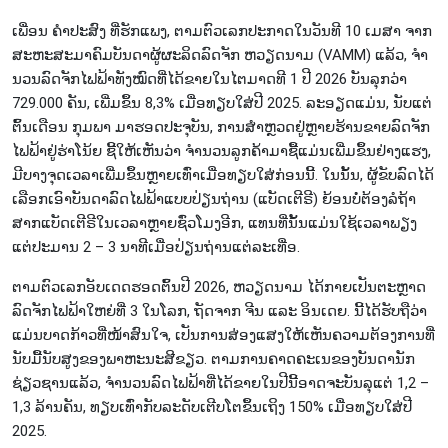
ເພື່ອນ ຄຳ​ປະ​ສົງ ທີ່​ຮັກ​ແພງ, ຕາມ​ຕົວ​ເລກ​ປະ​ກາດ​ໃນ​ວັນ​ທີ 10 ເມ​ສາ ຈາກ​
ສະ​ຫະ​ສະ​ມາ​ຄົມ​ບັນ​ດາ​ຜູ້ຜະ​ລິດ​ລົດ​ຈັກ ຫວຽດ​ນາມ (VAMM) ແລ້ວ, ຈຳ​
ນວນ​ລົດ​ຈັກ​ໄຟ​ຟ້າ​ທັງ​ໝົດ​ທີ່​ໄດ້​ຂາຍໃນ​ໄຕ​ມາດ​ທີ 1 ປີ 2026 ບັນ​ລຸກວ່າ
729.000 ຄັນ, ເພີ່ມ​ຂຶ້ນ 8,3% ເມື່ອ​ທຽບ​ໃສ່​ປີ 2025. ລະ​ອຽດ​ແມ່ນ, ນັບ​ແຕ່​
ຕົ້ນ​ເດືອນ ກຸມ​ພາ ມາ​ຮອດ​ປະ​ຈຸ​ບັນ, ການ​ສຳ​ຫຼວດ​ຢູ່​ຫຼາຍ​ຮ້ານ​ຂາຍ​ລົດ​ຈັກ​
ໄຟ​ຟ້າ​ຢູ່ຮ່າ​ໂນ້ຍ ຊີ້​ໃຫ້​ເຫັນ​ວ່າ ຈຳ​ນວນ​ລູກ​ຄ້າ​ມາ​ຊື້​ແມ່ນ​ເພີ່ມ​ຂຶ້ນ​ຢ່າງ​ແຮງ,
ມີ​ບາງ​ຈຸດ​ເວ​ລາ​ເພີ່ມ​ຂຶ້ນ​​ຫຼາຍ​ເທົ່າ​ເມື່ອ​ທຽບ​ໃສ່​ກ່ອນນີ້. ໃນ​ນັ້ນ, ​ຜູ້​ຂັບ​ລົດ​ໄດ້​
ເລືອກ​ເອົາບັນ​ດາ​ລົດ​ໄຟ​ຟ້າແບບ​ປ່ຽນ​ຖ່ານ ​(ແບັດ​ເຕີ​ຣີ) ຍ້ອນບໍ່​ຕ້ອງ​ລໍ​ຖ້າ​
ສາກ​ແບັດ​ເຕີ​ຣີ​ໃນ​ເວ​ລາ​ຫຼາຍ​ຊົ່ວ​ໂມງ​ອີກ, ແທນ​ທີ່ນັ້ນແມ່ນໃຊ້ເວລາ​ພຽງ​
ແຕ່​​ປະ​ມານ 2 – 3 ນາ​ທີ​ເມື່ອ​ປ່ຽນ​ຖ່ານ​ແຕ່​ລະ​ເທື່ອ.
ຕາມ​ຕົວ​ເລກ​ອັບ​ເດດ​ຮອດ​ຕົ້ນ​ປີ 2026, ຫວຽດ​ນາມ ໄດ້​ກາຍ​ເປັນ​ຕະ​ຫຼາດ​
ລົດ​​ຈັກໄຟ​ຟ້າ​ໃຫຍ່​ທີ່ 3 ໃນ​ໂລກ, ຖັດ​ຈາກ ຈີນ ແລະ ອິນ​ເດຍ. ນີ້​ໄດ້​ຮັບ​ຖື​ວ່າ​
ແມ່ນ​ບາດ​ກ້າ​ວ​ທີ່​ໜ້າ​ສົນ​ໃຈ, ເປັນ​ການສ່ອງ​ແສງ​ໃຫ້​ເຫັນ​ຄວາມ​ຕ້ອງ​ການ​ທີ່​
ນັບ​ມື້​ນັບ​ສູງ​ຂອງ​ພາ​ຫະ​ນະ​ສີ​ຂຽວ. ຕາມ​ການ​ຄາດ​ຄະ​ເນ​ຂອງ​ບັນ​ດາ​ນັກ​
ຊ່ຽວ​ຊານ​ແລ້ວ, ຈຳ​ນວນ​ລົດ​ໄຟ​ຟ້າ​ທີ່​ໄດ້​ຂາຍ​ໃນ​ປີນີ້​ອາດ​ຈະ​ບັນ​ລຸ​ແຕ່ 1,2 –
1,3 ລ້ານ​ຄັ​ນ, ທຽບເທົ່າ​ກັບ​ລະ​ດັບ​ເຕີບ​ໂຕຂຶ້​ນ​ເຖິງ 150% ເມື່ອ​ທຽບ​ໃສ່​ປີ
2025.