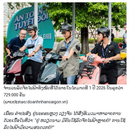
ຈຳນວນລົດຈັກໄຟຟ້າທັງໝົດທີ່ໄດ້ຂາຍໃນໄຕມາດທີ 1 ປີ 2026 ບັນລຸກວ່າ
729.000 ຄັນ
(ພາບ​ປະ​ກອບ:doanhnhansaigon.vn)
ເພື່ອນ ຄຳ​ປະ​ສົງ, ຢູ່​ນະ​ຄອນ​ຫຼວງ ວຽງ​ຈັນ ໄດ້​ສົ່ງ​ອີ​ເມວ​ມາ​ຫາ​ລາຍ​ການ​
ດ້ວຍ​ເນື້ອ​ໃນ​ທີ່​ວ່າ: “ຢູ່ ຫວຽດ​ນາມ ມີ​ຄົນ​ໃຊ້​ລົດ​ຈັກ​ໄຟ​ຟ້າຫຼາຍບໍ່? ການ​ໃຊ້​
ລົດ​ໄຟ​ຟ້າມີຄວາມ​ສະ​ດວກບໍ່?”