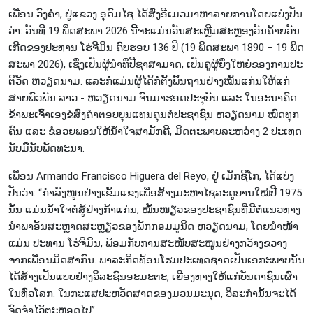
ເພື່ອນ ວົງ​ຄຳ, ຢູ່​ແຂວງ ອຸ​ດົມ​ໄຊ ໄດ້​ສົ່ງ​ອີ​ເມວ​ມາ​ຫາ​ລ​າຍ​ການ​ໂດຍ​ແບ່ງ​ປັນ​
ວ່າ: ວັນ​ທີ 19 ພຶດ​ສະ​ພາ 2026 ນີ້​ຈະ​ແມ່ນ​ວັນ​ສະ​ເຫຼີມ​ສະ​ຫຼອງ​ວັ​ນຄ້າຍ​ວັນ​
ເກີດ​ຂອງ​ປະ​ທານ ໂຮ່​ຈີ​ມິນ ຄົບຮອບ 136 ປີ (19 ພຶດ​ສະ​ພາ 1890 – 19 ພຶດ​
ສະ​ພາ 2026), ເຊິ່ງ​ເປັນ​ຜູ້​ນຳ​ທີ່​ປີ​ຊາ​ສາ​ມາດ, ເປັນ​ຄູ​ຜູ້​ຍິ່ງ​ໃຫຍ່​ຂອງ​ການ​ປະ​
ຕິ​ວັດ ຫວຽດ​ນາມ. ແລະ​ກໍ່​ແມ່ນ​ຜູ້​ໄດ​້ກໍ່​ຕັ້ງ​ພື້​ນ​ຖານ​ຢ່າງ​ໝັ້ນ​ແກ່ນ​ໃຫ້​ແກ່​
ສາຍ​ພົວ​ພັນ ລາວ - ຫວຽດ​ນາມ ຈົນ​ມາ​ຮອດ​ປະ​ຈຸ​ບັນ ແລະ ໃນ​ອະ​ນ​າ​ຄົດ.
ຂ້​າ​ພະ​ເຈົ້າ​ເອງ​ຂໍ​ສົ່ງ​ຄຳ​ຕອບ​ບຸນ​ແທນ​ຄຸນ​ຕໍ່​ປະ​ຊາ​ຊົນ ຫວຽດ​ນາມ ໝົດ​ທຸກ​
ຄົນ ແລະ ຂໍ​ອວ​ຍ​ພອນ​ໃຫ້​ນ້ຳ​ໃຈ​ສາ​ມັກ​ຄີ, ມິດ​ຕະ​ພາບ​ລະ​ຫວ່າງ 2 ປະ​ເທດ​
ນັບ​ມື້​ນັບ​ພັດ​ທະ​ນາ.
ເພື່ອນ Armando Francisco Higuera del Reyo, ຢູ່ ເມັກ​ຊີ​ໂກ, ໄດ້​ແບ່ງ​
ປັນ​ວ່​າ: “ກຳ​ລັງ​ໜູນ​ຢ່າງ​ເຂັ້ມແຂງເພື່ອ​ສ້າງ​ມະຫາໄຊ​ລະ​ດູ​ບານ​ໃໝ່ປີ 1975
ນັ້ນ ​ແມ່ນ​ນ້ຳ​ໃຈ​ຕໍ່​ສູ້​ຢ່າງ​ກ້າ​ແກ່ນ, ໝັ້ນໜຽວ​ຂອງ​ປະ​ຊາ​ຊົນ​ທີ່​ມີ​ຕໍ່​ແນວ​ທາງ​
ນຳພາອັນສະ​ຫຼາດ​ສະ​ຫຼຽວ​ຂອງ​ພັກ​ກອມ​ມູ​ນິດ ຫວຽດ​ນາມ, ໂດຍ​ນຳ​ໜ້າ​
ແມ່ນ ​ປະ​ທານ ໂຮ່​ຈິ​ມິນ, ພ້ອມ​ກັບ​ການ​ສະ​ໜັບ​ສະ​ໜູນ​ຢ່າງກວ້າງ​ຂວາງ​
ຈາກ​ເພື່ອນ​ມິດ​ສາ​ກົນ. ພາ​ລະ​ກິດ​ທ້ອນ​ໂຮມ​ປະ​ເທດ​ຊາດ​ເປັນ​ເອ​ກະ​ພາບນັ້ນ
ໄດ້​ສ້າງເປ​ັນ​ແບບ​ຢ່າງວິລະຊົນອະ​ມະ​ຕະ, ເຍືອງ​ທາງ​ໃຫ້​ແກ່​ບັນ​ດາ​ຊົນ​ເຜົ່າ​
ໃນ​ທົ່​ວ​ໂລກ. ໃນ​ກະ​ແສ​ປະ​ຫວັດ​ສາດ​ຂອງມວນ​ມະ​ນຸດ, ວິ​ລະ​ກຳ​ນັ້ນ​ຈະ​ໄດ້​
ຈົດ​ຈຳໄວ້​ຕະ​ຫຼອດ​ໄປ”.