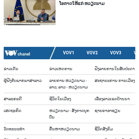
ໂອກາດໃຫ້ແກ່ ຫວຽດນາມ
VOV1
VOV2
VOV3
V
ຂ່າວເດັ່ນ
ຂ່າວເຫດການ
ຟັງລາຍການໃນສັບປະດາ
ຜູ້​ຟັງ​ກັບ​ພາກ​ພາ​ສາ​ລາວ
ລາຍ​ການ ຫວຽດນາມ -
ສະຖານະການ ການເມືອງ
ລາວ, ລາວ - ຫວຽດນາມ
ສາລະຄະດີ
ຊີ​ວິດ​ໃນ​ເມືອງ
ເລື່ອງ​ລາວ​ເ​ຂດ​ບ້ານ​ນາ
ເສດຖະກິດ
ຫວຽດ​ນາມ - ສັງ​ກາດ​ບຸກ​
ຊາຍຄາອາຊຽນ
ບືນ
ວັດທະນະທໍາ
ຄົ້ນຫາຫວຽດນາມ
ຊີ​ວິດ​ສັງ​ຄົມ