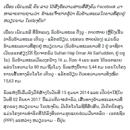
ເພື່ອນ ເພັດ​ມະ​ລີ, ຄົນ ລາວ ໄດ້​ສົ່ງ​ຂໍ​້ຄວາມ​ຜ່ານ​ສື່​ສັງ​ຄົມ Facebook ມາ​
ຫາ​ລາຍ​ການ​ຖາມ​ວ່າ: ຂ້າ​ພະ​ເຈົ້າ​ຢາກ​ຮູ້​ວ່າ ຂົວ​ຂ້າມ​ທະ​ເລ​ໃດ​ຍາວ​ທີ່​ສຸດ​ຢູ່
ຫວຽດ​ນາມ ໃນ​ປະ​ຈຸ​ບັນ​?
ເພື່ອນ ເພັດ​ມະ​ລີ ທີ່​ຮັ​ກ​ແພງ, ຂົ​ວ​ຂ້າມ​ທະ​ເລ ດິ່ງວູ - ກາດ​ຫາຍ (ຫຼື​ຍັງ​ເອີ້ນ​
ວ່າ​ຂົວ​ຂ້າມ​ທະ​ເລ ເຕິນ​ວູ - ແລ​ັກ​ຮ​ວ້ຽນ, ນະ​ຄອນ ຫາຍ​ຟ່ອງ) ແມ່​ນ​ຂົວ​
ຂ້າມ​ທະ​ເລ​ຍາວ​ທີ່​ສຸດ​ຢູ່ ຫວຽດ​ນາມ (ຂົວຂ້າມ​ທະ​ເລ​ຍາວ​ທີ 2 ຢູ່ ອາ​ຊີ​ຕາ​
ເວັນ​ອອກ​ສ່​ຽງ​ໃຕ້ ​ຖັດ​ຈາກ​​ຂົວ Sultan Haji Omar Ali Saifuddien, ຢູ່ ບ​ຣູ​
ໄນ). ຂົວ​ຂ້າມ​ທະ​ເລ​ມີ​ລວງກວ້າງ 16 ມ, ດ້ວຍ 4 ເລນ ແລະ ໄດ້​ອອກ​ແບບ​
ແລ່ນ​ໃນ​ຄວາມ​ໄວ 80 ກມ/ຊົ່ວ​ໂມງ. ຂົວ​ແຫ່ງນີ້​ຍາວ 5,44 ກມ ນອນໃນ​ໂຄງ​
ການ​ເສັ້​ນ​ທາງ​ລົດ​ໂອ​ໂຕ ເຕິ​ນ​ວູ - ແລັ​ກ​ຮ​ວ້ຽນ ດ້ວຍ​ຄວາມ​ຍາວທັງ​ໝົດ
15,63 ກມ.
ຂົວ​ແຫ່ງນີ້​ເລີ່ມ​​ລົງ​ມືກໍ່​ສ້າງ​ໃນ​ວັນ​ທີ 15 ກຸ​ມ​ພາ 2014 ແລະ ເປີດ​ນຳ​ໃຊ້​ໃນ​
ວັນ​ທີ 02 ກັນ​ຍາ 2017. ນີ້​ແມ່ນ​ກິດ​ຈະ​ກຳ​ຂົວ, ເສັ້ນ​ທາງ​ຂ້າມ​ທະ​ເລ​ຍາວ​ທີ່​
ສຸດ​ຂອງ ຫວຽດ​ນາມ ໃນ​ປະ​ຈຸ​ບັນ, ມີ​ເຕັກ​ໂນ​ໂລ​ຊີ​ທີ່​ສັບ​ສົນ, ມີ​ເຕັກ​ນິກ​ສູງ,
ແມ່ນ​ໂຄງ​ການ​ທຳ​ອິດທີ່​ໄດ້​ລົງ​ທຶນ​ຕາມ​ຮູບ​ແບບຮ່ວມມື​ພາກ​ລັດ - ເອ​ກະ​ຊົນ
(PPP) ລະ​ຫວ່າງ ຫວຽດ​ນາມ - ຍີ່​ປຸ່ນ.