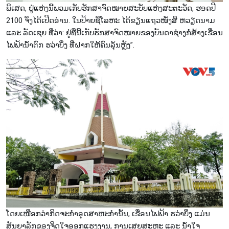
ພິເສດ, ຢູ່ແຫ່ງນີ້ພວມເກັບຮັກສາຈົດໝາຍສະບັບແຫ່ງສະຕະວັດ, ຮອດປີ
2100 ຈຶ່ງໄດ້ເປີດອ່ານ. ໃນປ້າຍຊື່ໂລຫະ ໄດ້ຂຽນແຖວໜັງສື ຫວຽດນາມ
ແລະ ລັດເຊຍ ທີ່ວ່າ: ຢູ່ທີ່ນີ້ເກັບຮັກສາຈົດໝາຍຂອງບັນດາຊ່າງກໍ່ສ້າງເຂື່ອນ
ໄຟຟ້ານໍ້າຕົກ ຮວ່າບິ່ງ ທີ່ຝາກໃຫ້ຄົນລຸ້ນຫຼັງ”.
ໂດຍເໜືອກວ່າກິດຈະກຳອຸດສາຫະກຳນັ້ນ, ເຂື່ອນໄຟຟ້າ ຮວ່າບິ່ງ ແມ່ນ
ສັນຍາລັກຂອງຈິດໃຈອອກແຮງງານ, ການເສຍສະຫຼະ ແລະ ນ້ຳໃຈ