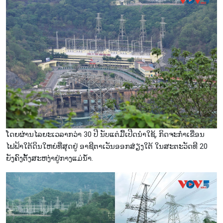
ໂດຍຜ່ານໄລຍະເວລາກວ່າ 30 ປີ ນັບແຕ່ມື້ເປີດນຳໃຊ້, ກິດຈະກຳເຂື່ອນ
ໄຟຟ້າໃຕ້ດິນໃຫຍ່ທີ່ສຸດຢູ່ ອາຊີຕາເວັນອອກສ່ຽງໃຕ້ ໃນສະຕະວັດທີ 20
ຍັງຄົງຕັ້ງສະຫງ່າຢູ່ກາງແມ່ນ້ຳ.