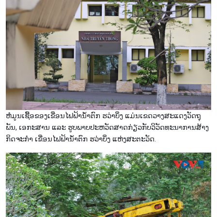
ຫໍມູນເຊື້ອຂອງເຂື່ອນໄຟຟ້ານ້ຳຕົກ ຮວ່າບິ່ງ ແມ່ນເຂດວາງສະແດງວັດຖຸ
ພັນ, ເອກະສານ ແລະ ຮູບພາບປະຫວັດສາດກ່ຽວກັບວິວັດທະນາການສ້າງ
ກິດຈະກຳ ເຂື່ອນໄຟຟ້ານໍ້າຕົກ ຮວ່າບິ່ງ ແຫ່ງສະຕະວັດ.