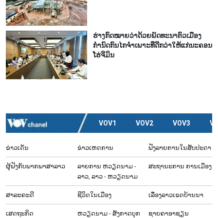
ຮ່າງກົດໝາຍວ່າດ້ວຍພັດທະນາຕົວເມືອງ
ກຳນົດກົນໄກຈຳເພາະທີ່ດີກວ່າໃຫ້ແກ່ນະຄອນ
ໂຮ່ຈີມິນ
VOV1
VOV2
VOV3
V
ຂ່າວເດັ່ນ
ຂ່າວເຫດການ
ຟັງລາຍການໃນສັບປະດາ
ຜູ້​ຟັງ​ກັບ​ພາກ​ພາ​ສາ​ລາວ
ລາຍ​ການ ຫວຽດນາມ -
ສະຖານະການ ການເມືອງ
ລາວ, ລາວ - ຫວຽດນາມ
ສາລະຄະດີ
ຊີ​ວິດ​ໃນ​ເມືອງ
ເລື່ອງ​ລາວ​ເ​ຂດ​ບ້ານ​ນາ
ເສດຖະກິດ
ຫວຽດ​ນາມ - ສັງ​ກາດ​ບຸກ​
ຊາຍຄາອາຊຽນ