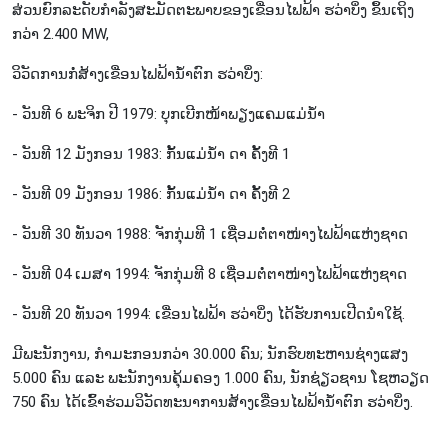
ສ່ວນຍົກລະດັບກຳລັງສະມັດຕະພາບຂອງເຂື່ອນໄຟຟ້າ ຮວ່າບິ່ງ ຂຶ້ນເຖິງ
ກວ່າ 2.400 MW,
ວິວັດ​ການ​ກໍ່​ສ້າງ​ເຂື່ອນ​ໄຟ​ຟ້າ​ນ້ຳ​ຕົກ ຮ​ວ່າ​ບິ່ງ:
- ວັນ​ທີ 6 ພະ​ຈິກ ປີ 1979: ບຸກ​ເບີກ​ໜ້າ​ພຽງ​ແຄມແມ່ນ້ຳ
- ວັນ​ທີ 12 ມັງ​ກອນ 1983: ກັ້ນ​ແມ່​ນ້ຳ ​ດາ ຄັ້ງ​ທີ 1
- ວັນ​ທີ 09 ມັງ​ກອນ 1986: ກັ້ນ​ແມ່​ນ້ຳ ດາ ຄັ້ງ​ທີ 2
- ວັນ​ທີ 30 ທັນ​ວາ 1988: ຈັກ​ກຸ່ມ​ທີ 1 ເຊື່ອມ​ຕໍ່​ຕາ​ໜ່າ​ງ​ໄຟ​ຟ້າ​ແຫ່ງ​ຊາດ
- ວັນ​ທີ 04 ເມ​ສາ 1994: ຈັກກຸ່ມ​ທີ 8 ເຊື່ອມ​ຕໍ່​ຕາ​ໜ່າງ​ໄຟ​ຟ້າ​ແຫ່ງ​ຊາດ
- ວັນ​ທີ 20 ທັນ​ວາ 1994: ເຂື່ອນ​ໄຟ​ຟ້າ ຮ​ວ່າ​ບິ່ງ ໄດ້​ຮັບ​ການ​ເປີດ​ນຳ​ໃຊ້​.
ມີ​ພະ​ນັກ​ງານ, ກຳ​ມະ​ກອນກວ່າ 30.000 ຄົນ; ນັກ​ຮົບທະ​ຫານ​ຊ່າງ​ແສງ
5.000 ຄົນ ແລະ ພະ​ນັກ​ງານ​ຄຸ້ມ​ຄອງ 1.000 ຄົນ, ນັກ​ຊ່ຽວ​ຊານ ໂຊຫວຽດ
750 ຄົນ ໄດ້​ເຂົ້າ​ຮ​່ວມ​ວິ​ວັດ​ທະ​ນາ​ການ​ສ້າງ​ເຂື່ອນ​ໄຟ​ຟ້າ​ນ້ຳ​ຕົກ​ ຮ​ວ່າ​ບິ່ງ.