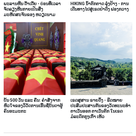
ພະລານຫີນ ດ໊າເດ໊ຍ - ບ່ອນທີ່ເວລາ
HIKING ນ້ຳຕົກຕາດ ລຸ໋ງປ້າງ - ການ
ຈັດລຽງຫີນກາຍເປັນສິ່ງ
ເດີນທາງໄປສູ່ເຂດປ່າດົງ ຟອງກວາງ
ມະຫັດສະຈັນຂອງ ຫວຽດນາມ
ບັ້ນ 500 ວັນ ແລະ ຄືນ: ຄຳສັ່ງຈາກ
ເຂດສຸສານ ຂາຍດິ້ງ - ຂີດໝາຍ
ຫົວໃຈຂອງວິວັດການເອີ້ນຊື່ບັນດາຜູ້
ປະສົມປະສານກັນຂອງວັດທະນະທຳ
ຄົນອະມະຕະ
ຕາເວັນອອກ ຕາເວັນຕົກ ໃນເຂດ
ມໍລະດົກກຸງເກົ່າ ເຫ້ວ