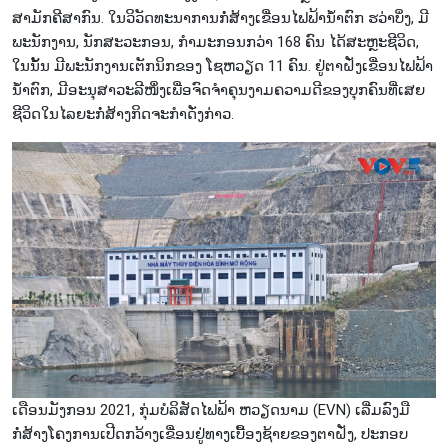
ສາມັກຄີສາກົນ. ໃນວິວັດທະນາການກໍ່ສ້າງເຂື່ອນໄຟຟ້ານ້ຳຕົກ ຮວ່າບິ່ງ, ມີ
ພະນັກງານ, ນັກສະວະກອນ, ກຳມະກອນກວ່າ 168 ຄົນ ໄດ້ສະຫຼະຊີວິດ,
ໃນນັ້ນ ມີພະນັກງານເຕັກນິກຂອງ ໂຊຫວຽດ 11 ຄົນ. ຢູ່ຕາຝັ່ງເຂື່ອນໄຟຟ້າ
ນ້ຳຕົກ, ມີອະນຸສາວະລີໜຶ່ງເພື່ອຈົດຈຳຄຸນງາມຄວາມດີຂອງບຸກຄົນທີ່ເສຍ
ຊີວິດໃນໄລຍະກໍ່ສ້າງກິດຈະກຳດັ່ງກ່າວ.
ເດືອນມັງກອນ 2021, ກຸ່ມບໍລິສັດໄຟຟ້າ ຫວຽດນາມ (EVN) ເລີ່ມລົງມື
ກໍ່ສ້າງໂຄງການເປີດກວ້າງເຂື່ອນຢູ່ທາງເບື້ອງຊ້າຍຂອງຕາຝັ່ງ, ປະກອບ