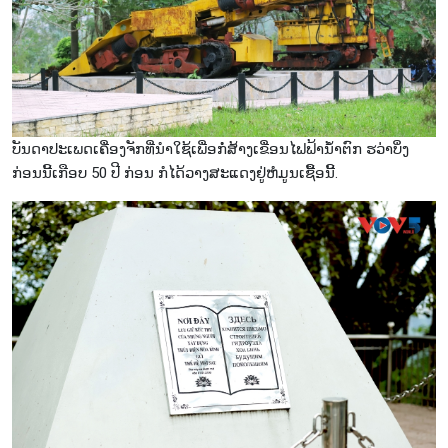
ບັນດາປະເພດເຄື່ອງຈັກທີ່ນຳໃຊ້ເພື່ອກໍ່ສ້າງເຂື່ອນໄຟຟ້ານໍ້າຕົກ ຮວ່າບິ່ງ
ກ່ອນນີ້ເກືອບ 50 ປີ ກ່ອນ ກໍໄດ້ວາງສະແດງຢູ່ຫໍມູນເຊື້ອນີ້.