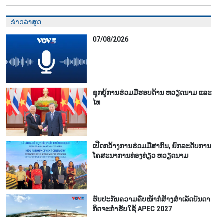
ຂ່າວລ່າສຸດ
07/08/2026
ຊຸກຍູ້ການຮ່ວມມືຮອບດ້ານ ຫວຽດນາມ ແລະ
ໄທ
ເປີດກວ້າງການຮ່ວມມືສາກົນ, ຍົກລະດັບການ
ໂຄສະນາການທ່ອງທ່ຽວ ຫວຽດນາມ
ຮັບປະກັນຄວາມຄືບໜ້າກໍ່ສ້າງສຳເລັດບັນດາ
ກິດຈະກຳຮັບໃຊ້ APEC 2027