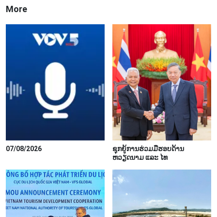
More
07/08/2026
ຊຸກຍູ້ການຮ່ວມມືຮອບດ້ານ
ຫວຽດນາມ ແລະ ໄທ