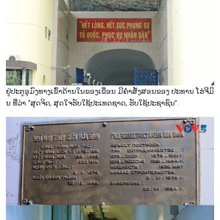
ຢູ່ປະຕູອຸມົງທາງເຂົ້າດ້ານໃນຂອງເຂື່ອນ ມີຄຳສັ່ງສອນຂອງ ປະທານ ໂຮ່ຈີມິ
ນ ທີ່ວ່າ “ສຸດຈິດ, ສຸດໃຈຮັບໃຊ້ປະເທດຊາດ, ຮັບໃຊ້ປະຊາຊົນ”.