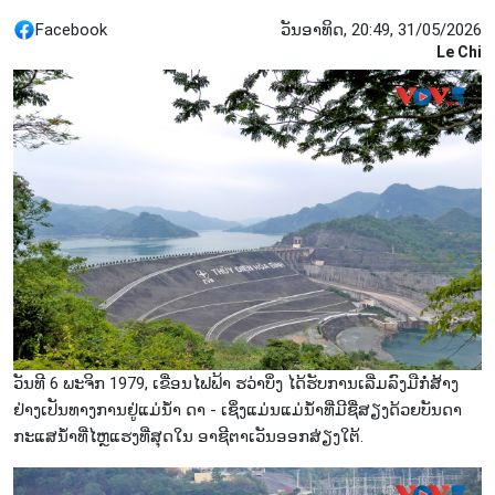
Facebook
ວັນອາທິດ, 20:49, 31/05/2026
Le Chi
ວັນທີ 6 ພະຈິກ 1979, ເຂື່ອນໄຟຟ້າ ຮວ່າບິ່ງ ໄດ້ຮັບການເລີ່ມລົງມືກໍ່ສ້າງ
ຢ່າງເປັນທາງການຢູ່ແມ່ນ້ຳ ດາ - ເຊິ່ງແມ່ນແມ່ນ້ຳທີ່ມີຊື່ສຽງດ້ວຍບັນດາ
ກະແສນ້ຳທີ່ໄຫຼແຮງທີ່ສຸດໃນ ອາຊີຕາເວັນອອກສ່ຽງໃຕ້.