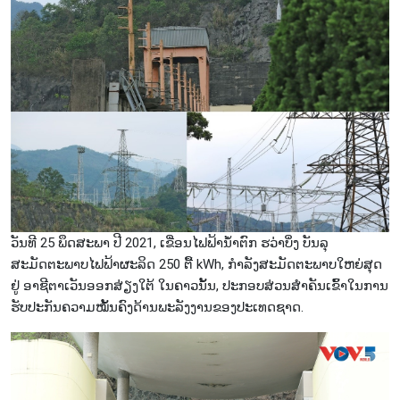
ວັນທີ 25 ພຶດສະພາ ປີ 2021, ເຂື່ອນໄຟຟ້ານ້ຳຕົກ ຮວ່າບິ່ງ ບັນລຸ
ສະມັດຕະພາບໄຟຟ້າຜະລິດ 250 ຕື້ kWh, ກຳລັງສະມັດຕະພາບໃຫຍ່ສຸດ
ຢູ່ ອາຊີຕາເວັນອອກສ່ຽງໃຕ້ ໃນຄາວນັ້ນ, ປະກອບສ່ວນສຳຄັນເຂົ້າໃນການ
ຮັບປະກັນຄວາມໝັ້ນຄົງດ້ານພະລັງງານຂອງປະເທດຊາດ.