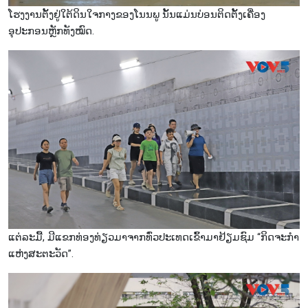
ໂຮງງານຕັ້ງຢູ່ໃຕ້ດິນໃຈກາງຂອງໂນນພູ ນັ້ນແມ່ນບ່ອນຕິດຕັ້ງເຄື່ອງ
ອຸປະກອນຫຼັກທັງໝົດ.
ແຕ່ລະມື້, ມີແຂກທ່ອງທ່ຽວມາຈາກທົ່ວປະເທດເຂົ້າມາຢ້ຽມຊົມ “ກິດຈະກຳ
ແຫ່ງສະຕະວັດ”.