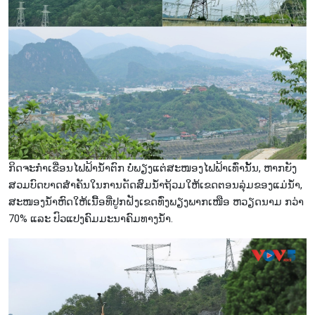
ກິດຈະກຳເຂື່ອນໄຟຟ້ານ້ຳຕົກ ບໍ່ພຽງແຕ່ສະໜອງໄຟຟ້າເທົ່ານັ້ນ, ຫາກຍັງ
ສວມບົດບາດສຳຄັນໃນການດັດສົມນ້ຳຖ້ວມໃຫ້ເຂດຕອນລຸ່ມຂອງແມ່ນ້ຳ,
ສະໜອງນ້ຳຫົດໃຫ້ເນື້ອທີ່ປູກຝັງເຂດທົ່ງພຽງພາກເໜືອ ຫວຽດນາມ ກວ່າ
70% ແລະ ປົວແປງຄົມມະນາຄົມທາງນ້ຳ.