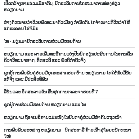
ເປີດກວ້າງການຮ່ວມມືສາກົນ, ຍົກລະດັບການໂຄສະນາການທ່ອງທ່ຽວ
ຫວຽດນາມ
ຮ່າງກົດໝາຍວ່າດ້ວຍພັດທະນາຕົວເມືອງ ກຳນົດກົນໄກຈຳເພາະທີ່ດີກວ່າໃຫ້
ແກ່ນະຄອນ ໂຮ່ຈີມິນ
ໄທ - ມຽນ​ມາ​ຍົກ​ລະ​ດັບ​ການ​ຮ່ວມ​ມື​ຮອບ​ດ້ານ
ຫວຽດ​ນາມ ແລະ ລາວ​ເພີ່ມ​ທະ​ວີ​ການ​ແບ່​ງ​ປັນ​ບົດ​ຮຽນ​ປະ​ສົບ​ການ​ໃນ​ການ​ຄົ້ນ​
ຄ້​ວາ​ວິ​ທະ​ຍາ​ສາດ, ທິດ​ສະ​ດີ ແລະ ພຶດ​ຕິ​ກຳຕົວ​ຈິງ
ຊຸກ​ຍູ້​ການ​ພົວ​ພັນ​ຄູ່​ຮ່ວມ​ມື​ຍຸດ​ທະ​ສາດ​ຮອດ​ບ້ານ ຫວຽດ​ນາມ ໄທ​ໃຫ້​ນັບ​ມື້​ນັບ​
ແທ້​ຈິງ ແລະ ມີ​ປະ​ສິດ​ທິ​ຜົນ
ລີ​ບັງ ແລະ ອິດ​ສະ​ລາ​ແອັນ ສິ້ນ​ສຸດ​ການ​ເຈ​ລະ​ຈາ​ຮອບ​ທີ 7
ຊຸກຍູ້ການຮ່ວມມືຮອບດ້ານ ຫວຽດນາມ ແລະ ໄທ
ຫ​ວຽດ​ນາມ ຖື​ອາ​ເມ​ລິ​ການ​ແມ່ນ​ໜຶ່ງ​ໃນ​ບັນ​ດາ​ຄູ່​ຮ່ວມ​ມື​ສຳ​ຄັນ​ແຖວ​ໜ້າ
ການພົວພັນລະຫວ່າງ ຫວຽດນາມ - ອົດສະຕາລີ ກ້າວເຂົ້າສູ່ໄລຍະພັດທະນາ
ໃໝ່