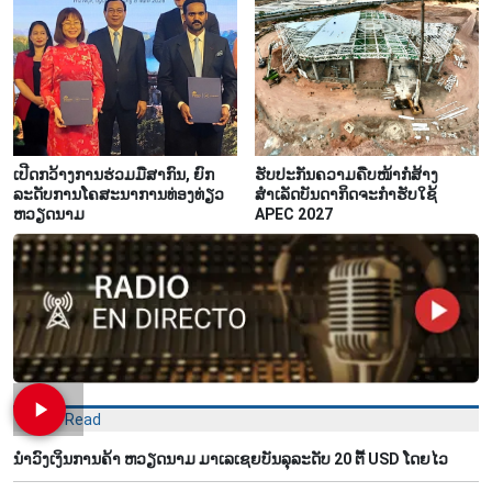
ເປີດກວ້າງການຮ່ວມມືສາກົນ, ຍົກ
ຮັບປະກັນຄວາມຄືບໜ້າກໍ່ສ້າງ
ລະດັບການໂຄສະນາການທ່ອງທ່ຽວ
ສຳເລັດບັນດາກິດຈະກຳຮັບໃຊ້
ຫວຽດນາມ
APEC 2027
Most Read
ນຳ​ວົງ​ເງິນ​ການ​ຄ້າ ຫວຽດ​ນາມ ມາ​ເລ​ເຊຍ​ບັນ​ລຸ​ລະ​ດັບ 20 ຕື້ USD ໂດຍ​ໄວ