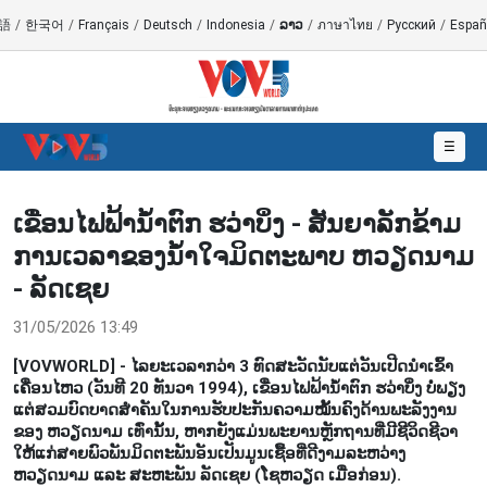
語
/
한국어
/
Français
/
Deutsch
/
Indonesia
/
ລາວ
/
ภาษาไทย
/
Русский
/
Españ
☰
ເຂື່ອນໄຟຟ້ານ້ຳຕົກ ຮວ່າບິ່ງ - ສັນຍາລັກຂ້າມ
ການເວລາຂອງນ້ຳໃຈມິດຕະພາບ ຫວຽດນາມ
- ລັດເຊຍ
31/05/2026 13:49
[VOVWORLD] - ໄລຍະເວລາກວ່າ 3 ທົດສະວັດນັບແຕ່ວັນເປີດນຳເຂົ້າ
ເຄື່ອນໄຫວ (ວັນທີ 20 ທັນວາ 1994), ເຂື່ອນໄຟຟ້ານ້ຳຕົກ ຮວ່າບິ່ງ ບໍ່ພຽງ
ແຕ່ສວມບົດບາດສຳຄັນໃນການຮັບປະກັນຄວາມໝັ້ນຄົງດ້ານພະລັງງານ
ຂອງ ຫວຽດນາມ ເທົ່ານັ້ນ, ຫາກຍັງແມ່ນພະຍານຫຼັກຖານທີ່ມີຊີວິດຊີວາ
ໃຫ້ແກ່ສາຍພົວພັນມິດຕະພັນອັນເປັນມູນເຊື້ອທີ່ດີງາມລະຫວ່າງ
ຫວຽດນາມ ແລະ ສະຫະພັນ ລັດເຊຍ (ໂຊຫວຽດ ເມື່ອກ່ອນ).