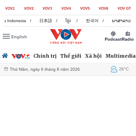
VOV1
VOV2
VOV3
VOV4
VOV5
VOV6
VOV GT
sa Indonesia
/
日本語
/
ខ្មែរ
/
한국어
/
ພາສາລາວ
/
English
Podcast
Radio
Chính trị
Thế giới
Xã hội
Multimedia
26°C
Thứ Năm, ngày 6 tháng 8 năm 2026
Chính trị
Xã hội
Đảng
Tin 24h
Tổ chức nhân sự
Dự báo thời tiết
Quốc hội
Giáo dục
Nhận diện sự thật
Dấu ấn VOV
Việc làm