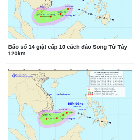
Giá cà phê
Bão số 14 giật cấp 10 cách đảo Song Tử Tây
Pháp luật
Thể thao
120km
Vụ án
Pickleball
Tin nóng
Bóng đá quốc tế
Tư vấn luật
Bóng đá Việt Nam
Thế giới thể thao
Lịch thi đấu bóng đá
eSports
Hậu trường