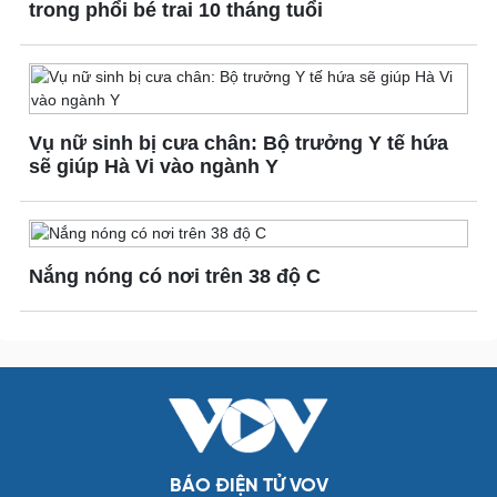
trong phổi bé trai 10 tháng tuổi
Vụ nữ sinh bị cưa chân: Bộ trưởng Y tế hứa
sẽ giúp Hà Vi vào ngành Y
Đời sống
Văn hóa
Nhà đẹp
Sân khấu - Điện ảnh
Tình yêu - Gia đình
Văn học
Blog
Âm nhạc
Di sản
Nắng nóng có nơi trên 38 độ C
Giải trí
Du lịch
Nghệ sĩ
Tư vấn
BÁO ĐIỆN TỬ VOV
Thời trang
Săn Tour