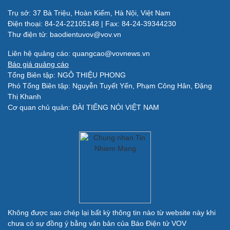
Sao Việt
check-in
Trụ sở: 37 Bà Triệu, Hoàn Kiếm, Hà Nội, Việt Nam
Điện thoại: 84-24-22105148 | Fax: 84-24-39344230
Thư điện tử: baodientuvov@vov.vn
Liên hệ quảng cáo: quangcao@vovnews.vn
Báo giá quảng cáo
Tổng Biên tập: NGÔ THIỆU PHONG
Phó Tổng Biên tập: Nguyễn Tuyết Yến, Phạm Công Hân, Đặng
Quân sự - Quốc phòng
Thị Khanh
Vũ khí
Cơ quan chủ quản: ĐÀI TIẾNG NÓI VIỆT NAM
Việt Nam
Phân tích
Không được sao chép lại bất kỳ thông tin nào từ website này khi
chưa có sự đồng ý bằng văn bản của Báo Điện tử VOV