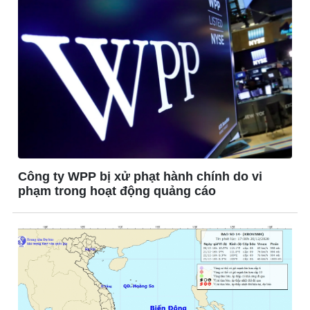
Thế giới
Multimedia
Quan sát
Ảnh
Cuộc sống đó đây
Video
Hồ sơ
E-Magazine
Infographic
Công ty WPP bị xử phạt hành chính do vi
phạm trong hoạt động quảng cáo
Kinh tế
Thị trường
Bất động sản
Giá vàng
Khởi nghiệp
Tiêu dùng
Tỷ giá
Chứng khoán