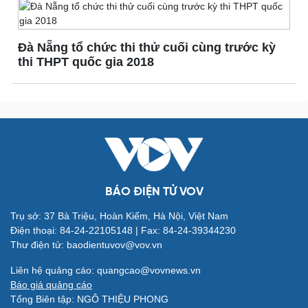
Quan sát
Ảnh
Cuộc sống đó đây
Video
Hồ sơ
E-Magazine
Infographic
Đà Nẵng tổ chức thi thử cuối cùng trước kỳ
thi THPT quốc gia 2018
Kinh tế
Thị trường
Bất động sản
Giá vàng
Khởi nghiệp
Tiêu dùng
Tỷ giá
Chứng khoán
Giá cà phê
Pháp luật
Thể thao
Vụ án
Pickleball
BÁO ĐIỆN TỬ VOV
Tin nóng
Bóng đá quốc tế
Tư vấn luật
Bóng đá Việt Nam
Trụ sở: 37 Bà Triệu, Hoàn Kiếm, Hà Nội, Việt Nam
Thế giới thể thao
Điện thoại: 84-24-22105148 | Fax: 84-24-39344230
Lịch thi đấu bóng đá
Thư điện tử: baodientuvov@vov.vn
eSports
Liên hệ quảng cáo: quangcao@vovnews.vn
Hậu trường
Báo giá quảng cáo
Ô tô - Xe máy
Doanh nghiệp
Tổng Biên tập: NGÔ THIỆU PHONG