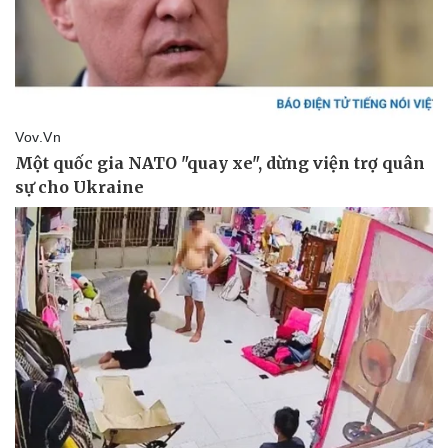
Sản phụ khoa
Tình yêu - Gia đình
Nhi khoa
Nam khoa
Làm đẹp - giảm cân
Phòng mạch online
Ăn sạch sống khỏe