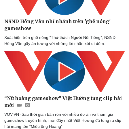
Du lịch
Podcast
NSND Hồng Vân nhí nhảnh trên 'ghế nóng'
Tư vấn
Câu chuyện thời sự
gameshow
Săn Tour
Đọc truyện đêm khuya
Xuất hiện trên ghế nóng “Thử thách Người Nổi Tiếng”, NSND
check-in
Cửa sổ tình yêu
Hồng Vân gây ấn tượng với những lời nhận xét dí dỏm.
Kể chuyện cho bé
Hạt giống tâm hồn
“Nữ hoàng gameshow” Việt Hương tung clip hài
mới
VOV.VN -Sau thời gian bận rộn với nhiều dự án và tham gia
gameshow truyền hình, mới đây nhất Việt Hương đã tung ra clip
hài mang tên “Miếu ông Hoang”.