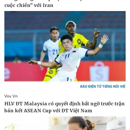
Văn hóa
Giải trí
Sân khấu - Điện ảnh
Nghệ sĩ
Văn học
Thời trang
Âm nhạc
Sao Việt
Di sản