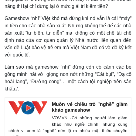
năng thì lại chỉ dừng lại ở mức giải trí kiếm tiền?
Gameshow “nhí” Việt khó mà dừng khi nó vẫn là cái “máy”
in tiền cho các nhà sản xuất. Nhưng không thể để các nhà
sản xuất “tự biên, tự diễn” mà không có một chế tài chế
định nào của cơ quan quản lý Nhà nước liên quan đến
vấn đề Luật bảo vệ trẻ em mà Việt Nam đã có và đã ký kết
với quốc tế.
Làm sao mà gameshow “nhí” đừng còn có cảnh các bé
gồng mình hát với giọng non nớt những “Cát bụi”, “Dạ cổ
hoài lang”, “Đường cong”… một cách tội nghiệp trên sân
khấu./.
Thể thao
Ô tô - Xe máy
Muôn vẻ chiêu trò "nghề" giám
Bóng đá
Ô tô
khảo gameshow
Lịch thi đấu bóng đá
Xe máy
VOV.VN -Có những người làm giám
Thế giới thể thao
Tư vấn
khảo như nghề chính, nhưng cũng
eSports
chính vì xem là “nghề” nên lộ ra nhiều mặt thiếu chuyên
Hậu trường