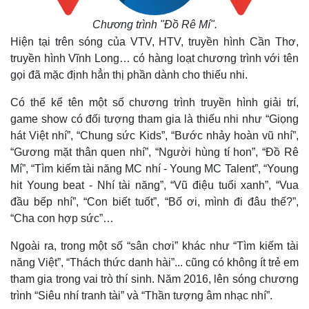
Chương trình "Đồ Rê Mí".
Hiện tại trên sóng của VTV, HTV, truyền hình Cần Thơ,
truyền hình Vĩnh Long… có hàng loạt chương trình với tên
gọi đã mặc định hẳn thị phần dành cho thiếu nhi.
Có thể kể tên một số chương trình truyền hình giải trí,
game show có đối tượng tham gia là thiếu nhi như “Giọng
hát Việt nhí”, “Chung sức Kids”, “Bước nhảy hoàn vũ nhí”,
“Gương mặt thân quen nhí”, “Người hùng tí hon”, “Đồ Rê
Mí”, “Tìm kiếm tài năng MC nhí - Young MC Talent”, “Young
Thế giới
Multimedia
hit Young beat - Nhí tài năng”, “Vũ điệu tuổi xanh”, “Vua
Quan sát
Video
đầu bếp nhí”, “Con biết tuốt”, “Bố ơi, mình đi đâu thế?”,
Cuộc sống đó đây
Ảnh
“Cha con hợp sức”…
Hồ sơ
E-Magazine
Infographic
Ngoài ra, trong một số “sân chơi” khác như “Tìm kiếm tài
năng Việt”, “Thách thức danh hài”... cũng có không ít trẻ em
tham gia trong vai trò thí sinh. Năm 2016, lên sóng chương
trình “Siêu nhí tranh tài” và “Thần tượng âm nhạc nhí”.