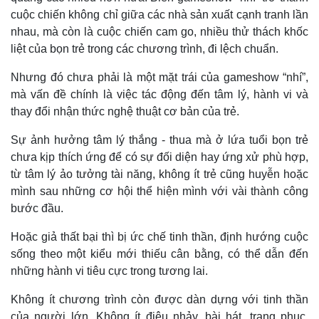
cuộc chiến không chỉ giữa các nhà sản xuất cạnh tranh lần
nhau, mà còn là cuộc chiến cam go, nhiều thử thách khốc
liệt của bọn trẻ trong các chương trình, đi lệch chuẩn.
Nhưng đó chưa phải là một mặt trái của gameshow “nhí”,
mà vấn đề chính là việc tác động đến tâm lý, hành vi và
thay đổi nhận thức nghệ thuật cơ bản của trẻ.
Sự ảnh hưởng tâm lý thắng - thua mà ở lứa tuổi bọn trẻ
chưa kịp thích ứng để có sự đối diện hay ứng xử phù hợp,
từ tâm lý ảo tưởng tài năng, không ít trẻ cũng huyễn hoặc
mình sau những cơ hội thể hiện mình với vài thành công
bước đầu.
Hoặc giả thất bại thì bị ức chế tinh thần, định hướng cuộc
sống theo một kiểu mới thiếu cân bằng, có thể dẫn đến
những hành vi tiêu cực trong tương lai.
Không ít chương trình còn được dàn dựng với tinh thần
của người lớn. Không ít điệu nhảy, bài hát, trang phục,