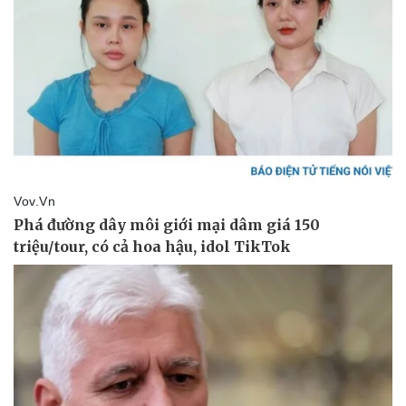
Sức khỏe
Đời sống
Dinh dưỡng - món ngon
Nhà đẹp
Cây thuốc
Blog