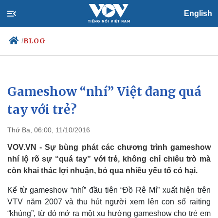
English
BLOG
/
Gameshow “nhí” Việt đang quá
Chính trị
Xã hội
Đảng
Tin 24h
tay với trẻ?
Tổ chức nhân sự
Dự báo thời tiết
Quốc hội
Giáo dục
Thứ Ba, 06:00, 11/10/2016
Nhận diện sự thật
Dấu ấn VOV
Việc làm
VOV.VN - Sự bùng phát các chương trình gameshow
Biển đảo
nhí lộ rõ sự “quá tay” với trẻ, không chỉ chiêu trò mà
còn khai thác lợi nhuận, bỏ qua nhiều yếu tố có hại.
Kể từ gameshow “nhí” đầu tiên “Đồ Rê Mí” xuất hiện trên
VTV năm 2007 và thu hút người xem lên con số raiting
“khủng”, từ đó mở ra một xu hướng gameshow cho trẻ em