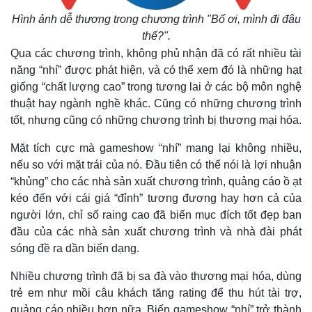
Hình ảnh dễ thương trong chương trình "Bố ơi, mình đi đâu
thế?".
Qua các chương trình, không phủ nhận đã có rất nhiều tài
năng “nhí” được phát hiện, và có thể xem đó là những hạt
giống “chất lượng cao” trong tương lai ở các bộ môn nghệ
thuật hay ngành nghề khác. Cũng có những chương trình
tốt, nhưng cũng có những chương trình bị thương mại hóa.
Mặt tích cực mà gameshow “nhí” mang lại không nhiều,
nếu so với mặt trái của nó. Đầu tiên có thể nói là lợi nhuận
“khủng” cho các nhà sản xuất chương trình, quảng cáo ồ ạt
Kinh tế
Thị trường
kéo đến với cái giá “đỉnh” tương đương hay hơn cả của
Bất động sản
Giá vàng
người lớn, chỉ số raing cao đã biến mục đích tốt đẹp ban
Khởi nghiệp
Tiêu dùng
đầu của các nhà sản xuất chương trình và nhà đài phát
Tỷ giá
sóng đề ra dần biến dạng.
Chứng khoán
Giá cà phê
Nhiều chương trình đã bị sa đà vào thương mại hóa, dùng
trẻ em như mồi câu khách tăng rating để thu hút tài trợ,
quảng cáo nhiều hơn nữa. Biến gameshow “nhí” trở thành