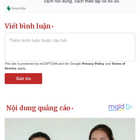
cách nội dung, cách thiết lập và tối ưu.
Vì cộng đồng
Chuyển đổi số
Viết bình luận
This site is protected by reCAPTCHA and the Google
Privacy Policy
and
Terms of
Service
apply.
Gửi tin