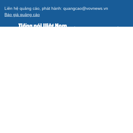
Liên hệ quảng cáo, phát hành: quangcao@vovnews.vn
Báo giá quảng cáo
Báo in
xuất bản thứ Năm hàng tuần
Tổng Biên tập: NGÔ THIỆU PHONG
Phó Tổng Biên tập: Phạm Công Hân, Đặng Thị Khanh, Giang
Trung Sơn, Nguyễn Tuyết Yến
Cơ quan chủ quản: ĐÀI TIẾNG NÓI VIỆT NAM
Không được sao chép lại bất kỳ thông tin nào từ website này khi
chưa có sự đồng ý bằng văn bản của Báo Điện tử Tiếng nói Việt
Nam