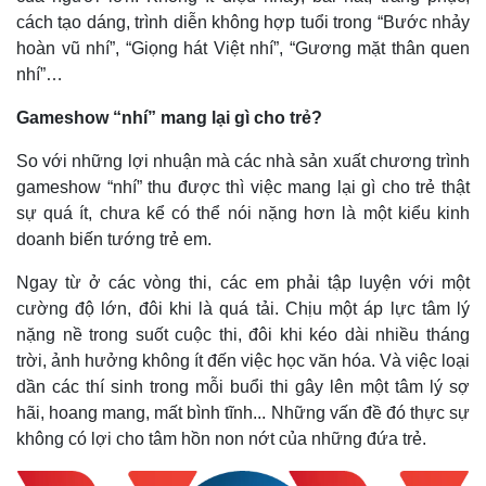
cách tạo dáng, trình diễn không hợp tuổi trong “Bước nhảy
hoàn vũ nhí”, “Giọng hát Việt nhí”, “Gương mặt thân quen
nhí”…
Gameshow “nhí” mang lại gì cho trẻ?
So với những lợi nhuận mà các nhà sản xuất chương trình
gameshow “nhí” thu được thì việc mang lại gì cho trẻ thật
sự quá ít, chưa kể có thể nói nặng hơn là một kiểu kinh
doanh biến tướng trẻ em.
Ngay từ ở các vòng thi, các em phải tập luyện với một
cường độ lớn, đôi khi là quá tải. Chịu một áp lực tâm lý
nặng nề trong suốt cuộc thi, đôi khi kéo dài nhiều tháng
Pháp luật
Quân sự - Quốc phòng
trời, ảnh hưởng không ít đến việc học văn hóa. Và việc loại
Vụ án
Vũ khí
dần các thí sinh trong mỗi buổi thi gây lên một tâm lý sợ
Tin nóng
Việt Nam
hãi, hoang mang, mất bình tĩnh... Những vấn đề đó thực sự
Tư vấn luật
Phân tích
không có lợi cho tâm hồn non nớt của những đứa trẻ.