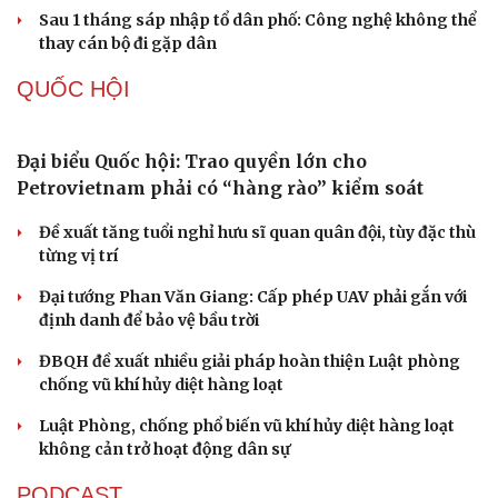
Quảng Trị đưa cán bộ về làm việc tại trung tâm
hành chính - chính trị tỉnh
Cà Mau bổ nhiệm 3 phó giám đốc sở
Bổ nhiệm 2 Thứ trưởng Bộ Ngoại giao
Đại tá Lê Hồng Giang giữ chức Phó Giám đốc Công an
Cao Bằng
Sau 1 tháng sáp nhập tổ dân phố: Công nghệ không thể
thay cán bộ đi gặp dân
Du lịch
Podcast
QUỐC HỘI
Tư vấn
Câu chuyện thời sự
Săn Tour
Đọc truyện đêm khuya
check-in
Cửa sổ tình yêu
Đại biểu Quốc hội: Trao quyền lớn cho
Kể chuyện cho bé
Petrovietnam phải có “hàng rào” kiểm soát
Hạt giống tâm hồn
Đề xuất tăng tuổi nghỉ hưu sĩ quan quân đội, tùy đặc thù
từng vị trí