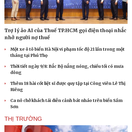
Trợ lý ảo AI của Thuế TP.HCM gọi điện thoại nhắc
nhở người nợ thuế
Một xe ô tô biển Hà Nội vi phạm tốc độ 21 lần trong một
tháng tại Phú Thọ
Thời tiết ngày 9/8: Bắc Bộ nắng nóng, chiều tối có mưa
dông
Thêm 18 hài cốt liệt sĩ được quy tập tại Công viên Lê Thị
Riêng
Doanh nghiệp
Công nghệ
Ca nô chở khách tái diễn cảnh bát nháo trên biển Sầm
Thông tin doanh nghiệp
Sành điệu
Sơn
Doanh nghiệp 24h
Tin Công nghệ
THỊ TRƯỜNG
Doanh nhân
Trải nghiệm
Vì cộng đồng
Chuyển đổi số