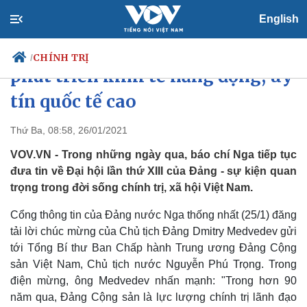
English
Báo chí Nga ca ngợi Việt Nam
CHÍNH TRỊ
/
phát triển kinh tế năng động, uy
tín quốc tế cao
Chính trị
Xã hội
Thứ Ba, 08:58, 26/01/2021
Đảng
Tin 24h
VOV.VN - Trong những ngày qua, báo chí Nga tiếp tục
Tổ chức nhân sự
Dự báo thời tiết
đưa tin về Đại hội lần thứ XIII của Đảng - sự kiện quan
Quốc hội
Giáo dục
trọng trong đời sống chính trị, xã hội Việt Nam.
Nhận diện sự thật
Dấu ấn VOV
Việc làm
Cổng thông tin của Đảng nước Nga thống nhất (25/1) đăng
Biển đảo
tải lời chúc mừng của Chủ tịch Đảng Dmitry Medvedev gửi
tới Tổng Bí thư Ban Chấp hành Trung ương Đảng Cộng
sản Việt Nam, Chủ tịch nước Nguyễn Phú Trọng. Trong
điện mừng, ông Medvedev nhấn mạnh: "Trong hơn 90
năm qua, Đảng Cộng sản là lực lượng chính trị lãnh đạo