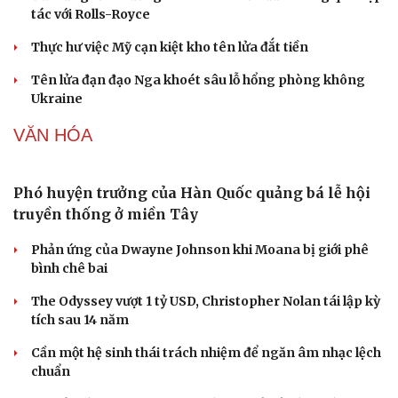
tác với Rolls-Royce
Dinh dưỡng - món ngon
Nhà đẹp
Cây thuốc
Blog
Thực hư việc Mỹ cạn kiệt kho tên lửa đắt tiền
Sản phụ khoa
Tình yêu - Gia đình
Nhi khoa
Tên lửa đạn đạo Nga khoét sâu lỗ hổng phòng không
Nam khoa
Ukraine
Làm đẹp - giảm cân
Phòng mạch online
VĂN HÓA
Ăn sạch sống khỏe
Phó huyện trưởng của Hàn Quốc quảng bá lễ hội