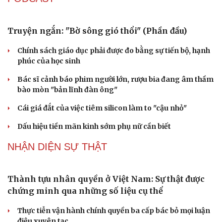
Đại tướng Phan Văn Giang: Cấp phép UAV phải gắn với
định danh để bảo vệ bầu trời
ĐBQH đề xuất nhiều giải pháp hoàn thiện Luật phòng
chống vũ khí hủy diệt hàng loạt
Luật Phòng, chống phổ biến vũ khí hủy diệt hàng loạt
không cản trở hoạt động dân sự
PODCAST
Truyện ngắn: "Bờ sông gió thổi" (Phần đầu)
Chính sách giáo dục phải được đo bằng sự tiến bộ, hạnh
phúc của học sinh
Bác sĩ cảnh báo phim người lớn, rượu bia đang âm thầm
bào mòn "bản lĩnh đàn ông"
Cái giá đắt của việc tiêm silicon làm to "cậu nhỏ"