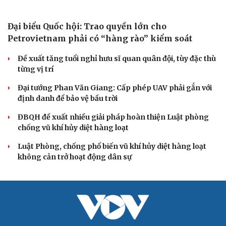
Đảng ủy các cơ quan Đảng Trung ương xây dựng phần
mềm đánh giá cán bộ theo KPI
Đồng chí Trần Cẩm Tú: Bộ chỉ số đánh giá công việc
phải đo được kết quả thực chất
Bộ Chính trị: Giải thể hội quần chúng hoạt động kém
hiệu quả, không đúng tôn chỉ
QUỐC HỘI
Đại biểu Quốc hội: Trao quyền lớn cho
Petrovietnam phải có “hàng rào” kiểm soát
Đề xuất tăng tuổi nghỉ hưu sĩ quan quân đội, tùy đặc thù
từng vị trí
Đại tướng Phan Văn Giang: Cấp phép UAV phải gắn với
định danh để bảo vệ bầu trời
ĐBQH đề xuất nhiều giải pháp hoàn thiện Luật phòng