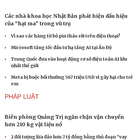
Công nghiệp giải trí "chắp cánh" cho điểm đến du lịch
Gia Lai
Hội chợ Du lịch quốc tế TP.HCM 2026 có quy mô lớn nhất
từ trước đến nay
Bảo tàng Tưởng niệm Hòa bình tại Nhật Bản đón lượng
khách kỷ lục
Văn hóa
Giải trí
CÔNG NGHỆ
Sân khấu - Điện ảnh
Nghệ sĩ
Văn học
Thời trang
Âm nhạc
Sao Việt
Các nhà khoa học Nhật Bản phát hiện dấu hiệu
Di sản
của “hạt ma” trong vũ trụ
Vì sao các hãng từ bỏ pin tháo rời trên điện thoại?
Microsoft tăng tốc đầu tư hạ tầng AI tại Ấn Độ
Trung Quốc đưa vào hoạt động cơ sở điện toán AI lớn
nhất thế giới