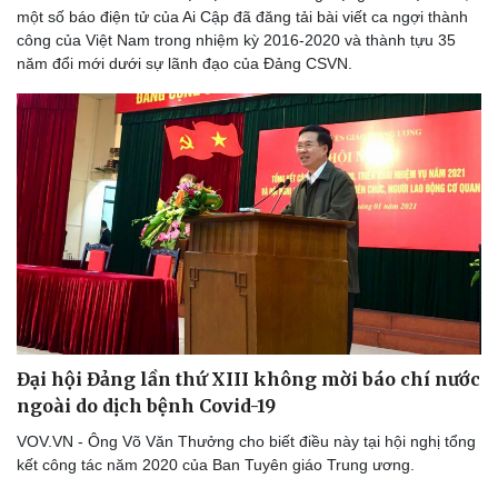
một số báo điện tử của Ai Cập đã đăng tải bài viết ca ngợi thành
công của Việt Nam trong nhiệm kỳ 2016-2020 và thành tựu 35
năm đổi mới dưới sự lãnh đạo của Đảng CSVN.
Pháp luật
Quân sự - Quốc phòng
Vụ án
Vũ khí
Tin nóng
Việt Nam
Tư vấn luật
Phân tích
Đại hội Đảng lần thứ XIII không mời báo chí nước
ngoài do dịch bệnh Covid-19
VOV.VN - Ông Võ Văn Thưởng cho biết điều này tại hội nghị tổng
kết công tác năm 2020 của Ban Tuyên giáo Trung ương.