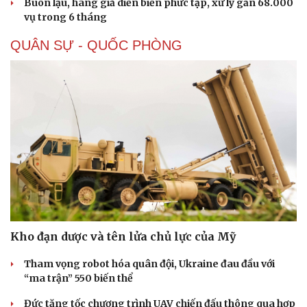
Buôn lậu, hàng giả diễn biến phức tạp, xử lý gần 68.000
vụ trong 6 tháng
QUÂN SỰ - QUỐC PHÒNG
Kho đạn dược và tên lửa chủ lực của Mỹ
Tham vọng robot hóa quân đội, Ukraine đau đầu với
“ma trận” 550 biến thể
Sức khỏe
Đời sống
Đức tăng tốc chương trình UAV chiến đấu thông qua hợp