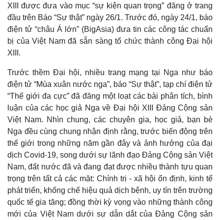
XIII được đưa vào mục “sự kiện quan trọng” đăng ở trang
đầu trên Báo “Sự thật” ngày 26/1. Trước đó, ngày 24/1, báo
điện tử “châu Á lớn” (BigAsia) đưa tin các công tác chuẩn
bị của Việt Nam đã sẵn sàng tổ chức thành công Đại hội
XIII.
Trước thềm Đại hội, nhiều trang mạng tại Nga như báo
điện tử “Mùa xuân nước nga”, báo “Sự thật”, tạp chí điện tử
“Thế giới đa cực” đã đăng một loạt các bài phân tích, bình
luận của các học giả Nga về Đại hội XIII Đảng Cộng sản
Việt Nam. Nhìn chung, các chuyên gia, học giả, bạn bè
Nga đều cùng chung nhận định rằng, trước biến động trên
thế giới trong những năm gần đây và ảnh hưởng của đại
dịch Covid-19, song dưới sự lãnh đạo Đảng Cộng sản Việt
Nam, đất nước đã và đang đạt được nhiều thành tựu quan
trọng trên tất cả các mặt: Chính trị - xã hội ổn định, kinh tế
phát triển, khống chế hiệu quả dịch bệnh, uy tín trên trường
quốc tế gia tăng; đồng thời kỳ vọng vào những thành công
mới của Việt Nam dưới sự dẫn dắt của Đảng Cộng sản
Kinh tế
Thị trường