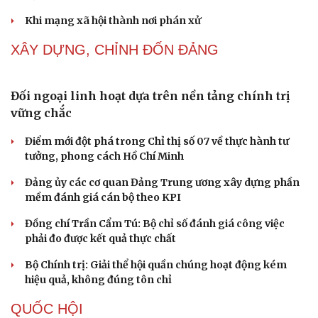
Thành tựu nhân quyền ở Việt Nam: Sự thật được
chứng minh qua những số liệu cụ thể
Thực tiễn vận hành chính quyền ba cấp bác bỏ mọi luận
điệu xuyên tạc
Thủ đoạn xuyên tạc mới trên không gian mạng thời AI
Tự cảnh giác trước tâm lý đám đông khi dùng mạng xã
hội
Khi mạng xã hội thành nơi phán xử
XÂY DỰNG, CHỈNH ĐỐN ĐẢNG
Đối ngoại linh hoạt dựa trên nền tảng chính trị
vững chắc
Điểm mới đột phá trong Chỉ thị số 07 về thực hành tư
tưởng, phong cách Hồ Chí Minh