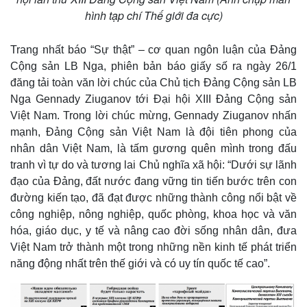
hình tạp chí Thế giới đa cực)
Trang nhất báo “Sự thật” – cơ quan ngôn luận của Đảng
Cộng sản LB Nga, phiên bản báo giấy số ra ngày 26/1
đăng tải toàn văn lời chúc của Chủ tịch Đảng Cộng sản LB
Nga Gennady Ziuganov tới Đại hội XIII Đảng Cộng sản
Việt Nam. Trong lời chúc mừng, Gennady Ziuganov nhấn
mạnh, Đảng Cộng sản Việt Nam là đội tiên phong của
nhân dân Việt Nam, là tấm gương quên mình trong đấu
tranh vì tự do và tương lai Chủ nghĩa xã hội: “Dưới sự lãnh
đạo của Đảng, đất nước đang vững tin tiến bước trên con
đường kiến ​​tạo, đã đạt được những thành công nổi bật về
công nghiệp, nông nghiệp, quốc phòng, khoa học và văn
hóa, giáo dục, y tế và nâng cao đời sống nhân dân, đưa
Thế giới
Multimedia
Việt Nam trở thành một trong những nền kinh tế phát triển
Quan sát
Video
năng động nhất trên thế giới và có uy tín quốc tế cao”.
Cuộc sống đó đây
Ảnh
Hồ sơ
E-Magazine
Infographic