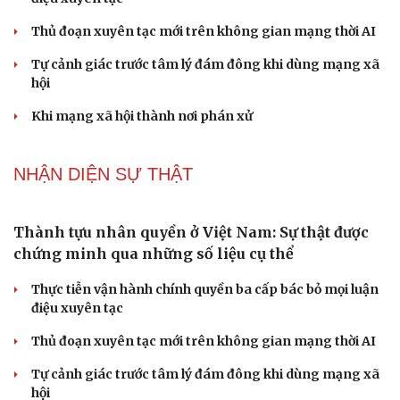
Dấu hiệu tiền mãn kinh sớm phụ nữ cần biết
NHẬN DIỆN SỰ THẬT
Thành tựu nhân quyền ở Việt Nam: Sự thật được
chứng minh qua những số liệu cụ thể
Thực tiễn vận hành chính quyền ba cấp bác bỏ mọi luận
điệu xuyên tạc
Thủ đoạn xuyên tạc mới trên không gian mạng thời AI
Tự cảnh giác trước tâm lý đám đông khi dùng mạng xã
hội
Khi mạng xã hội thành nơi phán xử
NHẬN DIỆN SỰ THẬT
Cải chính