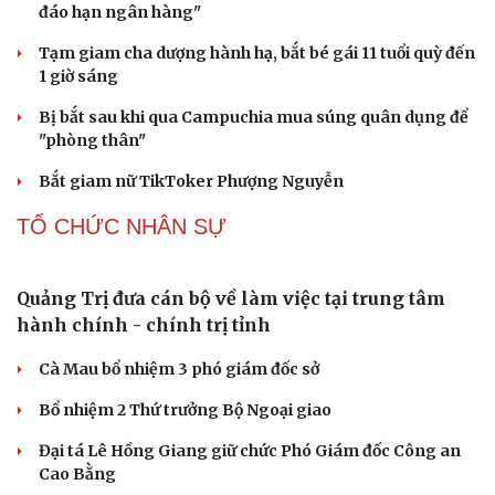
Meta bị buộc bồi thường 567 triệu USD vì gây hại cho trẻ
em
PHÁP LUẬT
Biên phòng Quảng Trị ngăn chặn vận chuyển
hơn 210 kg vật liệu nổ
2 đối tượng lừa đảo hơn 7 tỷ đồng bằng thủ đoạn "vay
đáo hạn ngân hàng"
Tạm giam cha dượng hành hạ, bắt bé gái 11 tuổi quỳ đến
1 giờ sáng
Bị bắt sau khi qua Campuchia mua súng quân dụng để
"phòng thân"
Bắt giam nữ TikToker Phượng Nguyễn
TỔ CHỨC NHÂN SỰ