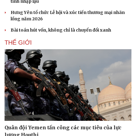
tính nhập lậu
Hưng Yên tổ chức Lễ hội và xúc tiến thương mại nhãn
lồng năm 2026
Bài toán hút vốn, không chỉ là chuyển đổi xanh
THẾ GIỚI
Thể thao
Ô tô - Xe máy
Bóng đá
Ô tô
Lịch thi đấu bóng đá
Xe máy
Thế giới thể thao
Tư vấn
eSports
Hậu trường
Quân đội Yemen tấn công các mục tiêu của lực
lượng Houthi