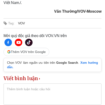
Việt Nam./.
Bất động sản
Giá vàng
Khởi nghiệp
Tiêu dùng
Văn Thường/VOV-Moscow
Tỷ giá
Chứng khoán
Tag:
VOV
Giá cà phê
Mời quý độc giả theo dõi VOV.VN trên
Thêm VOV trên Google
Chọn VOV làm nguồn ưu tiên trên
Google Search
.
Xem hướng
dẫn.
Viết bình luận