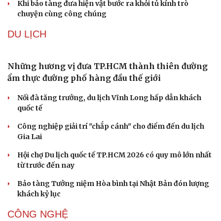
truyền thống ở miền Tây
Phản ứng của Dwayne Johnson khi Moana bị giới phê
bình chê bai
The Odyssey vượt 1 tỷ USD, Christopher Nolan tái lập kỳ
tích sau 14 năm
Cần một hệ sinh thái trách nhiệm để ngăn âm nhạc lệch
chuẩn
Khi bảo tàng đưa hiện vật bước ra khỏi tủ kính trò
chuyện cùng công chúng
DU LỊCH
Những hương vị đưa TP.HCM thành thiên đường
ẩm thực đường phố hàng đầu thế giới
Nối đà tăng trưởng, du lịch Vĩnh Long hấp dẫn khách
quốc tế