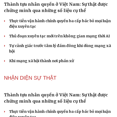
PODCAST
"Loạn" biển hiệu tiếng nước ngoài: Đã đến lúc
chấn chỉnh
Lời đề nghị của người tình trẻ về chuyện có con chung
khiến tôi bế tắc ở tuổi 80
Du lịch biển Việt Nam: Muốn bứt phá phải vượt khỏi lợi
thế tự nhiên
Vì một phút buông thả sau hơi men, tôi bàng hoàng
phát hiện mắc bệnh tình dục
Ranh giới mong manh giữa hài hước và phản cảm
NHẬN DIỆN SỰ THẬT
Thành tựu nhân quyền ở Việt Nam: Sự thật được