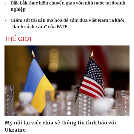
Đắk Lắk thực hiện chuyển giao vốn nhà nước tại doanh
nghiệp
Giám sát tài sản mã hóa để sớm đưa Việt Nam ra khỏi
Pháp luật
Quân sự - Quốc phòng
"danh sách xám" của FATF
Vụ án
Vũ khí
THẾ GIỚI
Tin nóng
Việt Nam
Tư vấn luật
Phân tích
Mỹ nối lại việc chia sẻ thông tin tình báo với
Ukraine