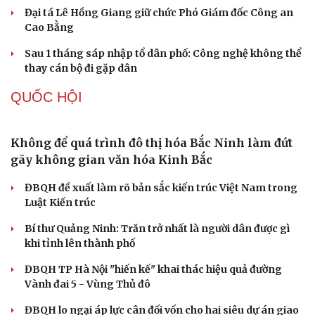
Bắt giữ người phụ nữ giả danh công an lừa đảo "chạy
án" 400 triệu đồng
Tạm giữ hình sự người đàn ông đạp ngã chồng cũ của
bạn gái giữa đường
Cha dượng đánh đập, bắt bé gái 11 tuổi ở Đồng Nai quỳ
đến 1h sáng
Khám xét khẩn cấp nhà Bùi Xuân Huấn (Huấn Hoa
Hồng)
TỔ CHỨC NHÂN SỰ
Quảng Trị đưa cán bộ về làm việc tại trung tâm
hành chính - chính trị tỉnh
Cà Mau bổ nhiệm 3 phó giám đốc sở
Bổ nhiệm 2 Thứ trưởng Bộ Ngoại giao
Đại tá Lê Hồng Giang giữ chức Phó Giám đốc Công an