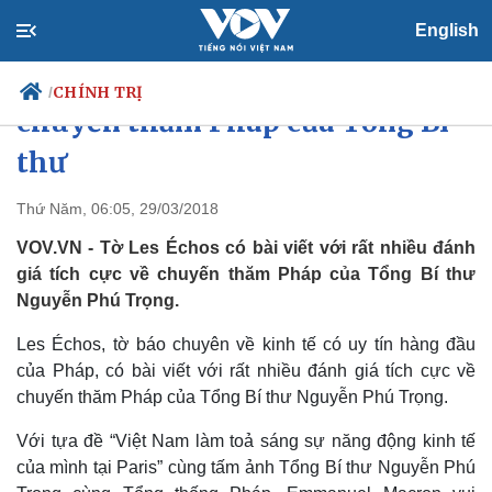
English
Báo Pháp đánh giá tích cực
CHÍNH TRỊ
/
chuyến thăm Pháp của Tổng Bí
thư
Chính trị
Xã hội
Thứ Năm, 06:05, 29/03/2018
Đảng
Tin 24h
VOV.VN - Tờ Les Échos có bài viết với rất nhiều đánh
Tổ chức nhân sự
Dự báo thời tiết
giá tích cực về chuyến thăm Pháp của Tổng Bí thư
Quốc hội
Giáo dục
Nguyễn Phú Trọng.
Nhận diện sự thật
Dấu ấn VOV
Việc làm
Les Échos, tờ báo chuyên về kinh tế có uy tín hàng đầu
Biển đảo
của Pháp, có bài viết với rất nhiều đánh giá tích cực về
chuyến thăm Pháp của Tổng Bí thư Nguyễn Phú Trọng.
Với tựa đề “Việt Nam làm toả sáng sự năng động kinh tế
của mình tại Paris” cùng tấm ảnh Tổng Bí thư Nguyễn Phú