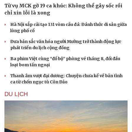
Từ vụ MCK gỡ 19 ca khúc: Không thể gây sốc rồi
chỉ xin lỗi là xong
Hà Nội sắp cải tạo 131 vòm cầu đá: Đánh thức di sản giữa
lòng phố cổ
Đưa bản sắc văn hóa người Mường trở thành động lực
phát triển du lịch cộng đồng
Ba phim Việt cùng “đổ bộ” phòng vé tháng 8, đối đầu
loạt bom tấn ngoại
Thanh âm vượt đại dương: Chuyện chưa kể về bản tình
ca từ chốn ngục tù Côn Đảo
DU LỊCH
Sức khỏe
Đời sống
Dinh dưỡng - món ngon
Nhà đẹp
Cây thuốc
Blog
Sản phụ khoa
Tình yêu - Gia đình