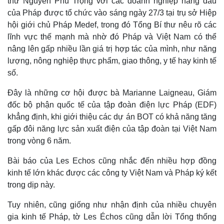
thư Nguyễn Phú Trọng với các doanh nghiệp hàng đầu
của Pháp được tổ chức vào sáng ngày 27/3 tại trụ sở Hiệp
hội giới chủ Pháp Medef, trong đó Tổng Bí thư nêu rõ các
lĩnh vực thế mạnh mà nhờ đó Pháp và Việt Nam có thể
nâng lên gấp nhiều lần giá trị hợp tác của mình, như năng
lượng, nông nghiệp thực phẩm, giao thông, y tế hay kinh tế
số.
Đây là những cơ hội được bà Marianne Laigneau, Giám
đốc bộ phận quốc tế của tập đoàn điện lực Pháp (EDF)
khẳng định, khi giới thiệu các dự án BOT có khả năng tăng
gấp đôi năng lực sản xuất điện của tập đoàn tại Việt Nam
trong vòng 6 năm.
Bài báo của Les Echos cũng nhắc đến nhiều hợp đồng
Thế giới
Multimedia
kinh tế lớn khác được các công ty Việt Nam và Pháp ký kết
Quan sát
Video
trong dịp này.
Cuộc sống đó đây
Ảnh
Hồ sơ
E-Magazine
Tuy nhiên, cũng giống như nhận định của nhiều chuyên
Infographic
gia kinh tế Pháp, tờ Les Échos cũng dẫn lời Tổng thống