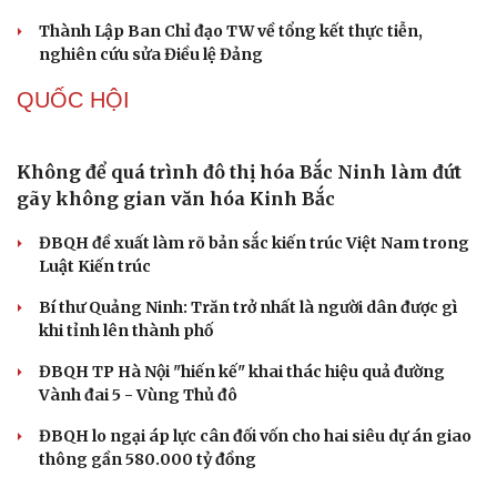
Thủ đoạn xuyên tạc mới trên không gian mạng thời AI
Tự cảnh giác trước tâm lý đám đông khi dùng mạng xã
hội
Khi mạng xã hội thành nơi phán xử
XÂY DỰNG, CHỈNH ĐỐN ĐẢNG
Đảng ủy các cơ quan Đảng Trung ương xây dựng
phần mềm đánh giá cán bộ theo KPI
Đồng chí Trần Cẩm Tú: Bộ chỉ số đánh giá công việc
phải đo được kết quả thực chất
Bộ Chính trị: Giải thể hội quần chúng hoạt động kém
hiệu quả, không đúng tôn chỉ
Quy định số 207: Siết trách nhiệm đảng viên khi sử dụng
mạng xã hội