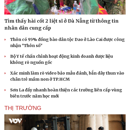
Tìm thấy hài cốt 2 liệt sĩ ở Đà Nẵng từ thông tin
nhân dân cung cấp
Thôn có 95% đồng bào dân tộc Dao ở Lào Cai được công
Thể thao
Ô tô - Xe máy
nhận "Thôn số"
Bóng đá
Ô tô
Bộ Y tế chấn chỉnh hoạt động kinh doanh dược liệu
Lịch thi đấu bóng đá
Xe máy
không rõ nguồn gốc
Thế giới thể thao
Tư vấn
eSports
Xác minh làm rõ video bảo mẫu đánh, bắn dây thun vào
Hậu trường
chân trẻ mầm non ở TP.HCM
Sơn La đẩy nhanh hoàn thiện các trường liên cấp vùng
biên trước năm học mới
THỊ TRƯỜNG