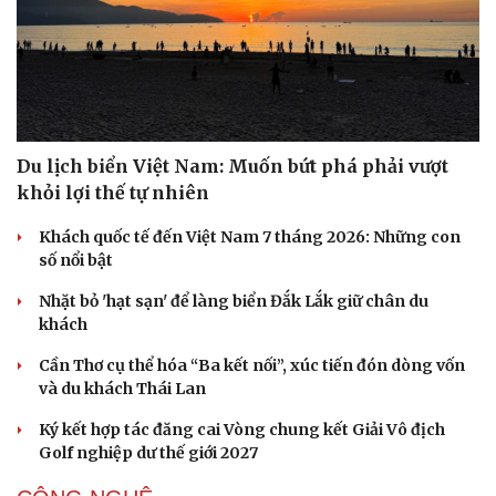
Nhi khoa
Nam khoa
Làm đẹp - giảm cân
Phòng mạch online
Ăn sạch sống khỏe
Du lịch biển Việt Nam: Muốn bứt phá phải vượt
khỏi lợi thế tự nhiên
Khách quốc tế đến Việt Nam 7 tháng 2026: Những con
số nổi bật
Nhặt bỏ 'hạt sạn' để làng biển Đắk Lắk giữ chân du
khách
Cần Thơ cụ thể hóa “Ba kết nối”, xúc tiến đón dòng vốn
và du khách Thái Lan
Ký kết hợp tác đăng cai Vòng chung kết Giải Vô địch
Golf nghiệp dư thế giới 2027