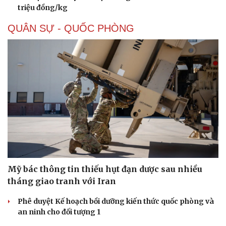
triệu đồng/kg
QUÂN SỰ - QUỐC PHÒNG
Doanh nghiệp
Công nghệ
Thông tin doanh nghiệp
Sành điệu
Doanh nghiệp 24h
Tin Công nghệ
Mỹ bác thông tin thiếu hụt đạn dược sau nhiều
Doanh nhân
Trải nghiệm
tháng giao tranh với Iran
Vì cộng đồng
Chuyển đổi số
Phê duyệt Kế hoạch bồi dưỡng kiến thức quốc phòng và
an ninh cho đối tượng 1