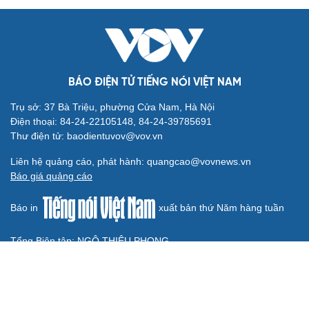
Thành Lập Ban Chỉ đạo TW về tổng kết thực tiễn,
nghiên cứu sửa Điều lệ Đảng
QUỐC HỘI
Không để quá trình đô thị hóa Bắc Ninh làm đứt
gãy không gian văn hóa Kinh Bắc
ĐBQH đề xuất làm rõ bản sắc kiến trúc Việt Nam trong
Luật Kiến trúc
Bí thư Quảng Ninh: Trăn trở nhất là người dân được gì
khi tỉnh lên thành phố
ĐBQH TP Hà Nội "hiến kế" khai thác hiệu quả đường
Vành đai 5 - Vùng Thủ đô
ĐBQH lo ngại áp lực cân đối vốn cho hai siêu dự án giao
thông gần 580.000 tỷ đồng