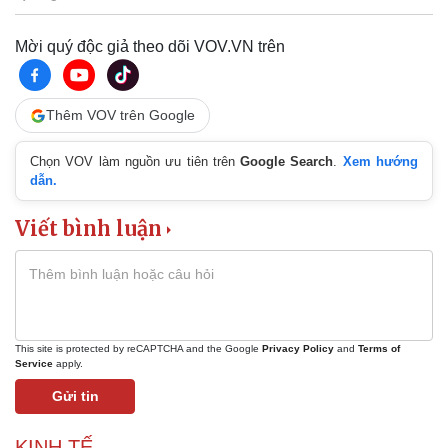
Khởi nghiệp
Tiêu dùng
Tỷ giá
Mời quý độc giả theo dõi VOV.VN trên
Chứng khoán
Giá cà phê
Thêm VOV trên Google
Chọn VOV làm nguồn ưu tiên trên
Google Search
.
Xem hướng
dẫn.
Viết bình luận
This site is protected by reCAPTCHA and the Google
Privacy Policy
and
Terms of
Service
apply.
Gửi tin
KINH TẾ