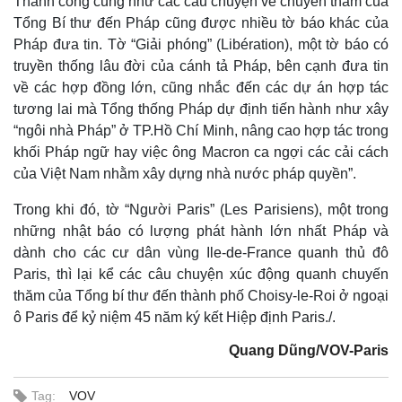
Thành công cũng như các câu chuyện về chuyến thăm của
Tổng Bí thư đến Pháp cũng được nhiều tờ báo khác của
Pháp đưa tin. Tờ “Giải phóng” (Libération), một tờ báo có
truyền thống lâu đời của cánh tả Pháp, bên cạnh đưa tin
về các hợp đồng lớn, cũng nhắc đến các dự án hợp tác
tương lai mà Tổng thống Pháp dự định tiến hành như xây
“ngôi nhà Pháp” ở TP.Hồ Chí Minh, nâng cao hợp tác trong
khối Pháp ngữ hay việc ông Macron ca ngợi các cải cách
của Việt Nam nhằm xây dựng nhà nước pháp quyền”.
Trong khi đó, tờ “Người Paris” (Les Parisiens), một trong
những nhật báo có lượng phát hành lớn nhất Pháp và
dành cho các cư dân vùng Ile-de-France quanh thủ đô
Paris, thì lại kể các câu chuyện xúc động quanh chuyến
thăm của Tổng bí thư đến thành phố Choisy-le-Roi ở ngoại
ô Paris để kỷ niệm 45 năm ký kết Hiệp định Paris./.
Quang Dũng/VOV-Paris
Kinh tế
Thị trường
Tag:
VOV
Bất động sản
Giá vàng