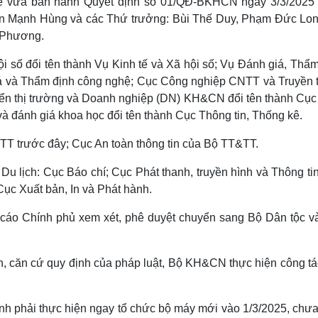
 vừa ban hành Quyết định số 01/QĐ-BKHCN ngày 3/3/2025
ễn Mạnh Hùng và các Thứ trưởng: Bùi Thế Duy, Phạm Đức Lon
 Phương.
ội số đổi tên thành Vụ Kinh tế và Xã hội số; Vụ Đánh giá, Thẩ
iá và Thẩm định công nghệ; Cục Công nghiệp CNTT và Truyền 
iển thị trường và Doanh nghiệp (DN) KH&CN đổi tên thành Cục
à đánh giá khoa học đổi tên thành Cục Thông tin, Thống kê.
T trước đây; Cục An toàn thông tin của Bộ TT&TT.
u lịch: Cục Báo chí; Cục Phát thanh, truyền hình và Thông tin
Cục Xuất bản, In và Phát hành.
 cáo Chính phủ xem xét, phê duyệt chuyển sang Bộ Dân tộc v
ên, căn cứ quy định của pháp luật, Bộ KH&CN thực hiện công tá
nh phải thực hiện ngay tổ chức bộ máy mới vào 1/3/2025, chưa