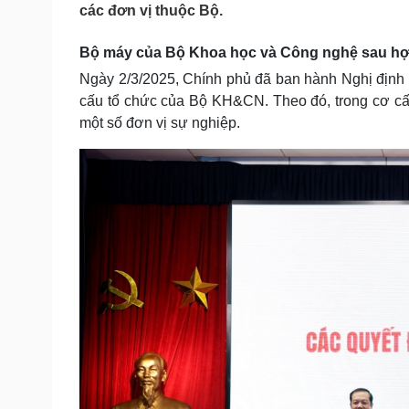
các đơn vị thuộc Bộ.
Tin nóng
Việt Nam
Tư vấn luật
Phân tích
Bộ máy của Bộ Khoa học và Công nghệ sau hợ
Ngày 2/3/2025, Chính phủ đã ban hành Nghị định
Sức khỏe
Đời sống
cấu tổ chức của Bộ KH&CN. Theo đó, trong cơ cấ
một số đơn vị sự nghiệp.
Dinh dưỡng - món ngon
Nhà đẹp
Cây thuốc
Blog
Sản phụ khoa
Tình yêu - Gia đình
Nhi khoa
Nam khoa
Làm đẹp - giảm cân
Phòng mạch online
Ăn sạch sống khỏe
Cải chính