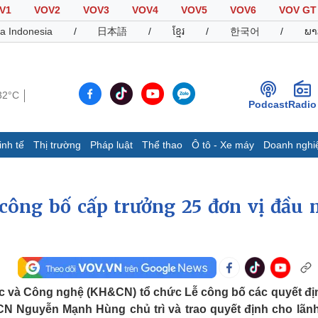
V1
VOV2
VOV3
VOV4
VOV5
VOV6
VOV GT
a Indonesia
/
日本語
/
ខ្មែរ
/
한국어
/
ພາ
32°C
Podcast
Radio
inh tế
Thị trường
Pháp luật
Thể thao
Ô tô - Xe máy
Doanh nghi
Thế giới
Multimedia
K
Quan sát
Video
B
ông bố cấp trưởng 25 đơn vị đầu 
Cuộc sống đó đây
Ảnh
K
Hồ sơ
E-Magazine
Infographic
học và Công nghệ (KH&CN) tổ chức Lễ công bố các quyết đị
Thể thao
Ô tô - Xe máy
D
N Nguyễn Mạnh Hùng chủ trì và trao quyết định cho lãn
Bóng đá
Ô tô
T