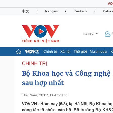
VO
中文
/
français
/
Deutsch
/
Bahas
Hà Nội
Chính trị
Xã hội
Thế giới
Multimedia
K
Chính trị
Xã hội
CHÍNH TRỊ
Đảng
Tin 24h
Bộ Khoa học và Công nghệ c
Tổ chức nhân sự
Dự báo thời tiết
Quốc hội
Giáo dục
sau hợp nhất
Nhận diện sự thật
Dấu ấn VOV
Việc làm
Thứ Năm, 20:07, 06/03/2025
Biển đảo
VOV.VN - Hôm nay (6/3), tại Hà Nội, Bộ Khoa 
Pháp luật
Quân sự - Quốc phòng
công tác tổ chức, cán bộ. Bộ trưởng Bộ KH&C
Vụ án
Vũ khí