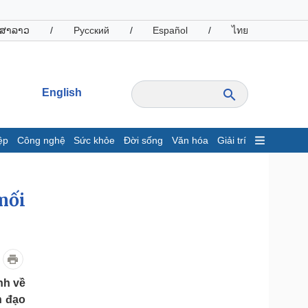
ສາລາວ
/
Русский
/
Español
/
ไทย
English
ệp
Công nghệ
Sức khỏe
Đời sống
Văn hóa
Giải trí
inh tế
Thị trường
ất động sản
Giá vàng
mối
hởi nghiệp
Tiêu dùng
Tỷ giá
Chứng khoán
Giá cà phê
nh về
oanh nghiệp
Công nghệ
h đạo
hông tin doanh nghiệp
Sành điệu