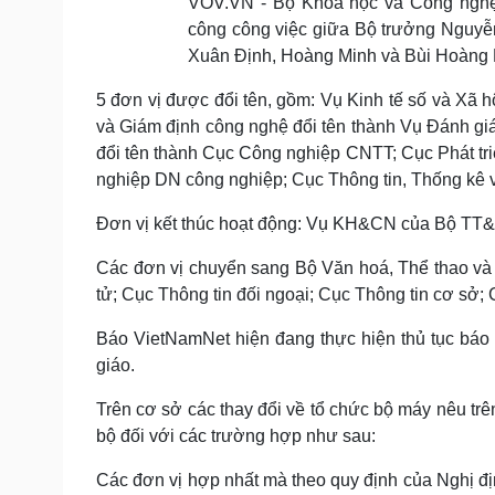
VOV.VN - Bộ Khoa học và Công nghệ
công công việc giữa Bộ trưởng Nguy
Xuân Định, Hoàng Minh và Bùi Hoàng
5 đơn vị được đổi tên, gồm: Vụ Kinh tế số và Xã h
và Giám định công nghệ đổi tên thành Vụ Đánh g
đổi tên thành Cục Công nghiệp CNTT; Cục Phát tr
nghiệp DN công nghiệp; Cục Thông tin, Thống kê v
Đơn vị kết thúc hoạt động: Vụ KH&CN của Bộ TT&T
Các đơn vị chuyển sang Bộ Văn hoá, Thể thao và D
tử; Cục Thông tin đối ngoại; Cục Thông tin cơ sở; 
Báo VietNamNet hiện đang thực hiện thủ tục báo
giáo.
Trên cơ sở các thay đổi về tổ chức bộ máy nêu tr
bộ đối với các trường hợp như sau:
Các đơn vị hợp nhất mà theo quy định của Nghị đị