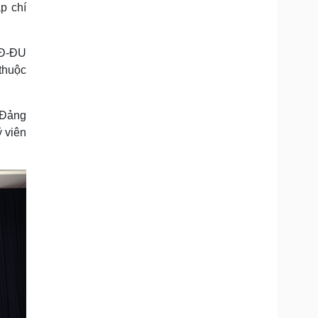
p chí
QĐ-ĐU
thuộc
 Đảng
 viên