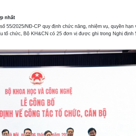
Lịch thi đấu bóng đá
Xe máy
Thế giới thể thao
Tư vấn
eSports
V
p nhất
Hậu trường
 số 55/2025/NĐ-CP quy định chức năng, nhiệm vụ, quyền hạn 
Văn hóa
Giải trí
D
u tổ chức, Bộ KH&CN có 25 đơn vị được ghi trong Nghị định 
Sân khấu - Điện ảnh
Nghệ sĩ
Văn học
Thời trang
Âm nhạc
Sao Việt
c
Di sản