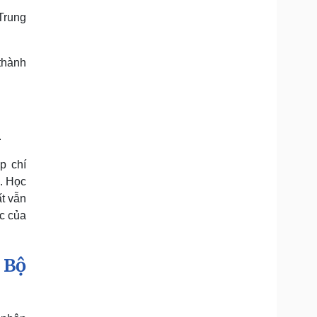
Trung
thành
.
p chí
. Học
t vẫn
c của
 Bộ