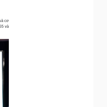
Doanh nghiệp 24h
Tin Công nghệ
Doanh nhân
Trải nghiệm
ì cộng đồng
Chuyển đổi số
và cơ
u lịch
Podcast
55 và
Tư vấn
Câu chuyện thời sự
Săn Tour
Đọc truyện đêm khuya
heck-in
Cửa sổ tình yêu
Kể chuyện cho bé
Hạt giống tâm hồn