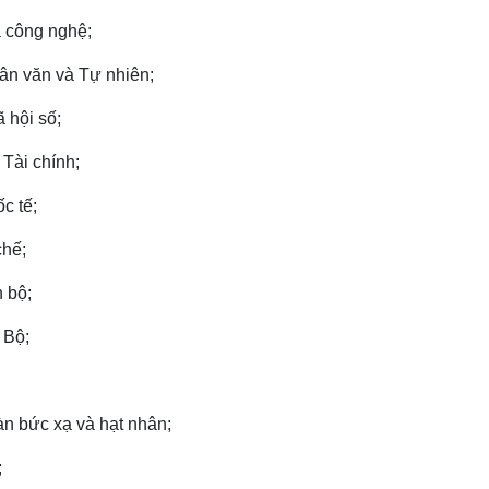
 công nghệ;
ân văn và Tự nhiên;
 hội số;
Tài chính;
c tế;
chế;
 bộ;
 Bộ;
n bức xạ và hạt nhân;
;