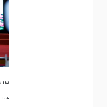
N sau
 tra,