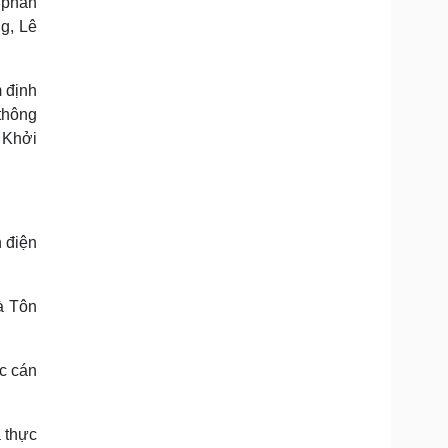
 phân
g, Lê
m định
thông
 Khởi
 điện
à Tôn
c cán
 thực