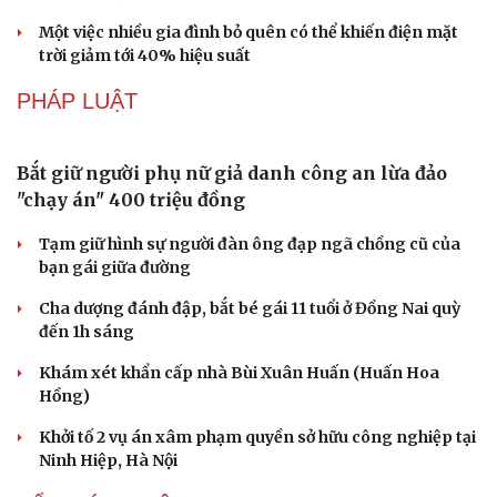
DU LỊCH
Du lịch biển Việt Nam: Muốn bứt phá phải vượt
khỏi lợi thế tự nhiên
Khách quốc tế đến Việt Nam 7 tháng 2026: Những con
số nổi bật
Nhặt bỏ 'hạt sạn' để làng biển Đắk Lắk giữ chân du
khách
Cần Thơ cụ thể hóa “Ba kết nối”, xúc tiến đón dòng vốn
và du khách Thái Lan
Ký kết hợp tác đăng cai Vòng chung kết Giải Vô địch
Golf nghiệp dư thế giới 2027
CÔNG NGHỆ