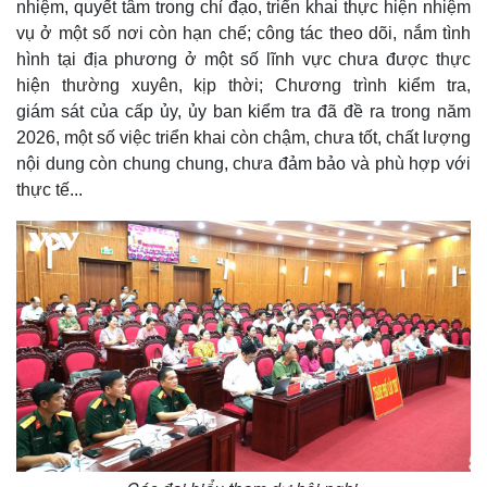
nhiệm, quyết tâm trong chỉ đạo, triển khai thực hiện nhiệm
vụ ở một số nơi còn hạn chế; công tác theo dõi, nắm tình
hình tại địa phương ở một số lĩnh vực chưa được thực
hiện thường xuyên, kịp thời; Chương trình kiểm tra,
giám sát của cấp ủy, ủy ban kiểm tra đã đề ra trong năm
2026, một số việc triển khai còn chậm, chưa tốt, chất lượng
nội dung còn chung chung, chưa đảm bảo và phù hợp với
thực tế...
Kinh tế
Thị trường
Bất động sản
Giá vàng
Khởi nghiệp
Tiêu dùng
Tỷ giá
Chứng khoán
Giá cà phê