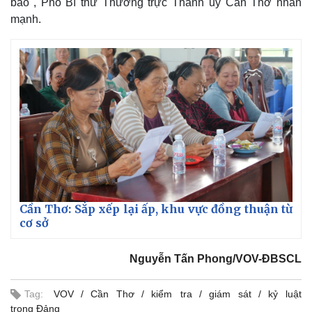
báo", Phó Bí thư Thường trực Thành ủy Cần Thơ nhấn
mạnh.
Cần Thơ: Sắp xếp lại ấp, khu vực đồng thuận từ
cơ sở
Nguyễn Tấn Phong/VOV-ĐBSCL
Tag:
VOV
Cần Thơ
kiểm tra
giám sát
kỷ luật
trong Đảng