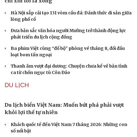
Phê duyệt Kế hoạch bồi dưỡng kiến thức quốc
phòng và an ninh cho đối tượng 1
Bế mạc Vòng Chung kết Hội thao Công an Nhân dân
năm 2026
Tăng cường tuyên truyền, bảo vệ vững chắc biên giới
Việt Nam – Campuchia
Hải quân Mỹ lần đầu tiên huấn luyện UAV cảm tử tại Hàn