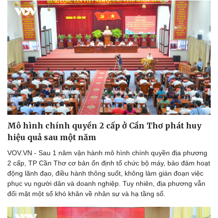
Mô hình chính quyền 2 cấp ở Cần Thơ phát huy
hiệu quả sau một năm
VOV.VN - Sau 1 năm vận hành mô hình chính quyền địa phương
Thể thao
Ô tô - Xe máy
2 cấp, TP Cần Thơ cơ bản ổn định tổ chức bộ máy, bảo đảm hoạt
Bóng đá
Ô tô
động lãnh đạo, điều hành thông suốt, không làm gián đoạn việc
Lịch thi đấu bóng đá
Xe máy
phục vụ người dân và doanh nghiệp. Tuy nhiên, địa phương vẫn
Thế giới thể thao
Tư vấn
đối mặt một số khó khăn về nhân sự và hạ tầng số.
eSports
Hậu trường