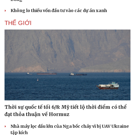
Không lo thiếu vốn đầu tư vào các dự án xanh
THẾ GIỚI
Doanh nghiệp
Công nghệ
Thông tin doanh nghiệp
Sành điệu
Doanh nghiệp 24h
Tin Công nghệ
Doanh nhân
Trải nghiệm
Vì cộng đồng
Chuyển đổi số
Thời sự quốc tế tối 6/8: Mỹ tiết lộ thời điểm có thể
đạt thỏa thuận về Hormuz
Nhà máy lọc dầu lớn của Nga bốc cháy vì bị UAV Ukraine
tập kích