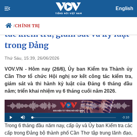
English
Cần Thơ nâng cao hiệu quả công
CHÍNH TRỊ
/
tác kiểm tra, giám sát và kỷ luật
trong Đảng
Chính trị
Xã hội
Thứ Sáu, 15:39, 26/06/2026
Đảng
Tin 24h
VOV.VN - Hôm nay (26/6), Ủy ban Kiểm tra Thành ủy
Tổ chức nhân sự
Dự báo thời tiết
Cần Thơ tổ chức Hội nghị sơ kết công tác kiểm tra,
Quốc hội
Giáo dục
giám sát và thi hành kỷ luật của Đảng 6 tháng đầu
Nhận diện sự thật
Dấu ấn VOV
năm; triển khai nhiệm vụ 6 tháng cuối năm 2026.
Việc làm
Biển đảo
R
-
3:10
L
P
M
o
l
u
a
Trong 6 tháng đầu năm nay, cấp ủy và Ủy ban Kiểm tra các
a
t
e
d
y
e
e
cấp trong Đảng bộ thành phố Cần Thơ tập trung lãnh đạo,
d
m
: