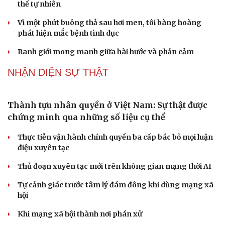
Sau 1 tháng sáp nhập tổ dân phố: Công nghệ không thể
thay cán bộ đi gặp dân
QUỐC HỘI
Không để quá trình đô thị hóa Bắc Ninh làm đứt
gãy không gian văn hóa Kinh Bắc
ĐBQH đề xuất làm rõ bản sắc kiến trúc Việt Nam trong
Luật Kiến trúc
Bí thư Quảng Ninh: Trăn trở nhất là người dân được gì
khi tỉnh lên thành phố
ĐBQH TP Hà Nội "hiến kế" khai thác hiệu quả đường
Vành đai 5 - Vùng Thủ đô
ĐBQH lo ngại áp lực cân đối vốn cho hai siêu dự án giao
thông gần 580.000 tỷ đồng
PODCAST