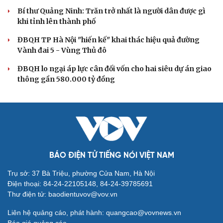
Tự cảnh giác trước tâm lý đám đông khi dùng mạng xã
hội
Khi mạng xã hội thành nơi phán xử
XÂY DỰNG, CHỈNH ĐỐN ĐẢNG
Đảng ủy các cơ quan Đảng Trung ương xây dựng
phần mềm đánh giá cán bộ theo KPI
Đồng chí Trần Cẩm Tú: Bộ chỉ số đánh giá công việc
phải đo được kết quả thực chất
Bộ Chính trị: Giải thể hội quần chúng hoạt động kém
hiệu quả, không đúng tôn chỉ
Quy định số 207: Siết trách nhiệm đảng viên khi sử dụng
mạng xã hội
Thành Lập Ban Chỉ đạo TW về tổng kết thực tiễn,
nghiên cứu sửa Điều lệ Đảng