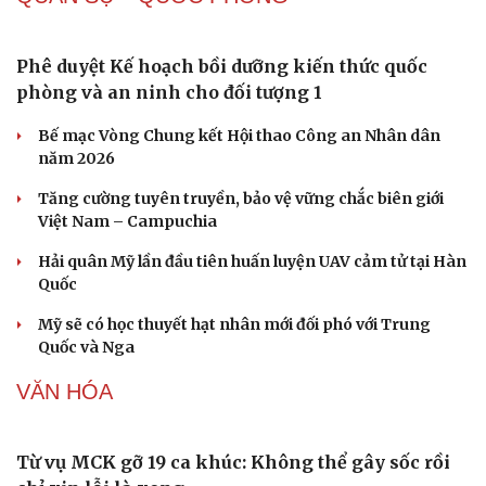
Sản phụ khoa
Tình yêu - Gia đình
Nhi khoa
Nam khoa
Làm đẹp - giảm cân
Phòng mạch online
Ăn sạch sống khỏe
Nhiều doanh nghiệp kinh doanh xăng dầu kém
chất lượng bị xử phạt hơn 1,7 tỷ đồng
Hầu hết các mặt hàng xăng dầu đều giảm từ 15h00
chiều nay 6/8
Vĩnh Long kiểm tra phát hiện 17 trường hợp kinh doanh
vàng, bạc, đá quý vi phạm
Giá bạc hôm nay: Giá bạc trong nước lên mức hơn 62
triệu đồng/kg
Giá vàng hôm nay 6/8: Vàng SJC tăng lên 140,3 - 143,3
triệu đồng/lượng
QUÂN SỰ - QUỐC PHÒNG