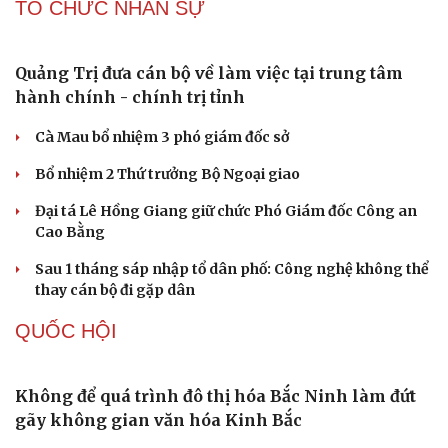
Thành lập Khu Công nghệ cao tỉnh Hưng Yên
quy mô hơn 496ha
Phê duyệt Chương trình KHCN và đổi mới sáng tạo quốc
gia về công nghệ chiến lược
Bắc Kinh triển khai “nhân viên” robot tại các công viên
Nguy cơ mất tài khoản Microsoft chỉ vì kết nối mạng Wi-
Fi khách sạn
Một việc nhiều gia đình bỏ quên có thể khiến điện mặt
trời giảm tới 40% hiệu suất
PHÁP LUẬT
Bắt giữ người phụ nữ giả danh công an lừa đảo
"chạy án" 400 triệu đồng
Tạm giữ hình sự người đàn ông đạp ngã chồng cũ của
bạn gái giữa đường