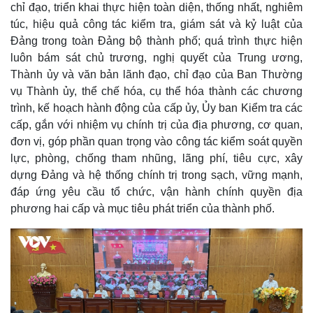
chỉ đạo, triển khai thực hiện toàn diện, thống nhất, nghiêm
3
.
a
7
túc, hiệu quả công tác kiểm tra, giám sát và kỷ luật của
4
%
Đảng trong toàn Đảng bộ thành phố; quá trình thực hiện
i
luôn bám sát chủ trương, nghị quyết của Trung ương,
n
Thành ủy và văn bản lãnh đạo, chỉ đạo của Ban Thường
i
vụ Thành ủy, thể chế hóa, cụ thể hóa thành các chương
n
trình, kế hoạch hành động của cấp ủy, Ủy ban Kiểm tra các
cấp, gắn với nhiệm vụ chính trị của địa phương, cơ quan,
g
đơn vị, góp phần quan trọng vào công tác kiểm soát quyền
T
lực, phòng, chống tham nhũng, lãng phí, tiêu cực, xây
i
dựng Đảng và hệ thống chính trị trong sạch, vững mạnh,
m
đáp ứng yêu cầu tổ chức, vận hành chính quyền địa
phương hai cấp và mục tiêu phát triển của thành phố.
e