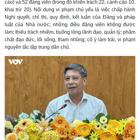
cáo) và 52 đảng viên (trong đó khiển trách 22, cảnh cáo 10,
Thế giới
Multimedia
khai trừ 20). Nội dung vi phạm chủ yếu là việc chấp hành
Nghị quyết, chỉ thị, quy định, kết luận của Đảng và pháp
Quan sát
Video
Cuộc sống đó đây
Ảnh
luật của Nhà nước; những điều đảng viên không được
Hồ sơ
E-Magazine
làm; thiếu trách nhiệm, buông lỏng lãnh đạo, quản lý; phẩm
Infographic
chất đạo đức, lối sống, tham nhũng; cố ý làm trái, vi phạm
nguyên tắc tập trung dân chủ.