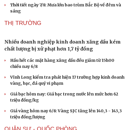
Hoàn thiện pháp lý để xử lý thuốc lá thế hệ mới
Bộ GD&ĐT hướng dẫn thi lại tại điểm thi Trường THPT
Chuyên Tuyên Quang
Cấp “sổ đỏ” cho cơ sở tôn giáo đầu tiên sau sắp xếp
hành chính tại TP.HCM
Bất ngờ nhận 5 tỷ đồng chuyển nhầm, nam thanh niên ở
Quảng Trị trình báo công an
Thời tiết ngày 7/8: Mưa lớn bao trùm Bắc Bộ về đêm và
sáng
THỊ TRƯỜNG
Sức khỏe
Đời sống
Dinh dưỡng - món ngon
Nhà đẹp
Cây thuốc
Blog