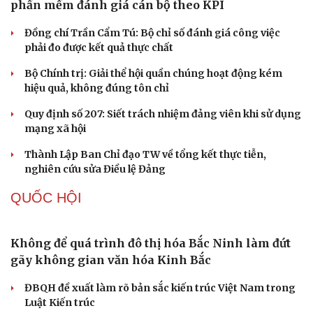
Thực tiễn vận hành chính quyền ba cấp bác bỏ mọi luận
điệu xuyên tạc
Thủ đoạn xuyên tạc mới trên không gian mạng thời AI
Tự cảnh giác trước tâm lý đám đông khi dùng mạng xã
hội
Khi mạng xã hội thành nơi phán xử
NHẬN DIỆN SỰ THẬT
Thành tựu nhân quyền ở Việt Nam: Sự thật được
chứng minh qua những số liệu cụ thể
Thực tiễn vận hành chính quyền ba cấp bác bỏ mọi luận
điệu xuyên tạc
Thủ đoạn xuyên tạc mới trên không gian mạng thời AI