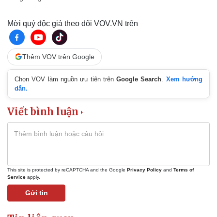
Mời quý độc giả theo dõi VOV.VN trên
Pháp luật
Quân sự - Quốc phòng
Thêm VOV trên Google
Vụ án
Vũ khí
Tin nóng
Việt Nam
Chọn VOV làm nguồn ưu tiên trên
Google Search
.
Xem hướng
Tư vấn luật
Phân tích
dẫn.
Viết bình luận
This site is protected by reCAPTCHA and the Google
Privacy Policy
and
Terms of
Service
apply.
Gửi tin