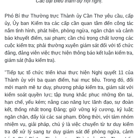
Các đại biểu tham dự hội nghị.
Phó Bí thư Thường trực Thành ủy Cần Thơ yêu cầu, cấp
ủy, Ủy ban Kiểm tra các cấp cần quan tâm đến công tác
nắm tình hình, phát hiện, phòng ngừa, ngăn chặn và cảnh
báo khuyết điểm, sai phạm; cần chú trọng chất lượng các
cuộc kiểm tra; phải thường xuyên giám sát đối với tổ chức
đảng, đảng viên việc thực hiện thông báo kết luận kiểm tra,
giám sát (hậu kiểm tra).
"Tiếp tục tổ chức triển khai thực hiện Nghị quyết 11 của
Thành ủy với ba quan điểm, hai mục tiêu. Trong đó, đổi
mới mạnh mẽ tư duy, phương pháp kiểm tra, giám sát với
kiểm soát quyền lực; tập trung khắc phục những tồn tại,
hạn chế, yếu kém; nâng cao năng lực lãnh đạo, sự đoàn
kết, thống nhất trong Đảng; giữ vững kỷ cương, kỷ luật;
ngăn chặn, đẩy lùi các sai phạm. Đồng thời, với tám nhóm
nhiệm vụ, giải pháp, chú ý là việc chuyển từ tư duy kiểm
tra để xử lý sang tư duy giám sát để phòng ngừa, cảnh