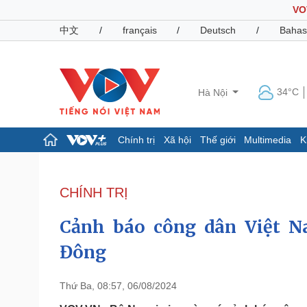
VO
中文
/
français
/
Deutsch
/
Bahas
34°C
Hà Nội
Chính trị
Xã hội
Thế giới
Multimedia
K
Chính trị
Xã hội
Đảng
Tin 24h
CHÍNH TRỊ
Tổ chức nhân sự
Dự báo thời tiết
Quốc hội
Giáo dục
Cảnh báo công dân Việt N
Nhận diện sự thật
Dấu ấn VOV
Việc làm
Đông
Biển đảo
Pháp luật
Quân sự - Quốc phòng
Thứ Ba, 08:57, 06/08/2024
Vụ án
Vũ khí