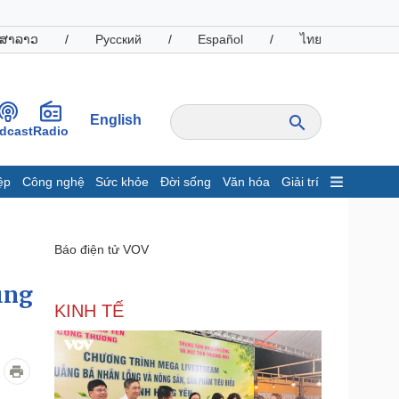
ສາລາວ
/
Русский
/
Español
/
ไทย
English
dcast
Radio
ệp
Công nghệ
Sức khỏe
Đời sống
Văn hóa
Giải trí
inh tế
Thị trường
ất động sản
Giá vàng
Báo điện tử VOV
hởi nghiệp
Tiêu dùng
Tỷ giá
ung
Chứng khoán
KINH TẾ
Giá cà phê
oanh nghiệp
Công nghệ
hông tin doanh nghiệp
Sành điệu