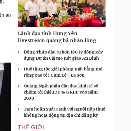
g.
Doanh nghiệp 24h
Tin Công nghệ
Doanh nhân
Trải nghiệm
đến an
ì cộng đồng
Chuyển đổi số
u lịch
Podcast
Lãnh đạo tỉnh Hưng Yên
Tư vấn
Câu chuyện thời sự
livestream quảng bá nhãn lồng
Săn Tour
Đọc truyện đêm khuya
heck-in
Đồng Tháp đầu tư hơn 160 tỷ đồng xây
Cửa sổ tình yêu
dựng Dự án Cải tạo nút giao An Bình
Kể chuyện cho bé
Hạt giống tâm hồn
Huế tăng tốc giải phóng mặt bằng mở
rộng cao tốc Cam Lộ - La Sơn
Quảng Ngãi phấn đấu đưa kinh tế số
chiếm tối thiểu 30% GRDP vào năm
2030
Tạm hoãn xuất cảnh với người nộp thuế
không hoạt động tại địa chỉ đăng ký
THẾ GIỚI