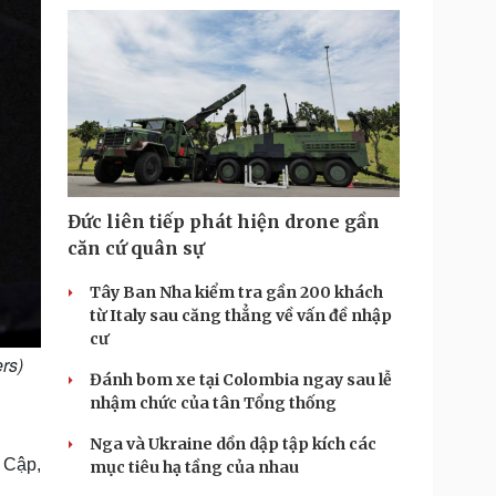
Đức liên tiếp phát hiện drone gần
căn cứ quân sự
Tây Ban Nha kiểm tra gần 200 khách
từ Italy sau căng thẳng về vấn đề nhập
cư
rs)
Đánh bom xe tại Colombia ngay sau lễ
nhậm chức của tân Tổng thống
Nga và Ukraine dồn dập tập kích các
 Cập,
mục tiêu hạ tầng của nhau