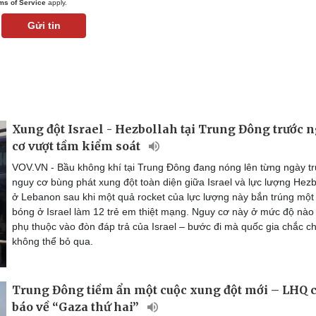
ms of Service
apply.
Gửi tin
Xung đột Israel - Hezbollah tại Trung Đông trước 
cơ vượt tầm kiểm soát
VOV.VN - Bầu không khí tại Trung Đông đang nóng lên từng ngày t
nguy cơ bùng phát xung đột toàn diện giữa Israel và lực lượng Hezb
ở Lebanon sau khi một quả rocket của lực lượng này bắn trúng một
bóng ở Israel làm 12 trẻ em thiệt mạng. Nguy cơ này ở mức độ nào
phụ thuộc vào đòn đáp trả của Israel – bước đi mà quốc gia chắc c
không thể bỏ qua.
Trung Đông tiềm ẩn một cuộc xung đột mới – LHQ 
báo về “Gaza thứ hai”