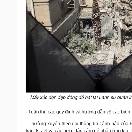
Máy xúc dọn dẹp đống đổ nát tại Lãnh sự quán Ir
- Tuân thủ các quy định và hướng dẫn về các biện 
- Thường xuyên theo dõi thông tin cảnh báo của 
Iran, Israel và các nước lân cận) để phản ứng kịp t