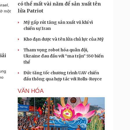
có thể mất vài năm để sản xuất tên
rael,
lửa Patriot
mở một
Mỹ gấp rút tăng sản xuất vũ khí vì
chiến sự Iran
Kho đạn dược và tên lửa chủ lực của Mỹ
Tham vọng robot hóa quân đội,
iải
Ukraine đau đầu với “ma trận” 550 biến
thể
rung
Đức tăng tốc chương trình UAV chiến
ho
đấu thông qua hợp tác với Rolls-Royce
VĂN HÓA