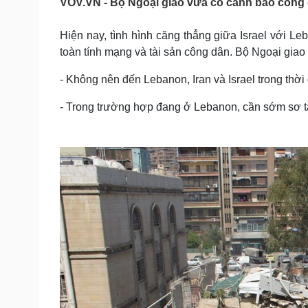
VOV.VN - Bộ Ngoại giao vừa có cảnh báo công d
Tin nóng
Việt Nam
Tư vấn luật
Phân tích
Hiện nay, tình hình căng thẳng giữa Israel với Le
toàn tính mạng và tài sản công dân. Bộ Ngoại gia
Sức khỏe
Đời sống
- Không nên đến Lebanon, Iran và Israel trong thời
Dinh dưỡng - món ngon
Nhà đẹp
- Trong trường hợp đang ở Lebanon, cần sớm sơ t
Cây thuốc
Blog
Sản phụ khoa
Tình yêu - Gia đình
Nhi khoa
Nam khoa
Làm đẹp - giảm cân
Phòng mạch online
Ăn sạch sống khỏe
Cải chính