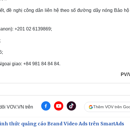
iết, đề nghị công dân liên hệ theo số đường dây nóng Bảo hộ
banon): +201 02 6139869;
;
6;
goại giao: +84 981 84 84 84.
PV/
 dõi VOV.VN trên
Thêm VOV trên Goo
ình thức quảng cáo Brand Video Ads trên SmartAds