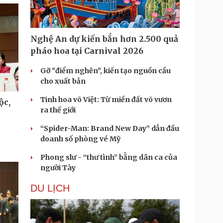
Nghệ An dự kiến bắn hơn 2.500 quả
pháo hoa tại Carnival 2026
Gỡ "điểm nghẽn", kiến tạo nguồn cầu
cho xuất bản
Tinh hoa võ Việt: Từ miền đất võ vươn
ộc,
ra thế giới
“Spider-Man: Brand New Day” dẫn đầu
doanh số phòng vé Mỹ
Phong slư - “thư tình” bằng dân ca của
người Tày
DU LỊCH