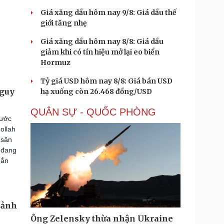
Giá xăng dầu hôm nay 9/8: Giá dầu thế
giới tăng nhẹ
Giá xăng dầu hôm nay 8/8: Giá dầu
giảm khi có tín hiệu mở lại eo biển
Hormuz
Tỷ giá USD hôm nay 8/8: Giá bán USD
nguy
hạ xuống còn 26.468 đồng/USD
QUÂN SỰ - QUỐC PHÒNG
rước
ollah
 sân
 đang
hắn
cảnh
Ông Zelensky thừa nhận Ukraine