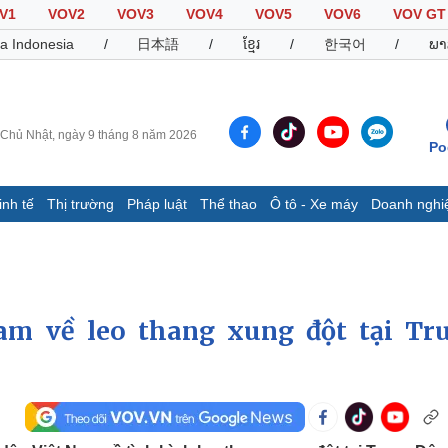
V1
VOV2
VOV3
VOV4
VOV5
VOV6
VOV GT
a Indonesia
/
日本語
/
ខ្មែរ
/
한국어
/
ພາ
Chủ Nhật, ngày 9 tháng 8 năm 2026
Po
inh tế
Thị trường
Pháp luật
Thể thao
Ô tô - Xe máy
Doanh nghi
Thế giới
Multimedia
K
Quan sát
Video
B
Cuộc sống đó đây
Ảnh
K
Hồ sơ
E-Magazine
am về leo thang xung đột tại Tr
Infographic
Thể thao
Ô tô - Xe máy
D
Bóng đá
Ô tô
T