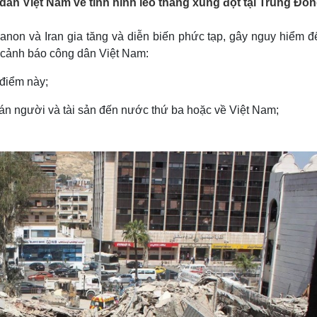
ân Việt Nam về tình hình leo thang xung đột tại Trung Đôn
Lịch thi đấu bóng đá
Xe máy
Thế giới thể thao
Tư vấn
banon và Iran gia tăng và diễn biến phức tạp, gây nguy hiểm 
eSports
V
Hậu trường
o cảnh báo công dân Việt Nam:
Văn hóa
Giải trí
D
 điểm này;
Sân khấu - Điện ảnh
Nghệ sĩ
án người và tài sản đến nước thứ ba hoặc về Việt Nam;
Văn học
Thời trang
Âm nhạc
Sao Việt
c
Di sản