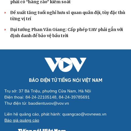
QUỐC HỘI
Gỡ "điểm nghẽn", kiến tạo nguồn cầu cho xuất
bản
Cho ngân hàng quản lý tài sản bảo đảm trái phiếu: Cần
ngăn "mua bia kèm lạc"
Đại biểu Quốc hội: Trao quyền lớn cho Petrovietnam
phải có “hàng rào” kiểm soát