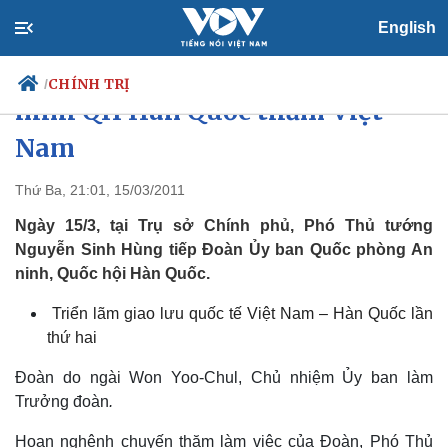
English
Chủ nhiệm UB Quốc phòng An
CHÍNH TRỊ
/
ninh QH Hàn Quốc thăm Việt
Nam
Chính trị
Xã hội
Thứ Ba, 21:01, 15/03/2011
Đảng
Tin 24h
Ngày 15/3, tại Trụ sở Chính phủ, Phó Thủ tướng
Tổ chức nhân sự
Dự báo thời tiết
Nguyễn Sinh Hùng tiếp Đoàn Ủy ban Quốc phòng An
Quốc hội
Giáo dục
ninh, Quốc hội Hàn Quốc.
Nhận diện sự thật
Dấu ấn VOV
Việc làm
Triển lãm giao lưu quốc tế Việt Nam – Hàn Quốc lần
Biển đảo
thứ hai
Đoàn do ngài Won Yoo-Chul, Chủ nhiệm Ủy ban làm
Trưởng đoàn
.
Hoan nghênh chuyến thăm làm việc của Đoàn, Phó Thủ