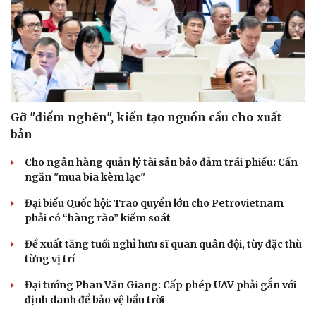
Cao Bằng
Sau 1 tháng sáp nhập tổ dân phố: Công nghệ không thể
thay cán bộ đi gặp dân
QUỐC HỘI
Gỡ "điểm nghẽn", kiến tạo nguồn cầu cho xuất
bản
Cho ngân hàng quản lý tài sản bảo đảm trái phiếu: Cần