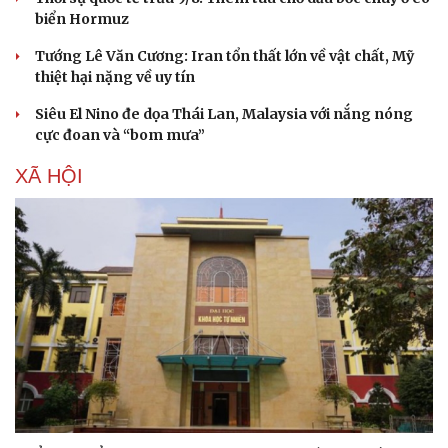
biển Hormuz
Tướng Lê Văn Cương: Iran tổn thất lớn về vật chất, Mỹ
thiệt hại nặng về uy tín
Siêu El Nino đe dọa Thái Lan, Malaysia với nắng nóng
cực đoan và “bom mưa”
XÃ HỘI
Pháp luật
Quân sự - Quốc phòng