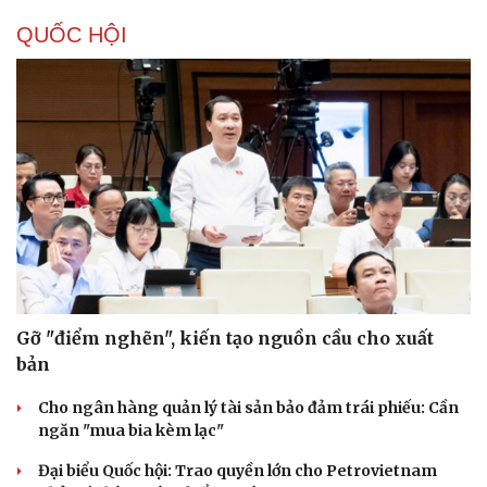
hội
Cải chính
Khi mạng xã hội thành nơi phán xử
XÂY DỰNG, CHỈNH ĐỐN ĐẢNG
Cô giáo trẻ lấy sự tiến bộ của học sinh làm thước
đo thực hành Chỉ thị 07
Đối ngoại linh hoạt dựa trên nền tảng chính trị vững
chắc
Điểm mới đột phá trong Chỉ thị số 07 về thực hành tư
tưởng, phong cách Hồ Chí Minh
Đảng ủy các cơ quan Đảng Trung ương xây dựng phần
mềm đánh giá cán bộ theo KPI
Đồng chí Trần Cẩm Tú: Bộ chỉ số đánh giá công việc
phải đo được kết quả thực chất