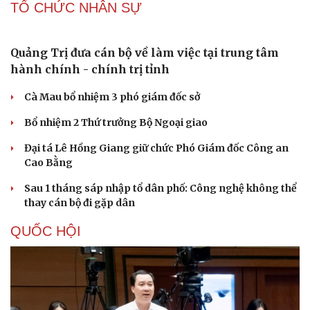
TỔ CHỨC NHÂN SỰ
Quảng Trị đưa cán bộ về làm việc tại trung tâm
hành chính - chính trị tỉnh
Văn hóa
Giải trí
Cà Mau bổ nhiệm 3 phó giám đốc sở
Sân khấu - Điện ảnh
Nghệ sĩ
Văn học
Thời trang
Bổ nhiệm 2 Thứ trưởng Bộ Ngoại giao
Âm nhạc
Sao Việt
Di sản
Đại tá Lê Hồng Giang giữ chức Phó Giám đốc Công an