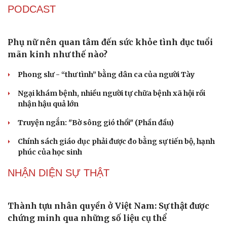
ngăn "mua bia kèm lạc"
Đại biểu Quốc hội: Trao quyền lớn cho Petrovietnam
phải có “hàng rào” kiểm soát
Đề xuất tăng tuổi nghỉ hưu sĩ quan quân đội, tùy đặc thù
từng vị trí
Đại tướng Phan Văn Giang: Cấp phép UAV phải gắn với
định danh để bảo vệ bầu trời
PODCAST
Du lịch
Podcast
Tư vấn
Câu chuyện thời sự
Săn Tour
Đọc truyện đêm khuya