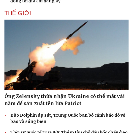
Chứng khoán
động tại địa chỉ đăng ký
Giá cà phê
THẾ GIỚI
Ông Zelensky thừa nhận Ukraine có thể mất vài
năm để sản xuất tên lửa Patriot
Bão Dolphin áp sát, Trung Quốc ban bố cảnh báo đỏ về
bão và sóng biển
Thời sự quốc tế trưa 9/8: Thêm tàu chở dầu bốc cháy ở eo