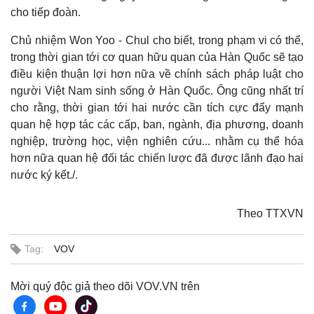
cho tiếp đoàn.
Chủ nhiệm Won Yoo - Chul cho biết, trong phạm vi có thể,
trong thời gian tới cơ quan hữu quan của Hàn Quốc sẽ tạo
điều kiện thuận lợi hơn nữa về chính sách pháp luật cho
người Việt Nam sinh sống ở Hàn Quốc. Ông cũng nhất trí
cho rằng, thời gian tới hai nước cần tích cực đẩy mạnh
quan hệ hợp tác các cấp, ban, ngành, địa phương, doanh
nghiệp, trường học, viện nghiên cứu... nhằm cụ thể hóa
hơn nữa quan hệ đối tác chiến lược đã được lãnh đạo hai
nước ký kết./.
Thế giới
Multimedia
Theo TTXVN
Quan sát
Video
Cuộc sống đó đây
Ảnh
Tag:
VOV
Hồ sơ
E-Magazine
Infographic
Mời quý độc giả theo dõi VOV.VN trên