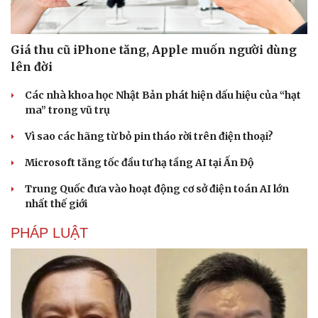
Giá thu cũ iPhone tăng, Apple muốn người dùng
lên đời
Các nhà khoa học Nhật Bản phát hiện dấu hiệu của “hạt
ma” trong vũ trụ
Sức khỏe
Đời sống
Vì sao các hãng từ bỏ pin tháo rời trên điện thoại?
Dinh dưỡng - món ngon
Nhà đẹp
Microsoft tăng tốc đầu tư hạ tầng AI tại Ấn Độ
Cây thuốc
Blog
Sản phụ khoa
Tình yêu - Gia đình
Trung Quốc đưa vào hoạt động cơ sở điện toán AI lớn
Nhi khoa
nhất thế giới
Nam khoa
Làm đẹp - giảm cân
PHÁP LUẬT
Phòng mạch online
Ăn sạch sống khỏe