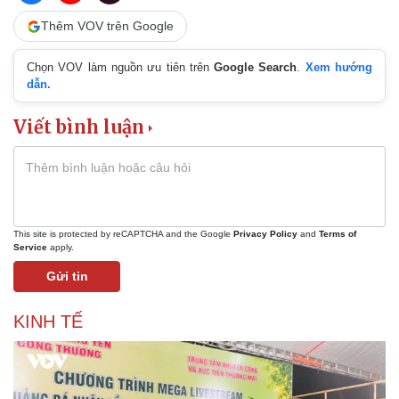
Thêm VOV trên Google
Chọn VOV làm nguồn ưu tiên trên
Google Search
.
Xem hướng
dẫn.
Viết bình luận
This site is protected by reCAPTCHA and the Google
Privacy Policy
and
Terms of
Service
apply.
Gửi tin
KINH TẾ