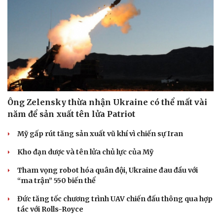
Thể thao
Ô tô - Xe máy
Bóng đá
Ô tô
Lịch thi đấu bóng đá
Xe máy
Thế giới thể thao
Tư vấn
eSports
Hậu trường
Ông Zelensky thừa nhận Ukraine có thể mất vài
năm để sản xuất tên lửa Patriot
Mỹ gấp rút tăng sản xuất vũ khí vì chiến sự Iran
Kho đạn dược và tên lửa chủ lực của Mỹ
Tham vọng robot hóa quân đội, Ukraine đau đầu với
“ma trận” 550 biến thể
Đức tăng tốc chương trình UAV chiến đấu thông qua hợp
tác với Rolls-Royce