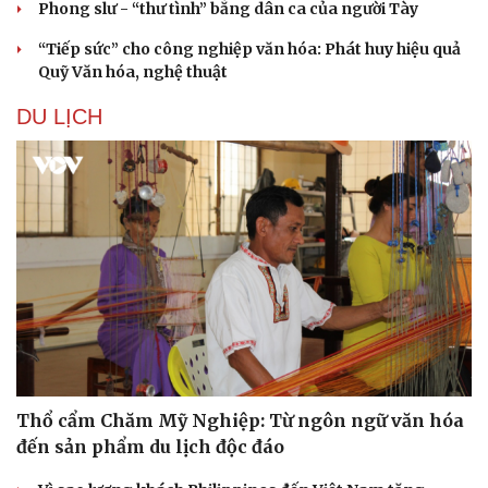
Phong slư - “thư tình” bằng dân ca của người Tày
“Tiếp sức” cho công nghiệp văn hóa: Phát huy hiệu quả
Quỹ Văn hóa, nghệ thuật
DU LỊCH
Doanh nghiệp
Công nghệ
Thông tin doanh nghiệp
Sành điệu
Doanh nghiệp 24h
Tin Công nghệ
Doanh nhân
Trải nghiệm
Vì cộng đồng
Chuyển đổi số
Thổ cẩm Chăm Mỹ Nghiệp: Từ ngôn ngữ văn hóa
đến sản phẩm du lịch độc đáo