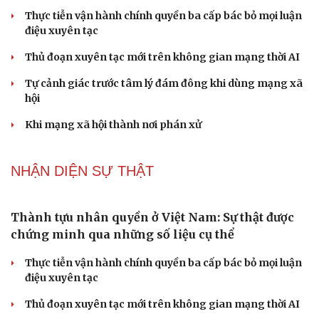
check-in
Cửa sổ tình yêu
Kể chuyện cho bé
Phụ nữ nên quan tâm đến sức khỏe tình dục tuổi
Hạt giống tâm hồn
mãn kinh như thế nào?
Phong slư - “thư tình” bằng dân ca của người Tày
Ngại khám bệnh, nhiều người tự chữa bệnh xã hội rồi
nhận hậu quả lớn
Truyện ngắn: "Bờ sông gió thổi" (Phần đầu)
Chính sách giáo dục phải được đo bằng sự tiến bộ, hạnh
phúc của học sinh
NHẬN DIỆN SỰ THẬT
Thành tựu nhân quyền ở Việt Nam: Sự thật được
chứng minh qua những số liệu cụ thể