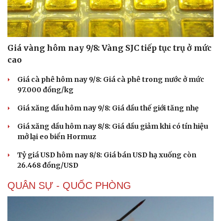
Giá vàng hôm nay 9/8: Vàng SJC tiếp tục trụ ở mức
cao
Giá cà phê hôm nay 9/8: Giá cà phê trong nước ở mức
97.000 đồng/kg
Giá xăng dầu hôm nay 9/8: Giá dầu thế giới tăng nhẹ
Giá xăng dầu hôm nay 8/8: Giá dầu giảm khi có tín hiệu
mở lại eo biển Hormuz
Tỷ giá USD hôm nay 8/8: Giá bán USD hạ xuống còn
26.468 đồng/USD
QUÂN SỰ - QUỐC PHÒNG