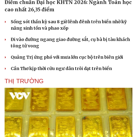
Điểm chuẩn Đại học KHTN 2026: Ngành Toán học
Vụ án
Vũ khí
cao nhất 26,35 điểm
Tin nóng
Việt Nam
Tư vấn luật
Phân tích
Sống sót thần kỳ sau 8 giờ lênh đênh trên biển nhờ kỹ
năng sinh tồn và phao xốp
Đi vào đường ngang giao đường sắt, cụ bà bị tàu khách
tông tử vong
Quảng Trị ứng phó với mưa lớn cục bộ trên biên giới
Cần Thơ kịp thời cứu ngư dân trôi dạt trên biển
THỊ TRƯỜNG