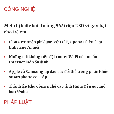
Khúc mùa thu
Người trẻ và hành trình đưa di sản “chạm” vào đương đại
DU LỊCH
Hội chợ Du lịch quốc tế TP.HCM 2026 có quy mô
lớn nhất từ trước đến nay
Bảo tàng Tưởng niệm Hòa bình tại Nhật Bản đón lượng
khách kỷ lục
Du lịch biển Việt Nam: Muốn bứt phá phải vượt khỏi lợi
thế tự nhiên
Khách quốc tế đến Việt Nam 7 tháng 2026: Những con
số nổi bật
Nhặt bỏ 'hạt sạn' để làng biển Đắk Lắk giữ chân du
khách