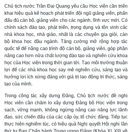
Chủ tịch nước Trần Đại Quang yêu cầu Học viện cần triển
khai hiệu quả kế hoạch phát triển đội ngũ giảng viên, phấn
đấu đủ cán bộ, giảng viên cho các ngành, lĩnh vực mới. Có
chính sách đào tạo, phát triển, trọng dụng và tôn vinh các
nhà khoa học, nhà giáo, nhất là các chuyên gia giỏi, cán
bộ khoa học đầu ngành. Tăng cường mở rộng hợp tác
quốc tế để nâng cao trình độ cán bộ, giảng viên, góp phần
nâng cao hơn nữa chất lượng đào tạo và nghiên cứu khoa
học của Học viện trong thời gian tới. Tạo môi trường thuận
lợi để các nhà khoa học say mê nghiên cứu, sáng tạo và
hưởng lợi ích xứng đáng với giá trị lao động tri thức, sáng
tạo của mình.
Trong công tác xây dựng Đảng, Chủ tịch nước đề nghị
Học viên cần chăm lo xây dựng Đảng bộ Học viện trong
sạch, vững mạnh, không ngừng nâng cao năng lực lãnh
đạo, sức chiến đấu của các cấp ủy, tổ chức đảng. Tiếp tục
thực hiện nghiêm túc, có hiệu quả Nghị quyết Hội nghị lần
thứ tư Ban Chấp hành Trung ương Đảng (Khóa XI, XII) về