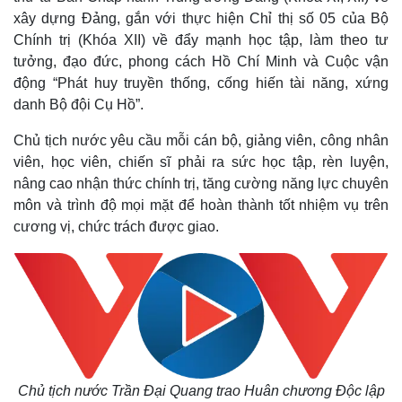
xây dựng Đảng, gắn với thực hiện Chỉ thị số 05 của Bộ
Chính trị (Khóa XII) về đẩy mạnh học tập, làm theo tư
tưởng, đạo đức, phong cách Hồ Chí Minh và Cuộc vận
động “Phát huy truyền thống, cống hiến tài năng, xứng
danh Bộ đội Cụ Hồ”.
Chủ tịch nước yêu cầu mỗi cán bộ, giảng viên, công nhân
viên, học viên, chiến sĩ phải ra sức học tập, rèn luyện,
nâng cao nhận thức chính trị, tăng cường năng lực chuyên
môn và trình độ mọi mặt để hoàn thành tốt nhiệm vụ trên
cương vị, chức trách được giao.
Chủ tịch nước Trần Đại Quang trao Huân chương Độc lập
Pháp luật
Quân sự - Quốc phòng