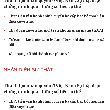
ĐBQH đề xuất làm rõ bản sắc kiến trúc Việt Nam trong
Cải chính
Luật Kiến trúc
PODCAST
Dấu hiệu tiền mãn kinh sớm phụ nữ cần biết
Tôi bất lực khi vợ luôn mang chuyện ở rể ra làm "vũ khí"
sau mỗi lần cãi nhau
Hoa sữa
Khúc mùa thu
Tình dục tuổi 40+: Khác gì tuổi đôi mươi và cách duy trì
đời sống viên mãn
NHẬN DIỆN SỰ THẬT
Thành tựu nhân quyền ở Việt Nam: Sự thật được