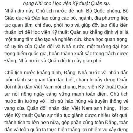
hạng Nhì cho Học viện Kỹ thuật Quân sự.
Vụ án
Vũ khí
Tin nóng
Việt Nam
Nhân dịp này, Chủ tịch nước đề nghị Bộ Quốc phòng, Bộ
Tư vấn luật
Phân tích
Giáo dục và Đào tạo cùng các bộ, ngành, địa phương tiếp
tục quan tâm, chỉ đạo, phối hợp và giúp đỡ, tạo điều kiện
thuận lợi để Học viện Kỹ thuật Quân sự khẳng định vị trí là
một trung tâm đào tạo và nghiên cứu khoa học quan trọng,
có uy tín của Quân đội và Nhà nước, một trường đại học
trọng điểm quốc gia, hoàn thành xuất sắc trọng trách được
Đảng, Nhà nước và Quân đội tin cậy giao phó.
Chủ tịch nước khẳng định, Ðảng, Nhà nước và nhân dân
luôn dành sự quan tâm đặc biệt, chăm lo xây dựng Quân
đội nhân dân Việt Nam nói chung, Học viện Kỹ thuật Quân
sự nói riêng ngày càng vững mạnh toàn diện. Chủ tịch
nước tin tưởng với lịch sử hào hùng và truyền thống vẻ
vang của Quân đội nhân dân Việt Nam anh hùng, Học
viện Kỹ thuật Quân sự tiếp tục giành được nhiều kết quả,
thành tích to lớn hơn nữa, góp phần cùng toàn Đảng, toàn
dân và toàn quân ta thực hiện thắng lợi nhiệm vụ xây dựng