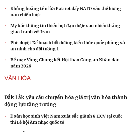
142,2 triệu đồng/lượng
Giá cà phê hôm nay 7/8: Giá cà phê đồng loạt tăng trên
cả 2 sàn quốc tế
QUÂN SỰ - QUỐC PHÒNG
Văn hóa
Giải trí
Sân khấu - Điện ảnh
Nghệ sĩ
Văn học
Thời trang
Âm nhạc
Sao Việt
Di sản
Mỹ duy trì sức mạnh tiêm kích F-22 tại Trung
Đông bằng “mạch máu” KC-135