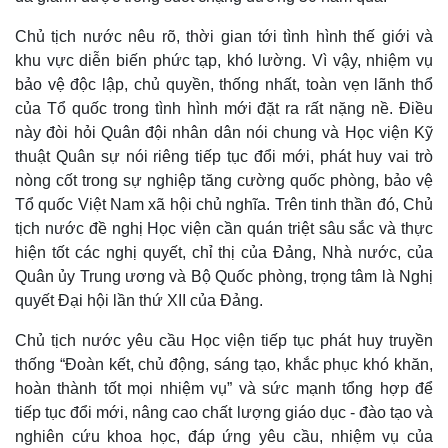
Chủ tịch nước nêu rõ, thời gian tới tình hình thế giới và
khu vực diễn biến phức tạp, khó lường. Vì vậy, nhiệm vụ
bảo vệ độc lập, chủ quyền, thống nhất, toàn vẹn lãnh thổ
của Tổ quốc trong tình hình mới đặt ra rất nặng nề. Điều
này đòi hỏi Quân đội nhân dân nói chung và Học viện Kỹ
Thế giới
Multimedia
thuật Quân sự nói riêng tiếp tục đổi mới, phát huy vai trò
Quan sát
Video
nòng cốt trong sự nghiệp tăng cường quốc phòng, bảo vệ
Cuộc sống đó đây
Ảnh
Tổ quốc Việt Nam xã hội chủ nghĩa. Trên tinh thần đó, Chủ
Hồ sơ
E-Magazine
tịch nước đề nghị Học viện cần quán triệt sâu sắc và thực
Infographic
hiện tốt các nghị quyết, chỉ thị của Đảng, Nhà nước, của
Quân ủy Trung ương và Bộ Quốc phòng, trọng tâm là Nghị
quyết Đại hội lần thứ XII của Đảng.
Chủ tịch nước yêu cầu Học viện tiếp tục phát huy truyền
thống “Đoàn kết, chủ động, sáng tạo, khắc phục khó khăn,
hoàn thành tốt mọi nhiệm vụ” và sức mạnh tổng hợp để
tiếp tục đổi mới, nâng cao chất lượng giáo dục - đào tạo và
nghiên cứu khoa học, đáp ứng yêu cầu, nhiệm vụ của