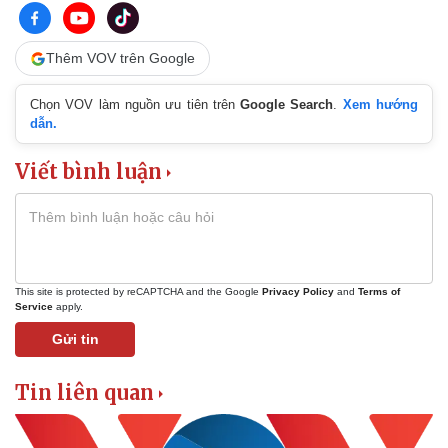
Thêm VOV trên Google
Chọn VOV làm nguồn ưu tiên trên
Google Search
.
Xem hướng
dẫn.
Viết bình luận
This site is protected by reCAPTCHA and the Google
Privacy Policy
and
Terms of
Service
apply.
Thể thao
Ô tô - Xe máy
Gửi tin
Bóng đá
Ô tô
Lịch thi đấu bóng đá
Xe máy
Tin liên quan
Thế giới thể thao
Tư vấn
eSports
Hậu trường