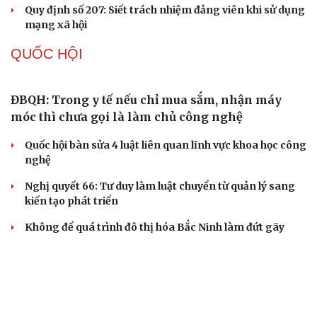
Thủ đoạn xuyên tạc mới trên không gian mạng thời AI
Tự cảnh giác trước tâm lý đám đông khi dùng mạng xã
hội
Khi mạng xã hội thành nơi phán xử
XÂY DỰNG, CHỈNH ĐỐN ĐẢNG
Điểm mới đột phá trong Chỉ thị số 07 về thực
hành tư tưởng, phong cách Hồ Chí Minh
Đảng ủy các cơ quan Đảng Trung ương xây dựng phần
mềm đánh giá cán bộ theo KPI
Đồng chí Trần Cẩm Tú: Bộ chỉ số đánh giá công việc
phải đo được kết quả thực chất
Bộ Chính trị: Giải thể hội quần chúng hoạt động kém
hiệu quả, không đúng tôn chỉ
Quy định số 207: Siết trách nhiệm đảng viên khi sử dụng