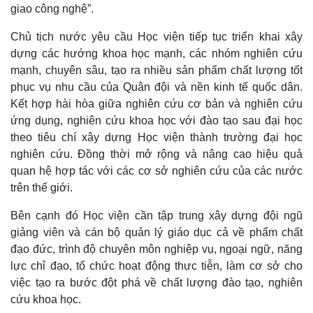
giao công nghệ”.
Chủ tịch nước yêu cầu Học viện tiếp tục triển khai xây
Kinh tế
Thị trường
dựng các hướng khoa học mạnh, các nhóm nghiên cứu
Bất động sản
Giá vàng
mạnh, chuyên sâu, tạo ra nhiều sản phẩm chất lượng tốt
Khởi nghiệp
Tiêu dùng
Tỷ giá
phục vụ nhu cầu của Quân đội và nền kinh tế quốc dân.
Chứng khoán
Kết hợp hài hòa giữa nghiên cứu cơ bản và nghiên cứu
Giá cà phê
ứng dụng, nghiên cứu khoa học với đào tạo sau đại học
theo tiêu chí xây dựng Học viện thành trường đại học
nghiên cứu. Đồng thời mở rộng và nâng cao hiệu quả
quan hệ hợp tác với các cơ sở nghiên cứu của các nước
trên thế giới.
Bên cạnh đó Học viện cần tập trung xây dựng đội ngũ
giảng viên và cán bộ quản lý giáo dục cả về phẩm chất
đạo đức, trình độ chuyên môn nghiệp vụ, ngoại ngữ, năng
lực chỉ đạo, tổ chức hoạt động thực tiễn, làm cơ sở cho
việc tạo ra bước đột phá về chất lượng đào tạo, nghiên
cứu khoa học.