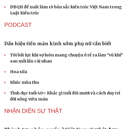
Đại tá Lê Hồng Giang giữ chức Phó Giám đốc Công an
Cao Bằng
Sau 1 tháng sáp nhập tổ dân phố: Công nghệ không thể
thay cán bộ đi gặp dân
QUỐC HỘI
ĐBQH: Trong y tế nếu chỉ mua sắm, nhận máy
móc thì chưa gọi là làm chủ công nghệ
Quốc hội bàn sửa 4 luật liên quan lĩnh vực khoa học công
nghệ
Nghị quyết 66: Tư duy làm luật chuyển từ quản lý sang
kiến tạo phát triển
Không để quá trình đô thị hóa Bắc Ninh làm đứt gãy
không gian văn hóa Kinh Bắc