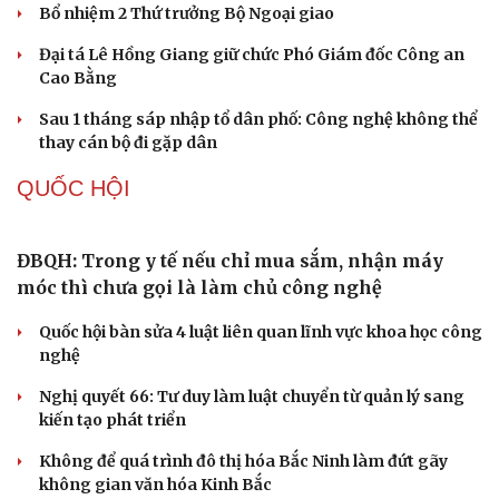
Công an Cần Thơ bàn giao đối tượng truy nã cho công
an Đà Nẵng
Công an làm việc với bảo mẫu trong video bắn dây thun
vào chân, đánh trẻ ở TP.HCM
Đánh bạc thua, người đàn ông thuê 6 ô tô tự lái mang
cầm cố
Cần Thơ: Triệt phá tụ điểm ma túy, khởi tố 3 đối tượng
liên quan
TỔ CHỨC NHÂN SỰ
Quảng Trị đưa cán bộ về làm việc tại trung tâm
hành chính - chính trị tỉnh
Cà Mau bổ nhiệm 3 phó giám đốc sở
Bổ nhiệm 2 Thứ trưởng Bộ Ngoại giao