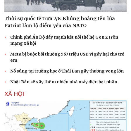
Thời sự quốc tế trưa 7/8: Khủng hoảng tên lửa
Patriot làm lộ điểm yếu của NATO
Chính phủ Ấn Độ đẩy mạnh kết nối thế hệ Gen Z trên
mạng xã hội
Sức khỏe
Đời sống
Meta bị buộc bồi thường 567 triệu USD vì gây hại cho trẻ
Dinh dưỡng - món ngon
Nhà đẹp
em
Cây thuốc
Blog
Sản phụ khoa
Tình yêu - Gia đình
Nổ súng tại trường học ở Thái Lan gây thương vong lớn
Nhi khoa
Nhật Bản sẽ xây thêm nhiều nhà máy điện hạt nhân
Nam khoa
Làm đẹp - giảm cân
XÃ HỘI
Phòng mạch online
Ăn sạch sống khỏe