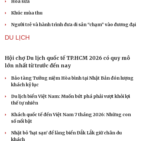
Khủng hoảng tên lửa Patriot đẩy NATO vào thế lưỡng
nan chiến lược
Mỹ bác thông tin thiếu hụt đạn dược sau nhiều tháng
giao tranh với Iran
Phê duyệt Kế hoạch bồi dưỡng kiến thức quốc phòng và
an ninh cho đối tượng 1
Bế mạc Vòng Chung kết Hội thao Công an Nhân dân
năm 2026
VĂN HÓA
Đắk Lắk yêu cầu chuyển hóa giá trị văn hóa thành
động lực tăng trưởng
Đoàn học sinh Việt Nam xuất sắc giành 8 HCV tại cuộc
thi Lễ hội Âm nhạc quốc tế
Hoa sữa