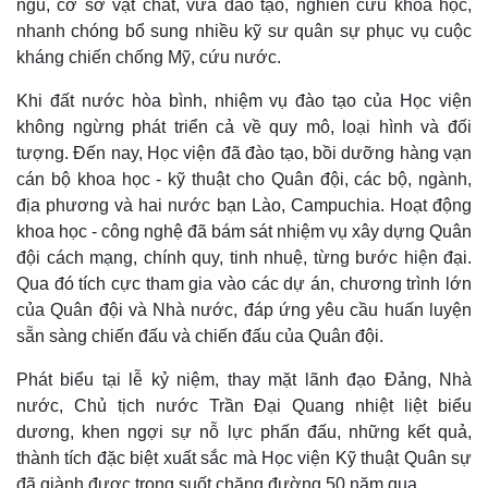
ngũ, cơ sở vật chất, vừa đào tạo, nghiên cứu khoa học,
nhanh chóng bổ sung nhiều kỹ sư quân sự phục vụ cuộc
kháng chiến chống Mỹ, cứu nước.
Khi đất nước hòa bình, nhiệm vụ đào tạo của Học viện
không ngừng phát triển cả về quy mô, loại hình và đối
tượng. Đến nay, Học viện đã đào tạo, bồi dưỡng hàng vạn
cán bộ khoa học - kỹ thuật cho Quân đội, các bộ, ngành,
địa phương và hai nước bạn Lào, Campuchia. Hoạt động
khoa học - công nghệ đã bám sát nhiệm vụ xây dựng Quân
đội cách mạng, chính quy, tinh nhuệ, từng bước hiện đại.
Qua đó tích cực tham gia vào các dự án, chương trình lớn
của Quân đội và Nhà nước, đáp ứng yêu cầu huấn luyện
sẵn sàng chiến đấu và chiến đấu của Quân đội.
Phát biểu tại lễ kỷ niệm, thay mặt lãnh đạo Ðảng, Nhà
nước, Chủ tịch nước Trần Đại Quang nhiệt liệt biểu
dương, khen ngợi sự nỗ lực phấn đấu, những kết quả,
thành tích đặc biệt xuất sắc mà Học viện Kỹ thuật Quân sự
đã giành được trong suốt chặng đường 50 năm qua.