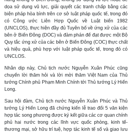
dọa sử dụng vũ lực, giải quyết các tranh chấp bằng các
biện pháp hòa bình trên cơ sở luật pháp quốc tế, trong đó
có Công ước Liên Hợp Quốc về Luật biển 1982
(UNCLOS), thực hiện đầy đủ Tuyên bố về ứng xử của các
bên ở Biển Đông (DOC) và đàm phán để đạt được một Bộ
Quy tắc ứng xử của các bên ở Biển Đông (COC) thực chất
và hiệu quả, phù hợp với luật pháp quốc tế, trong đó có
UNCLOS.
Nhân dịp này, Chủ tịch nước Nguyễn Xuân Phúc cũng
chuyển lời thăm hỏi và lời mời thăm Việt Nam của Thủ
tướng Chính phủ Phạm Minh Chính tới Thủ tướng Lý Hiển
Long.
Sau hội đàm, Chủ tịch nước Nguyễn Xuân Phúc và Thủ
tướng Lý Hiển Long đã chứng kiến lễ trao đổi 5 văn kiện
hợp tác song phương được ký kết giữa các cơ quan chính
phủ hai nước trong các lĩnh vực quốc phòng, kinh tế-
thương mại, sở hữu trí tuệ, hợp tác kinh tế số và giao lưu