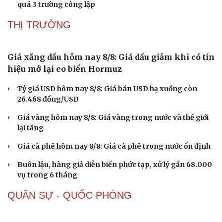
Chính sách giáo dục phải được đo bằng sự tiến bộ, hạnh
phúc của học sinh
Cà Mau sắp xếp mạng lưới trường học: Gọn bộ máy, giữ
ổn định việc học
Đồng thuận phương án nghỉ Tết Nguyên đán 2027 dài 7
ngày
Phú Thọ xây dựng phương án mỗi xã, phường không
quá 3 trường công lập
THỊ TRƯỜNG
Sức khỏe
Đời sống
Dinh dưỡng - món ngon
Nhà đẹp
Cây thuốc
Blog
Sản phụ khoa
Tình yêu - Gia đình
Nhi khoa
Nam khoa