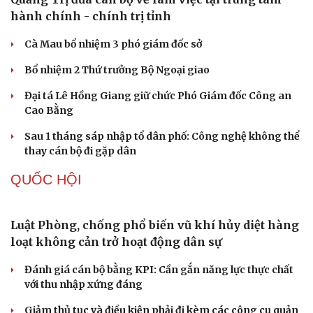
Khởi tố vụ án buôn bán hàng nghìn sản phẩm giả
mạo thương hiệu
Bắt khẩn cấp bảo mẫu trong vụ hai trẻ nhỏ bị bạo hành
tại TP.HCM
Nóng 24h ngày 8/8: Công an làm việc với bảo mẫu bạo
hành trẻ ở TP.HCM
Bổ sung thẩm quyền xử phạt vi phạm hành chính với
nhiều chức danh
Công an xử lý vụ bảo mẫu có hành vi bạo hành trẻ em tại
TP.HCM
TỔ CHỨC NHÂN SỰ
Quảng Trị đưa cán bộ về làm việc tại trung tâm
Du lịch
Podcast