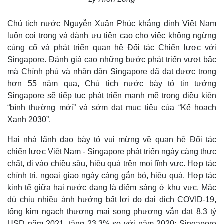
Chủ tịch nước Nguyễn Xuân Phúc khẳng định Việt Nam
luôn coi trọng và dành ưu tiên cao cho việc không ngừng
củng cố và phát triển quan hệ Đối tác Chiến lược với
Singapore. Đánh giá cao những bước phát triển vượt bậc
mà Chính phủ và nhân dân Singapore đã đạt được trong
hơn 55 năm qua, Chủ tịch nước bày tỏ tin tưởng
Singapore sẽ tiếp tục phát triển mạnh mẽ trong điều kiện
“bình thường mới” và sớm đạt mục tiêu của “Kế hoạch
Xanh 2030”.
Hai nhà lãnh đạo bày tỏ vui mừng về quan hệ Đối tác
chiến lược Việt Nam - Singapore phát triển ngày càng thực
chất, đi vào chiều sâu, hiệu quả trên mọi lĩnh vực. Hợp tác
chính trị, ngoại giao ngày càng gắn bó, hiệu quả. Hợp tác
kinh tế giữa hai nước đang là điểm sáng ở khu vực. Mặc
dù chịu nhiều ảnh hưởng bất lợi do đại dịch COVID-19,
tổng kim ngạch thương mại song phương vẫn đạt 8,3 tỷ
USD năm 2021, tăng 23,3% so với năm 2020; Singapore