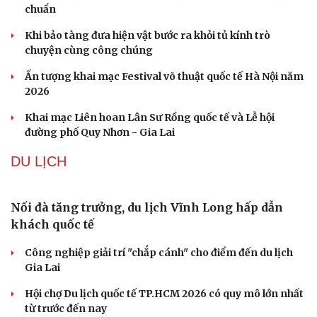
với “ma trận” 550 biến thể
Đức tăng tốc chương trình UAV chiến đấu thông qua hợp
tác với Rolls-Royce
Tên lửa đạn đạo Nga khoét sâu lỗ hổng phòng không
Ukraine
Ban hành danh mục trang thiết bị phục vụ ứng phó tình
trạng khẩn cấp
Vì sao ông Trump “nóng mặt” trước tin Mỹ thiếu tên
lửa?
VĂN HÓA
The Odyssey vượt 1 tỷ USD, Christopher Nolan tái
lập kỳ tích sau 14 năm
Cần một hệ sinh thái trách nhiệm để ngăn âm nhạc lệch
chuẩn