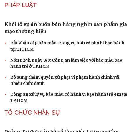
Bảo tàng Tưởng niệm Hòa bình tại Nhật Bản đón lượng
khách kỷ lục
Du lịch biển Việt Nam: Muốn bứt phá phải vượt khỏi lợi
thế tự nhiên
CÔNG NGHỆ
Vì sao các hãng từ bỏ pin tháo rời trên điện thoại?
Microsoft tăng tốc đầu tư hạ tầng AI tại Ấn Độ
Trung Quốc đưa vào hoạt động cơ sở điện toán AI lớn
nhất thế giới
Meta bị buộc bồi thường 567 triệu USD vì gây hại cho trẻ
em
ChatGPT miễn phí được “cởi trói”, OpenAI thêm loạt
tính năng AI mới
PHÁP LUẬT