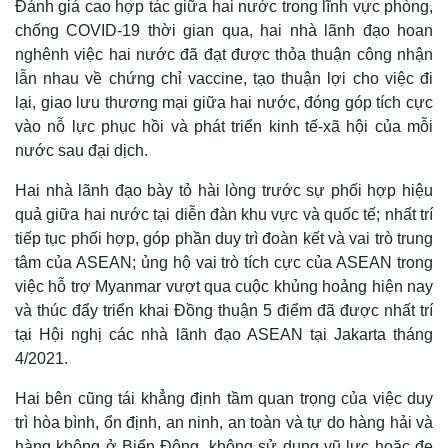
Đánh giá cao hợp tác giữa hai nước trong lĩnh vực phòng,
chống COVID-19 thời gian qua, hai nhà lãnh đạo hoan
nghênh việc hai nước đã đạt được thỏa thuận công nhận
lẫn nhau về chứng chỉ vaccine, tạo thuận lợi cho việc đi
lại, giao lưu thương mại giữa hai nước, đóng góp tích cực
vào nỗ lực phục hồi và phát triển kinh tế-xã hội của mỗi
nước sau đại dịch.
Hai nhà lãnh đạo bày tỏ hài lòng trước sự phối hợp hiệu
quả giữa hai nước tại diễn đàn khu vực và quốc tế; nhất trí
tiếp tục phối hợp, góp phần duy trì đoàn kết và vai trò trung
tâm của ASEAN; ủng hộ vai trò tích cực của ASEAN trong
việc hỗ trợ Myanmar vượt qua cuộc khủng hoảng hiện nay
và thúc đẩy triển khai Đồng thuận 5 điểm đã được nhất trí
tại Hội nghị các nhà lãnh đạo ASEAN tại Jakarta tháng
4/2021.
Hai bên cũng tái khẳng định tầm quan trọng của việc duy
trì hòa bình, ổn định, an ninh, an toàn và tự do hàng hải và
hàng không ở Biển Đông, không sử dụng vũ lực hoặc đe