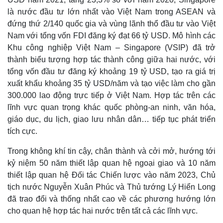
Thế giới
Multimedia
là nước đầu tư lớn nhất vào Việt Nam trong ASEAN và
Quan sát
Video
đứng thứ 2/140 quốc gia và vùng lãnh thổ đầu tư vào Việt
Cuộc sống đó đây
Ảnh
Nam với tổng vốn FDI đăng ký đạt 66 tỷ USD. Mô hình các
Hồ sơ
E-Magazine
Khu công nghiệp Việt Nam – Singapore (VSIP) đã trở
Infographic
thành biểu tượng hợp tác thành công giữa hai nước, với
tổng vốn đầu tư đăng ký khoảng 19 tỷ USD, tạo ra giá trị
xuất khẩu khoảng 35 tỷ USD/năm và tạo việc làm cho gần
300.000 lao động trực tiếp ở Việt Nam. Hợp tác trên các
lĩnh vực quan trọng khác quốc phòng-an ninh, văn hóa,
giáo dục, du lịch, giao lưu nhân dân… tiếp tục phát triển
tích cực.
Trong không khí tin cậy, chân thành và cởi mở, hướng tới
kỷ niệm 50 năm thiết lập quan hệ ngoại giao và 10 năm
thiết lập quan hệ Đối tác Chiến lược vào năm 2023, Chủ
tịch nước Nguyễn Xuân Phúc và Thủ tướng Lý Hiển Long
đã trao đổi và thống nhất cao về các phương hướng lớn
cho quan hệ hợp tác hai nước trên tất cả các lĩnh vực.