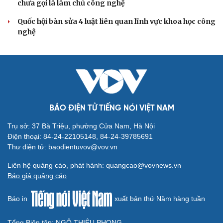
mềm đánh giá cán bộ theo KPI
Đồng chí Trần Cẩm Tú: Bộ chỉ số đánh giá công việc
phải đo được kết quả thực chất
Bộ Chính trị: Giải thể hội quần chúng hoạt động kém
hiệu quả, không đúng tôn chỉ
QUỐC HỘI
Luật Phòng, chống phổ biến vũ khí hủy diệt hàng
loạt không cản trở hoạt động dân sự
Đánh giá cán bộ bằng KPI: Cần gắn năng lực thực chất
với thu nhập xứng đáng
Giảm thủ tục và điều kiện phải đi kèm các công cụ quản
lý thay thế đủ mạnh
ĐBQH: Trong y tế nếu chỉ mua sắm, nhận máy móc thì
chưa gọi là làm chủ công nghệ