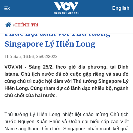
English
Chủ tịch nước Nguyễn Xuân
CHÍNH TRỊ
/
Phúc hội đàm với Thủ tướng
Singapore Lý Hiển Long
Chính trị
Xã hội
Thứ Sáu, 16:56, 25/02/2022
Đảng
Tin 24h
VOV.VN - Sáng 25/2, theo giờ địa phương, tại Dinh
Tổ chức nhân sự
Dự báo thời tiết
Istana, Chủ tịch nước đã có cuộc gặp riêng và sau đó
Quốc hội
Giáo dục
cùng chủ trì cuộc hội đàm với Thủ tướng Singapore Lý
Nhận diện sự thật
Dấu ấn VOV
Hiển Long. Cùng tham dự có lãnh đạo nhiều bộ, ngành
Việc làm
Biển đảo
chủ chốt của hai nước.
Thủ tướng Lý Hiển Long nhiệt liệt chào mừng Chủ tịch
nước Nguyễn Xuân Phúc và Đoàn đại biểu cấp cao Việt
Nam sang thăm chính thức Singapore; nhấn mạnh kết quả