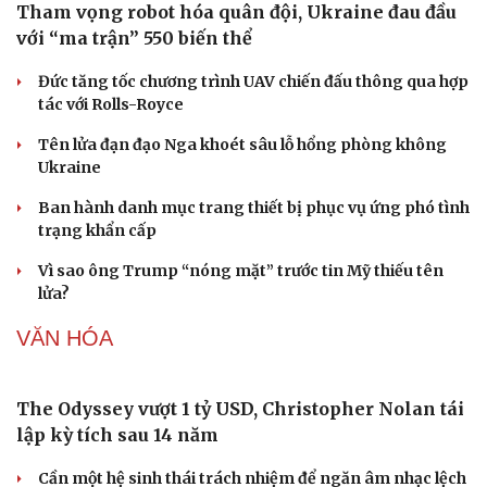
Làm đẹp - giảm cân
Phòng mạch online
Ăn sạch sống khỏe
Giá xăng dầu hôm nay 8/8: Giá dầu giảm khi có tín
hiệu mở lại eo biển Hormuz
Tỷ giá USD hôm nay 8/8: Giá bán USD hạ xuống còn
26.468 đồng/USD
Giá vàng hôm nay 8/8: Giá vàng trong nước và thế giới
lại tăng
Giá cà phê hôm nay 8/8: Giá cà phê trong nước ổn định
Buôn lậu, hàng giả diễn biến phức tạp, xử lý gần 68.000
vụ trong 6 tháng
QUÂN SỰ - QUỐC PHÒNG
Tham vọng robot hóa quân đội, Ukraine đau đầu