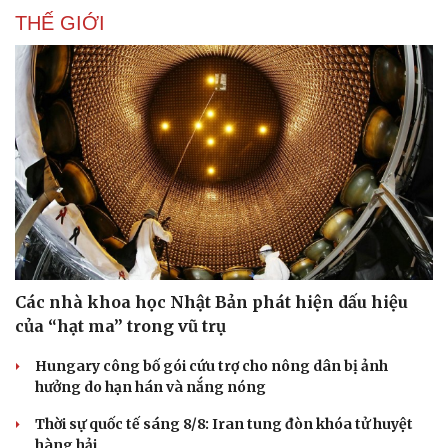
THẾ GIỚI
Doanh nghiệp
Công nghệ
Thông tin doanh nghiệp
Sành điệu
Doanh nghiệp 24h
Tin Công nghệ
Doanh nhân
Trải nghiệm
Vì cộng đồng
Chuyển đổi số
Các nhà khoa học Nhật Bản phát hiện dấu hiệu
của “hạt ma” trong vũ trụ
Hungary công bố gói cứu trợ cho nông dân bị ảnh
hưởng do hạn hán và nắng nóng
Thời sự quốc tế sáng 8/8: Iran tung đòn khóa tử huyệt
hàng hải