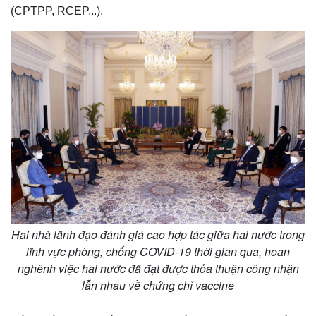
(CPTPP, RCEP...).
Kinh tế
Thị trường
Bất động sản
Giá vàng
Khởi nghiệp
Tiêu dùng
Tỷ giá
Hai nhà lãnh đạo đánh giá cao hợp tác giữa hai nước trong
Chứng khoán
lĩnh vực phòng, chống COVID-19 thời gian qua, hoan
Giá cà phê
nghênh việc hai nước đã đạt được thỏa thuận công nhận
lẫn nhau về chứng chỉ vaccine