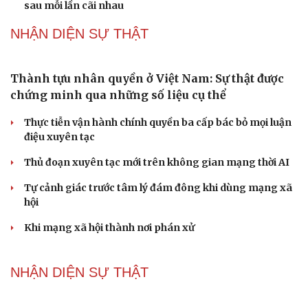
ĐBQH: Trong y tế nếu chỉ mua sắm, nhận máy móc thì
chưa gọi là làm chủ công nghệ
Quốc hội bàn sửa 4 luật liên quan lĩnh vực khoa học công
nghệ
PODCAST
Chính sách giáo dục phải được đo bằng sự tiến bộ,
hạnh phúc của học sinh
Bác sĩ cảnh báo phim người lớn, rượu bia đang âm thầm
bào mòn "bản lĩnh đàn ông"
Cái giá đắt của việc tiêm silicon làm to "cậu nhỏ"
Dấu hiệu tiền mãn kinh sớm phụ nữ cần biết
Tôi bất lực khi vợ luôn mang chuyện ở rể ra làm "vũ khí"
sau mỗi lần cãi nhau