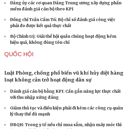
chứng minh qua những số liệu cụ thể
Thực tiễn vận hành chính quyền ba cấp bác bỏ mọi luận
điệu xuyên tạc
Thủ đoạn xuyên tạc mới trên không gian mạng thời AI
Tự cảnh giác trước tâm lý đám đông khi dùng mạng xã
hội
Khi mạng xã hội thành nơi phán xử
XÂY DỰNG, CHỈNH ĐỐN ĐẢNG
Đối ngoại linh hoạt dựa trên nền tảng chính trị
vững chắc
Điểm mới đột phá trong Chỉ thị số 07 về thực hành tư
tưởng, phong cách Hồ Chí Minh
Đảng ủy các cơ quan Đảng Trung ương xây dựng phần