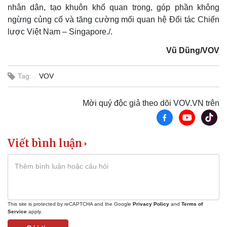
nhân dân, tạo khuôn khổ quan trọng, góp phần không
ngừng củng cố và tăng cường mối quan hệ Đối tác Chiến
lược Việt Nam – Singapore./.
Pháp luật
Quân sự - Quốc phòng
Vụ án
Vũ khí
Vũ Dũng/VOV
Tin nóng
Việt Nam
Tư vấn luật
Phân tích
Tag:
VOV
Mời quý độc giả theo dõi VOV.VN trên
Viết bình luận
This site is protected by reCAPTCHA and the Google
Privacy Policy
and
Terms of
Service
apply.