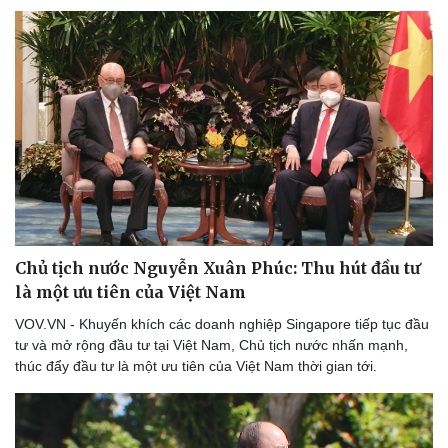
Chủ tịch nước Nguyễn Xuân Phúc: Thu hút đầu tư
Thể thao
Ô tô - Xe máy
là một ưu tiên của Việt Nam
Bóng đá
Ô tô
VOV.VN - Khuyến khích các doanh nghiệp Singapore tiếp tục đầu
Lịch thi đấu bóng đá
Xe máy
tư và mở rộng đầu tư tại Việt Nam, Chủ tịch nước nhấn mạnh,
Thế giới thể thao
Tư vấn
thúc đẩy đầu tư là một ưu tiên của Việt Nam thời gian tới.
eSports
Hậu trường