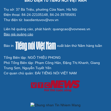
BÁO ĐIỆN TỬ TIẾNG NÓI VIỆT NAM
Trụ sở: 37 Bà Triệu, phường Cửa Nam, Hà Nội
Điện thoại: 84-24-22105148, 84-24-39785691
Thư điện tử: baodientuvov@vov.vn
Liên hệ quảng cáo, phát hành: quangcao@vovnews.vn
Báo giá quảng cáo
Báo in
xuất bản thứ Năm hàng tuần
Tổng Biên tập: NGÔ THIỆU PHONG
Phó Tổng Biên tập: Phạm Công Hân, Đặng Thị Khanh, Giang
Trung Sơn, Nguyễn Tuyết Yến
Cơ quan chủ quản: ĐÀI TIẾNG NÓI VIỆT NAM