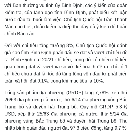
Quan sát
Video
với Ban thường vụ tỉnh ủy Bình Định, các ý kiến của đoàn
Cuộc sống đó đây
Ảnh
kiểm tra, của lãnh đạo tỉnh Bình Định, phát biểu kết luận
Hồ sơ
E-Magazine
bước đầu tại buổi làm việc, Chủ tịch Quốc hội Trần Thanh
Infographic
Mẫn cho biết, đoàn kiểm tra tiếp thu đầy đủ ý kiến để hoàn
chỉnh Báo cáo.
Đối với chỉ tiêu tăng trưởng 8%, Chủ tịch Quốc hội đánh
giá cao tỉnh Bình Định phấn đấu sẽ đạt và vượt chỉ tiêu đề
ra. Bình Định đạt 20/21 chỉ tiêu, trong đó có nhiều chỉ tiêu
quan trọng đạt và vượt xa so với kế hoạch đề ra, chỉ có 1
chỉ tiêu chưa đạt là: tốc độ tăng tổng vốn đầu tư phát triển
toàn xã hội, đạt 9,1%, trong khi mục tiêu là 10%.
Tổng sản phẩm địa phương (GRDP) tăng 7,78%, xếp thứ
26/63 địa phương cả nước, thứ 6/14 địa phương vùng Bắc
Trung bộ và duyên hải Trung bộ. Quy mô GRDP 5,3 tỷ
USD, xếp thứ 25/63 địa phương cả nước, thứ 5/14 địa
phương vùng Bắc Trung bộ và duyên hải Trung bộ. Thu
nhập bình quân đầu người đạt 97,3 triệu đồng, tăng 9,7 %.