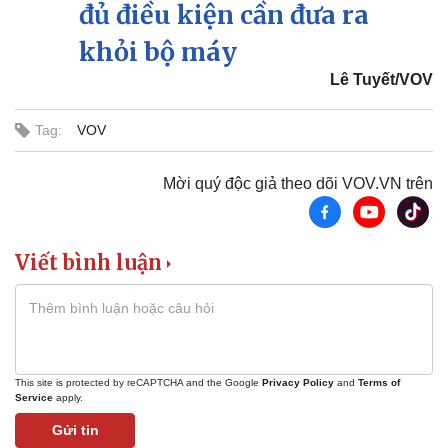
đủ điều kiện cần đưa ra
Sân khấu - Điện ảnh
Nghệ sĩ
Văn học
Thời trang
khỏi bộ máy
Âm nhạc
Sao Việt
Di sản
Lê Tuyết/VOV
Tag:
VOV
Mời quý độc giả theo dõi VOV.VN trên
Viết bình luận
This site is protected by reCAPTCHA and the Google
Privacy Policy
and
Terms of
Service
apply.
Gửi tin