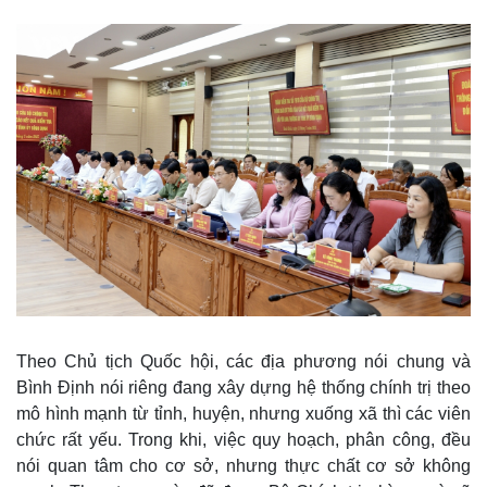
Thể thao
Ô tô - Xe máy
Bóng đá
Ô tô
Lịch thi đấu bóng đá
Xe máy
Thế giới thể thao
Tư vấn
eSports
Hậu trường
Theo Chủ tịch Quốc hội, các địa phương nói chung và
Bình Định nói riêng đang xây dựng hệ thống chính trị theo
mô hình mạnh từ tỉnh, huyện, nhưng xuống xã thì các viên
chức rất yếu. Trong khi, việc quy hoạch, phân công, đều
nói quan tâm cho cơ sở, nhưng thực chất cơ sở không