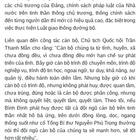
các chủ trương của Đảng, chính sách pháp luật của Nhà
Tin nóng
Việt Nam
nước trên tinh thần thông chủ trương, thông chính sách
Tư vấn luật
Phân tích
đến từng người dân thì mới có hiệu quả cao, đặc biệt trong
việc thực hiện Luật giao thông đường bộ.
Liên quan đến công tác cán bộ, Chủ tịch Quốc hội Trần
Thanh Mẫn cho rằng: "Cán bộ chúng ta từ tỉnh, huyện, xã
chưa đồng đều, vì chưa đồng đều mới hạn chế sự phát
triển của tỉnh. Bây giờ cán bộ trình độ chuyên môn, trình độ
nghiệp vụ, trình độ tin học, ngoại ngữ, tư duy, khả năng, sự
quản lý, điều hành toàn diện lắm. Nhưng bây giờ có khi
cán bộ có trình độ, nhưng không phát huy, được quan tâm,
chưa trúng, đúng hoặc là cán bộ được phân công, nhưng
mà không quyết liệt, quyết tâm, quyết làm. Theo tôi, nếu
Bình Định phát huy được tất cả đội ngũ cán bộ trên tinh
thần nhất hô bá ứng, trên dưới đồng lòng, dọc, ngang
thông suốt như cố Tổng Bí thư Nguyễn Phú Trọng thường
nói thì đội ngũ cán bộ của chúng ta sẽ mạnh hơn, sẽ tốt
hơn rất nhiều".