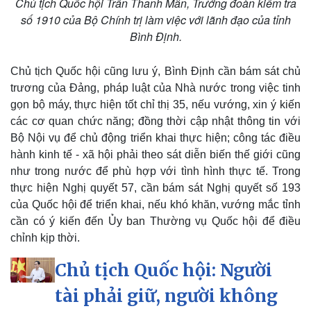
Chủ tịch Quốc hội Trần Thanh Mẫn, Trưởng đoàn kiểm tra
số 1910 của Bộ Chính trị làm việc với lãnh đạo của tỉnh
Bình Định.
Chủ tịch Quốc hội cũng lưu ý, Bình Định cần bám sát chủ
trương của Đảng, pháp luật của Nhà nước trong việc tinh
gọn bộ máy, thực hiện tốt chỉ thị 35, nếu vướng, xin ý kiến
các cơ quan chức năng; đồng thời cập nhật thông tin với
Bộ Nội vụ để chủ động triển khai thực hiện; công tác điều
hành kinh tế - xã hội phải theo sát diễn biến thế giới cũng
như trong nước để phù hợp với tình hình thực tế. Trong
thực hiện Nghị quyết 57, cần bám sát Nghị quyết số 193
của Quốc hội để triển khai, nếu khó khăn, vướng mắc tỉnh
cần có ý kiến đến Ủy ban Thường vụ Quốc hội để điều
chỉnh kịp thời.
Chủ tịch Quốc hội: Người
tài phải giữ, người không
Văn hóa
Giải trí