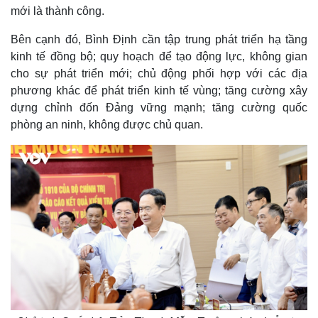
mới là thành công.
Bên cạnh đó, Bình Định cần tập trung phát triển hạ tầng
kinh tế đồng bộ; quy hoạch để tạo động lực, không gian
cho sự phát triển mới; chủ động phối hợp với các địa
phương khác để phát triển kinh tế vùng; tăng cường xây
Sức khỏe
Đời sống
dựng chỉnh đốn Đảng vững mạnh; tăng cường quốc
Dinh dưỡng - món ngon
Nhà đẹp
phòng an ninh, không được chủ quan.
Cây thuốc
Blog
Sản phụ khoa
Tình yêu - Gia đình
Nhi khoa
Nam khoa
Làm đẹp - giảm cân
Phòng mạch online
Ăn sạch sống khỏe