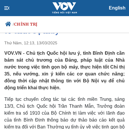
Chủ tịch Quốc hội: Cần công tâm,
English
vô tư, khách quan trong sắp xếp
CHÍNH TRỊ
/
tổ chức bộ máy
Thứ Năm, 12:13, 13/03/2025
VOV.VN - Chủ tịch Quốc hội lưu ý, tỉnh Bình Định cần
Chính trị
Xã hội
bám sát chủ trương của Đảng, pháp luật của Nhà
Đảng
Tin 24h
nước trong việc tinh gọn bộ máy, thực hiện tốt Chỉ thị
Tổ chức nhân sự
Dự báo thời tiết
35, nếu vướng, xin ý kiến các cơ quan chức năng;
Quốc hội
Giáo dục
Nhận diện sự thật
Dấu ấn VOV
đồng thời cập nhật thông tin với Bộ Nội vụ để chủ
Việc làm
động triển khai thực hiện.
Biển đảo
Tiếp tục chuyến công tác tại các tỉnh miền Trung, sáng
13/3, Chủ tịch Quốc hội Trần Thanh Mẫn, Trưởng đoàn
kiểm tra số 1910 của Bộ Chính trị làm việc với lãnh đạo
của tỉnh Bình Định thông báo dự thảo báo cáo kết quả
kiểm tra đối với Ban Thường vụ tỉnh ủy về việc tinh gọn bộ