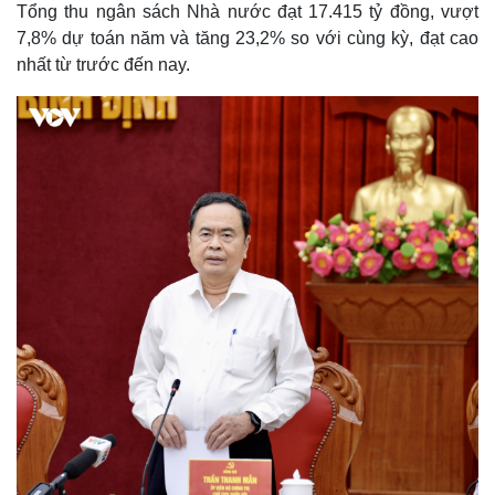
Tổng thu ngân sách Nhà nước đạt 17.415 tỷ đồng, vượt
7,8% dự toán năm và tăng 23,2% so với cùng kỳ, đạt cao
nhất từ trước đến nay.
Kinh tế
Thị trường
Bất động sản
Giá vàng
Khởi nghiệp
Tiêu dùng
Tỷ giá
Chứng khoán
Giá cà phê