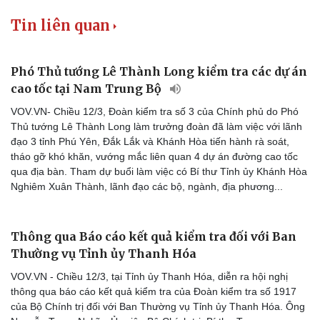
Tin liên quan
Phó Thủ tướng Lê Thành Long kiểm tra các dự án
cao tốc tại Nam Trung Bộ
VOV.VN- Chiều 12/3, Đoàn kiểm tra số 3 của Chính phủ do Phó
Thủ tướng Lê Thành Long làm trưởng đoàn đã làm việc với lãnh
Du lịch
Podcast
đạo 3 tỉnh Phú Yên, Đắk Lắk và Khánh Hòa tiến hành rà soát,
Tư vấn
Câu chuyện thời sự
tháo gỡ khó khăn, vướng mắc liên quan 4 dự án đường cao tốc
Săn Tour
Đọc truyện đêm khuya
qua địa bàn. Tham dự buổi làm việc có Bí thư Tỉnh ủy Khánh Hòa
check-in
Cửa sổ tình yêu
Nghiêm Xuân Thành, lãnh đạo các bộ, ngành, địa phương...
Kể chuyện cho bé
Hạt giống tâm hồn
Thông qua Báo cáo kết quả kiểm tra đối với Ban
Thường vụ Tỉnh ủy Thanh Hóa
VOV.VN - Chiều 12/3, tại Tỉnh ủy Thanh Hóa, diễn ra hội nghị
thông qua báo cáo kết quả kiểm tra của Đoàn kiểm tra số 1917
của Bộ Chính trị đối với Ban Thường vụ Tỉnh ủy Thanh Hóa. Ông