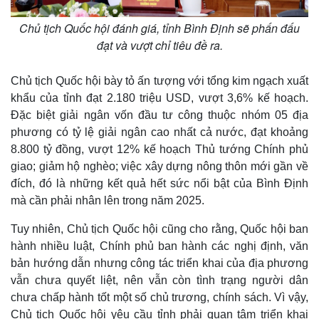
Chủ tịch Quốc hội đánh giá, tỉnh Bình Định sẽ phấn đấu
đạt và vượt chỉ tiêu đề ra.
Chủ tịch Quốc hội bày tỏ ấn tượng với tổng kim ngạch xuất
khẩu của tỉnh đạt 2.180 triệu USD, vượt 3,6% kế hoạch.
Đặc biệt giải ngân vốn đầu tư công thuộc nhóm 05 địa
phương có tỷ lệ giải ngân cao nhất cả nước, đạt khoảng
8.800 tỷ đồng, vượt 12% kế hoạch Thủ tướng Chính phủ
giao; giảm hộ nghèo; việc xây dựng nông thôn mới gần về
đích, đó là những kết quả hết sức nổi bật của Bình Định
mà cần phải nhân lên trong năm 2025.
Tuy nhiên, Chủ tịch Quốc hội cũng cho rằng, Quốc hội ban
hành nhiều luật, Chính phủ ban hành các nghị định, văn
bản hướng dẫn nhưng công tác triển khai của địa phương
vẫn chưa quyết liệt, nên vẫn còn tình trạng người dân
chưa chấp hành tốt một số chủ trương, chính sách. Vì vậy,
Pháp luật
Quân sự - Quốc phòng
Chủ tịch Quốc hội yêu cầu tỉnh phải quan tâm triển khai
Vụ án
Vũ khí