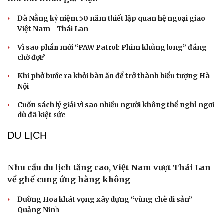
Nga cáo buộc NATO làm gia tăng căng thẳng ở Bắc Cực
Lai Châu an táng, tiễn đưa hài cốt 47 liệt sĩ về nơi an
nghỉ vĩnh hằng sau 75 năm
VĂN HÓA
“Thư tình gửi ngoại”: Vì sao một câu chuyện cũ lại
thu hút khán giả Việt?
Đà Nẵng kỷ niệm 50 năm thiết lập quan hệ ngoại giao
Việt Nam - Thái Lan
Vì sao phần mới “PAW Patrol: Phim khủng long” đáng
chờ đợi?
Khi phở bước ra khỏi bàn ăn để trở thành biểu tượng Hà
Nội
Cuốn sách lý giải vì sao nhiều người không thể nghỉ ngơi
dù đã kiệt sức