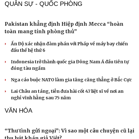
QUÂN SỰ - QUỐC PHÒNG
Dinh dưỡng - món ngon
Nhà đẹp
Cây thuốc
Blog
Sản phụ khoa
Tình yêu - Gia đình
Nhi khoa
Nam khoa
Làm đẹp - giảm cân
Phòng mạch online
Ăn sạch sống khỏe
Pakistan khẳng định Hiệp định Mecca “hoàn
toàn mang tính phòng thủ”
Ấn Độ xác nhận đàm phán với Pháp về máy bay chiến
đấu thế hệ thứ 6
Indonesia trở thành quốc gia Đông Nam Á đầu tiên tự
đóng tàu ngầm