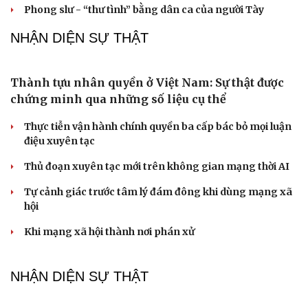
Chồng ghen tuông vô cớ từ khi tôi đi làm giúp
việc, hôn nhân đứng bên bờ vực
Về tuổi xế chiều tôi có nên đi bước nữa hay không?
Truyện ngắn: "Bờ sông gió thổi" (Phần cuối)
Phụ nữ nên quan tâm đến sức khỏe tình dục tuổi mãn
kinh như thế nào?
Phong slư - “thư tình” bằng dân ca của người Tày
NHẬN DIỆN SỰ THẬT
Thành tựu nhân quyền ở Việt Nam: Sự thật được
chứng minh qua những số liệu cụ thể
Thực tiễn vận hành chính quyền ba cấp bác bỏ mọi luận
Cải chính
điệu xuyên tạc