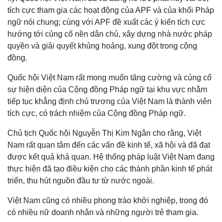
tích cực tham gia các hoạt động của APF và của khối Pháp
ngữ nói chung; cùng với APF đề xuất các ý kiến tích cực
hướng tới củng cố nền dân chủ, xây dựng nhà nước pháp
quyền và giải quyết khủng hoảng, xung đột trong cộng
đồng.
Quốc hội Việt Nam rất mong muốn tăng cường và củng cố
sự hiện diện của Cộng đồng Pháp ngữ tại khu vực nhằm
tiếp tục khẳng định chủ trương của Việt Nam là thành viên
tích cực, có trách nhiệm của Cộng đồng Pháp ngữ.
Chủ tịch Quốc hội Nguyễn Thị Kim Ngân cho rằng, Việt
Nam rất quan tâm đến các vấn đề kinh tế, xã hội và đã đạt
được kết quả khả quan. Hệ thống pháp luật Việt Nam đang
Thế giới
Multimedia
thực hiện đã tạo điều kiện cho các thành phần kinh tế phát
Quan sát
Video
triển, thu hút nguồn đầu tư từ nước ngoài.
Cuộc sống đó đây
Ảnh
Việt Nam cũng có nhiều phong trào khởi nghiệp, trong đó
Hồ sơ
E-Magazine
Infographic
có nhiều nữ doanh nhân và những người trẻ tham gia.