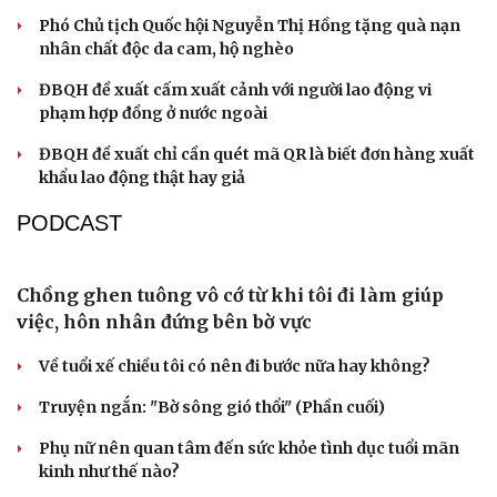
UBND thành phố
QUỐC HỘI
Bộ trưởng Trần Hồng Minh: Cắt giảm tối đa thủ
tục hành nghề kiến trúc
ĐBQH đề xuất nên miễn trách nhiệm bồi thường cho
cán bộ đổi mới sáng tạo
Phó Chủ tịch Quốc hội Nguyễn Thị Hồng tặng quà nạn
nhân chất độc da cam, hộ nghèo
ĐBQH đề xuất cấm xuất cảnh với người lao động vi
phạm hợp đồng ở nước ngoài
ĐBQH đề xuất chỉ cần quét mã QR là biết đơn hàng xuất
khẩu lao động thật hay giả
PODCAST