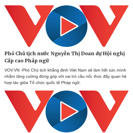
Pháp luật
Quân sự - Quốc phòng
Vụ án
Vũ khí
Tin nóng
Việt Nam
Phó Chủ tịch nước Nguyễn Thị Doan dự Hội nghị
Tư vấn luật
Phân tích
Cấp cao Pháp ngữ
VOV.VN -Phó Chủ tịch khẳng định Việt Nam sẽ làm hết sức mình
nhằm tăng cường đóng góp với vai trò cầu nối, thúc đẩy quan hệ
hợp tác giữa Tổ chức quốc tế Pháp ngữ.