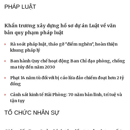
dẫn Việt Nam-Nga
Apple đối mặt cú sốc chi phí khi sản xuất iPhone 18 Pro
Sai lầm nhiều người mắc khi sử dụng máy giặt
Giá thu cũ iPhone tăng, Apple muốn người dùng lên đời
Các nhà khoa học Nhật Bản phát hiện dấu hiệu của “hạt
ma” trong vũ trụ
PHÁP LUẬT
Khẩn trương xây dựng hồ sơ dự án Luật về văn
bản quy phạm pháp luật
Rà soát pháp luật, tháo gỡ "điểm nghẽn", hoàn thiện
khung pháp lý
Ban hành Quy chế hoạt động Ban Chỉ đạo phòng, chống
ma túy đến năm 2030