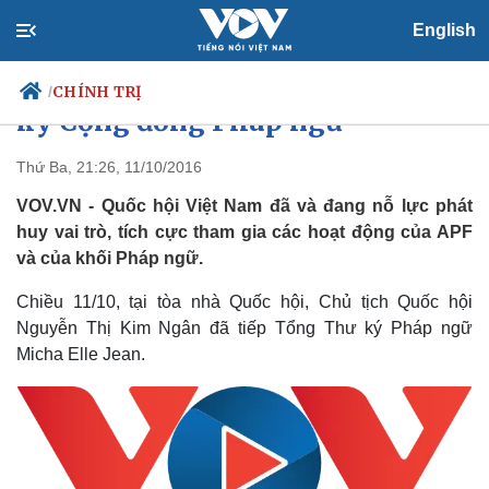
English
Chủ tịch Quốc hội tiếp Tổng thư
CHÍNH TRỊ
/
ký Cộng đồng Pháp ngữ
Thứ Ba, 21:26, 11/10/2016
VOV.VN - Quốc hội Việt Nam đã và đang nỗ lực phát
Chính trị
Xã hội
huy vai trò, tích cực tham gia các hoạt động của APF
Đảng
Tin 24h
và của khối Pháp ngữ.
Tổ chức nhân sự
Dự báo thời tiết
Quốc hội
Giáo dục
Chiều 11/10, tại tòa nhà Quốc hội, Chủ tịch Quốc hội
Nhận diện sự thật
Dấu ấn VOV
Việc làm
Nguyễn Thị Kim Ngân đã tiếp Tổng Thư ký Pháp ngữ
Biển đảo
Micha Elle Jean.