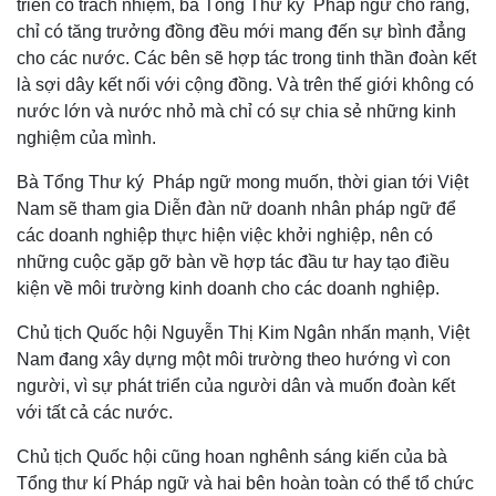
triển có trách nhiệm, bà Tổng Thư ký Pháp ngữ cho rằng,
chỉ có tăng trưởng đồng đều mới mang đến sự bình đẳng
cho các nước. Các bên sẽ hợp tác trong tinh thần đoàn kết
là sợi dây kết nối với cộng đồng. Và trên thế giới không có
nước lớn và nước nhỏ mà chỉ có sự chia sẻ những kinh
nghiệm của mình.
Bà Tổng Thư ký Pháp ngữ mong muốn, thời gian tới Việt
Nam sẽ tham gia Diễn đàn nữ doanh nhân pháp ngữ để
các doanh nghiệp thực hiện việc khởi nghiệp, nên có
những cuộc gặp gỡ bàn về hợp tác đầu tư hay tạo điều
kiện về môi trường kinh doanh cho các doanh nghiệp.
Chủ tịch Quốc hội Nguyễn Thị Kim Ngân nhấn mạnh, Việt
Nam đang xây dựng một môi trường theo hướng vì con
người, vì sự phát triển của người dân và muốn đoàn kết
với tất cả các nước.
Chủ tịch Quốc hội cũng hoan nghênh sáng kiến của bà
Tổng thư kí Pháp ngữ và hai bên hoàn toàn có thể tổ chức
Kinh tế
Thị trường