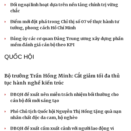
Khi mạng xã hội thành nơi phán xử
XÂY DỰNG, CHỈNH ĐỐN ĐẢNG
Bước phát triển trong bảo vệ nền tảng tư tưởng
của Đảng
Cô giáo trẻ lấy sự tiến bộ của học sinh làm thước đo thực
hành Chỉ thị 07
Đối ngoại linh hoạt dựa trên nền tảng chính trị vững
chắc
Điểm mới đột phá trong Chỉ thị số 07 về thực hành tư
tưởng, phong cách Hồ Chí Minh
Đảng ủy các cơ quan Đảng Trung ương xây dựng phần
mềm đánh giá cán bộ theo KPI
QUỐC HỘI