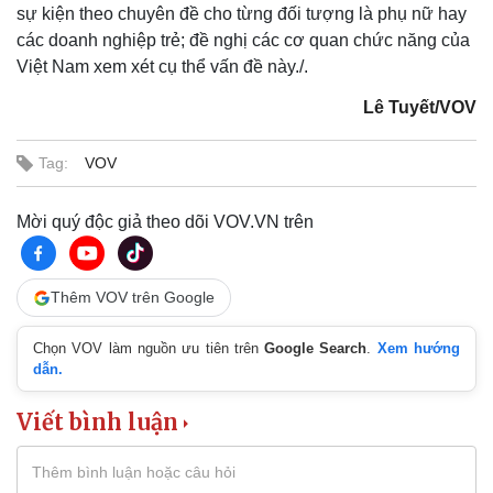
sự kiện theo chuyên đề cho từng đối tượng là phụ nữ hay
Bất động sản
Giá vàng
các doanh nghiệp trẻ; đề nghị các cơ quan chức năng của
Khởi nghiệp
Tiêu dùng
Việt Nam xem xét cụ thể vấn đề này./.
Tỷ giá
Chứng khoán
Lê Tuyết/VOV
Giá cà phê
Tag:
VOV
Mời quý độc giả theo dõi VOV.VN trên
Thêm VOV trên Google
Chọn VOV làm nguồn ưu tiên trên
Google Search
.
Xem hướng
dẫn.
Viết bình luận