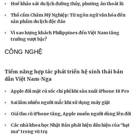
DU LỊCH
Nhu cầu du lịch tăng cao, Việt Nam vượt Thái Lan
về ghế cung ứng hàng không
Đường Hoa khát vọng xây dựng “vùng chè di sản”
Văn hóa
Giải trí
Quảng Ninh
Sân khấu - Điện ảnh
Nghệ sĩ
Văn học
Thời trang
Huế khảo sát du lịch đường thủy, phương án thoát lũ
Âm nhạc
Sao Việt
Thổ cẩm Chăm Mỹ Nghiệp: Từ ngôn ngữ văn hóa đến
Di sản
sản phẩm du lịch độc đáo
Vì sao lượng khách Philippines đến Việt Nam tăng
trưởng vượt bậc?
CÔNG NGHỆ
Tiềm năng hợp tác phát triển hệ sinh thái bán