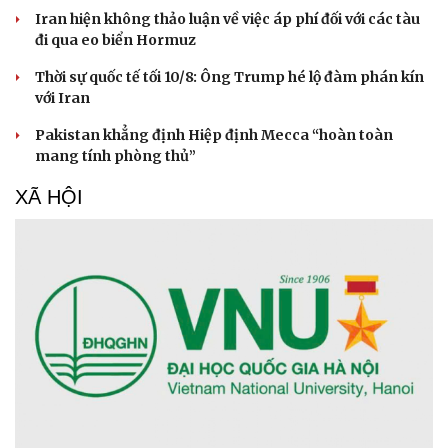
Iran hiện không thảo luận về việc áp phí đối với các tàu
đi qua eo biển Hormuz
Thời sự quốc tế tối 10/8: Ông Trump hé lộ đàm phán kín
với Iran
Pakistan khẳng định Hiệp định Mecca “hoàn toàn
mang tính phòng thủ”
XÃ HỘI
Doanh nghiệp
Công nghệ
Thông tin doanh nghiệp
Sành điệu
Doanh nghiệp 24h
Tin Công nghệ
Doanh nhân
Trải nghiệm
Vì cộng đồng
Chuyển đổi số