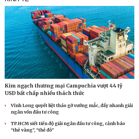
Thể thao
Ô tô - Xe máy
Bóng đá
Ô tô
Lịch thi đấu bóng đá
Xe máy
Thế giới thể thao
Tư vấn
Kim ngạch thương mại Campuchia vượt 44 tỷ
eSports
USD bất chấp nhiều thách thức
Hậu trường
Vĩnh Long quyết liệt tháo gỡ vướng mắc, đẩy nhanh giải
ngân vốn đầu tư công
TP.HCM siết tiến độ giải ngân đầu tư công, cảnh báo
“thẻ vàng”, “thẻ đỏ”