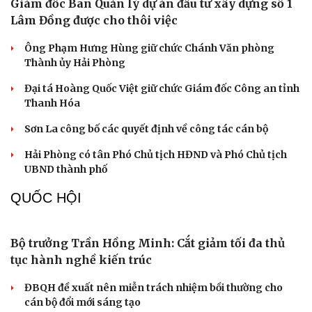
Phạt 14 năm tù đối với bị cáo lừa đảo chiếm đoạt hơn 2 tỷ
đồng
Cảnh sát kinh tế Hải Phòng: 70 năm bản lĩnh, trí tuệ và
tận tụy
TỔ CHỨC NHÂN SỰ
Giám đốc Ban Quản lý dự án đầu tư xây dựng số 1
Lâm Đồng được cho thôi việc
Ông Phạm Hưng Hùng giữ chức Chánh Văn phòng
Du lịch
Podcast
Thành ủy Hải Phòng
Tư vấn
Câu chuyện thời sự
Săn Tour
Đọc truyện đêm khuya
Đại tá Hoàng Quốc Việt giữ chức Giám đốc Công an tỉnh
check-in
Cửa sổ tình yêu
Thanh Hóa
Kể chuyện cho bé
Hạt giống tâm hồn
Sơn La công bố các quyết định về công tác cán bộ
Hải Phòng có tân Phó Chủ tịch HĐND và Phó Chủ tịch