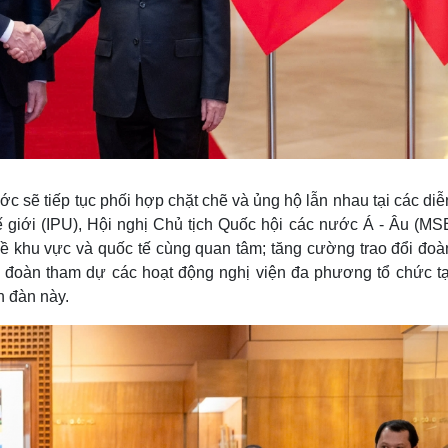
nước sẽ tiếp tục phối hợp chặt chẽ và ủng hộ lẫn nhau tại các di
 giới (IPU), Hội nghị Chủ tịch Quốc hội các nước Á - Âu (MS
đề khu vực và quốc tế cùng quan tâm; tăng cường trao đổi đoà
ử đoàn tham dự các hoạt động nghị viện đa phương tổ chức tạ
n đàn này.