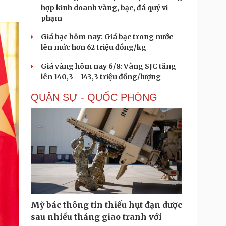
hợp kinh doanh vàng, bạc, đá quý vi
phạm
Giá bạc hôm nay: Giá bạc trong nước
lên mức hơn 62 triệu đồng/kg
Giá vàng hôm nay 6/8: Vàng SJC tăng
lên 140,3 - 143,3 triệu đồng/lượng
QUÂN SỰ - QUỐC PHÒNG
Mỹ bác thông tin thiếu hụt đạn dược
sau nhiều tháng giao tranh với