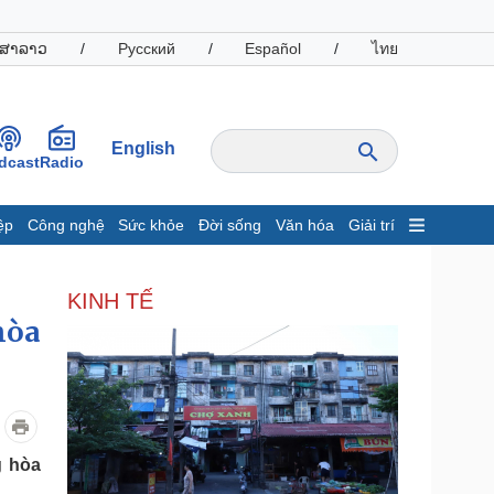
ສາລາວ
/
Русский
/
Español
/
ไทย
English
dcast
Radio
ệp
Công nghệ
Sức khỏe
Đời sống
Văn hóa
Giải trí
inh tế
Thị trường
KINH TẾ
ất động sản
Giá vàng
hòa
hởi nghiệp
Tiêu dùng
Tỷ giá
Chứng khoán
Giá cà phê
oanh nghiệp
Công nghệ
g hòa
hông tin doanh nghiệp
Sành điệu