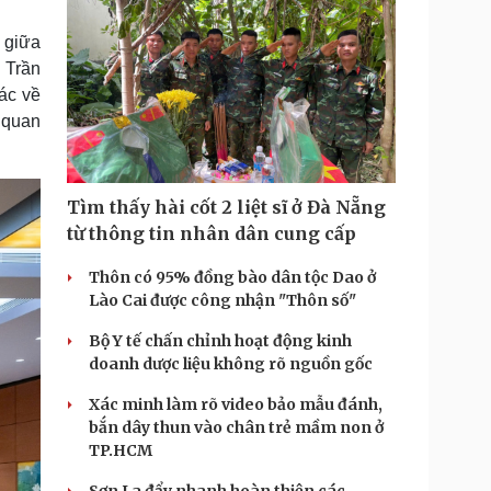
c giữa
 Trần
ác về
a quan
Tìm thấy hài cốt 2 liệt sĩ ở Đà Nẵng
từ thông tin nhân dân cung cấp
Thôn có 95% đồng bào dân tộc Dao ở
Lào Cai được công nhận "Thôn số"
Bộ Y tế chấn chỉnh hoạt động kinh
doanh dược liệu không rõ nguồn gốc
Xác minh làm rõ video bảo mẫu đánh,
bắn dây thun vào chân trẻ mầm non ở
TP.HCM