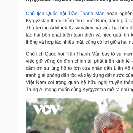
Tin nóng
Việt Nam
Tư vấn luật
Phân tích
Chủ tịch Quốc hội Trần Thanh Mẫn
hoan nghê
Kyrgyzstan thăm chính thức Việt Nam, đánh giá 
Thủ tướng Adylbek Kasymaliev; và việc hai bên đ
Sức khỏe
Đời sống
tác hai bên phát triển toàn diện và hiệu quả; t
Dinh dưỡng - món ngon
Nhà đẹp
thống và hợp tác nhiều mặt, cùng có lợi giữa hai 
Cây thuốc
Blog
Sản phụ khoa
Tình yêu - Gia đình
Chủ tịch Quốc hội Trần Thanh Mẫn bày tỏ vui mừn
Nhi khoa
việc giữ vững ổn định chính trị, phát triển kinh tế
Nam khoa
cảm ơn sự ủng hộ to lớn của nhân dân Liên Xô t
Làm đẹp - giảm cân
tranh giải phóng dân tộc và xây dựng đất nước củ
Phòng mạch online
Việt Nam coi trọng quan hệ hữu nghị truyền thốn
Ăn sạch sống khỏe
Trung Á, mong muốn cùng Kyrgyzstan mở ra nhữn
Cải chính