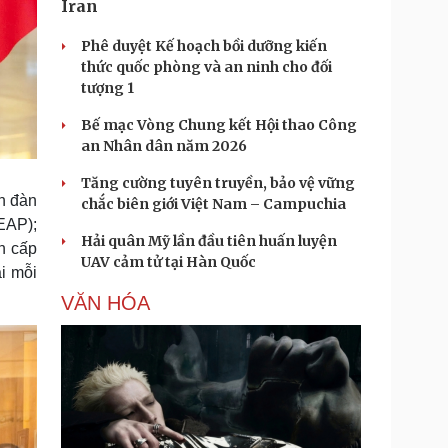
Iran
Phê duyệt Kế hoạch bồi dưỡng kiến
thức quốc phòng và an ninh cho đối
tượng 1
Bế mạc Vòng Chung kết Hội thao Công
an Nhân dân năm 2026
Tăng cường tuyên truyền, bảo vệ vững
ễn đàn
chắc biên giới Việt Nam – Campuchia
EAP);
Hải quân Mỹ lần đầu tiên huấn luyện
n cấp
UAV cảm tử tại Hàn Quốc
i mỗi
VĂN HÓA