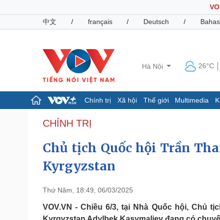
VO
中文
/
français
/
Deutsch
/
Bahas
26°C
Hà Nội
Chính trị
Xã hội
Thế giới
Multimedia
K
Chính trị
Xã hội
CHÍNH TRỊ
Đảng
Tin 24h
Chủ tịch Quốc hội Trần Th
Tổ chức nhân sự
Dự báo thời tiết
Quốc hội
Giáo dục
Kyrgyzstan
Nhận diện sự thật
Dấu ấn VOV
Việc làm
Biển đảo
Thứ Năm, 18:49, 06/03/2025
Pháp luật
Quân sự - Quốc phòng
VOV.VN - Chiều 6/3, tại Nhà Quốc hội, Chủ t
Vụ án
Vũ khí
Kyrgyzstan Adylbek Kasymaliev đang có chuyến