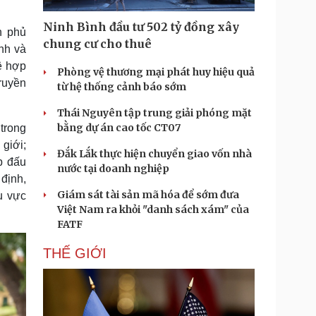
Doanh nghiệp 24h
Tin Công nghệ
Doanh nhân
Trải nghiệm
Ninh Bình đầu tư 502 tỷ đồng xây
h phủ
ì cộng đồng
Chuyển đổi số
chung cư cho thuê
nh và
ệ hợp
Phòng vệ thương mại phát huy hiệu quả
u lịch
Podcast
ruyền
từ hệ thống cảnh báo sớm
Tư vấn
Câu chuyện thời sự
Săn Tour
Đọc truyện đêm khuya
Thái Nguyên tập trung giải phóng mặt
heck-in
Cửa sổ tình yêu
bằng dự án cao tốc CT07
trong
Kể chuyện cho bé
 giới;
Đắk Lắk thực hiện chuyển giao vốn nhà
Hạt giống tâm hồn
p đấu
nước tại doanh nghiệp
định,
Giám sát tài sản mã hóa để sớm đưa
u vực
Việt Nam ra khỏi "danh sách xám" của
FATF
THẾ GIỚI