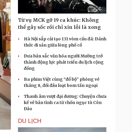
Từ vụ MCK gỡ 19 ca khúc: Không
thể gây sốc rồi chỉ xin lỗi là xong
Hà Nội sắp cải tạo 131 vòm cầu đá: Đánh
thức di sản giữa lòng phố cổ
Đưa bản sắc văn hóa người Mường trở
thành động lực phát triển du lịch cộng
đồng
Ba phim Việt cùng “đổ bộ” phòng vé
tháng 8, đối đầu loạt bom tấn ngoại
Thanh âm vượt đại dương: Chuyện chưa
kể về bản tình ca từ chốn ngục tù Côn
Đảo
DU LỊCH