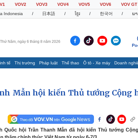
V1
VOV2
VOV3
VOV4
VOV5
VOV6
VOV GT
a Indonesia
/
日本語
/
ខ្មែរ
/
한국어
/
ພາ
Thứ Năm, ngày 6 tháng 8 năm 2026
Po
inh tế
Thị trường
Pháp luật
Thể thao
Ô tô - Xe máy
Doanh nghi
Thế giới
Multimedia
K
Quan sát
Video
B
anh Mẫn hội kiến Thủ tướng Cộng 
Cuộc sống đó đây
Ảnh
K
Hồ sơ
E-Magazine
Infographic
Thể thao
Ô tô - Xe máy
D
ịch Quốc hội Trần Thanh Mẫn đã hội kiến Thủ tướng Cộn
Bóng đá
Ô tô
T
 thăm chính thức Việt Nam từ ngày 6-7/3.