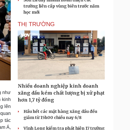
Sơn La đẩy nhanh hoàn thiện các
trường liên cấp vùng biên trước năm
học mới
THỊ TRƯỜNG
Nhiều doanh nghiệp kinh doanh
xăng dầu kém chất lượng bị xử phạt
g như
hơn 1,7 tỷ đồng
 kinh
g lên
Hầu hết các mặt hàng xăng dầu đều
 quan
giảm từ 15h00 chiều nay 6/8
p tác
am Á,
Vĩnh Long kiểm tra phát hiện 17 trường