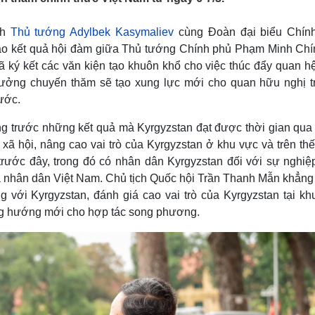
Lịch thi đấu bóng đá
Xe máy
Thế giới thể thao
Tư vấn
nh
Thủ tướng
Adylbek Kasymaliev
cùng Đoàn đại biểu Chín
eSports
V
cao kết quả hội đàm giữa Thủ tướng Chính phủ Phạm Minh Chí
Hậu trường
ã ký kết các văn kiện tạo khuôn khổ cho việc thúc đẩy quan h
Văn hóa
Giải trí
D
in tưởng chuyến thăm sẽ tạo xung lực mới cho quan hữu nghị t
Sân khấu - Điện ảnh
Nghệ sĩ
nước.
Văn học
Thời trang
Âm nhạc
Sao Việt
c
g trước những kết quả mà Kyrgyzstan đạt được thời gian qua 
Di sản
 - xã hội, nâng cao vai trò của Kyrgyzstan ở khu vực và trên thế
rước đây, trong đó có nhân dân Kyrgyzstan đối với sự nghiệ
a nhân dân Việt Nam. Chủ tịch Quốc hội Trần Thanh Mẫn khẳng 
g với Kyrgyzstan, đánh giá cao vai trò của Kyrgyzstan tại kh
g hướng mới cho hợp tác song phương.