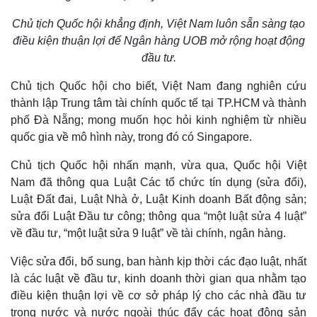
Chủ tịch Quốc hội khẳng định, Việt Nam luôn sẵn sàng tạo
điều kiện thuận lợi để Ngân hàng UOB mở rộng hoạt động
đầu tư.
Chủ tịch Quốc hội cho biết, Việt Nam đang nghiên cứu
thành lập Trung tâm tài chính quốc tế tại TP.HCM và thành
phố Đà Nẵng; mong muốn học hỏi kinh nghiệm từ nhiều
quốc gia về mô hình này, trong đó có Singapore.
Chủ tịch Quốc hội nhấn mạnh, vừa qua, Quốc hội Việt
Kinh tế
Thị trường
Nam đã thông qua Luật Các tổ chức tín dụng (sửa đổi),
Bất động sản
Giá vàng
Luật Đất đai, Luật Nhà ở, Luật Kinh doanh Bất động sản;
Khởi nghiệp
Tiêu dùng
sửa đổi Luật Đầu tư công; thông qua “một luật sửa 4 luật”
Tỷ giá
về đầu tư, “một luật sửa 9 luật” về tài chính, ngân hàng.
Chứng khoán
Giá cà phê
Việc sửa đổi, bổ sung, ban hành kịp thời các đạo luật, nhất
là các luật về đầu tư, kinh doanh thời gian qua nhằm tạo
điều kiện thuận lợi về cơ sở pháp lý cho các nhà đầu tư
trong nước và nước ngoài thúc đẩy các hoạt động sản