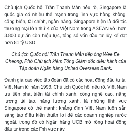
Chủ tịch Quốc hội Trần Thanh Mẫn nêu rõ, Singapore là
quốc gia có nhiều thế mạnh trong lĩnh vực hàng không,
cảng biển, tài chính, ngân hàng. Singapore hiện là đối tác
thương mại lớn thứ 4 của Việt Nam trong ASEAN với hơn
3.800 dự án còn hiệu lực, tổng số vốn đầu tư lũy kế đạt
hơn 81 tỷ USD.
Chủ tịch Quốc hội Trần Thanh Mẫn tiếp ông Wee Ee
Cheong, Phó Chủ tịch kiêm Tổng Giám đốc điều hành của
Tập đoàn Ngân hàng United Overseas Bank.
Thế giới
Multimedia
Quan sát
Video
Đánh giá cao việc tập đoàn đã có các hoạt động đầu tư tại
Cuộc sống đó đây
Ảnh
Việt Nam từ năm 1993, Chủ tịch Quốc hội nêu rõ, Việt Nam
Hồ sơ
E-Magazine
ưu tiên phát triển tài chính xanh, công nghệ cao, năng
Infographic
lượng tái tạo, năng lượng xanh, là những lĩnh vực
Singapore có thế mạnh; khẳng định Việt Nam luôn sẵn
sàng tạo điều kiện thuận lợi để các doanh nghiệp nước
ngoài, trong đó có Ngân hàng UOB mở rộng hoạt động
đầu tư trong các lĩnh vực này.