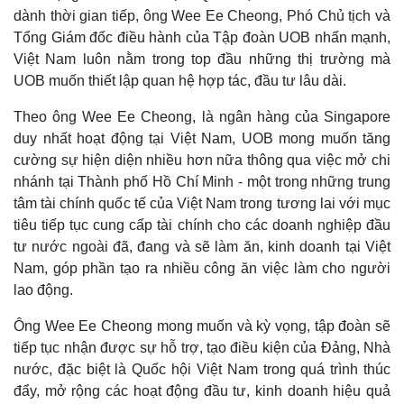
dành thời gian tiếp, ông Wee Ee Cheong, Phó Chủ tịch và
Tổng Giám đốc điều hành của Tập đoàn UOB nhấn mạnh,
Việt Nam luôn nằm trong top đầu những thị trường mà
UOB muốn thiết lập quan hệ hợp tác, đầu tư lâu dài.
Theo ông Wee Ee Cheong, là ngân hàng của Singapore
duy nhất hoạt động tại Việt Nam, UOB mong muốn tăng
cường sự hiện diện nhiều hơn nữa thông qua việc mở chi
nhánh tại Thành phố Hồ Chí Minh - một trong những trung
tâm tài chính quốc tế của Việt Nam trong tương lai với mục
tiêu tiếp tục cung cấp tài chính cho các doanh nghiệp đầu
Thể thao
Ô tô - Xe máy
tư nước ngoài đã, đang và sẽ làm ăn, kinh doanh tại Việt
Bóng đá
Ô tô
Nam, góp phần tạo ra nhiều công ăn việc làm cho người
Lịch thi đấu bóng đá
Xe máy
lao động.
Thế giới thể thao
Tư vấn
eSports
Ông Wee Ee Cheong mong muốn và kỳ vọng, tập đoàn sẽ
Hậu trường
tiếp tục nhận được sự hỗ trợ, tạo điều kiện của Đảng, Nhà
nước, đặc biệt là Quốc hội Việt Nam trong quá trình thúc
đẩy, mở rộng các hoạt động đầu tư, kinh doanh hiệu quả