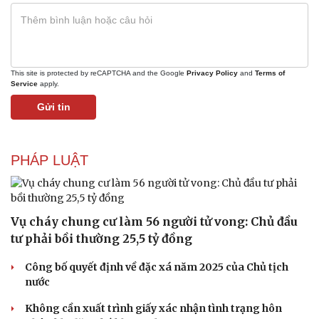
This site is protected by reCAPTCHA and the Google
Privacy Policy
and
Terms of
Service
apply.
Gửi tin
PHÁP LUẬT
Sức khỏe
Đời sống
Vụ cháy chung cư làm 56 người tử vong: Chủ đầu
tư phải bồi thường 25,5 tỷ đồng
Dinh dưỡng - món ngon
Nhà đẹp
Cây thuốc
Blog
Công bố quyết định về đặc xá năm 2025 của Chủ tịch
Sản phụ khoa
Tình yêu - Gia đình
nước
Nhi khoa
Nam khoa
Không cần xuất trình giấy xác nhận tình trạng hôn
Làm đẹp - giảm cân