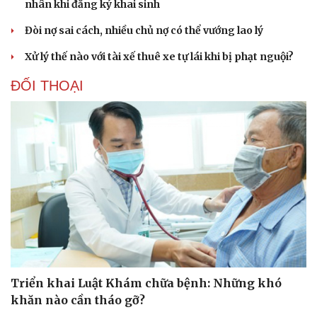
nhân khi đăng ký khai sinh
Phòng mạch online
Ăn sạch sống khỏe
Đòi nợ sai cách, nhiều chủ nợ có thể vướng lao lý
Xử lý thế nào với tài xế thuê xe tự lái khi bị phạt nguội?
ĐỐI THOẠI
Triển khai Luật Khám chữa bệnh: Những khó
Văn hóa
Giải trí
khăn nào cần tháo gỡ?
Sân khấu - Điện ảnh
Nghệ sĩ