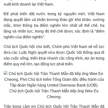
xuất kinh doanh tại Việt Nam.
Để phát triển đất nước trong kỷ nguyên mới, Việt Nam
đang quyết tâm và khẩn trương tháo gỡ khó khăn, vướng
mắc, khơi thông ba điểm nghẽn lớn nhất về thể chế, hạ
tầng và nhân lực, trong đó thể chế được xác định là “điểm
nghẽn của điểm nghẽn”.
Chủ tịch Quốc hội cho biết, Chính phủ Việt Nam sẽ nỗ lực
đưa các Luật, Nghị quyết vừa được Quốc hội thông qua đi
vào cuộc sống, triển khai nhanh các công trình, dự án trọng
điểm quy mô lớn, tạo động lực phát triển.
Pháp luật
Quân sự - Quốc phòng
Vụ án
Vũ khí
Tin nóng
Việt Nam
Tư vấn luật
Phân tích
Chủ tịch Quốc hội Trần Thanh Mẫn tiếp ông Wee Ee
Cheong.
Trân trọng cảm ơn Chủ tịch Quốc hội Trần Thanh Mẫn đã