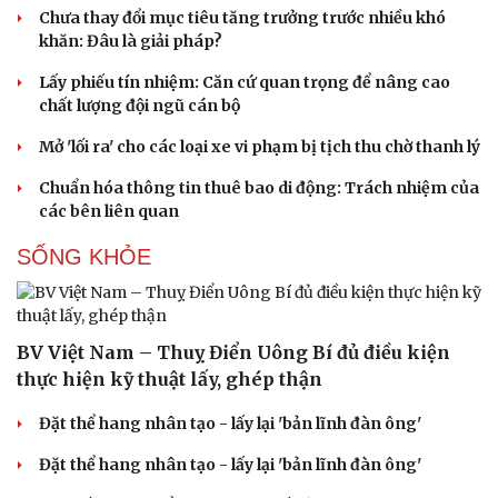
Văn học
Thời trang
Chưa thay đổi mục tiêu tăng trưởng trước nhiều khó
Âm nhạc
Sao Việt
khăn: Đâu là giải pháp?
Di sản
Lấy phiếu tín nhiệm: Căn cứ quan trọng để nâng cao
chất lượng đội ngũ cán bộ
Mở 'lối ra' cho các loại xe vi phạm bị tịch thu chờ thanh lý
Chuẩn hóa thông tin thuê bao di động: Trách nhiệm của
các bên liên quan
SỐNG KHỎE
BV Việt Nam – Thuỵ Điển Uông Bí đủ điều kiện
thực hiện kỹ thuật lấy, ghép thận
Đặt thể hang nhân tạo - lấy lại 'bản lĩnh đàn ông'
Du lịch
Podcast
Đặt thể hang nhân tạo - lấy lại 'bản lĩnh đàn ông'
Tư vấn
Câu chuyện thời sự