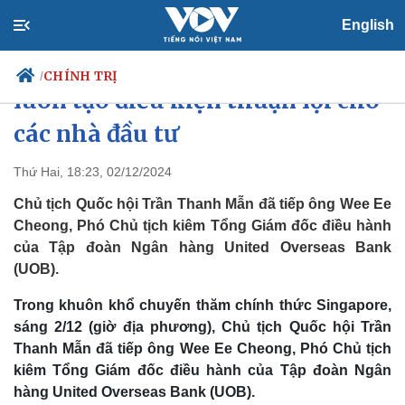
English
Chủ tịch Quốc hội: Việt Nam
CHÍNH TRỊ
/
luôn tạo điều kiện thuận lợi cho
các nhà đầu tư
Chính trị
Xã hội
Thứ Hai, 18:23, 02/12/2024
Đảng
Tin 24h
Chủ tịch Quốc hội Trần Thanh Mẫn đã tiếp ông Wee Ee
Tổ chức nhân sự
Dự báo thời tiết
Cheong, Phó Chủ tịch kiêm Tổng Giám đốc điều hành
Quốc hội
Giáo dục
của Tập đoàn Ngân hàng United Overseas Bank
Nhận diện sự thật
Dấu ấn VOV
(UOB).
Việc làm
Biển đảo
Trong khuôn khổ chuyến thăm chính thức Singapore,
sáng 2/12 (giờ địa phương), Chủ tịch Quốc hội Trần
Thanh Mẫn đã tiếp ông Wee Ee Cheong, Phó Chủ tịch
kiêm Tổng Giám đốc điều hành của Tập đoàn Ngân
hàng United Overseas Bank (UOB).