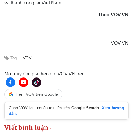
và thành công tại Việt Nam.
Theo VOV.VN
VOV.VN
Tag:
VOV
Mời quý độc giả theo dõi VOV.VN trên
Doanh nghiệp
Công nghệ
Thêm VOV trên Google
Thông tin doanh nghiệp
Sành điệu
Doanh nghiệp 24h
Tin Công nghệ
Chọn VOV làm nguồn ưu tiên trên
Google Search
.
Xem hướng
Doanh nhân
Trải nghiệm
dẫn.
Vì cộng đồng
Chuyển đổi số
Viết bình luận