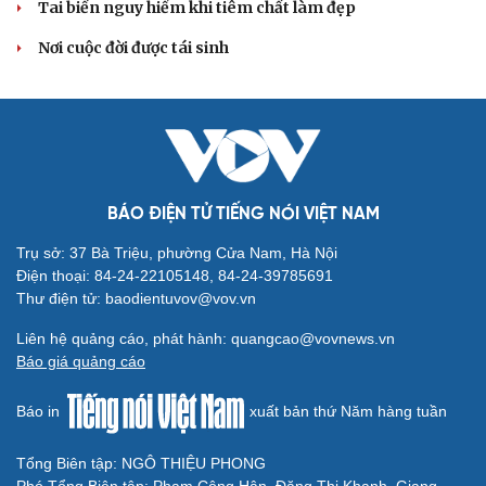
Tai biến nguy hiểm khi tiêm chất làm đẹp
Săn Tour
Đọc truyện đêm khuya
check-in
Cửa sổ tình yêu
Nơi cuộc đời được tái sinh
Kể chuyện cho bé
Hạt giống tâm hồn
BÁO ĐIỆN TỬ TIẾNG NÓI VIỆT NAM
Trụ sở: 37 Bà Triệu, phường Cửa Nam, Hà Nội
Điện thoại: 84-24-22105148, 84-24-39785691
Thư điện tử: baodientuvov@vov.vn
Liên hệ quảng cáo, phát hành: quangcao@vovnews.vn
Báo giá quảng cáo
Báo in
xuất bản thứ Năm hàng tuần
Tổng Biên tập: NGÔ THIỆU PHONG
Cải chính
Phó Tổng Biên tập: Phạm Công Hân, Đặng Thị Khanh, Giang