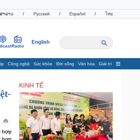
ສາລາວ
/
Русский
/
Español
/
ไทย
English
dcast
Radio
ệp
Công nghệ
Sức khỏe
Đời sống
Văn hóa
Giải trí
inh tế
Thị trường
KINH TẾ
ất động sản
Giá vàng
ệt-
hởi nghiệp
Tiêu dùng
Tỷ giá
Chứng khoán
Giá cà phê
oanh nghiệp
Công nghệ
c hợp
hông tin doanh nghiệp
Sành điệu
c hợp