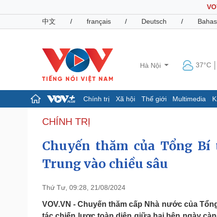
VO
中文
/
français
/
Deutsch
/
Bahas
37°C
Hà Nội
Chính trị
Xã hội
Thế giới
Multimedia
K
Chính trị
Xã hội
CHÍNH TRỊ
Đảng
Tin 24h
Chuyến thăm của Tổng Bí t
Tổ chức nhân sự
Dự báo thời tiết
Quốc hội
Giáo dục
Trung vào chiều sâu
Nhận diện sự thật
Dấu ấn VOV
Việc làm
Biển đảo
Thứ Tư, 09:28, 21/08/2024
Pháp luật
Quân sự - Quốc phòng
VOV.VN - Chuyến thăm cấp Nhà nước của Tổng 
Vụ án
Vũ khí
tác chiến lược toàn diện giữa hai bên ngày càn