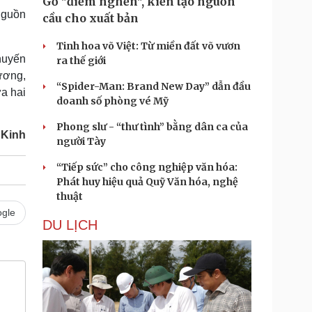
Gỡ "điểm nghẽn", kiến tạo nguồn
nguồn
cầu cho xuất bản
Tinh hoa võ Việt: Từ miền đất võ vươn
huyến
ra thế giới
ương,
“Spider-Man: Brand New Day” dẫn đầu
ữa hai
doanh số phòng vé Mỹ
Phong slư - “thư tình” bằng dân ca của
 Kinh
người Tày
“Tiếp sức” cho công nghiệp văn hóa:
Phát huy hiệu quả Quỹ Văn hóa, nghệ
thuật
gle
DU LỊCH