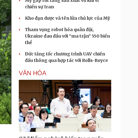
Mỹ gấp rút tăng sản xuất vũ khí vì
chiến sự Iran
Kho đạn dược và tên lửa chủ lực của Mỹ
Tham vọng robot hóa quân đội,
Ukraine đau đầu với “ma trận” 550 biến
thể
Đức tăng tốc chương trình UAV chiến
đấu thông qua hợp tác với Rolls-Royce
VĂN HÓA