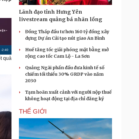
Doanh nghiệp 24h
Tin Công nghệ
Doanh nhân
Trải nghiệm
Lãnh đạo tỉnh Hưng Yên
ì cộng đồng
Chuyển đổi số
livestream quảng bá nhãn lồng
Đồng Tháp đầu tư hơn 160 tỷ đồng xây
u lịch
Podcast
dựng Dự án Cải tạo nút giao An Bình
Tư vấn
Câu chuyện thời sự
Săn Tour
Đọc truyện đêm khuya
Huế tăng tốc giải phóng mặt bằng mở
R
-
2:40
heck-in
Cửa sổ tình yêu
rộng cao tốc Cam Lộ - La Sơn
t quả
e
Kể chuyện cho bé
Quảng Ngãi phấn đấu đưa kinh tế số
Hạt giống tâm hồn
m
chiếm tối thiểu 30% GRDP vào năm
a
2030
i
Tạm hoãn xuất cảnh với người nộp thuế
n
không hoạt động tại địa chỉ đăng ký
i
THẾ GIỚI
n
g
T