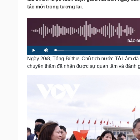
Tin nóng
Việt Nam
tác mới trong tương lai.
Tư vấn luật
Phân tích
Sức khỏe
Đời sống
Dinh dưỡng - món ngon
Nhà đẹp
Cây thuốc
Blog
L
P
M
o
Sản phụ khoa
Tình yêu - Gia đình
l
u
a
Ngày 20/8, Tổng Bí thư, Chủ tịch nước Tô Lâm đã 
a
t
d
y
e
Nhi khoa
e
chuyến thăm đã nhận được sự quan tâm và đánh gi
d
Nam khoa
:
3
Làm đẹp - giảm cân
.
8
Phòng mạch online
2
%
Ăn sạch sống khỏe
Cải chính