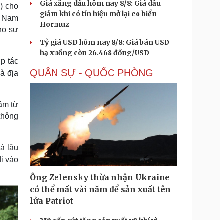
Giá xăng dầu hôm nay 8/8: Giá dầu
) cho
giảm khi có tín hiệu mở lại eo biển
t Nam
Hormuz
ho sự
Tỷ giá USD hôm nay 8/8: Giá bán USD
hạ xuống còn 26.468 đồng/USD
p tác
QUÂN SỰ - QUỐC PHÒNG
à địa
âm từ
 thông
à lâu
i vào
Ông Zelensky thừa nhận Ukraine
có thể mất vài năm để sản xuất tên
lửa Patriot