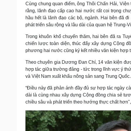
Cùng chung quan điểm, ông Thôi Chấn Hải, Viện 
rằng, lãnh đạo cấp cao hai nước rất coi trọng c
hầu hết là lãnh đạo các bộ, ngành. Hai bên đã đi
phát triển sâu rộng và lâu dài của quan hệ Trung-Vi
Trong khuôn khổ chuyến thăm, hai bên đã ra Tuy
chiến lược toàn diện, thúc đẩy xây dựng Cộng đồ
phương hai nước cũng ký kết nhiều văn kiện hợp tá
Theo chuyên gia Dương Đan Chí, 14 văn kiện được
hợp tác giữa trường đảng - tức trong lĩnh vực ý thứ
và Việt Nam xuất khẩu nông sản sang Trung Quốc.
“Điều này đã phản ánh đầy đủ sự hợp tác ngày càn
dài là cùng nhau xây dựng Cộng đồng chia sẻ tươn
chiều sâu và phát triển theo hướng thực chất hơn