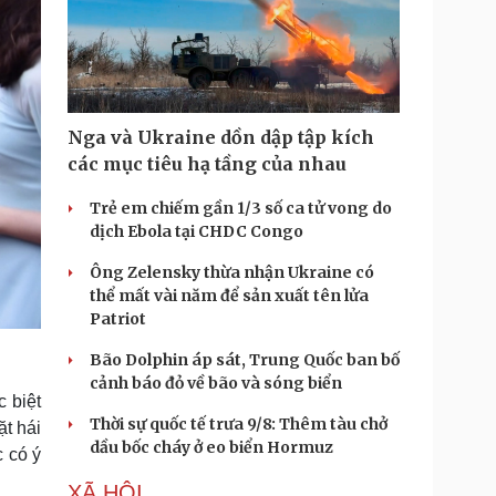
i
m
e
Nga và Ukraine dồn dập tập kích
các mục tiêu hạ tầng của nhau
Trẻ em chiếm gần 1/3 số ca tử vong do
dịch Ebola tại CHDC Congo
Ông Zelensky thừa nhận Ukraine có
thể mất vài năm để sản xuất tên lửa
Patriot
Bão Dolphin áp sát, Trung Quốc ban bố
cảnh báo đỏ về bão và sóng biển
 biệt
Thời sự quốc tế trưa 9/8: Thêm tàu chở
t hái
dầu bốc cháy ở eo biển Hormuz
 có ý
XÃ HỘI