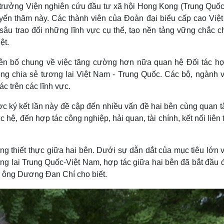
trưởng Viện nghiên cứu đầu tư xã hội Hong Kong (Trung Quốc
huyến thăm này. Các thành viên của Đoàn đại biểu cấp cao Việ
 sâu trao đổi những lĩnh vực cụ thể, tạo nền tảng vững chắc c
ệt.
ên bố chung về việc tăng cường hơn nữa quan hệ Đối tác hợ
ng chia sẻ tương lai Việt Nam - Trung Quốc. Các bộ, ngành v
c trên các lĩnh vực.
 ký kết lần này đề cập đến nhiều vấn đề hai bên cùng quan t
c hệ, đến hợp tác công nghiệp, hải quan, tài chính, kết nối liên
g thiết thực giữa hai bên. Dưới sự dẫn dắt của mục tiêu lớn v
g lai Trung Quốc-Việt Nam, hợp tác giữa hai bên đã bắt đầu đ
", ông Dương Đan Chí cho biết.