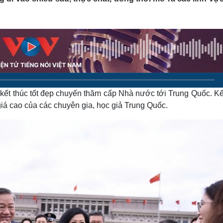
Lịch thi đấu bóng đá
Xe máy
Thế giới thể thao
Tư vấn
eSports
V
Hậu trường
Văn hóa
Giải trí
D
Sân khấu - Điện ảnh
Nghệ sĩ
Văn học
Thời trang
Âm nhạc
Sao Việt
c
kết thúc tốt đẹp chuyến thăm cấp Nhà nước tới Trung Quốc. Kế
Di sản
á cao của các chuyên gia, học giả Trung Quốc.