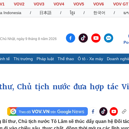
V1
VOV2
VOV3
VOV4
VOV5
VOV6
VOV GT
a Indonesia
/
日本語
/
ខ្មែរ
/
한국어
/
ພາ
Chủ Nhật, ngày 9 tháng 8 năm 2026
Po
inh tế
Thị trường
Pháp luật
Thể thao
Ô tô - Xe máy
Doanh nghi
Thế giới
Multimedia
K
Quan sát
Video
B
hư, Chủ tịch nước đưa hợp tác Vi
Cuộc sống đó đây
Ảnh
K
Hồ sơ
E-Magazine
Infographic
Thể thao
Ô tô - Xe máy
D
Bí thư, Chủ tịch nước Tô Lâm sẽ thúc đẩy quan hệ Đối tá
Bóng đá
Ô tô
T
g đi vào chiều sâu, thực chất, đồng thời mở ra các lĩnh vự