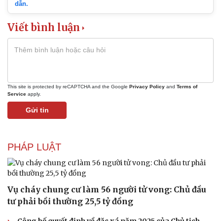
dẫn.
Viết bình luận
This site is protected by reCAPTCHA and the Google
Privacy Policy
and
Terms of
Service
apply.
Gửi tin
PHÁP LUẬT
Văn hóa
Giải trí
Sân khấu - Điện ảnh
Nghệ sĩ
Văn học
Thời trang
Vụ cháy chung cư làm 56 người tử vong: Chủ đầu
Âm nhạc
Sao Việt
tư phải bồi thường 25,5 tỷ đồng
Di sản
Công bố quyết định về đặc xá năm 2025 của Chủ tịch