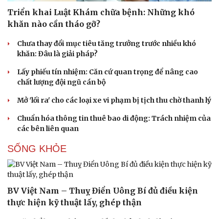
Tư vấn
Câu chuyện thời sự
Triển khai Luật Khám chữa bệnh: Những khó
Săn Tour
Đọc truyện đêm khuya
khăn nào cần tháo gỡ?
check-in
Cửa sổ tình yêu
Kể chuyện cho bé
Chưa thay đổi mục tiêu tăng trưởng trước nhiều khó
Hạt giống tâm hồn
khăn: Đâu là giải pháp?
Lấy phiếu tín nhiệm: Căn cứ quan trọng để nâng cao
chất lượng đội ngũ cán bộ
Mở 'lối ra' cho các loại xe vi phạm bị tịch thu chờ thanh lý
Chuẩn hóa thông tin thuê bao di động: Trách nhiệm của
các bên liên quan
SỐNG KHỎE
BV Việt Nam – Thuỵ Điển Uông Bí đủ điều kiện
thực hiện kỹ thuật lấy, ghép thận