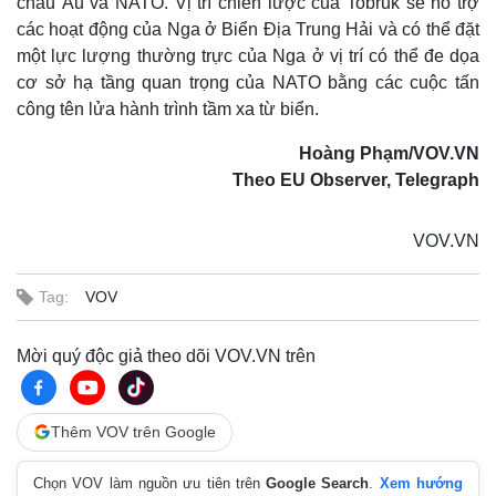
châu Âu và NATO. Vị trí chiến lược của Tobruk sẽ hỗ trợ
các hoạt động của Nga ở Biển Địa Trung Hải và có thể đặt
một lực lượng thường trực của Nga ở vị trí có thể đe dọa
cơ sở hạ tầng quan trọng của NATO bằng các cuộc tấn
công tên lửa hành trình tầm xa từ biển.
Sức khỏe
Đời sống
Dinh dưỡng - món ngon
Nhà đẹp
Hoàng Phạm/VOV.VN
Cây thuốc
Blog
Theo EU Observer, Telegraph
Sản phụ khoa
Tình yêu - Gia đình
Nhi khoa
VOV.VN
Nam khoa
Làm đẹp - giảm cân
Phòng mạch online
Tag:
VOV
Ăn sạch sống khỏe
Mời quý độc giả theo dõi VOV.VN trên
Thêm VOV trên Google
Chọn VOV làm nguồn ưu tiên trên
Google Search
.
Xem hướng