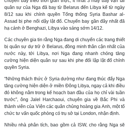
chuyến bay theo thời gian thực, ít nhất 3 máy bay vận tải
quân sự của Nga đã bay từ Belarus đến Libya kể từ ngày
8/12 sau khi chính quyền Tổng thống Syria Bashar al-
Assad bị phe nổi dậy lật đổ. Chuyến bay gần đây nhất đã
hạ cánh ở Benghazi, Libya vào sáng sớm 14/12.
Các chuyên gia tin rằng Nga đang di chuyển các trang thiết
bị quân sự dự trữ ở Belarus, đồng minh thân cận nhất của
nước này, tới Libya, nơi Nga đang nhanh chóng tăng
cường hiện diện quân sự sau khi phe đối lập lật đổ chính
quyền Syria.
“Những thách thức ở Syria dường như đang thúc đẩy Nga
tăng cường hiện diện ở miền Đông Libya, ngay cả khi điều
đó không nằm trong kế hoạch ban đầu của họ chỉ vài tuần
trước”, ông Jalel Harchaoui, chuyên gia về Bắc Phi và
thành viên của Viện các quân chủng hoàng gia Anh, một tổ
chức tư vấn quốc phòng có trụ sở tại London, nhận định.
Nhiều nhà phân tích, bao gồm cả ISW, cho rằng Nga sẽ