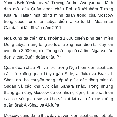
Yunus-Bek Yevkurov và Tướng Andrei Averyanov - lãnh
đạo mới của Quân đoàn châu Phi, đã tới thăm Tướng
Khalifa Haftar, một đồng minh quan trọng của Moscow
trong cuộc nội chiến Libya diễn ra kể từ khi Muammar
Gaddafi bị lật đổ vào năm 2011.
Nga cũng đã triển khai khoảng 1.800 chiến binh đến miền
Đông Libya, nâng tổng số lực lượng hiện diện tại đây lên
ước tính 3.000 người. Trong số này có cả lính Nga và các
đơn vị của Quân đoàn châu Phi.
Quân đoàn châu Phi và lực lượng Nga hiện kiểm soát các
căn cứ không quân Libya gần Sirte, al-Jufra và Brak al-
Thể thao
Ô tô - Xe máy
Shati, nơi họ chuyển hàng tiếp tế giữa các đồng minh ở
Bóng đá
Ô tô
Sudan và các khu vực cận Sahara khác. Trong những
Lịch thi đấu bóng đá
Xe máy
Thế giới thể thao
Tư vấn
tháng gần đây, Moscow đã có những động thái phát triển
eSports
các cơ sở quân sự và kho vũ khí tại các căn cứ không
Hậu trường
quân Brak Al-Shati và Al-Jufra.
Moscow cũng đang thúc đẩy quyền kiểm soát cảng Tobruk,