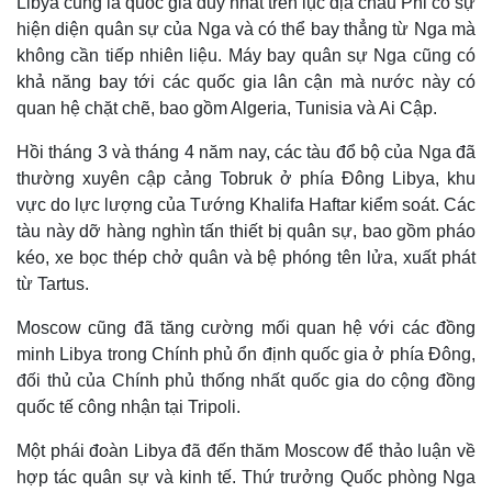
Libya cũng là quốc gia duy nhất trên lục địa châu Phi có sự
hiện diện quân sự của Nga và có thể bay thẳng từ Nga mà
không cần tiếp nhiên liệu. Máy bay quân sự Nga cũng có
khả năng bay tới các quốc gia lân cận mà nước này có
quan hệ chặt chẽ, bao gồm Algeria, Tunisia và Ai Cập.
Hồi tháng 3 và tháng 4 năm nay, các tàu đổ bộ của Nga đã
thường xuyên cập cảng Tobruk ở phía Đông Libya, khu
Pháp luật
Quân sự - Quốc phòng
vực do lực lượng của Tướng Khalifa Haftar kiểm soát. Các
Vụ án
Vũ khí
tàu này dỡ hàng nghìn tấn thiết bị quân sự, bao gồm pháo
Tin nóng
Việt Nam
kéo, xe bọc thép chở quân và bệ phóng tên lửa, xuất phát
Tư vấn luật
Phân tích
từ Tartus.
Moscow cũng đã tăng cường mối quan hệ với các đồng
minh Libya trong Chính phủ ổn định quốc gia ở phía Đông,
đối thủ của Chính phủ thống nhất quốc gia do cộng đồng
quốc tế công nhận tại Tripoli.
Một phái đoàn Libya đã đến thăm Moscow để thảo luận về
hợp tác quân sự và kinh tế. Thứ trưởng Quốc phòng Nga