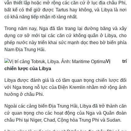
vẫn thiết lập hoặc mở rộng các căn cứ ở lục địa châu Phi,
bất kể có thể giữ được Tartus hay không, và Libya là nơi
Kinh tế
Thị trường
có khả năng tiếp nhận rõ ràng nhất.
Bất động sản
Giá vàng
Khởi nghiệp
Tiêu dùng
Trong năm nay, Nga đã tân trang lại đường băng và xây
Tỷ giá
dựng cơ sở mới tại các căn cứ không quân ở Libya, cho
Chứng khoán
Giá cà phê
phép nước này triển khai sức mạnh dọc theo bờ biển phía
Nam Địa Trung Hải.
Vị trí
chiến lược của Libya
Libya được đánh giá là có tầm quan trọng chiến lược đối
với Nga trong nỗ lực của Điện Kremlin nhằm mở rộng ảnh
hưởng ở châu Phi.
Ngoài các cảng biển Địa Trung Hải, Libya đã trở thành căn
cứ quan trọng cho các hoạt động của Nga và Quân đoàn
châu Phi tại Niger, Chad, Cộng hòa Trung Phi và Sudan.