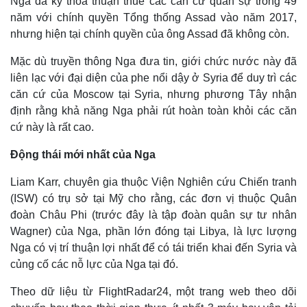
Nga đã ký thỏa thuận thuê các căn cứ quân sự trong 49
năm với chính quyền Tổng thống Assad vào năm 2017,
nhưng hiện tại chính quyền của ông Assad đã không còn.
Mặc dù truyền thông Nga đưa tin, giới chức nước này đã
liên lạc với đại diện của phe nổi dậy ở Syria để duy trì các
căn cứ của Moscow tại Syria, nhưng phương Tây nhận
định rằng khả năng Nga phải rút hoàn toàn khỏi các căn
cứ này là rất cao.
Động thái mới nhất của Nga
Liam Karr, chuyên gia thuộc Viện Nghiên cứu Chiến tranh
(ISW) có trụ sở tại Mỹ cho rằng, các đơn vị thuộc Quân
đoàn Châu Phi (trước đây là tập đoàn quân sự tư nhân
Wagner) của Nga, phần lớn đóng tại Libya, là lực lượng
Thế giới
Multimedia
Nga có vị trí thuận lợi nhất để có tái triển khai đến Syria và
Quan sát
Video
củng cố các nỗ lực của Nga tại đó.
Cuộc sống đó đây
Ảnh
Hồ sơ
E-Magazine
Theo dữ liệu từ FlightRadar24, một trang web theo dõi
Infographic