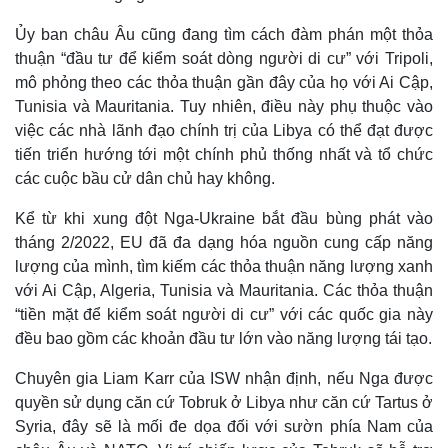
Thông tin doanh nghiệp
Sành điệu
Doanh nghiệp 24h
Tin Công nghệ
Ủy ban châu Âu cũng đang tìm cách đàm phán một thỏa
Doanh nhân
Trải nghiệm
thuận “đầu tư để kiểm soát dòng người di cư” với Tripoli,
Vì cộng đồng
Chuyển đổi số
mô phỏng theo các thỏa thuận gần đây của họ với Ai Cập,
Tunisia và Mauritania. Tuy nhiên, điều này phụ thuộc vào
việc các nhà lãnh đạo chính trị của Libya có thể đạt được
tiến triển hướng tới một chính phủ thống nhất và tổ chức
các cuộc bầu cử dân chủ hay không.
Kể từ khi xung đột Nga-Ukraine bắt đầu bùng phát vào
tháng 2/2022, EU đã đa dạng hóa nguồn cung cấp năng
lượng của mình, tìm kiếm các thỏa thuận năng lượng xanh
với Ai Cập, Algeria, Tunisia và Mauritania. Các thỏa thuận
“tiền mặt để kiểm soát người di cư” với các quốc gia này
đều bao gồm các khoản đầu tư lớn vào năng lượng tái tạo.
Chuyên gia Liam Karr của ISW nhận định, nếu Nga được
quyền sử dụng căn cứ Tobruk ở Libya như căn cứ Tartus ở
Syria, đây sẽ là mối đe dọa đối với sườn phía Nam của