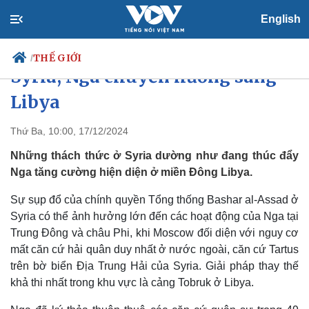
English
Nguy cơ mất căn cứ hải quân ở
THẾ GIỚI
/
Syria, Nga chuyển hướng sang
Libya
Chính trị
Xã hội
Thứ Ba, 10:00, 17/12/2024
Đảng
Tin 24h
Những thách thức ở Syria dường như đang thúc đẩy
Tổ chức nhân sự
Dự báo thời tiết
Nga tăng cường hiện diện ở miền Đông Libya.
Quốc hội
Giáo dục
Nhận diện sự thật
Dấu ấn VOV
Sự sụp đổ của chính quyền Tổng thống Bashar al-Assad ở
Việc làm
Syria có thể ảnh hưởng lớn đến các hoạt động của Nga tại
Biển đảo
Trung Đông và châu Phi, khi Moscow đối diện với nguy cơ
mất căn cứ hải quân duy nhất ở nước ngoài, căn cứ Tartus
trên bờ biển Địa Trung Hải của Syria. Giải pháp thay thế
khả thi nhất trong khu vực là cảng Tobruk ở Libya.