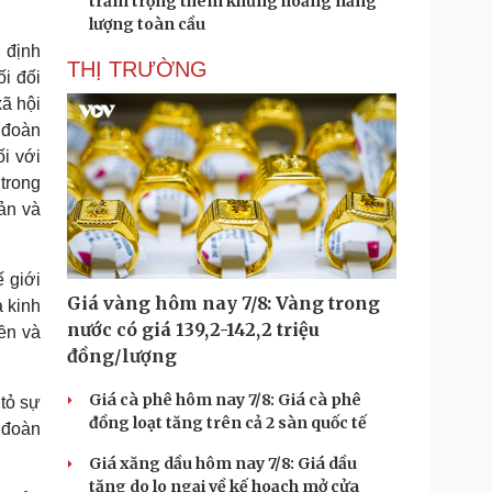
trầm trọng thêm khủng hoảng năng
lượng toàn cầu
 định
THỊ TRƯỜNG
ối đối
xã hội
 đoàn
i với
trong
ản và
ế giới
Giá vàng hôm nay 7/8: Vàng trong
à kinh
nước có giá 139,2-142,2 triệu
ền và
đồng/lượng
Giá cà phê hôm nay 7/8: Giá cà phê
tỏ sự
đồng loạt tăng trên cả 2 sàn quốc tế
 đoàn
Giá xăng dầu hôm nay 7/8: Giá dầu
tăng do lo ngại về kế hoạch mở cửa