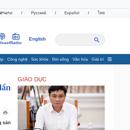
ສາລາວ
/
Русский
/
Español
/
ไทย
English
dcast
Radio
ệp
Công nghệ
Sức khỏe
Đời sống
Văn hóa
Giải trí
inh tế
Thị trường
GIÁO DỤC
ất động sản
Giá vàng
hởi nghiệp
Tiêu dùng
lần
Tỷ giá
Chứng khoán
Giá cà phê
oanh nghiệp
Công nghệ
g sản
hông tin doanh nghiệp
Sành điệu