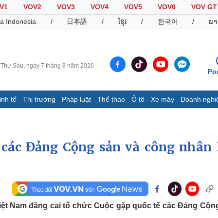
V1
VOV2
VOV3
VOV4
VOV5
VOV6
VOV GT
a Indonesia
/
日本語
/
ខ្មែរ
/
한국어
/
ພາ
Thứ Sáu, ngày 7 tháng 8 năm 2026
Po
inh tế
Thị trường
Pháp luật
Thể thao
Ô tô - Xe máy
Doanh nghi
Thế giới
Multimedia
K
Quan sát
Video
B
Cuộc sống đó đây
Ảnh
K
 các Đảng Cộng sản và công nhân 
Hồ sơ
E-Magazine
Infographic
Thể thao
Ô tô - Xe máy
D
Việt Nam đăng cai tổ chức Cuộc gặp quốc tế các Đảng Cộn
Bóng đá
Ô tô
T