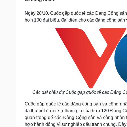
Tin nóng
Việt Nam
Tư vấn luật
Phân tích
Ngày 28/10, Cuộc gặp quốc tế các Đảng Cộng sản 
hơn 100 đại biểu, đại diện cho các đảng cộng sản v
Sức khỏe
Đời sống
Dinh dưỡng - món ngon
Nhà đẹp
Cây thuốc
Blog
Sản phụ khoa
Tình yêu - Gia đình
Nhi khoa
Nam khoa
Làm đẹp - giảm cân
Phòng mạch online
Ăn sạch sống khỏe
Cải chính
Các đại biểu dự Cuộc gặp quốc tế các Đảng C
Cuộc gặp quốc tế các đảng cộng sản và công nh
đã thu hút được sự tham gia của hơn 120 Đảng Cộn
quan trọng để các Đảng Cộng sản và công nhân tr
hợp hành động vì sự nghiệp đấu tranh chung. Đây