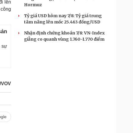
i lên
Hormuz
 công
Tỷ giá USD hôm nay 7/8: Tỷ giá trung
tâm nâng lên mốc 25.463 đồng/USD
sản
Nhận định chứng khoán 7/8: VN-Index
giằng co quanh vùng 1.760-1.770 điểm
à sự
/VOV
gle