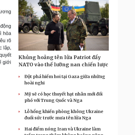
 ương
o động
ì hòa
nêu rõ
 lập,
 quyết
Khủng hoảng tên lửa Patriot đẩy
 giới
NATO vào thế lưỡng nan chiến lược
Đột phá hiếm hoi tại Gaza giữa những
hoài nghi
Mỹ sẽ có học thuyết hạt nhân mới đối
phó với Trung Quốc và Nga
Lỗ hổng khiến phòng không Ukraine
đuối sức trước mưa tên lửa Nga
Hai điểm nóng Iran và Ukraine làm