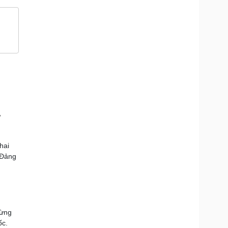
7
hai
a Đảng
mừng
ốc.