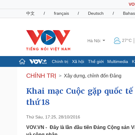
VO
中文
/
français
/
Deutsch
/
Bahas
27°C
Hà Nội
Chính trị
Xã hội
Thế giới
Multimedia
K
Chính trị
Xã hội
CHÍNH TRỊ
Xây dựng, chỉnh đốn Đảng
Đảng
Tin 24h
Tổ chức nhân sự
Dự báo thời tiết
Khai mạc Cuộc gặp quốc tế
Quốc hội
Giáo dục
thứ 18
Nhận diện sự thật
Dấu ấn VOV
Việc làm
Biển đảo
Thứ Sáu, 17:25, 28/10/2016
Pháp luật
Quân sự - Quốc phòng
VOV.VN - Đây là lần đầu tiên Đảng Cộng sản 
Vụ án
Vũ khí
và công nhân.