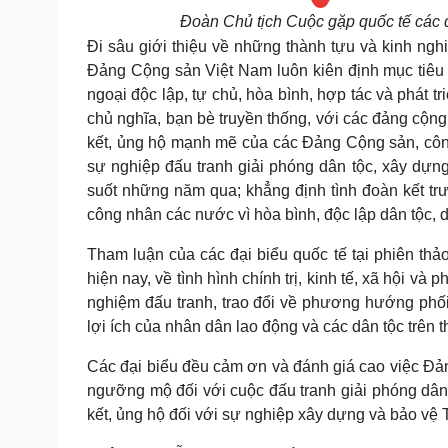
Đoàn Chủ tịch Cuộc gặp quốc tế các
Đi sâu giới thiệu về những thành tựu và kinh n
Đảng Cộng sản Việt Nam luôn kiên định mục tiêu độ
ngoại độc lập, tự chủ, hòa bình, hợp tác và phát t
chủ nghĩa, bạn bè truyền thống, với các đảng cộn
kết, ủng hộ mạnh mẽ của các Đảng Cộng sản, côn
sự nghiệp đấu tranh giải phóng dân tộc, xây dựn
suốt những năm qua; khẳng định tình đoàn kết t
công nhân các nước vì hòa bình, độc lập dân tộc, d
Tham luận của các đại biểu quốc tế tại phiên thảo 
hiện nay, về tình hình chính trị, kinh tế, xã hội v
nghiệm đấu tranh, trao đổi về phương hướng phối
lợi ích của nhân dân lao động và các dân tộc trên t
Các đại biểu đều cảm ơn và đánh giá cao việc Đả
ngưỡng mộ đối với cuộc đấu tranh giải phóng dân
kết, ủng hộ đối với sự nghiệp xây dựng và bảo vệ