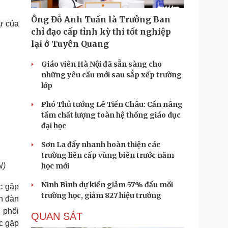
Doanh nghiệp 24h
Tin Công nghệ
Doanh nhân
Trải nghiệm
Ông Đỗ Anh Tuấn là Trưởng Ban
ự của
ì cộng đồng
Chuyển đổi số
chỉ đạo cấp tỉnh kỳ thi tốt nghiệp
lại ở Tuyên Quang
u lịch
Podcast
Giáo viên Hà Nội đã sẵn sàng cho
Tư vấn
Câu chuyện thời sự
những yêu cầu mới sau sắp xếp trường
Săn Tour
Đọc truyện đêm khuya
lớp
heck-in
Cửa sổ tình yêu
Kể chuyện cho bé
Phó Thủ tướng Lê Tiến Châu: Cần nâng
Hạt giống tâm hồn
tầm chất lượng toàn hệ thống giáo dục
đại học
Sơn La đẩy nhanh hoàn thiện các
trường liên cấp vùng biên trước năm
N)
học mới
Ninh Bình dự kiến giảm 57% đầu mối
c gặp
trường học, giảm 827 hiệu trưởng
n đàn
 phối
QUAN SÁT
c gặp