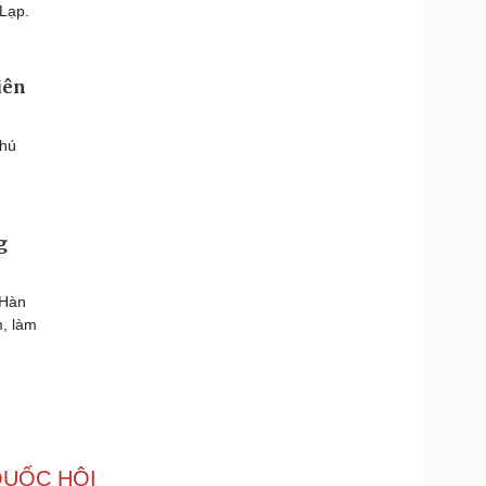
Lạp.
iên
Phú
g
 Hàn
m, làm
UỐC HỘI