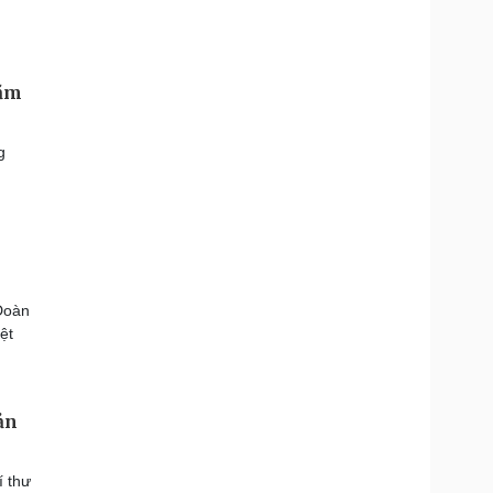
hăm
g
Đoàn
ệt
ản
í thư