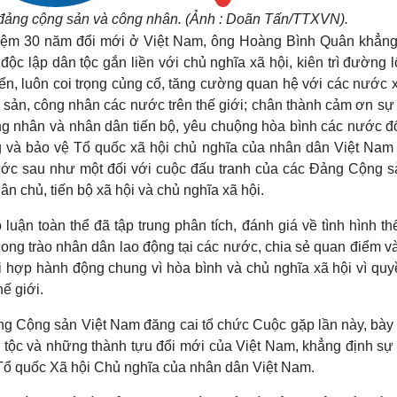
 đảng cộng sản và công nhân. (Ảnh : Doãn Tấn/TTXVN).
ghiệm 30 năm đổi mới ở Việt Nam, ông Hoàng Bình Quân khẳng
c lập dân tộc gắn liền với chủ nghĩa xã hội, kiên trì đường l
riển, luôn coi trọng củng cố, tăng cường quan hệ với các nước 
g sản, công nhân các nước trên thế giới; chân thành cảm ơn sự
g nhân và nhân dân tiến bộ, yêu chuộng hòa bình các nước đố
g và bảo vệ Tổ quốc xã hội chủ nghĩa của nhân dân Việt Nam 
rước sau như một đối với cuộc đấu tranh của các Đảng Cộng s
ân chủ, tiến bộ xã hội và chủ nghĩa xã hội.
luận toàn thể đã tập trung phân tích, đánh giá về tình hình th
à phong trào nhân dân lao động tại các nước, chia sẻ quan điểm v
 hợp hành động chung vì hòa bình và chủ nghĩa xã hội vì quy
hế giới.
ng Cộng sản Việt Nam đăng cai tổ chức Cuộc gặp lần này, bày 
 tộc và những thành tựu đổi mới của Việt Nam, khẳng định sự
 Tổ quốc Xã hội Chủ nghĩa của nhân dân Việt Nam.