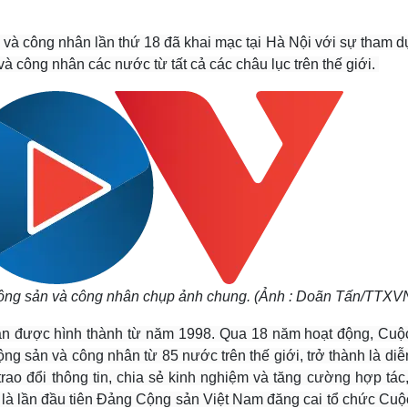
Lịch thi đấu bóng đá
Xe máy
Thế giới thể thao
Tư vấn
và công nhân lần thứ 18 đã khai mạc tại Hà Nội với sự tham d
eSports
V
à công nhân các nước từ tất cả các châu lục trên thế giới.
Hậu trường
Văn hóa
Giải trí
D
Sân khấu - Điện ảnh
Nghệ sĩ
Văn học
Thời trang
Âm nhạc
Sao Việt
c
Di sản
ộng sản và công nhân chụp ảnh chung. (Ảnh : Doãn Tấn/TTXV
ân được hình thành từ năm 1998. Qua 18 năm hoạt động, Cuộ
g sản và công nhân từ 85 nước trên thế giới, trở thành là diễ
ao đổi thông tin, chia sẻ kinh nghiệm và tăng cường hợp tác,
 là lần đầu tiên Đảng Cộng sản Việt Nam đăng cai tổ chức Cuộ