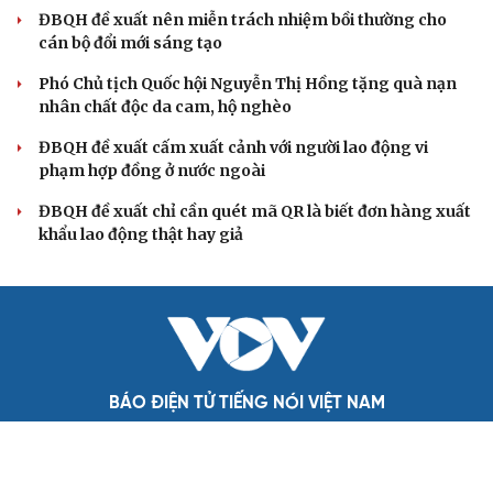
tưởng, phong cách Hồ Chí Minh
Đảng ủy các cơ quan Đảng Trung ương xây dựng phần
mềm đánh giá cán bộ theo KPI
QUỐC HỘI
Bộ trưởng Trần Hồng Minh: Cắt giảm tối đa thủ
tục hành nghề kiến trúc
ĐBQH đề xuất nên miễn trách nhiệm bồi thường cho
cán bộ đổi mới sáng tạo
Phó Chủ tịch Quốc hội Nguyễn Thị Hồng tặng quà nạn
nhân chất độc da cam, hộ nghèo
ĐBQH đề xuất cấm xuất cảnh với người lao động vi
phạm hợp đồng ở nước ngoài
ĐBQH đề xuất chỉ cần quét mã QR là biết đơn hàng xuất
khẩu lao động thật hay giả