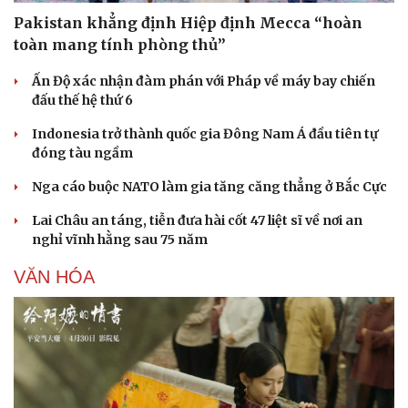
Pakistan khẳng định Hiệp định Mecca “hoàn
toàn mang tính phòng thủ”
Doanh nghiệp
Công nghệ
Ấn Độ xác nhận đàm phán với Pháp về máy bay chiến
Thông tin doanh nghiệp
Sành điệu
đấu thế hệ thứ 6
Doanh nghiệp 24h
Tin Công nghệ
Doanh nhân
Trải nghiệm
Indonesia trở thành quốc gia Đông Nam Á đầu tiên tự
Vì cộng đồng
Chuyển đổi số
đóng tàu ngầm
Nga cáo buộc NATO làm gia tăng căng thẳng ở Bắc Cực
Lai Châu an táng, tiễn đưa hài cốt 47 liệt sĩ về nơi an
nghỉ vĩnh hằng sau 75 năm
VĂN HÓA