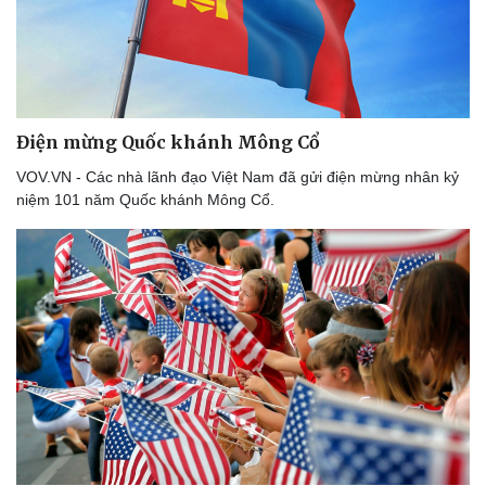
Điện mừng Quốc khánh Mông Cổ
VOV.VN - Các nhà lãnh đạo Việt Nam đã gửi điện mừng nhân kỷ
niệm 101 năm Quốc khánh Mông Cổ.
Kinh tế
Thị trường
Bất động sản
Giá vàng
Khởi nghiệp
Tiêu dùng
Tỷ giá
Chứng khoán
Giá cà phê