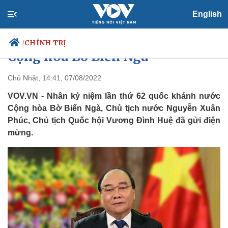
English
Điện mừng Quốc khánh nước
CHÍNH TRỊ
/
Cộng hòa Bờ Biển Ngà
Chủ Nhật, 14:41, 07/08/2022
VOV.VN - Nhân kỷ niệm lần thứ 62 quốc khánh nước
Chính trị
Xã hội
Cộng hòa Bờ Biển Ngà, Chủ tịch nước Nguyễn Xuân
Đảng
Tin 24h
Phúc, Chủ tịch Quốc hội Vương Đình Huệ đã gửi điện
Tổ chức nhân sự
Dự báo thời tiết
Quốc hội
Giáo dục
mừng.
Nhận diện sự thật
Dấu ấn VOV
Việc làm
Biển đảo