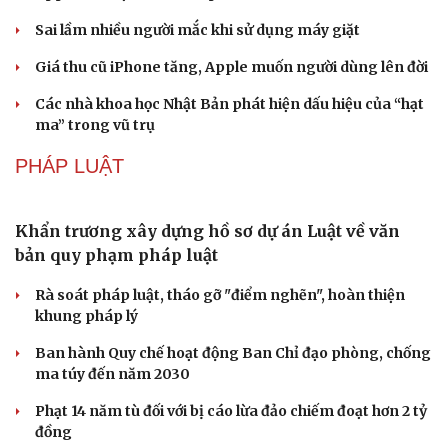
Sai lầm nhiều người mắc khi sử dụng máy giặt
Giá thu cũ iPhone tăng, Apple muốn người dùng lên đời
Các nhà khoa học Nhật Bản phát hiện dấu hiệu của “hạt
ma” trong vũ trụ
PHÁP LUẬT
Văn hóa
Giải trí
Sân khấu - Điện ảnh
Nghệ sĩ
Văn học
Thời trang
Âm nhạc
Sao Việt
Di sản
Khẩn trương xây dựng hồ sơ dự án Luật về văn