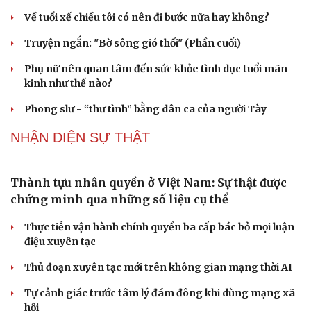
phạm hợp đồng ở nước ngoài
ĐBQH đề xuất chỉ cần quét mã QR là biết đơn hàng xuất
khẩu lao động thật hay giả
PODCAST
Chồng ghen tuông vô cớ từ khi tôi đi làm giúp
việc, hôn nhân đứng bên bờ vực
Về tuổi xế chiều tôi có nên đi bước nữa hay không?
Truyện ngắn: "Bờ sông gió thổi" (Phần cuối)
Phụ nữ nên quan tâm đến sức khỏe tình dục tuổi mãn
kinh như thế nào?
Phong slư - “thư tình” bằng dân ca của người Tày
NHẬN DIỆN SỰ THẬT