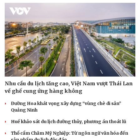
Sức khỏe
Đời sống
Dinh dưỡng - món ngon
Nhà đẹp
Cây thuốc
Blog
Sản phụ khoa
Tình yêu - Gia đình
Nhi khoa
Nam khoa
Làm đẹp - giảm cân
Nhu cầu du lịch tăng cao, Việt Nam vượt Thái Lan
Phòng mạch online
Ăn sạch sống khỏe
về ghế cung ứng hàng không
Đường Hoa khát vọng xây dựng “vùng chè di sản”
Quảng Ninh
Huế khảo sát du lịch đường thủy, phương án thoát lũ
Thổ cẩm Chăm Mỹ Nghiệp: Từ ngôn ngữ văn hóa đến
sản phẩm du lịch độc đáo