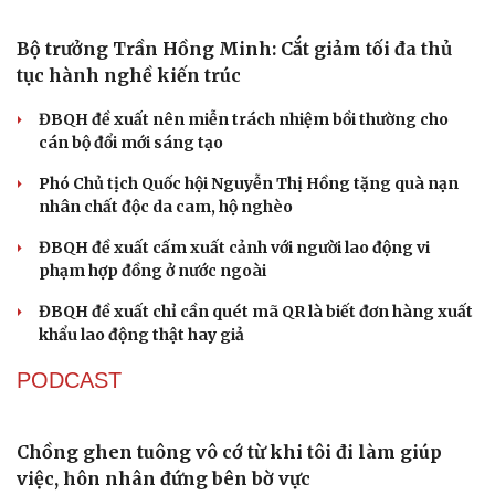
Đại tá Hoàng Quốc Việt giữ chức Giám đốc Công an tỉnh
Thanh Hóa
Sơn La công bố các quyết định về công tác cán bộ
Hải Phòng có tân Phó Chủ tịch HĐND và Phó Chủ tịch
UBND thành phố
QUỐC HỘI
Bộ trưởng Trần Hồng Minh: Cắt giảm tối đa thủ
tục hành nghề kiến trúc
Du lịch
Podcast
ĐBQH đề xuất nên miễn trách nhiệm bồi thường cho
Tư vấn
Câu chuyện thời sự
cán bộ đổi mới sáng tạo
Săn Tour
Đọc truyện đêm khuya
check-in
Cửa sổ tình yêu
Phó Chủ tịch Quốc hội Nguyễn Thị Hồng tặng quà nạn
Kể chuyện cho bé
nhân chất độc da cam, hộ nghèo
Hạt giống tâm hồn
ĐBQH đề xuất cấm xuất cảnh với người lao động vi