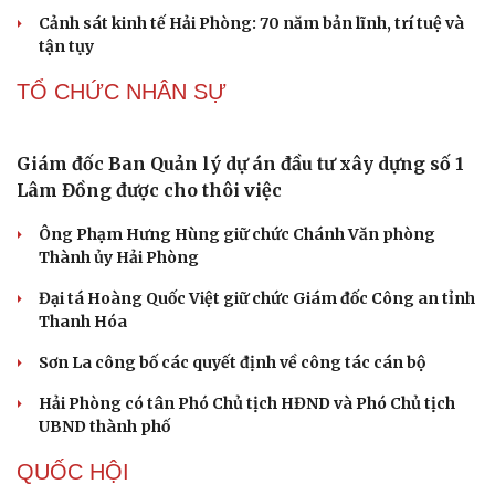
bản quy phạm pháp luật
Rà soát pháp luật, tháo gỡ "điểm nghẽn", hoàn thiện
khung pháp lý
Ban hành Quy chế hoạt động Ban Chỉ đạo phòng, chống
ma túy đến năm 2030
Phạt 14 năm tù đối với bị cáo lừa đảo chiếm đoạt hơn 2 tỷ
đồng
Cảnh sát kinh tế Hải Phòng: 70 năm bản lĩnh, trí tuệ và
tận tụy
TỔ CHỨC NHÂN SỰ
Giám đốc Ban Quản lý dự án đầu tư xây dựng số 1
Lâm Đồng được cho thôi việc
Ông Phạm Hưng Hùng giữ chức Chánh Văn phòng
Thành ủy Hải Phòng