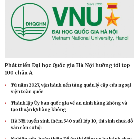
Phát triển Đại học Quốc gia Hà Nội hướng tới top
100 châu Á
Từ năm 2027, vận hành nền tảng quản lý cấp cứu ngoại
viện toàn quốc
Thành lập Ủy ban quốc gia về an ninh hàng không và
tạo thuận lợi hàng không
Hà Nội tuyển sinh thêm 540 suất lớp 10, thí sinh chưa đỗ
vẫn còn cơ hội
Thể thao
Ô tô - Xe máy
Nghiên cứu, hoàn thiện Đề án thí điểm xe ba bánh chạy