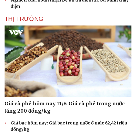
Bóng đá
Ô tô
điện
Lịch thi đấu bóng đá
Xe máy
Thế giới thể thao
Tư vấn
THỊ TRƯỜNG
eSports
Hậu trường
Giá cà phê hôm nay 11/8: Giá cà phê trong nước
tăng 200 đồng/kg
Giá bạc hôm nay: Giá bạc trong nước ở mức 62,42 triệu
đồng/kg