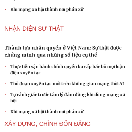
Thành tựu nhân quyền ở Việt Nam: Sự thật được
chứng minh qua những số liệu cụ thể
Thực tiễn vận hành chính quyền ba cấp bác bỏ mọi luận
điệu xuyên tạc
Thủ đoạn xuyên tạc mới trên không gian mạng thời AI
Tự cảnh giác trước tâm lý đám đông khi dùng mạng xã
hội
Khi mạng xã hội thành nơi phán xử
NHẬN DIỆN SỰ THẬT
Cải chính
Thành tựu nhân quyền ở Việt Nam: Sự thật được
chứng minh qua những số liệu cụ thể
Thực tiễn vận hành chính quyền ba cấp bác bỏ mọi luận