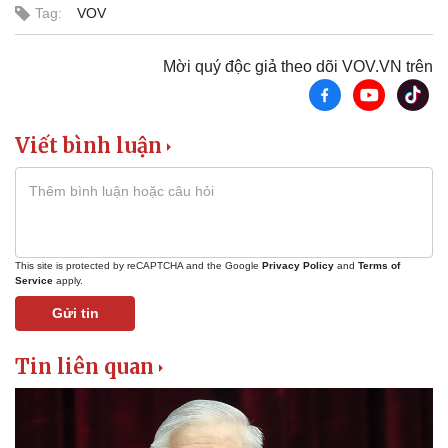
Tag:
VOV
Mời quý độc giả theo dõi VOV.VN trên
Viết bình luận
This site is protected by reCAPTCHA and the Google
Privacy Policy
and
Terms of
Thế giới
Multimedia
Service
apply.
Quan sát
Video
Gửi tin
Cuộc sống đó đây
Ảnh
Hồ sơ
E-Magazine
Tin liên quan
Infographic