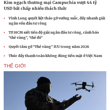
Kim ngạch thương mại Campuchia vượt 44 tỷ
USD bất chấp nhiều thách thức
Vĩnh Long quyết liệt tháo gỡ vướng mắc, đẩy nhanh giải
ngân vốn đầu tư công
TP.HCM siết tiến độ giải ngân đầu tư công, cảnh báo
“thẻ vàng”, “thẻ đỏ”
Quyết tâm gỡ “Thẻ vàng” IUU trong năm 2026
Thúc đẩy thanh toán không dùng tiền mặt ở Việt Nam
THẾ GIỚI
Pháp luật
Quân sự - Quốc phòng
Vụ án
Vũ khí