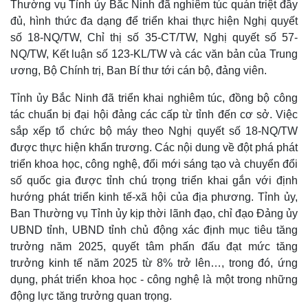
Thường vụ Tỉnh ủy Bắc Ninh đã nghiêm túc quán triệt đầy
đủ, hình thức đa dạng để triển khai thực hiện Nghị quyết
số 18-NQ/TW, Chỉ thị số 35-CT/TW, Nghị quyết số 57-
NQ/TW, Kết luận số 123-KL/TW và các văn bản của Trung
ương, Bộ Chính trị, Ban Bí thư tới cán bộ, đảng viên.
Tỉnh ủy Bắc Ninh đã triển khai nghiêm túc, đồng bộ công
tác chuẩn bị đại hội đảng các cấp từ tỉnh đến cơ sở. Việc
sắp xếp tổ chức bộ máy theo Nghị quyết số 18-NQ/TW
được thực hiện khẩn trương. Các nội dung về đột phá phát
triển khoa học, công nghệ, đổi mới sáng tạo và chuyển đổi
số quốc gia được tỉnh chú trọng triển khai gắn với định
hướng phát triển kinh tế-xã hội của địa phương. Tỉnh ủy,
Ban Thường vụ Tỉnh ủy kịp thời lãnh đạo, chỉ đạo Đảng ủy
UBND tỉnh, UBND tỉnh chủ động xác định mục tiêu tăng
trưởng năm 2025, quyết tâm phấn đấu đạt mức tăng
trưởng kinh tế năm 2025 từ 8% trở lên…, trong đó, ứng
dụng, phát triển khoa học - công nghệ là một trong những
động lực tăng trưởng quan trọng.