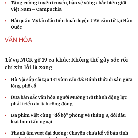
Tăng cường tuyên truyền, bảo vệ vững chắc biên giới
Việt Nam – Campuchia
Hải quân Mỹ lần đầu tiên huấn luyện UAV cảm tử tại Hàn
Quốc
VĂN HÓA
Từ vụ MCK gỡ 19 ca khúc: Không thể gây sốc rồi
chỉ xin lỗi là xong
Văn hóa
Giải trí
Hà Nội sắp cải tạo 131 vòm cầu đá: Đánh thức di sản giữa
Sân khấu - Điện ảnh
Nghệ sĩ
lòng phố cổ
Văn học
Thời trang
Âm nhạc
Sao Việt
Đưa bản sắc văn hóa người Mường trở thành động lực
Di sản
phát triển du lịch cộng đồng
Ba phim Việt cùng “đổ bộ” phòng vé tháng 8, đối đầu
loạt bom tấn ngoại
Thanh âm vượt đại dương: Chuyện chưa kể về bản tình