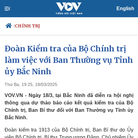
English
CHÍNH TRỊ
/
Đoàn Kiểm tra của Bộ Chính trị
làm việc với Ban Thường vụ Tỉnh
Chính trị
Xã hội
Đảng
Tin 24h
ủy Bắc Ninh
Tổ chức nhân sự
Dự báo thời tiết
Quốc hội
Giáo dục
Thứ Ba, 19:25, 18/03/2025
Nhận diện sự thật
Dấu ấn VOV
Việc làm
VOV.VN - Ngày 18/3, tại Bắc Ninh đã diễn ra hội nghị
Biển đảo
thông qua dự thảo báo cáo kết quả kiểm tra của Bộ
Chính trị, Ban Bí thư đối với Ban Thường vụ Tỉnh ủy
Bắc Ninh.
Đoàn kiểm tra 1913 của Bộ Chính trị, Ban Bí thư do Ủy
viên Bộ Chính trị, Bí thư Trung ương Đảng, Chủ nhiệm Ủy