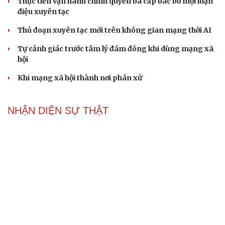
phát hiện mắc bệnh tình dục
Ranh giới mong manh giữa hài hước và phản cảm
NHẬN DIỆN SỰ THẬT
Thành tựu nhân quyền ở Việt Nam: Sự thật được
chứng minh qua những số liệu cụ thể
Thực tiễn vận hành chính quyền ba cấp bác bỏ mọi luận