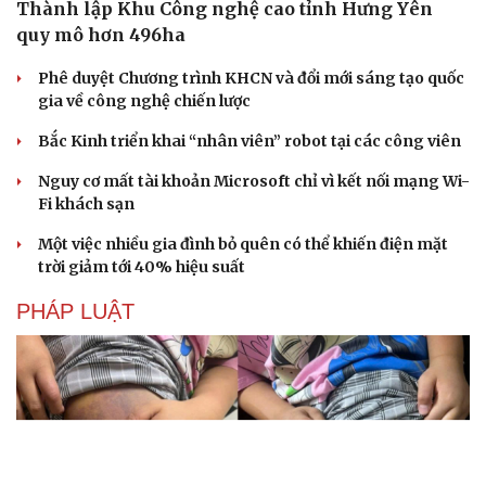
Thành lập Khu Công nghệ cao tỉnh Hưng Yên
quy mô hơn 496ha
Phê duyệt Chương trình KHCN và đổi mới sáng tạo quốc
gia về công nghệ chiến lược
Du lịch
Podcast
Tư vấn
Câu chuyện thời sự
Bắc Kinh triển khai “nhân viên” robot tại các công viên
Săn Tour
Đọc truyện đêm khuya
Nguy cơ mất tài khoản Microsoft chỉ vì kết nối mạng Wi-
check-in
Cửa sổ tình yêu
Fi khách sạn
Kể chuyện cho bé
Hạt giống tâm hồn
Một việc nhiều gia đình bỏ quên có thể khiến điện mặt
trời giảm tới 40% hiệu suất
PHÁP LUẬT