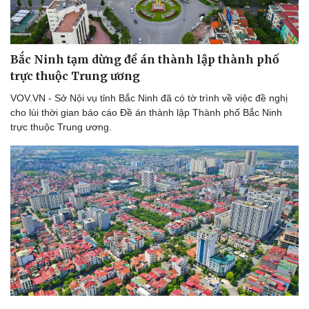
Bắc Ninh tạm dừng đề án thành lập thành phố
trực thuộc Trung ương
Thể thao
Ô tô - Xe máy
Bóng đá
Ô tô
VOV.VN - Sở Nội vụ tỉnh Bắc Ninh đã có tờ trình về việc đề nghị
Lịch thi đấu bóng đá
Xe máy
cho lùi thời gian báo cáo Đề án thành lập Thành phố Bắc Ninh
Thế giới thể thao
Tư vấn
trực thuộc Trung ương.
eSports
Hậu trường