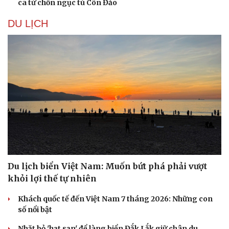
ca từ chốn ngục tù Côn Đảo
DU LỊCH
Du lịch biển Việt Nam: Muốn bứt phá phải vượt
khỏi lợi thế tự nhiên
Khách quốc tế đến Việt Nam 7 tháng 2026: Những con
số nổi bật
Nhặt bỏ 'hạt sạn' để làng biển Đắk Lắk giữ chân du