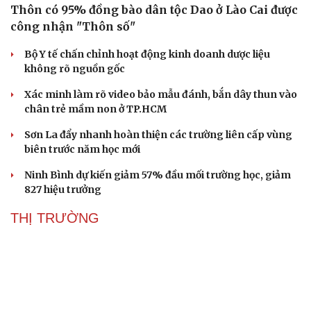
Thôn có 95% đồng bào dân tộc Dao ở Lào Cai được
công nhận "Thôn số"
Bộ Y tế chấn chỉnh hoạt động kinh doanh dược liệu
không rõ nguồn gốc
Xác minh làm rõ video bảo mẫu đánh, bắn dây thun vào
chân trẻ mầm non ở TP.HCM
Sơn La đẩy nhanh hoàn thiện các trường liên cấp vùng
biên trước năm học mới
Ninh Bình dự kiến giảm 57% đầu mối trường học, giảm
827 hiệu trưởng
Sức khỏe
Đời sống
THỊ TRƯỜNG
Dinh dưỡng - món ngon
Nhà đẹp
Cây thuốc
Blog
Sản phụ khoa
Tình yêu - Gia đình
Nhi khoa
Nam khoa
Làm đẹp - giảm cân