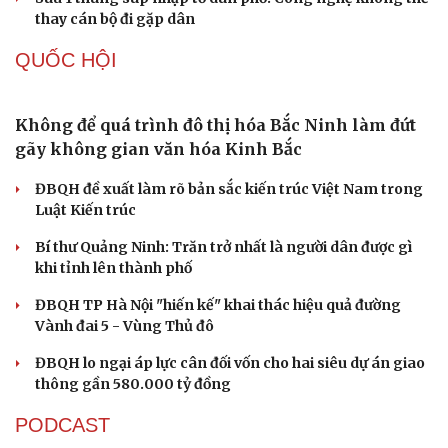
thay cán bộ đi gặp dân
QUỐC HỘI
Không để quá trình đô thị hóa Bắc Ninh làm đứt
gãy không gian văn hóa Kinh Bắc
ĐBQH đề xuất làm rõ bản sắc kiến trúc Việt Nam trong
Luật Kiến trúc
Bí thư Quảng Ninh: Trăn trở nhất là người dân được gì
khi tỉnh lên thành phố
ĐBQH TP Hà Nội "hiến kế" khai thác hiệu quả đường
Vành đai 5 - Vùng Thủ đô
ĐBQH lo ngại áp lực cân đối vốn cho hai siêu dự án giao
thông gần 580.000 tỷ đồng
PODCAST