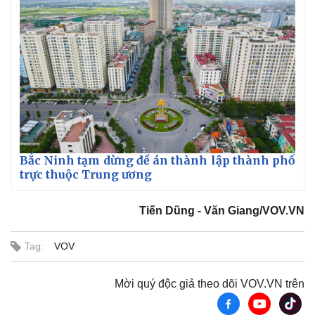
Bắc Ninh tạm dừng đề án thành lập thành phố
trực thuộc Trung ương
Tiến Dũng - Văn Giang/VOV.VN
Tag:
VOV
Mời quý độc giả theo dõi VOV.VN trên