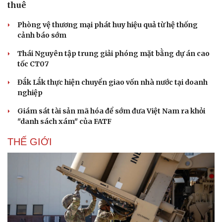
thuê
Thông tin doanh nghiệp
Sành điệu
Doanh nghiệp 24h
Tin Công nghệ
Phòng vệ thương mại phát huy hiệu quả từ hệ thống
Doanh nhân
Trải nghiệm
cảnh báo sớm
Vì cộng đồng
Chuyển đổi số
Thái Nguyên tập trung giải phóng mặt bằng dự án cao
tốc CT07
Đắk Lắk thực hiện chuyển giao vốn nhà nước tại doanh
nghiệp
Giám sát tài sản mã hóa để sớm đưa Việt Nam ra khỏi
"danh sách xám" của FATF
THẾ GIỚI