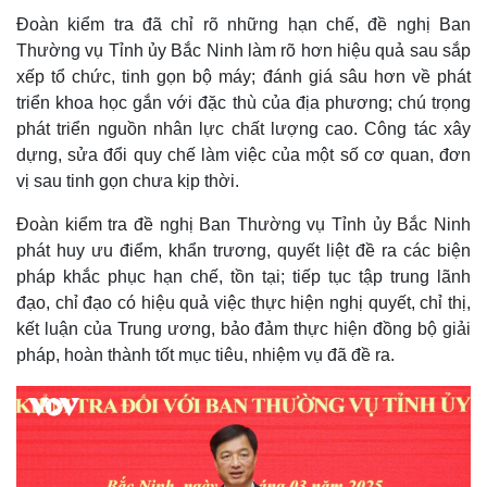
Đoàn kiểm tra đã chỉ rõ những hạn chế, đề nghị Ban
Thường vụ Tỉnh ủy Bắc Ninh làm rõ hơn hiệu quả sau sắp
xếp tổ chức, tinh gọn bộ máy; đánh giá sâu hơn về phát
Thế giới
Multimedia
triển khoa học gắn với đặc thù của địa phương; chú trọng
Quan sát
Video
phát triển nguồn nhân lực chất lượng cao. Công tác xây
Cuộc sống đó đây
Ảnh
dựng, sửa đổi quy chế làm việc của một số cơ quan, đơn
Hồ sơ
E-Magazine
vị sau tinh gọn chưa kịp thời.
Infographic
Đoàn kiểm tra đề nghị Ban Thường vụ Tỉnh ủy Bắc Ninh
phát huy ưu điểm, khẩn trương, quyết liệt đề ra các biện
pháp khắc phục hạn chế, tồn tại; tiếp tục tập trung lãnh
đạo, chỉ đạo có hiệu quả việc thực hiện nghị quyết, chỉ thị,
kết luận của Trung ương, bảo đảm thực hiện đồng bộ giải
pháp, hoàn thành tốt mục tiêu, nhiệm vụ đã đề ra.