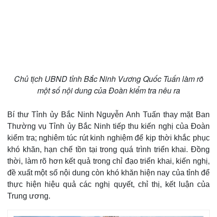
Chủ tịch UBND tỉnh Bắc Ninh Vương Quốc Tuấn làm rõ
một số nội dung của Đoàn kiểm tra nêu ra
Bí thư Tỉnh ủy Bắc Ninh Nguyễn Anh Tuấn thay mặt Ban
Thường vụ Tỉnh ủy Bắc Ninh tiếp thu kiến nghị của Đoàn
Pháp luật
Quân sự - Quốc phòng
kiểm tra; nghiêm túc rút kinh nghiệm để kịp thời khắc phục
Vụ án
Vũ khí
khó khăn, hạn chế tồn tại trong quá trình triển khai. Đồng
Tin nóng
Việt Nam
thời, làm rõ hơn kết quả trong chỉ đạo triển khai, kiến nghị,
Tư vấn luật
Phân tích
đề xuất một số nội dung còn khó khăn hiện nay của tỉnh để
thực hiện hiệu quả các nghị quyết, chỉ thị, kết luận của
Trung ương.