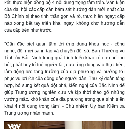
kết, thực hiện đồng bộ 4 nội dung trọng tâm trên. Văn kiện
Tỷ giá
của đại hội các cấp cần bám sát hướng dẫn mới nhất của
Chứng khoán
Bộ Chính trị theo tinh thần gọn và rõ, thực hiện ngay; cấp
Giá cà phê
nào xong bắt tay triển khai ngay, không chờ hướng dẫn
của cấp trên như trước.
"Cần đặc biệt quan tâm tới ứng dụng khoa học - công
nghệ, đổi mới sáng tạo và chuyển đổi số. Ban Thường vụ
Tỉnh ủy Bắc Ninh trong quá trình triển khai có cơ chế thu
hút, phát huy trí tuệ người tài; đưa ứng dụng vào thực tiễn,
làm động lực tăng trưởng của địa phương và hướng tới
phục vụ lợi ích của đông đảo người dân. Thư ký đoàn tổng
hợp, bổ sung kết quả đột phá, kiến nghị của Bắc Ninh để
giúp Trung ương nghiên cứu và kịp thời tháo gỡ những
vướng mắc, khó khăn của địa phương trong quá trình triển
khai 4 nội dung trọng tâm" - Chủ nhiệm Ủy ban Kiểm tra
Trung ương nhấn mạnh.