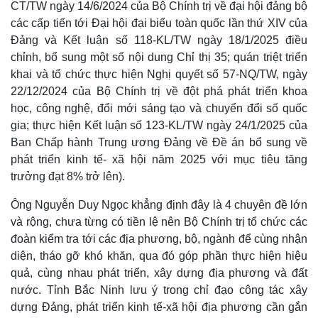
CT/TW ngày 14/6/2024 của Bộ Chính trị về đại hội đảng bộ
các cấp tiến tới Đại hội đại biểu toàn quốc lần thứ XIV của
Đảng và Kết luận số 118-KL/TW ngày 18/1/2025 điều
chỉnh, bổ sung một số nội dung Chỉ thị 35; quán triệt triển
khai và tổ chức thực hiện Nghị quyết số 57-NQ/TW, ngày
22/12/2024 của Bộ Chính trị về đột phá phát triển khoa
học, công nghệ, đổi mới sáng tạo và chuyển đổi số quốc
gia; thực hiện Kết luận số 123-KL/TW ngày 24/1/2025 của
Ban Chấp hành Trung ương Đảng về Đề án bổ sung về
phát triển kinh tế- xã hội năm 2025 với mục tiêu tăng
trưởng đạt 8% trở lên).
Ông Nguyễn Duy Ngọc khẳng định đây là 4 chuyên đề lớn
và rộng, chưa từng có tiền lệ nên Bộ Chính trị tổ chức các
đoàn kiểm tra tới các địa phương, bộ, ngành để cùng nhận
diện, tháo gỡ khó khăn, qua đó góp phần thực hiện hiệu
quả, cùng nhau phát triển, xây dựng địa phương và đất
Kinh tế
Thị trường
nước. Tỉnh Bắc Ninh lưu ý trong chỉ đạo công tác xây
Bất động sản
Giá vàng
dựng Đảng, phát triển kinh tế-xã hội địa phương cần gắn
Khởi nghiệp
Tiêu dùng