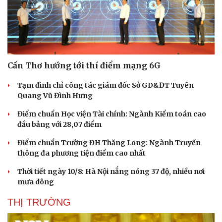
Thông tin doanh nghiệp
Sành điệu
Doanh nghiệp 24h
Tin Công nghệ
Doanh nhân
Trải nghiệm
Vì cộng đồng
Chuyển đổi số
Cần Thơ hướng tới thí điểm mạng 6G
Tạm đình chỉ công tác giám đốc Sở GD&ĐT Tuyên
Quang Vũ Đình Hưng
Điểm chuẩn Học viện Tài chính: Ngành Kiểm toán cao
đầu bảng với 28,07 điểm
Điểm chuẩn Trường ĐH Thăng Long: Ngành Truyền
thông đa phương tiện điểm cao nhất
Thời tiết ngày 10/8: Hà Nội nắng nóng 37 độ, nhiều nơi
mưa dông
THỊ TRƯỜNG