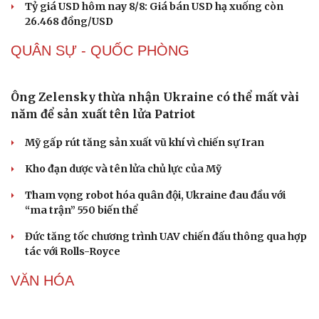
Tỷ giá USD hôm nay 8/8: Giá bán USD hạ xuống còn
26.468 đồng/USD
QUÂN SỰ - QUỐC PHÒNG
Sức khỏe
Đời sống
Dinh dưỡng - món ngon
Nhà đẹp
Cây thuốc
Blog
Sản phụ khoa
Tình yêu - Gia đình
Nhi khoa
Nam khoa
Làm đẹp - giảm cân
Phòng mạch online
Ăn sạch sống khỏe
Ông Zelensky thừa nhận Ukraine có thể mất vài
năm để sản xuất tên lửa Patriot
Mỹ gấp rút tăng sản xuất vũ khí vì chiến sự Iran