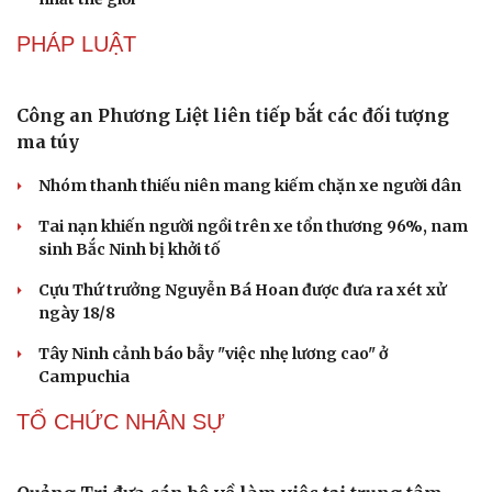
lên đời
Các nhà khoa học Nhật Bản phát hiện dấu hiệu của “hạt
ma” trong vũ trụ
Vì sao các hãng từ bỏ pin tháo rời trên điện thoại?
Microsoft tăng tốc đầu tư hạ tầng AI tại Ấn Độ
Trung Quốc đưa vào hoạt động cơ sở điện toán AI lớn
nhất thế giới
PHÁP LUẬT
Công an Phương Liệt liên tiếp bắt các đối tượng
ma túy
Nhóm thanh thiếu niên mang kiếm chặn xe người dân
Tai nạn khiến người ngồi trên xe tổn thương 96%, nam
sinh Bắc Ninh bị khởi tố