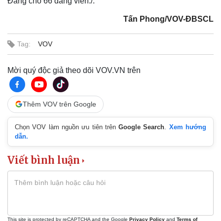
Đảng cho 66 đảng viên./.
Kinh tế
Thị trường
Tấn Phong/VOV-ĐBSCL
Bất động sản
Giá vàng
Khởi nghiệp
Tiêu dùng
Tag:
VOV
Tỷ giá
Chứng khoán
Giá cà phê
Mời quý độc giả theo dõi VOV.VN trên
Thêm VOV trên Google
Chọn VOV làm nguồn ưu tiên trên
Google Search
.
Xem hướng
dẫn.
Viết bình luận
This site is protected by reCAPTCHA and the Google
Privacy Policy
and
Terms of