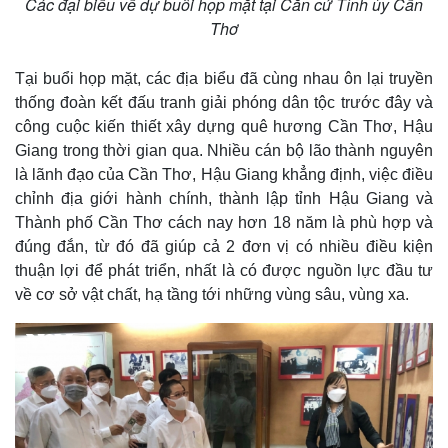
Các đại biểu về dự buổi họp mặt tại Căn cứ Tỉnh ủy Cần
Thơ
Tại buổi họp mặt, các địa biểu đã cùng nhau ôn lại truyền
thống đoàn kết đấu tranh giải phóng dân tộc trước đây và
công cuộc kiến thiết xây dựng quê hương Cần Thơ, Hậu
Giang trong thời gian qua. Nhiều cán bộ lão thành nguyên
là lãnh đạo của Cần Thơ, Hậu Giang khẳng định, việc điều
chỉnh địa giới hành chính, thành lập tỉnh Hậu Giang và
Thành phố Cần Thơ cách nay hơn 18 năm là phù hợp và
đúng đắn, từ đó đã giúp cả 2 đơn vị có nhiều điều kiện
thuận lợi để phát triển, nhất là có được nguồn lực đầu tư
về cơ sở vật chất, hạ tầng tới những vùng sâu, vùng xa.
Thế giới
Multimedia
Quan sát
Video
Cuộc sống đó đây
Ảnh
Hồ sơ
E-Magazine
Infographic