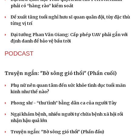
Tư vấn
Câu chuyện thời sự
QUỐC HỘI
Săn Tour
Đọc truyện đêm khuya
check-in
Cửa sổ tình yêu
Kể chuyện cho bé
Gỡ "điểm nghẽn", kiến tạo nguồn cầu cho xuất
Hạt giống tâm hồn
bản
Cho ngân hàng quản lý tài sản bảo đảm trái phiếu: Cần
ngăn "mua bia kèm lạc"
Đại biểu Quốc hội: Trao quyền lớn cho Petrovietnam
phải có “hàng rào” kiểm soát
Đề xuất tăng tuổi nghỉ hưu sĩ quan quân đội, tùy đặc thù
từng vị trí
Đại tướng Phan Văn Giang: Cấp phép UAV phải gắn với
định danh để bảo vệ bầu trời
PODCAST