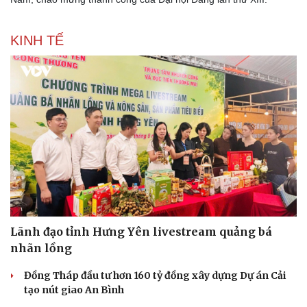
KINH TẾ
Thể thao
Ô tô - Xe máy
Bóng đá
Ô tô
Lịch thi đấu bóng đá
Xe máy
Lãnh đạo tỉnh Hưng Yên livestream quảng bá
Thế giới thể thao
Tư vấn
nhãn lồng
eSports
Hậu trường
Đồng Tháp đầu tư hơn 160 tỷ đồng xây dựng Dự án Cải
tạo nút giao An Bình