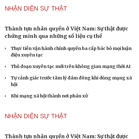
Truyện ngắn: "Bờ sông gió thổi" (Phần cuối)
Phụ nữ nên quan tâm đến sức khỏe tình dục tuổi mãn
kinh như thế nào?
Phong slư - “thư tình” bằng dân ca của người Tày
Ngại khám bệnh, nhiều người tự chữa bệnh xã hội rồi
nhận hậu quả lớn
Truyện ngắn: "Bờ sông gió thổi" (Phần đầu)
NHẬN DIỆN SỰ THẬT
Thành tựu nhân quyền ở Việt Nam: Sự thật được
chứng minh qua những số liệu cụ thể
Thực tiễn vận hành chính quyền ba cấp bác bỏ mọi luận
điệu xuyên tạc
Thủ đoạn xuyên tạc mới trên không gian mạng thời AI