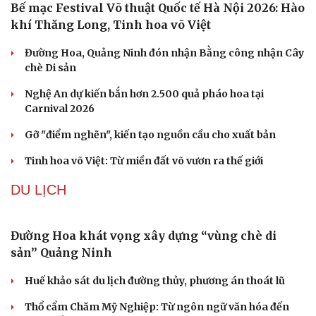
Kho đạn dược và tên lửa chủ lực của Mỹ
Tham vọng robot hóa quân đội, Ukraine đau đầu với
“ma trận” 550 biến thể
Đức tăng tốc chương trình UAV chiến đấu thông qua hợp
tác với Rolls-Royce
VĂN HÓA
Bế mạc Festival Võ thuật Quốc tế Hà Nội 2026: Hào
khí Thăng Long, Tinh hoa võ Việt
Đường Hoa, Quảng Ninh đón nhận Bằng công nhận Cây
chè Di sản
Nghệ An dự kiến bắn hơn 2.500 quả pháo hoa tại
Carnival 2026
Gỡ "điểm nghẽn", kiến tạo nguồn cầu cho xuất bản
Tinh hoa võ Việt: Từ miền đất võ vươn ra thế giới