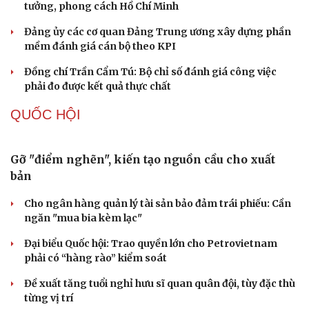
XÂY DỰNG, CHỈNH ĐỐN ĐẢNG
Cô giáo trẻ lấy sự tiến bộ của học sinh làm thước
đo thực hành Chỉ thị 07
Đối ngoại linh hoạt dựa trên nền tảng chính trị vững
chắc
Điểm mới đột phá trong Chỉ thị số 07 về thực hành tư
tưởng, phong cách Hồ Chí Minh
Đảng ủy các cơ quan Đảng Trung ương xây dựng phần
mềm đánh giá cán bộ theo KPI
Đồng chí Trần Cẩm Tú: Bộ chỉ số đánh giá công việc
phải đo được kết quả thực chất
QUỐC HỘI
Gỡ "điểm nghẽn", kiến tạo nguồn cầu cho xuất