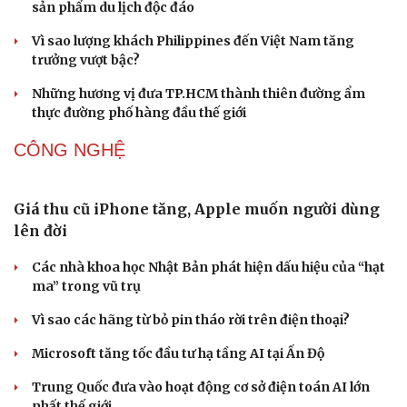
DU LỊCH
Đường Hoa khát vọng xây dựng “vùng chè di
sản” Quảng Ninh
Huế khảo sát du lịch đường thủy, phương án thoát lũ
Thổ cẩm Chăm Mỹ Nghiệp: Từ ngôn ngữ văn hóa đến
sản phẩm du lịch độc đáo
Vì sao lượng khách Philippines đến Việt Nam tăng
trưởng vượt bậc?
Văn hóa
Giải trí
Những hương vị đưa TP.HCM thành thiên đường ẩm
Sân khấu - Điện ảnh
Nghệ sĩ
thực đường phố hàng đầu thế giới
Văn học
Thời trang
CÔNG NGHỆ
Âm nhạc
Sao Việt
Di sản
Giá thu cũ iPhone tăng, Apple muốn người dùng