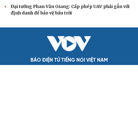
bản
Cho ngân hàng quản lý tài sản bảo đảm trái phiếu: Cần
ngăn "mua bia kèm lạc"
Đại biểu Quốc hội: Trao quyền lớn cho Petrovietnam
phải có “hàng rào” kiểm soát
Đề xuất tăng tuổi nghỉ hưu sĩ quan quân đội, tùy đặc thù
từng vị trí
Đại tướng Phan Văn Giang: Cấp phép UAV phải gắn với
định danh để bảo vệ bầu trời
BÁO ĐIỆN TỬ TIẾNG NÓI VIỆT NAM
Trụ sở: 37 Bà Triệu, phường Cửa Nam, Hà Nội