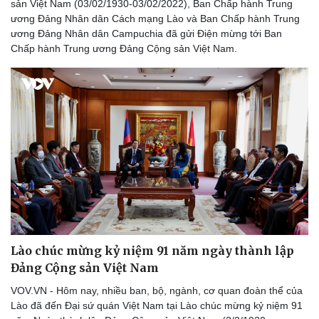
sản Việt Nam (03/02/1930-03/02/2022), Ban Chấp hành Trung
ương Đảng Nhân dân Cách mạng Lào và Ban Chấp hành Trung
ương Đảng Nhân dân Campuchia đã gửi Điện mừng tới Ban
Chấp hành Trung ương Đảng Cộng sản Việt Nam. ​
Pháp luật
Quân sự - Quốc phòng
Vụ án
Vũ khí
Tin nóng
Việt Nam
Tư vấn luật
Phân tích
Lào chúc mừng kỷ niệm 91 năm ngày thành lập
Đảng Cộng sản Việt Nam
VOV.VN - Hôm nay, nhiều ban, bộ, ngành, cơ quan đoàn thể của
Lào đã đến Đại sứ quán Việt Nam tại Lào chúc mừng kỷ niệm 91