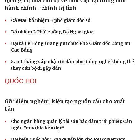
Cựu Thứ trưởng Nguyễn Bá Hoan được đưa ra xét xử
ngày 18/8
Tây Ninh cảnh báo bẫy "việc nhẹ lương cao" ở
Campuchia
TỔ CHỨC NHÂN SỰ
Quảng Trị đưa cán bộ về làm việc tại trung tâm
hành chính - chính trị tỉnh
Cà Mau bổ nhiệm 3 phó giám đốc sở
Bổ nhiệm 2 Thứ trưởng Bộ Ngoại giao
Đại tá Lê Hồng Giang giữ chức Phó Giám đốc Công an
Cao Bằng
Sau 1 tháng sáp nhập tổ dân phố: Công nghệ không thể
thay cán bộ đi gặp dân
Du lịch
Podcast