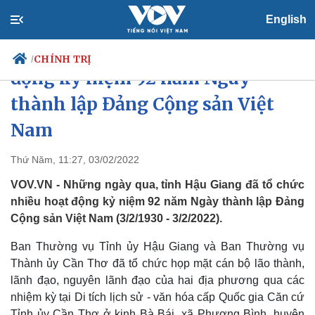
English
Hậu Giang tổ chức nhiều hoạt
CHÍNH TRỊ
/
động kỷ niệm 92 năm Ngày
thành lập Đảng Cộng sản Việt
Nam
Chính trị
Xã hội
Đảng
Tin 24h
Thứ Năm, 11:27, 03/02/2022
Tổ chức nhân sự
Dự báo thời tiết
Quốc hội
Giáo dục
VOV.VN - Những ngày qua, tỉnh Hậu Giang đã tổ chức
Nhận diện sự thật
Dấu ấn VOV
nhiều hoạt động kỷ niệm 92 năm Ngày thành lập Đảng
Việc làm
Cộng sản Việt Nam (3/2/1930 - 3/2/2022).
Biển đảo
Ban Thường vụ Tỉnh ủy Hậu Giang và Ban Thường vụ
Thành ủy Cần Thơ đã tổ chức họp mặt cán bộ lão thành,
lãnh đạo, nguyên lãnh đạo của hai địa phương qua các
nhiệm kỳ tại Di tích lịch sử - văn hóa cấp Quốc gia Căn cứ
Tỉnh ủy Cần Thơ ở kinh Bà Bái, xã Phương Bình, huyện