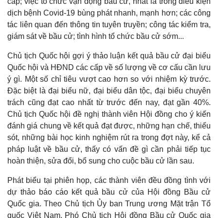
cấp; việc tổ chức vận động bầu cử, nhất là trong điều kiện
dịch bệnh Covid-19 bùng phát nhanh, mạnh hơn; các công
Thế giới
Multimedia
tác liên quan đến thông tin tuyên truyền; công tác kiểm tra,
Quan sát
Video
giám sát về bầu cử; tình hình tổ chức bầu cử sớm...
Cuộc sống đó đây
Ảnh
Hồ sơ
E-Magazine
Chủ tịch Quốc hội gợi ý thảo luận kết quả bầu cử đại biểu
Infographic
Quốc hội và HĐND các cấp về số lượng về cơ cấu cần lưu
ý gì. Một số chỉ tiêu vượt cao hơn so với nhiệm kỳ trước.
Đặc biệt là đại biểu nữ, đại biểu dân tộc, đại biểu chuyên
trách cũng đạt cao nhất từ trước đến nay, đạt gần 40%.
Chủ tịch Quốc hội đề nghị thành viên Hội đồng cho ý kiến
đánh giá chung về kết quả đạt được, những hạn chế, thiếu
sót, những bài học kinh nghiệm rút ra trong đợt này, kể cả
pháp luật về bầu cử, thấy có vấn đề gì cần phải tiếp tục
hoàn thiện, sửa đổi, bổ sung cho cuộc bầu cử lần sau.
Phát biểu tại phiên họp, các thành viên đều đồng tình với
dự thảo báo cáo kết quả bầu cử của Hội đồng Bầu cử
Quốc gia. Theo Chủ tịch Ủy ban Trung ương Mặt trận Tổ
quốc Việt Nam, Phó Chủ tịch Hội đồng Bầu cử Quốc gia