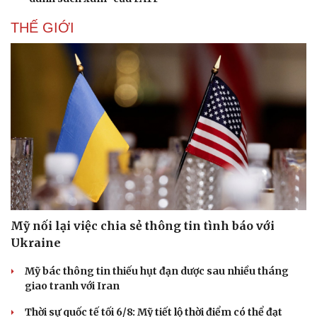
THẾ GIỚI
Doanh nghiệp
Công nghệ
Thông tin doanh nghiệp
Sành điệu
Doanh nghiệp 24h
Tin Công nghệ
Doanh nhân
Trải nghiệm
Vì cộng đồng
Chuyển đổi số
Mỹ nối lại việc chia sẻ thông tin tình báo với
Ukraine
Mỹ bác thông tin thiếu hụt đạn dược sau nhiều tháng
giao tranh với Iran
Thời sự quốc tế tối 6/8: Mỹ tiết lộ thời điểm có thể đạt