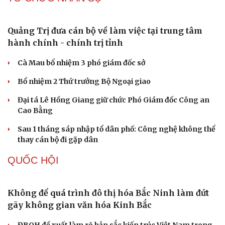
quy mô hơn 496ha
Phê duyệt Chương trình KHCN và đổi mới sáng tạo quốc
gia về công nghệ chiến lược
Bắc Kinh triển khai “nhân viên” robot tại các công viên
Nguy cơ mất tài khoản Microsoft chỉ vì kết nối mạng Wi-
Fi khách sạn
Một việc nhiều gia đình bỏ quên có thể khiến điện mặt
trời giảm tới 40% hiệu suất
PHÁP LUẬT
Bàn giao nhóm đối tượng bị Interpol truy nã đỏ,
lừa đảo hơn 327 tỷ đồng
Bắt giữ người phụ nữ giả danh công an lừa đảo "chạy
án" 400 triệu đồng