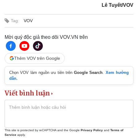
Lê Tuyết/VOV
Tag:
VOV
Pháp luật
Quân sự - Quốc phòng
Vụ án
Vũ khí
Mời quý độc giả theo dõi VOV.VN trên
Tin nóng
Việt Nam
Tư vấn luật
Phân tích
Thêm VOV trên Google
Chọn VOV làm nguồn ưu tiên trên
Google Search
.
Xem hướng
dẫn.
Viết bình luận
This site is protected by reCAPTCHA and the Google
Privacy Policy
and
Terms of
Service
apply.