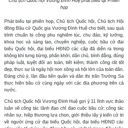
Chủ tịch Quốc hội Vương Đình Huệ phát biểu tại Phiên
họp
Phát biểu tại phiên họp, Chủ tịch Quốc hội, Chủ tịch Hội
đồng Bầu cử Quốc gia Vương Đình Huệ cho biết, sau quá
trình chuẩn bị công phu nghiêm túc, chu đáo, kỹ lưỡng,
khoa học và sáng tạo, chuyên nghiệp, cuộc bầu cử đại
biểu Quốc hội, đại biểu HĐND các cấp đã diễn ra trong
không khí tưng bừng, phấn khởi, dân chủ, bình đẳng, đúng
pháp luật, tuyệt đối an toàn, tiết kiệm, thành công rất tốt
đẹp, thực sự là ngày hội non sông và hội lớn của toàn dân.
Đáng chú ý, lần đầu tiên quân và dân thị trấn Trường Sa
thực hiện bầu cử cùng ngày với các địa phương trên cả
nước.
Chủ tịch Quốc hội Vương Đình Huệ gợi ý 11 lĩnh vực thảo
luận về công tác lãnh đạo chỉ đạo cuộc bầu cử; công tác
nhân sự, hiệp thương lựa chọn, giới thiệu lấy ý kiến cử tri
về người ứng cử đại biểu Quốc hội, đại biểu HĐND các