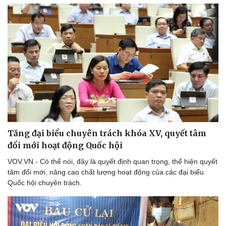
Tăng đại biểu chuyên trách khóa XV, quyết tâm
đổi mới hoạt động Quốc hội
Thể thao
Ô tô - Xe máy
VOV.VN - Có thể nói, đây là quyết định quan trọng, thể hiện quyết
tâm đổi mới, nâng cao chất lượng hoạt động của các đại biểu
Bóng đá
Ô tô
Quốc hội chuyên trách.
Lịch thi đấu bóng đá
Xe máy
Thế giới thể thao
Tư vấn
eSports
Hậu trường