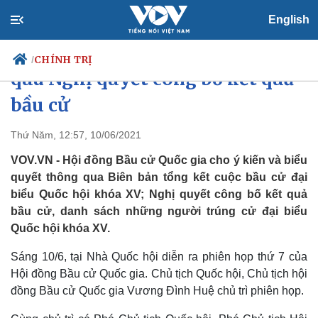
English
Hội đồng Bầu cử Quốc gia thông
CHÍNH TRỊ
/
qua Nghị quyết công bố kết quả
bầu cử
Chính trị
Xã hội
Thứ Năm, 12:57, 10/06/2021
Đảng
Tin 24h
VOV.VN - Hội đồng Bầu cử Quốc gia cho ý kiến và biểu
Tổ chức nhân sự
Dự báo thời tiết
quyết thông qua Biên bản tổng kết cuộc bầu cử đại
Quốc hội
Giáo dục
biểu Quốc hội khóa XV; Nghị quyết công bố kết quả
Nhận diện sự thật
Dấu ấn VOV
bầu cử, danh sách những người trúng cử đại biểu
Việc làm
Biển đảo
Quốc hội khóa XV.
Sáng 10/6, tại Nhà Quốc hội diễn ra phiên họp thứ 7 của
Hội đồng Bầu cử Quốc gia. Chủ tịch Quốc hội, Chủ tịch hội
đồng Bầu cử Quốc gia Vương Đình Huệ chủ trì phiên họp.