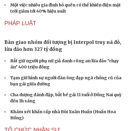
DU LỊCH
Du lịch biển Việt Nam: Muốn bứt phá phải vượt
khỏi lợi thế tự nhiên
Khách quốc tế đến Việt Nam 7 tháng 2026: Những con
số nổi bật
Nhặt bỏ 'hạt sạn' để làng biển Đắk Lắk giữ chân du
khách
Cần Thơ cụ thể hóa “Ba kết nối”, xúc tiến đón dòng vốn
và du khách Thái Lan
Ký kết hợp tác đăng cai Vòng chung kết Giải Vô địch
Golf nghiệp dư thế giới 2027
CÔNG NGHỆ
Thành lập Khu Công nghệ cao tỉnh Hưng Yên