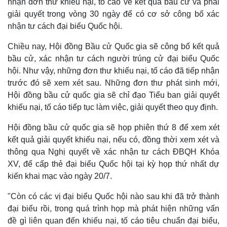
nhận đơn thư khiếu nại, tố cáo về kết quả bầu cử và phải
giải quyết trong vòng 30 ngày để có cơ sở công bố xác
nhận tư cách đại biểu Quốc hội.
Chiều nay, Hội đồng Bầu cử Quốc gia sẽ công bố kết quả
bầu cử, xác nhận tư cách người trúng cử đại biểu Quốc
hội. Như vậy, những đơn thư khiếu nại, tố cáo đã tiếp nhận
trước đó sẽ xem xét sau. Những đơn thư phát sinh mới,
Hội đồng bầu cử quốc gia sẽ chỉ đạo Tiểu ban giải quyết
khiếu nại, tố cáo tiếp tục làm việc, giải quyết theo quy định.
Hội đồng bầu cử quốc gia sẽ họp phiên thứ 8 để xem xét
kết quả giải quyết khiếu nại, nếu có, đồng thời xem xét và
thông qua Nghị quyết về xác nhận tư cách ĐBQH Khóa
XV, để cấp thẻ đại biểu Quốc hội tại kỳ họp thứ nhất dự
kiến khai mạc vào ngày 20/7.
"Còn có các vị đại biểu Quốc hội nào sau khi đã trở thành
đại biểu rồi, trong quá trình họp mà phát hiện những vấn
đề gì liên quan đến khiếu nại, tố cáo tiêu chuẩn đại biểu,