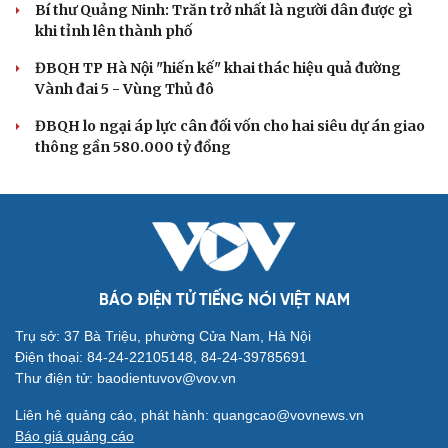
Tự cảnh giác trước tâm lý đám đông khi dùng mạng xã
hội
Khi mạng xã hội thành nơi phán xử
XÂY DỰNG, CHỈNH ĐỐN ĐẢNG
Đảng ủy các cơ quan Đảng Trung ương xây dựng
phần mềm đánh giá cán bộ theo KPI
Đồng chí Trần Cẩm Tú: Bộ chỉ số đánh giá công việc
phải đo được kết quả thực chất
Bộ Chính trị: Giải thể hội quần chúng hoạt động kém
hiệu quả, không đúng tôn chỉ
Quy định số 207: Siết trách nhiệm đảng viên khi sử dụng
mạng xã hội
Thành Lập Ban Chỉ đạo TW về tổng kết thực tiễn,
nghiên cứu sửa Điều lệ Đảng