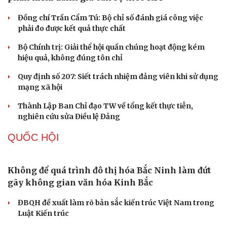
Thực tiễn vận hành chính quyền ba cấp bác bỏ mọi luận
điệu xuyên tạc
Thủ đoạn xuyên tạc mới trên không gian mạng thời AI
Tự cảnh giác trước tâm lý đám đông khi dùng mạng xã
hội
Khi mạng xã hội thành nơi phán xử
NHẬN DIỆN SỰ THẬT
Thành tựu nhân quyền ở Việt Nam: Sự thật được
chứng minh qua những số liệu cụ thể
Thực tiễn vận hành chính quyền ba cấp bác bỏ mọi luận
điệu xuyên tạc
Thủ đoạn xuyên tạc mới trên không gian mạng thời AI