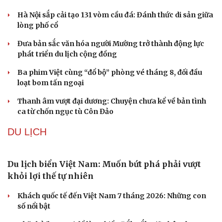
Mỹ bác thông tin thiếu hụt đạn dược sau nhiều
tháng giao tranh với Iran
Phê duyệt Kế hoạch bồi dưỡng kiến thức quốc phòng và
an ninh cho đối tượng 1
Bế mạc Vòng Chung kết Hội thao Công an Nhân dân
năm 2026
Tăng cường tuyên truyền, bảo vệ vững chắc biên giới
Việt Nam – Campuchia