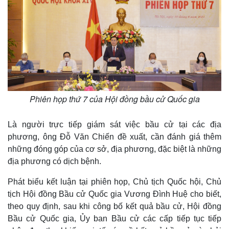
Phiên họp thứ 7 của Hội đồng bầu cử Quốc gia
Là người trực tiếp giám sát việc bầu cử tại các địa
phương, ông Đỗ Văn Chiến đề xuất, cần đánh giá thêm
Kinh tế
Thị trường
những đóng góp của cơ sở, địa phương, đặc biệt là những
Bất động sản
Giá vàng
địa phương có dịch bệnh.
Khởi nghiệp
Tiêu dùng
Tỷ giá
Phát biểu kết luận tại phiên họp, Chủ tịch Quốc hội, Chủ
Chứng khoán
tịch Hội đồng Bầu cử Quốc gia Vương Đình Huệ cho biết,
Giá cà phê
theo quy định, sau khi công bố kết quả bầu cử, Hội đồng
Bầu cử Quốc gia, Ủy ban Bầu cử các cấp tiếp tục tiếp