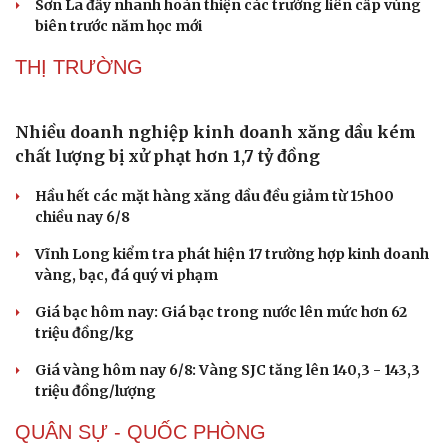
nhân dân cung cấp
Thôn có 95% đồng bào dân tộc Dao ở Lào Cai được công
nhận "Thôn số"
Bộ Y tế chấn chỉnh hoạt động kinh doanh dược liệu
không rõ nguồn gốc
Xác minh làm rõ video bảo mẫu đánh, bắn dây thun vào
chân trẻ mầm non ở TP.HCM
Sơn La đẩy nhanh hoàn thiện các trường liên cấp vùng
biên trước năm học mới
THỊ TRƯỜNG
Sức khỏe
Đời sống
Dinh dưỡng - món ngon
Nhà đẹp
Cây thuốc
Blog