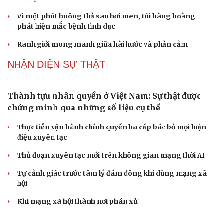
Sau 1 tháng sáp nhập tổ dân phố: Công nghệ không thể
thay cán bộ đi gặp dân
QUỐC HỘI
Không để quá trình đô thị hóa Bắc Ninh làm đứt
gãy không gian văn hóa Kinh Bắc
ĐBQH đề xuất làm rõ bản sắc kiến trúc Việt Nam trong
Luật Kiến trúc
Bí thư Quảng Ninh: Trăn trở nhất là người dân được gì
khi tỉnh lên thành phố
ĐBQH TP Hà Nội "hiến kế" khai thác hiệu quả đường
Vành đai 5 - Vùng Thủ đô
ĐBQH lo ngại áp lực cân đối vốn cho hai siêu dự án giao
thông gần 580.000 tỷ đồng
PODCAST