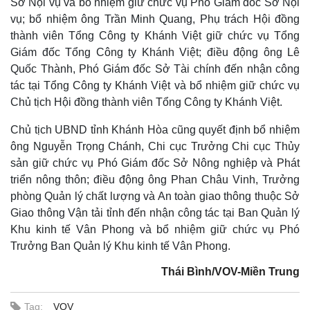
Sở Nội vụ và bổ nhiệm giữ chức vụ Phó Giám đốc Sở Nội
vụ; bổ nhiệm ông Trần Minh Quang, Phụ trách Hội đồng
thành viên Tổng Công ty Khánh Việt giữ chức vụ Tổng
Giám đốc Tổng Công ty Khánh Việt; điều động ông Lê
Quốc Thành, Phó Giám đốc Sở Tài chính đến nhận công
tác tại Tổng Công ty Khánh Việt và bổ nhiệm giữ chức vụ
Chủ tịch Hội đồng thành viên Tổng Công ty Khánh Việt.
Chủ tịch UBND tỉnh Khánh Hòa cũng quyết định bổ nhiệm
ông Nguyễn Trọng Chánh, Chi cục Trưởng Chi cục Thủy
sản giữ chức vụ Phó Giám đốc Sở Nông nghiệp và Phát
triển nông thôn; điều động ông Phan Châu Vinh, Trưởng
phòng Quản lý chất lượng và An toàn giao thông thuộc Sở
Giao thông Vận tải tỉnh đến nhận công tác tại Ban Quản lý
Thế giới
Multimedia
Khu kinh tế Vân Phong và bổ nhiệm giữ chức vụ Phó
Quan sát
Video
Cuộc sống đó đây
Ảnh
Trưởng Ban Quản lý Khu kinh tế Vân Phong.
Hồ sơ
E-Magazine
Thái Bình/VOV-Miền Trung
Infographic
Tag:
VOV