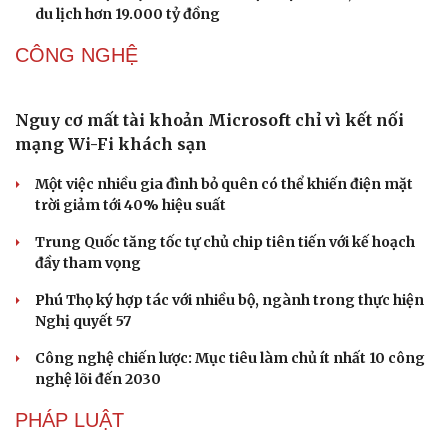
Cần Thơ cụ thể hóa “Ba kết nối”, xúc tiến đón dòng vốn
và du khách Thái Lan
Ký kết hợp tác đăng cai Vòng chung kết Giải Vô địch
Golf nghiệp dư thế giới 2027
Khách châu Âu "săn tìm" du lịch Việt Nam, nhắm đến 2
thành phố lớn
Đắk Lắk đặt mục tiêu đón 10 triệu lượt khách, doanh thu
du lịch hơn 19.000 tỷ đồng
CÔNG NGHỆ
Văn hóa
Giải trí