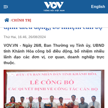
English
Khánh Hòa công bố các quyết
CHÍNH TRỊ
/
định điều động, bổ nhiệm cán bộ
Thứ Hai, 16:46, 26/08/2024
VOV.VN - Ngày 26/8, Ban Thường vụ Tỉnh ủy, UBND
Chính trị
Xã hội
tỉnh Khánh Hòa công bố điều động, bổ nhiệm nhiều
Đảng
Tin 24h
lãnh đạo các đơn vị, cơ quan, doanh nghiệp trực
Tổ chức nhân sự
Dự báo thời tiết
Quốc hội
Giáo dục
thuộc.
Nhận diện sự thật
Dấu ấn VOV
Việc làm
Biển đảo