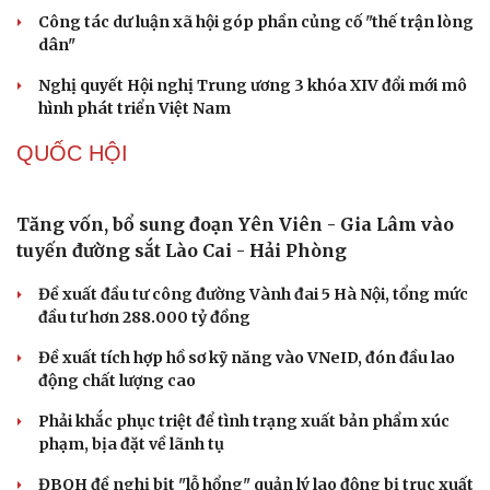
Khi mạng xã hội thành nơi phán xử
NHẬN DIỆN SỰ THẬT
Thành tựu nhân quyền ở Việt Nam: Sự thật được
chứng minh qua những số liệu cụ thể
Thực tiễn vận hành chính quyền ba cấp bác bỏ mọi luận
điệu xuyên tạc
Thủ đoạn xuyên tạc mới trên không gian mạng thời AI
Tự cảnh giác trước tâm lý đám đông khi dùng mạng xã
hội
Khi mạng xã hội thành nơi phán xử
XÂY DỰNG, CHỈNH ĐỐN ĐẢNG