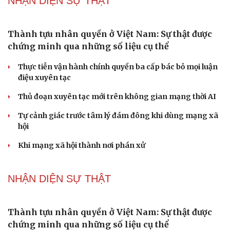
Tăng vốn, bổ sung đoạn Yên Viên - Gia Lâm vào
tuyến đường sắt Lào Cai - Hải Phòng
Đề xuất đầu tư công đường Vành đai 5 Hà Nội, tổng mức
đầu tư hơn 288.000 tỷ đồng
Đề xuất tích hợp hồ sơ kỹ năng vào VNeID, đón đầu lao
động chất lượng cao
Phải khắc phục triệt để tình trạng xuất bản phẩm xúc
phạm, bịa đặt về lãnh tụ
ĐBQH đề nghị bịt "lỗ hổng" quản lý lao động bị trục xuất
khỏi nước ngoài
PODCAST
Vì một phút buông thả sau hơi men, tôi bàng
hoàng phát hiện mắc bệnh tình dục