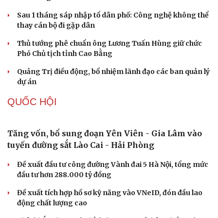
Khởi tố đối tượng vận chuyển trái phép gần 50 tấn
hàng hóa qua biên giới
Lật tẩy hành vi xâm phạm bản quyền của Vũ Phi Điệp –
“ông trùm” Việt KTV
Truy tố tài xế xe tải vụ nữ sinh tử vong ở Vĩnh Long
Bùng nổ trí tuệ nhân tạo (AI) và những thách thức mới
với an ninh quốc gia