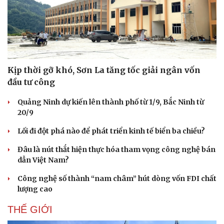
Pháp luật
Quân sự - Quốc phòng
Vụ án
Vũ khí
Tin nóng
Việt Nam
Tư vấn luật
Phân tích
Kịp thời gỡ khó, Sơn La tăng tốc giải ngân vốn
đầu tư công
Quảng Ninh dự kiến lên thành phố từ 1/9, Bắc Ninh từ
20/9
Lối đi đột phá nào để phát triển kinh tế biển ba chiều?
Đâu là nút thắt hiện thực hóa tham vọng công nghệ bán
dẫn Việt Nam?
Công nghệ số thành “nam châm” hút dòng vốn FDI chất
lượng cao
THẾ GIỚI