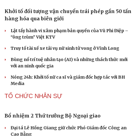
Sân khấu - Điện ảnh
Nghệ sĩ
Văn học
Thời trang
Âm nhạc
Sao Việt
Di sản
Nguy cơ mất tài khoản Microsoft chỉ vì kết nối
mạng Wi-Fi khách sạn
Một việc nhiều gia đình bỏ quên có thể khiến điện mặt
trời giảm tới 40% hiệu suất
Trung Quốc tăng tốc tự chủ chip tiên tiến với kế hoạch
đầy tham vọng
Phú Thọ ký hợp tác với nhiều bộ, ngành trong thực hiện
Nghị quyết 57
Công nghệ chiến lược: Mục tiêu làm chủ ít nhất 10 công
nghệ lõi đến 2030
PHÁP LUẬT