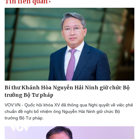
Tin liên quan
Bí thư Khánh Hòa Nguyễn Hải Ninh giữ chức Bộ
trưởng Bộ Tư pháp
VOV.VN - Quốc hội khóa XV đã thông qua Nghị quyết về việc phê
chuẩn đề nghị bổ nhiệm ông Nguyễn Hải Ninh giữ chức Bộ
trưởng Bộ Tư pháp.
Kinh tế
Thị trường
Bất động sản
Giá vàng
Khởi nghiệp
Tiêu dùng