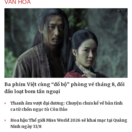
VĂN HÓA
Sức khỏe
Đời sống
Ba phim Việt cùng “đổ bộ” phòng vé tháng 8, đối
Dinh dưỡng - món ngon
Nhà đẹp
đầu loạt bom tấn ngoại
Cây thuốc
Blog
Sản phụ khoa
Tình yêu - Gia đình
Thanh âm vượt đại dương: Chuyện chưa kể về bản tình
Nhi khoa
ca từ chốn ngục tù Côn Đảo
Nam khoa
Làm đẹp - giảm cân
Hoa hậu Thế giới Miss World 2026 sẽ khai mạc tại Quảng
Phòng mạch online
Ninh ngày 11/8
Ăn sạch sống khỏe