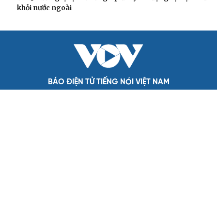
Bộ Chính trị: Giải thể hội quần chúng hoạt động
kém hiệu quả, không đúng tôn chỉ
Quy định số 207: Siết trách nhiệm đảng viên khi sử dụng
mạng xã hội
Thành Lập Ban Chỉ đạo TW về tổng kết thực tiễn,
nghiên cứu sửa Điều lệ Đảng
Công tác dư luận xã hội góp phần củng cố "thế trận lòng
dân"
Nghị quyết Hội nghị Trung ương 3 khóa XIV đổi mới mô
hình phát triển Việt Nam
QUỐC HỘI
Tăng vốn, bổ sung đoạn Yên Viên - Gia Lâm vào
tuyến đường sắt Lào Cai - Hải Phòng