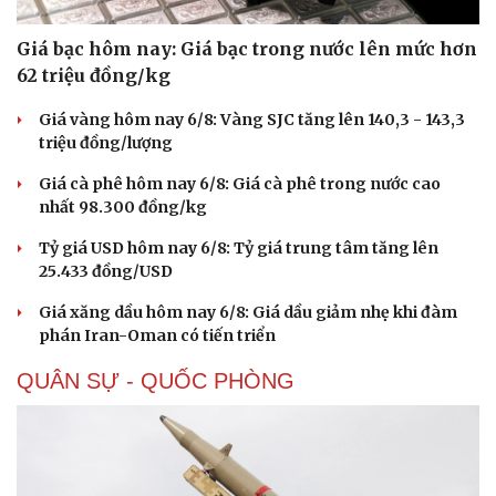
Giá bạc hôm nay: Giá bạc trong nước lên mức hơn
62 triệu đồng/kg
Giá vàng hôm nay 6/8: Vàng SJC tăng lên 140,3 - 143,3
triệu đồng/lượng
Giá cà phê hôm nay 6/8: Giá cà phê trong nước cao
nhất 98.300 đồng/kg
Doanh nghiệp
Công nghệ
Thông tin doanh nghiệp
Sành điệu
Tỷ giá USD hôm nay 6/8: Tỷ giá trung tâm tăng lên
Doanh nghiệp 24h
Tin Công nghệ
25.433 đồng/USD
Doanh nhân
Trải nghiệm
Vì cộng đồng
Chuyển đổi số
Giá xăng dầu hôm nay 6/8: Giá dầu giảm nhẹ khi đàm
phán Iran-Oman có tiến triển
QUÂN SỰ - QUỐC PHÒNG