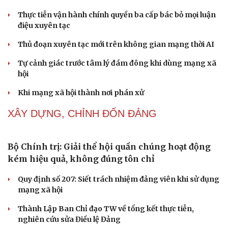
Ranh giới mong manh giữa hài hước và phản cảm
“Đô thị xanh - từ yêu cầu thích ứng đến động lực phát
triển”
Lời ru còn mãi trên đảo Lý Sơn
Quyết tâm chính trị tạo động lực cho mục tiêu tăng
Cải chính
trưởng hai con số
NHẬN DIỆN SỰ THẬT
Thành tựu nhân quyền ở Việt Nam: Sự thật được
chứng minh qua những số liệu cụ thể
Thực tiễn vận hành chính quyền ba cấp bác bỏ mọi luận
điệu xuyên tạc
Thủ đoạn xuyên tạc mới trên không gian mạng thời AI
Tự cảnh giác trước tâm lý đám đông khi dùng mạng xã
hội