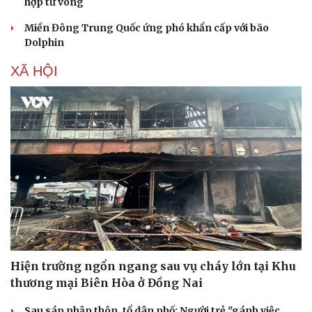
hợp tử vong
Miền Đông Trung Quốc ứng phó khẩn cấp với bão
Dolphin
Thể thao
Ô tô - Xe máy
XÃ HỘI
Bóng đá
Ô tô
Lịch thi đấu bóng đá
Xe máy
Thế giới thể thao
Tư vấn
eSports
Hậu trường
Hiện trường ngổn ngang sau vụ cháy lớn tại Khu
thương mại Biên Hòa ở Đồng Nai
Sau sáp nhập thôn, tổ dân phố: Người trẻ "gánh việc